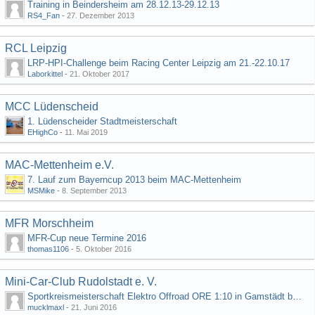
Training in Beindersheim am 28.12.13-29.12.13
RS4_Fan
-
27. Dezember 2013
RCL Leipzig
LRP-HPI-Challenge beim Racing Center Leipzig am 21.-22.10.17
Laborkittel
-
21. Oktober 2017
MCC Lüdenscheid
1. Lüdenscheider Stadtmeisterschaft
EHighCo
-
11. Mai 2019
MAC-Mettenheim e.V.
7. Lauf zum Bayerncup 2013 beim MAC-Mettenheim
MSMike
-
8. September 2013
MFR Morschheim
MFR-Cup neue Termine 2016
thomas1106
-
5. Oktober 2016
Mini-Car-Club Rudolstadt e. V.
Sportkreismeisterschaft Elektro Offroad ORE 1:10 in Gamstädt bei Erfurt, Outdoor mit Indoor Ausweichmöglichkeit!!!
mucklmaxl
-
21. Juni 2016