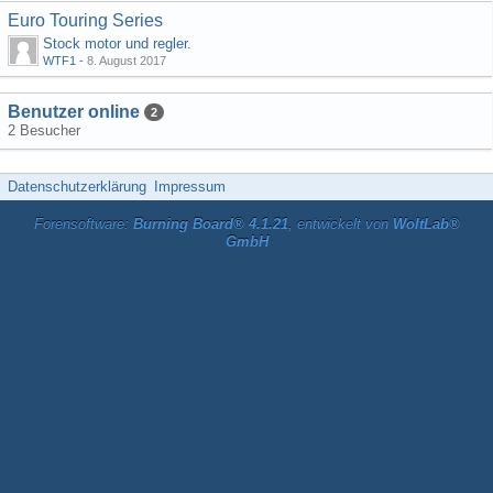
Euro Touring Series
Stock motor und regler.
WTF1
-
8. August 2017
Benutzer online
2
2 Besucher
Datenschutzerklärung
Impressum
Forensoftware:
Burning Board® 4.1.21
, entwickelt von
WoltLab®
GmbH