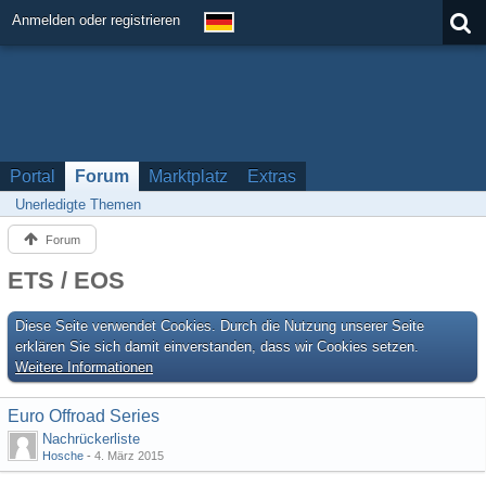
Anmelden oder registrieren
Portal
Forum
Marktplatz
Extras
Unerledigte Themen
Forum
ETS / EOS
Diese Seite verwendet Cookies. Durch die Nutzung unserer Seite
erklären Sie sich damit einverstanden, dass wir Cookies setzen.
Weitere Informationen
Euro Offroad Series
Nachrückerliste
Hosche
-
4. März 2015