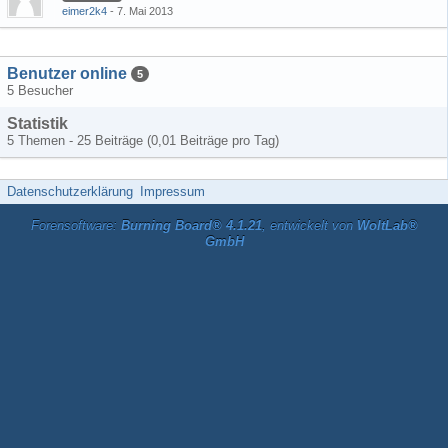
eimer2k4
7. Mai 2013
Benutzer online
5
5 Besucher
Statistik
5 Themen - 25 Beiträge (0,01 Beiträge pro Tag)
Datenschutzerklärung
Impressum
Forensoftware:
Burning Board® 4.1.21
, entwickelt von
WoltLab®
GmbH