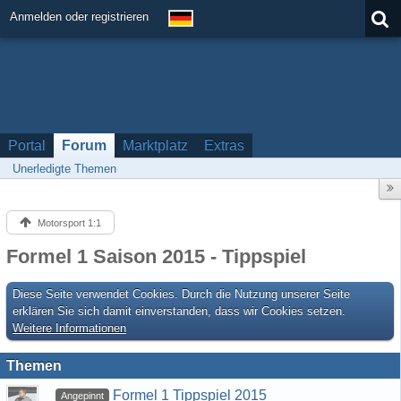
Anmelden oder registrieren
Portal
Forum
Marktplatz
Extras
Unerledigte Themen
Motorsport 1:1
Formel 1 Saison 2015 - Tippspiel
Diese Seite verwendet Cookies. Durch die Nutzung unserer Seite
erklären Sie sich damit einverstanden, dass wir Cookies setzen.
Weitere Informationen
Themen
Formel 1 Tippspiel 2015
Angepinnt