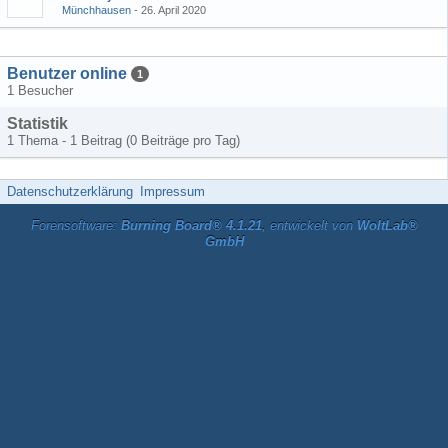
Münchhausen
26. April 2020
Benutzer online
1
1 Besucher
Statistik
1 Thema - 1 Beitrag (0 Beiträge pro Tag)
Datenschutzerklärung
Impressum
Forensoftware:
Burning Board® 4.1.21
, entwickelt von
WoltLab®
GmbH