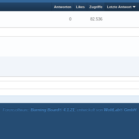
Antworten
Likes
Zugriffe
Letzte Antwort
0
82.536
Forensoftware:
Burning Board® 4.1.21
, entwickelt von
WoltLab® GmbH