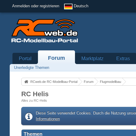
Anmelden oder registrieren
Deutsch
Forum
Portal
Marktplatz
Extras
Unerledigte Themen
RCweb.de RC-Modellbau-Portal
Forum
Flugmodellbau
RC Helis
Alles zu RC-Helis
Diese Seite verwendet Cookies. Durch die Nutzung unser
Informationen
Themen