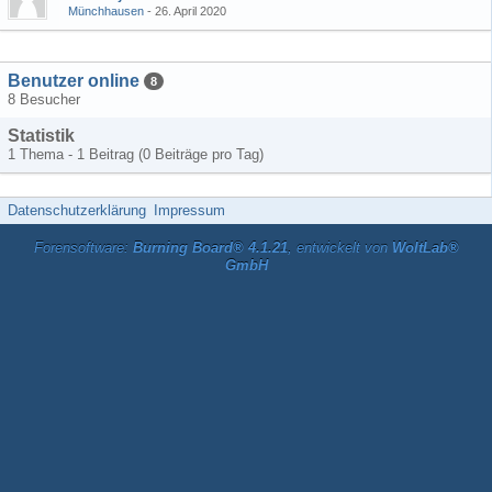
Münchhausen
26. April 2020
Benutzer online
8
8 Besucher
Statistik
1 Thema - 1 Beitrag (0 Beiträge pro Tag)
Datenschutzerklärung
Impressum
Forensoftware:
Burning Board® 4.1.21
, entwickelt von
WoltLab®
GmbH