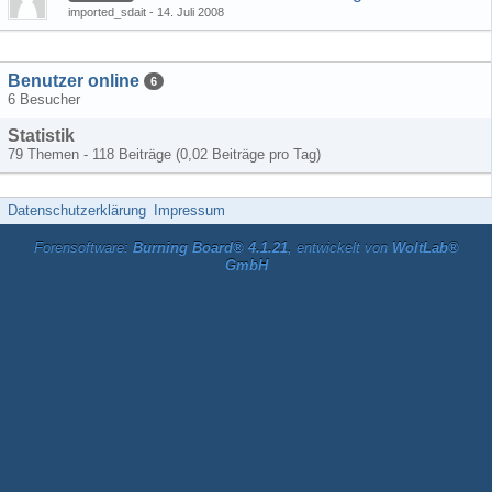
imported_sdait
14. Juli 2008
Benutzer online
6
6 Besucher
Statistik
79 Themen - 118 Beiträge (0,02 Beiträge pro Tag)
Datenschutzerklärung
Impressum
Forensoftware:
Burning Board® 4.1.21
, entwickelt von
WoltLab®
GmbH