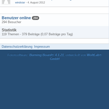
windstar
4. August 2012
Benutzer online
294
294 Besucher
Statistik
119 Themen - 379 Beiträge (0,07 Beiträge pro Tag)
Datenschutzerklärung
Impressum
Forensoftware:
Burning Board® 4.1.21
, entwickelt von
WoltLab®
GmbH