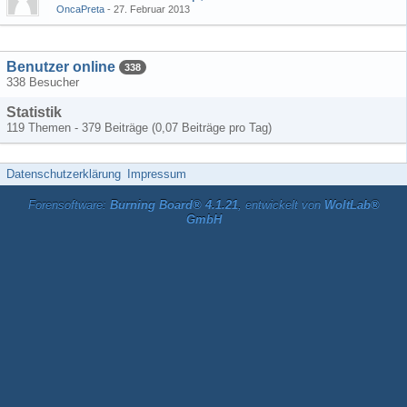
OncaPreta
27. Februar 2013
Benutzer online
338
338 Besucher
Statistik
119 Themen - 379 Beiträge (0,07 Beiträge pro Tag)
Datenschutzerklärung
Impressum
Forensoftware:
Burning Board® 4.1.21
, entwickelt von
WoltLab®
GmbH