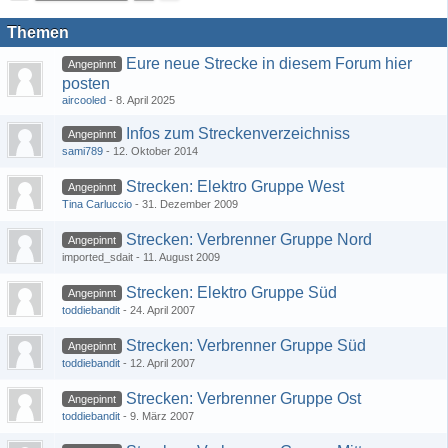
Themen
Eure neue Strecke in diesem Forum hier
Angepinnt
posten
aircooled
8. April 2025
Infos zum Streckenverzeichniss
Angepinnt
sami789
12. Oktober 2014
Strecken: Elektro Gruppe West
Angepinnt
Tina Carluccio
31. Dezember 2009
Strecken: Verbrenner Gruppe Nord
Angepinnt
imported_sdait
11. August 2009
Strecken: Elektro Gruppe Süd
Angepinnt
toddiebandit
24. April 2007
Strecken: Verbrenner Gruppe Süd
Angepinnt
toddiebandit
12. April 2007
Strecken: Verbrenner Gruppe Ost
Angepinnt
toddiebandit
9. März 2007