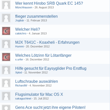
Wer kennt Hirobo SRB Quark EC 145?
Münchhausen
26. August 2013
flieger zusammenstellen
Jogibär
11. Februar 2013
Welcher Heli?
calotchro
4. Januar 2013
MJX T641C - Koaxheli - Erfahrungen
Hummi
20. Dezember 2012
Welches Lötzinn für Lötanfänger
s.urfer
16. Dezember 2012
Hilfe gesucht für Eaysyglider Pro Erstflug
Xplod
11. November 2012
Luftschraube auswählen
RichardW
4. November 2012
Flugsimulator für Mac OS X
sakaguchinet
15. Juli 2012
Gens Ace sucht jetzt ihre eigene Piloten!