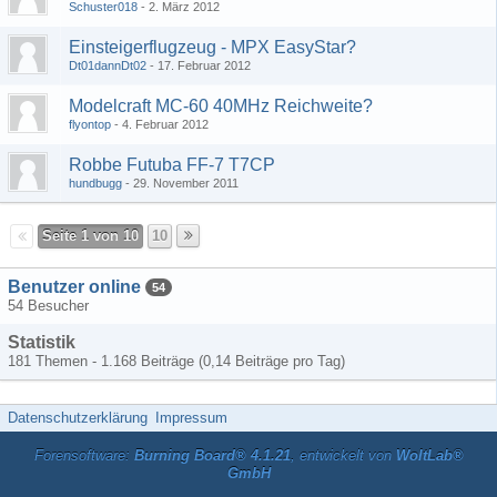
Schuster018
2. März 2012
Einsteigerflugzeug - MPX EasyStar?
Dt01dannDt02
17. Februar 2012
Modelcraft MC-60 40MHz Reichweite?
flyontop
4. Februar 2012
Robbe Futuba FF-7 T7CP
hundbugg
29. November 2011
Seite 1 von 10
10
Benutzer online
54
54 Besucher
Statistik
181 Themen - 1.168 Beiträge (0,14 Beiträge pro Tag)
Datenschutzerklärung
Impressum
Forensoftware:
Burning Board® 4.1.21
, entwickelt von
WoltLab®
GmbH