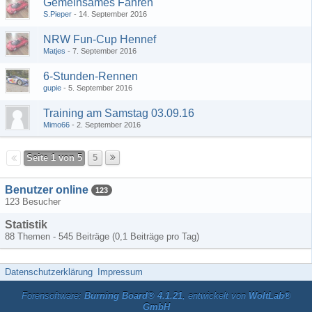
Gemeinsames Fahren
S.Pieper
14. September 2016
NRW Fun-Cup Hennef
Matjes
7. September 2016
6-Stunden-Rennen
gupie
5. September 2016
Training am Samstag 03.09.16
Mimo66
2. September 2016
Seite 1 von 5
5
Benutzer online
123
123 Besucher
Statistik
88 Themen - 545 Beiträge (0,1 Beiträge pro Tag)
Datenschutzerklärung
Impressum
Forensoftware:
Burning Board® 4.1.21
, entwickelt von
WoltLab®
GmbH