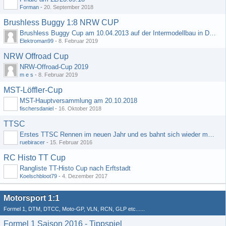
Forman
-
20. September 2018
Brushless Buggy 1:8 NRW CUP
Brushless Buggy Cup am 10.04.2013 auf der Intermodellbau in Dortmund
Elektroman99
-
8. Februar 2019
NRW Offroad Cup
NRW-Offroad-Cup 2019
m e s
-
8. Februar 2019
MST-Löffler-Cup
MST-Hauptversammlung am 20.10.2018
fischersdaniel
-
16. Oktober 2018
TTSC
Erstes TTSC Rennen im neuen Jahr und es bahnt sich wieder mal eine Rekordteilnehmerzahl an
ruebiracer
-
15. Februar 2016
RC Histo TT Cup
Rangliste TT-Histo Cup nach Erftstadt
Koelschbloot79
-
4. Dezember 2017
Motorsport 1:1
Formel 1, DTM, DTCC, Moto-GP, VLN, RCN, GLP etc......
Formel 1 Saison 2016 - Tippspiel