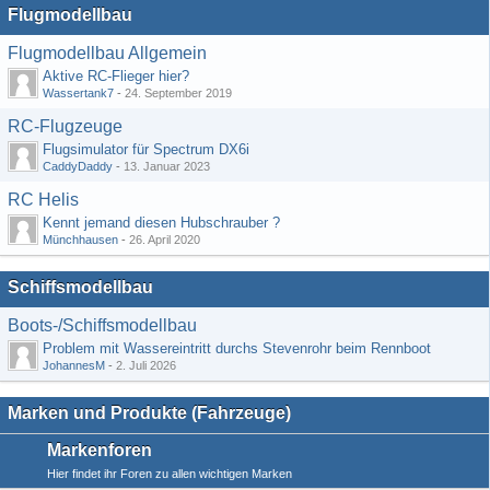
Flugmodellbau
Flugmodellbau Allgemein
Aktive RC-Flieger hier?
Wassertank7
-
24. September 2019
RC-Flugzeuge
Flugsimulator für Spectrum DX6i
CaddyDaddy
-
13. Januar 2023
RC Helis
Kennt jemand diesen Hubschrauber ?
Münchhausen
-
26. April 2020
Schiffsmodellbau
Boots-/Schiffsmodellbau
Problem mit Wassereintritt durchs Stevenrohr beim Rennboot
JohannesM
-
2. Juli 2026
Marken und Produkte (Fahrzeuge)
Markenforen
Hier findet ihr Foren zu allen wichtigen Marken