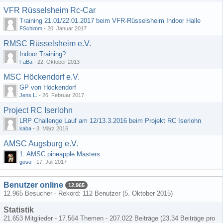
VFR Rüsselsheim Rc-Car
Training 21.01/22.01.2017 beim VFR-Rüsselsheim Indoor Halle
FSchimm
-
20. Januar 2017
RMSC Rüsselsheim e.V.
Indoor Training?
FaBa
-
22. Oktober 2013
MSC Höckendorf e.V.
GP von Höckendorf
Jens L.
-
26. Februar 2017
Project RC Iserlohn
LRP Challenge Lauf am 12/13.3.2016 beim Projekt RC Iserlohn
kaba
-
3. März 2016
AMSC Augsburg e.V.
1. AMSC pineapple Masters
gosu
-
17. Juli 2017
Benutzer online
12.965
12.965 Besucher - Rekord: 112 Benutzer (
5. Oktober 2015
)
Statistik
21.653 Mitglieder - 17.564 Themen - 207.022 Beiträge (23,34 Beiträge pro