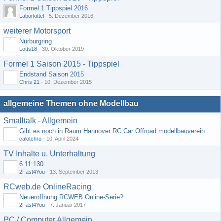
Formel 1 Tippspiel 2016
Laborkittel
-
5. Dezember 2016
weiterer Motorsport
Nürburgring
Lotts18
-
30. Oktober 2019
Formel 1 Saison 2015 - Tippspiel
Endstand Saison 2015
Chris 21
-
10. Dezember 2015
allgemeine Themen ohne Modellbau
Smalltalk - Allgemein
Gibt es noch in Raum Hannover RC Car Offroad modellbauvereine, habe selbst schon gegoogelt aber erfolglos
calotchro
-
10. April 2024
TV Inhalte u. Unterhaltung
6.11.130
2Fast4You
-
13. September 2013
RCweb.de OnlineRacing
Neueröffnung RCWEB Online-Serie?
2Fast4You
-
7. Januar 2017
PC / Computer Allgemein