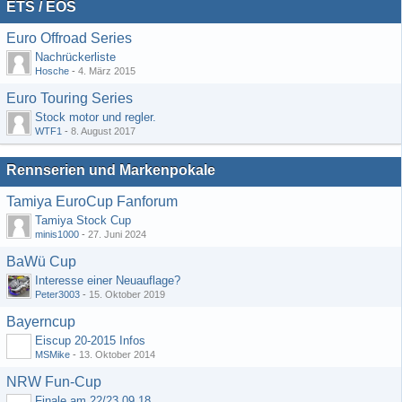
ETS / EOS
Euro Offroad Series
Nachrückerliste
Hosche
-
4. März 2015
Euro Touring Series
Stock motor und regler.
WTF1
-
8. August 2017
Rennserien und Markenpokale
Tamiya EuroCup Fanforum
Tamiya Stock Cup
minis1000
-
27. Juni 2024
BaWü Cup
Interesse einer Neuauflage?
Peter3003
-
15. Oktober 2019
Bayerncup
Eiscup 20-2015 Infos
MSMike
-
13. Oktober 2014
NRW Fun-Cup
Finale am 22/23.09.18