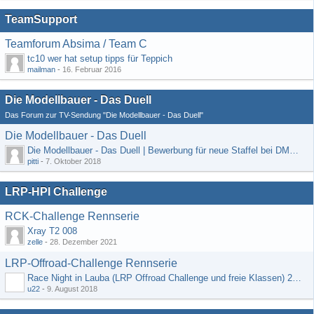
TeamSupport
Teamforum Absima / Team C
tc10 wer hat setup tipps für Teppich
mailman
-
16. Februar 2016
Die Modellbauer - Das Duell
Das Forum zur TV-Sendung "Die Modellbauer - Das Duell"
Die Modellbauer - Das Duell
Die Modellbauer - Das Duell | Bewerbung für neue Staffel bei DMAX *Werbung*
pitti
-
7. Oktober 2018
LRP-HPI Challenge
RCK-Challenge Rennserie
Xray T2 008
zelle
-
28. Dezember 2021
LRP-Offroad-Challenge Rennserie
Race Night in Lauba (LRP Offroad Challenge und freie Klassen) 25/26.08
u22
-
9. August 2018