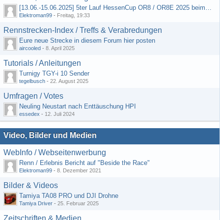
[13.06.-15.06.2025] 5ter Lauf HessenCup OR8 / OR8E 2025 beim MSC Ober-Mörlen e.V.
Elektroman99
-
Freitag, 19:33
Rennstrecken-Index / Treffs & Verabredungen
Eure neue Strecke in diesem Forum hier posten
aircooled
-
8. April 2025
Tutorials / Anleitungen
Turnigy TGY-i 10 Sender
tegelbusch
-
22. August 2025
Umfragen / Votes
Neuling Neustart nach Enttäuschung HPI
essedex
-
12. Juli 2024
Video, Bilder und Medien
WebInfo / Webseitenwerbung
Renn / Erlebnis Bericht auf "Beside the Race"
Elektroman99
-
8. Dezember 2021
Bilder & Videos
Tamiya TA08 PRO und DJI Drohne
Tamiya Driver
-
25. Februar 2025
Zeitschriften & Medien