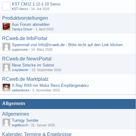
KST CM12 1:12-1:10 Servo
KST-Servo
-
16. Juli 2026
Produktvorstellungen
Aus Forum abmelden
Tamiya Driver
-
1. April 2025
RCweb.de InfoPortal
Spammail von Info@rcweb.de - Bitte nicht auf den Link klicken
supersonic
-
14. März 2020
RCweb.de NewsPortal
Neue Strecke im Sektor
xrayblaster
-
23. September 2020
RCweb.de Marktplatz
X-Ray RX8 mir Motor Reso Empfängerakku
siebenlocke
-
5. November 2023
Allgemein
Allgemeines
Turnigy Sender
tegelbusch
-
31. Januar 2026
Kalender, Termine & Ergebnisse