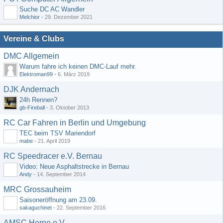
Suche DC AC Wandler
Melchior
-
29. Dezember 2021
Vereine & Clubs
DMC Allgemein
Warum fahre ich keinen DMC-Lauf mehr.
Elektroman99
-
6. März 2019
DJK Andernach
24h Rennen?
gb-Fireball
-
3. Oktober 2013
RC Car Fahren in Berlin und Umgebung
TEC beim TSV Mariendorf
mabe
-
21. April 2019
RC Speedracer e.V. Bernau
Video: Neue Asphaltstrecke in Bernau
Andy
-
14. September 2014
MRC Grossauheim
Saisoneröffnung am 23.09.
sakaguchinet
-
22. September 2016
AMSC Herne e.V.