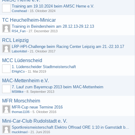
Training am 19.10.2024 beim AMSC Herne e.V.
Conehead
-
15. Oktober 2024
TC Heuchelheim-Minicar
Training in Beindersheim am 28.12.13-29.12.13
RS4_Fan
-
27. Dezember 2013
RCL Leipzig
LRP-HPI-Challenge beim Racing Center Leipzig am 21.-22.10.17
Laborkittel
-
21. Oktober 2017
MCC Lüdenscheid
1. Lüdenscheider Stadtmeisterschaft
EHighCo
-
11. Mai 2019
MAC-Mettenheim e.V.
7. Lauf zum Bayerncup 2013 beim MAC-Mettenheim
MSMike
-
8. September 2013
MFR Morschheim
MFR-Cup neue Termine 2016
thomas1106
-
5. Oktober 2016
Mini-Car-Club Rudolstadt e. V.
Sportkreismeisterschaft Elektro Offroad ORE 1:10 in Gamstädt bei Erfurt, Outdoor mit Indoor Ausweichmöglichkeit!!!
mucklmaxl
-
21. Juni 2016