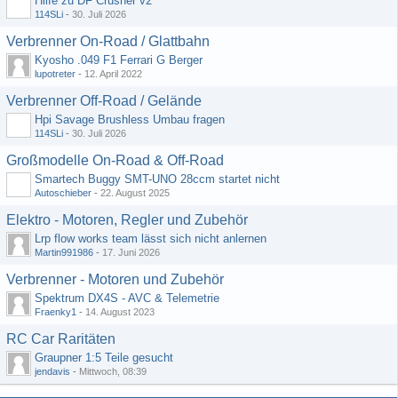
Hilfe zu DF Crusher v2
114SLi
-
30. Juli 2026
Verbrenner On-Road / Glattbahn
Kyosho .049 F1 Ferrari G Berger
lupotreter
-
12. April 2022
Verbrenner Off-Road / Gelände
Hpi Savage Brushless Umbau fragen
114SLi
-
30. Juli 2026
Großmodelle On-Road & Off-Road
Smartech Buggy SMT-UNO 28ccm startet nicht
Autoschieber
-
22. August 2025
Elektro - Motoren, Regler und Zubehör
Lrp flow works team lässt sich nicht anlernen
Martin991986
-
17. Juni 2026
Verbrenner - Motoren und Zubehör
Spektrum DX4S - AVC & Telemetrie
Fraenky1
-
14. August 2023
RC Car Raritäten
Graupner 1:5 Teile gesucht
jendavis
-
Mittwoch, 08:39