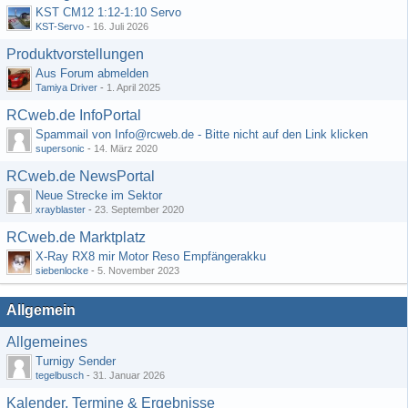
KST CM12 1:12-1:10 Servo
KST-Servo
-
16. Juli 2026
Produktvorstellungen
Aus Forum abmelden
Tamiya Driver
-
1. April 2025
RCweb.de InfoPortal
Spammail von Info@rcweb.de - Bitte nicht auf den Link klicken
supersonic
-
14. März 2020
RCweb.de NewsPortal
Neue Strecke im Sektor
xrayblaster
-
23. September 2020
RCweb.de Marktplatz
X-Ray RX8 mir Motor Reso Empfängerakku
siebenlocke
-
5. November 2023
Allgemein
Allgemeines
Turnigy Sender
tegelbusch
-
31. Januar 2026
Kalender, Termine & Ergebnisse