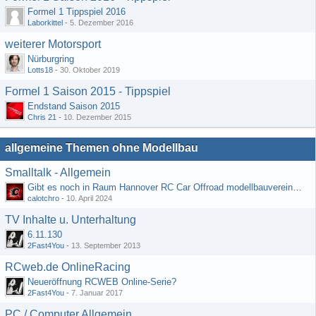
Formel 1 Tippspiel 2016
Laborkittel
-
5. Dezember 2016
weiterer Motorsport
Nürburgring
Lotts18
-
30. Oktober 2019
Formel 1 Saison 2015 - Tippspiel
Endstand Saison 2015
Chris 21
-
10. Dezember 2015
allgemeine Themen ohne Modellbau
Smalltalk - Allgemein
Gibt es noch in Raum Hannover RC Car Offroad modellbauvereine, habe selbst schon gegoogelt aber erfolglos
calotchro
-
10. April 2024
TV Inhalte u. Unterhaltung
6.11.130
2Fast4You
-
13. September 2013
RCweb.de OnlineRacing
Neueröffnung RCWEB Online-Serie?
2Fast4You
-
7. Januar 2017
PC / Computer Allgemein