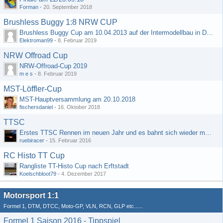
Forman
-
20. September 2018
Brushless Buggy 1:8 NRW CUP
Brushless Buggy Cup am 10.04.2013 auf der Intermodellbau in Dortmund
Elektroman99
-
8. Februar 2019
NRW Offroad Cup
NRW-Offroad-Cup 2019
m e s
-
8. Februar 2019
MST-Löffler-Cup
MST-Hauptversammlung am 20.10.2018
fischersdaniel
-
16. Oktober 2018
TTSC
Erstes TTSC Rennen im neuen Jahr und es bahnt sich wieder mal eine Rekordteilnehmerzahl an
ruebiracer
-
15. Februar 2016
RC Histo TT Cup
Rangliste TT-Histo Cup nach Erftstadt
Koelschbloot79
-
4. Dezember 2017
Motorsport 1:1
Formel 1, DTM, DTCC, Moto-GP, VLN, RCN, GLP etc......
Formel 1 Saison 2016 - Tippspiel