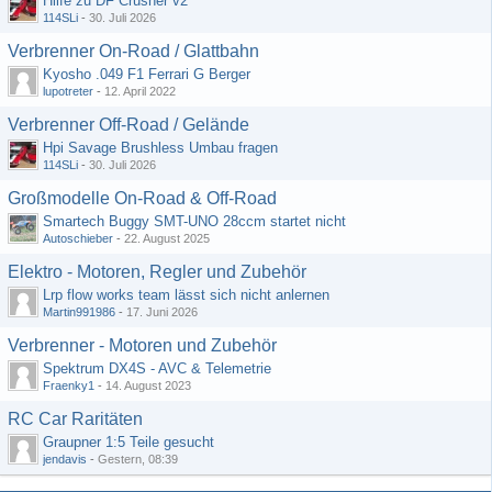
Hilfe zu DF Crusher v2
114SLi
-
30. Juli 2026
Verbrenner On-Road / Glattbahn
Kyosho .049 F1 Ferrari G Berger
lupotreter
-
12. April 2022
Verbrenner Off-Road / Gelände
Hpi Savage Brushless Umbau fragen
114SLi
-
30. Juli 2026
Großmodelle On-Road & Off-Road
Smartech Buggy SMT-UNO 28ccm startet nicht
Autoschieber
-
22. August 2025
Elektro - Motoren, Regler und Zubehör
Lrp flow works team lässt sich nicht anlernen
Martin991986
-
17. Juni 2026
Verbrenner - Motoren und Zubehör
Spektrum DX4S - AVC & Telemetrie
Fraenky1
-
14. August 2023
RC Car Raritäten
Graupner 1:5 Teile gesucht
jendavis
-
Gestern, 08:39