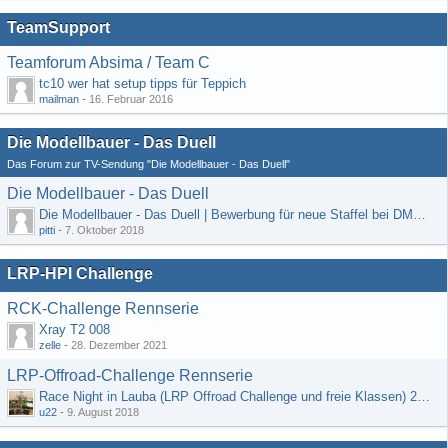
TeamSupport
Teamforum Absima / Team C
tc10 wer hat setup tipps für Teppich
mailman
-
16. Februar 2016
Die Modellbauer - Das Duell
Das Forum zur TV-Sendung "Die Modellbauer - Das Duell"
Die Modellbauer - Das Duell
Die Modellbauer - Das Duell | Bewerbung für neue Staffel bei DMAX *Werbung*
pitti
-
7. Oktober 2018
LRP-HPI Challenge
RCK-Challenge Rennserie
Xray T2 008
zelle
-
28. Dezember 2021
LRP-Offroad-Challenge Rennserie
Race Night in Lauba (LRP Offroad Challenge und freie Klassen) 25/26.08
u22
-
9. August 2018