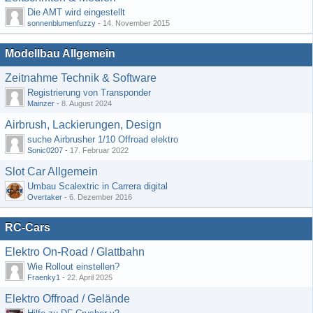
Die AMT wird eingestellt
sonnenblumenfuzzy
-
14. November 2015
Modellbau Allgemein
Zeitnahme Technik & Software
Registrierung von Transponder
Mainzer
-
8. August 2024
Airbrush, Lackierungen, Design
suche Airbrusher 1/10 Offroad elektro
Sonic0207
-
17. Februar 2022
Slot Car Allgemein
Umbau Scalextric in Carrera digital
Overtaker
-
6. Dezember 2016
RC-Cars
Elektro On-Road / Glattbahn
Wie Rollout einstellen?
Fraenky1
-
22. April 2025
Elektro Offroad / Gelände