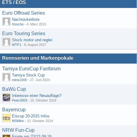
ETS / EOS
Euro Offroad Series
Nachrückerliste
Hosche
-
4. März 2015
Euro Touring Series
Stock motor und regler.
WTF1
-
8. August 2017
Rennserien und Markenpokale
Tamiya EuroCup Fanforum
Tamiya Stock Cup
minis1000
-
27. Juni 2024
BaWü Cup
Interesse einer Neuauflage?
Peter3003
-
15. Oktober 2019
Bayerncup
Eiscup 20-2015 Infos
MSMike
-
13. Oktober 2014
NRW Fun-Cup
Finale am 22/23.09.18