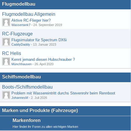
Flugmodellbau
Flugmodellbau Allgemein
Aktive RC-Flieger hier?
Wassertank7
-
24. September 2019
RC-Flugzeuge
Flugsimulator für Spectrum DX6i
CaddyDaddy
-
13. Januar 2023
RC Helis
Kennt jemand diesen Hubschrauber ?
Münchhausen
-
26. April 2020
Schiffsmodellbau
Boots-/Schiffsmodellbau
Problem mit Wassereintritt durchs Stevenrohr beim Rennboot
JohannesM
-
2. Juli 2026
Marken und Produkte (Fahrzeuge)
Markenforen
Hier findet ihr Foren zu allen wichtigen Marken