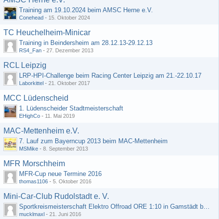
Training am 19.10.2024 beim AMSC Herne e.V.
Conehead
-
15. Oktober 2024
TC Heuchelheim-Minicar
Training in Beindersheim am 28.12.13-29.12.13
RS4_Fan
-
27. Dezember 2013
RCL Leipzig
LRP-HPI-Challenge beim Racing Center Leipzig am 21.-22.10.17
Laborkittel
-
21. Oktober 2017
MCC Lüdenscheid
1. Lüdenscheider Stadtmeisterschaft
EHighCo
-
11. Mai 2019
MAC-Mettenheim e.V.
7. Lauf zum Bayerncup 2013 beim MAC-Mettenheim
MSMike
-
8. September 2013
MFR Morschheim
MFR-Cup neue Termine 2016
thomas1106
-
5. Oktober 2016
Mini-Car-Club Rudolstadt e. V.
Sportkreismeisterschaft Elektro Offroad ORE 1:10 in Gamstädt bei Erfurt, Outdoor mit Indoor Ausweichmöglichkeit!!!
mucklmaxl
-
21. Juni 2016