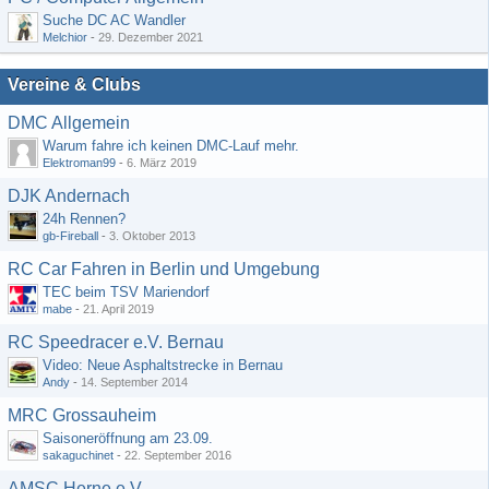
Suche DC AC Wandler
Melchior
-
29. Dezember 2021
Vereine & Clubs
DMC Allgemein
Warum fahre ich keinen DMC-Lauf mehr.
Elektroman99
-
6. März 2019
DJK Andernach
24h Rennen?
gb-Fireball
-
3. Oktober 2013
RC Car Fahren in Berlin und Umgebung
TEC beim TSV Mariendorf
mabe
-
21. April 2019
RC Speedracer e.V. Bernau
Video: Neue Asphaltstrecke in Bernau
Andy
-
14. September 2014
MRC Grossauheim
Saisoneröffnung am 23.09.
sakaguchinet
-
22. September 2016
AMSC Herne e.V.