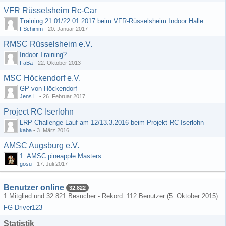
VFR Rüsselsheim Rc-Car
Training 21.01/22.01.2017 beim VFR-Rüsselsheim Indoor Halle
FSchimm
-
20. Januar 2017
RMSC Rüsselsheim e.V.
Indoor Training?
FaBa
-
22. Oktober 2013
MSC Höckendorf e.V.
GP von Höckendorf
Jens L.
-
26. Februar 2017
Project RC Iserlohn
LRP Challenge Lauf am 12/13.3.2016 beim Projekt RC Iserlohn
kaba
-
3. März 2016
AMSC Augsburg e.V.
1. AMSC pineapple Masters
gosu
-
17. Juli 2017
Benutzer online
32.822
1 Mitglied und 32.821 Besucher - Rekord: 112 Benutzer (
5. Oktober 2015
)
FG-Driver123
Statistik