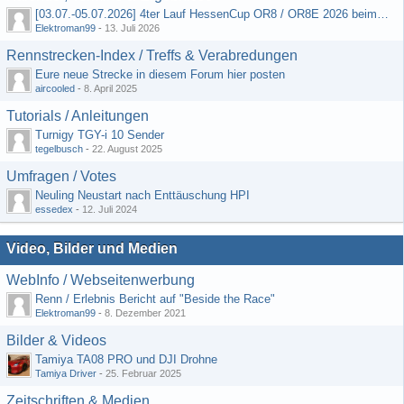
[03.07.-05.07.2026] 4ter Lauf HessenCup OR8 / OR8E 2026 beim MSV Linsengericht e.V.
Elektroman99
-
13. Juli 2026
Rennstrecken-Index / Treffs & Verabredungen
Eure neue Strecke in diesem Forum hier posten
aircooled
-
8. April 2025
Tutorials / Anleitungen
Turnigy TGY-i 10 Sender
tegelbusch
-
22. August 2025
Umfragen / Votes
Neuling Neustart nach Enttäuschung HPI
essedex
-
12. Juli 2024
Video, Bilder und Medien
WebInfo / Webseitenwerbung
Renn / Erlebnis Bericht auf "Beside the Race"
Elektroman99
-
8. Dezember 2021
Bilder & Videos
Tamiya TA08 PRO und DJI Drohne
Tamiya Driver
-
25. Februar 2025
Zeitschriften & Medien