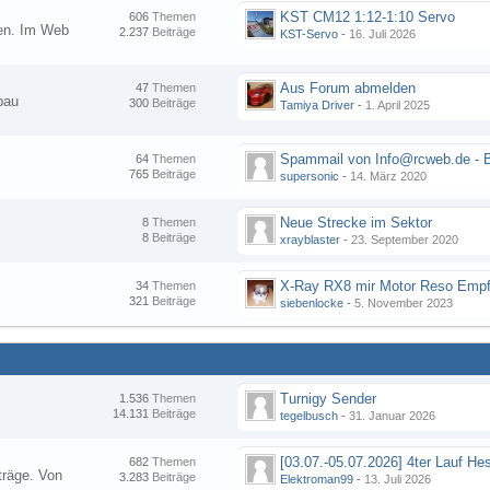
KST CM12 1:12-1:10 Servo
606
Themen
nen. Im Web
2.237
Beiträge
KST-Servo
-
16. Juli 2026
Aus Forum abmelden
47
Themen
bau
300
Beiträge
Tamiya Driver
-
1. April 2025
64
Themen
765
Beiträge
supersonic
-
14. März 2020
Neue Strecke im Sektor
8
Themen
8
Beiträge
xrayblaster
-
23. September 2020
34
Themen
321
Beiträge
siebenlocke
-
5. November 2023
Turnigy Sender
1.536
Themen
14.131
Beiträge
tegelbusch
-
31. Januar 2026
682
Themen
träge. Von
3.283
Beiträge
Elektroman99
-
13. Juli 2026