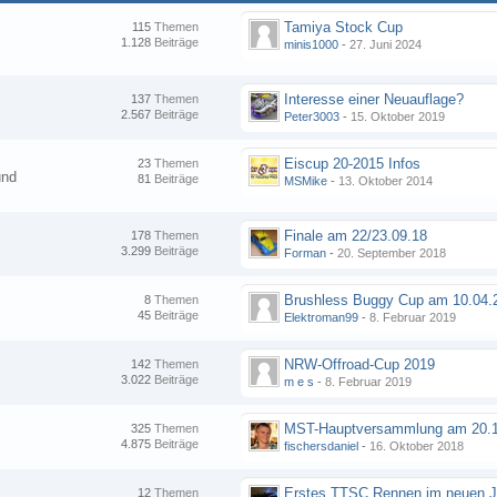
Tamiya Stock Cup
115
Themen
1.128
Beiträge
minis1000
-
27. Juni 2024
Interesse einer Neuauflage?
137
Themen
2.567
Beiträge
Peter3003
-
15. Oktober 2019
Eiscup 20-2015 Infos
23
Themen
und
81
Beiträge
MSMike
-
13. Oktober 2014
Finale am 22/23.09.18
178
Themen
3.299
Beiträge
Forman
-
20. September 2018
8
Themen
45
Beiträge
Elektroman99
-
8. Februar 2019
NRW-Offroad-Cup 2019
142
Themen
3.022
Beiträge
m e s
-
8. Februar 2019
MST-Hauptversammlung am 20.1
325
Themen
4.875
Beiträge
fischersdaniel
-
16. Oktober 2018
12
Themen