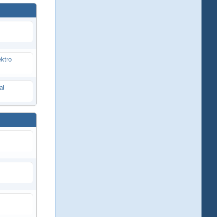
ektro
al