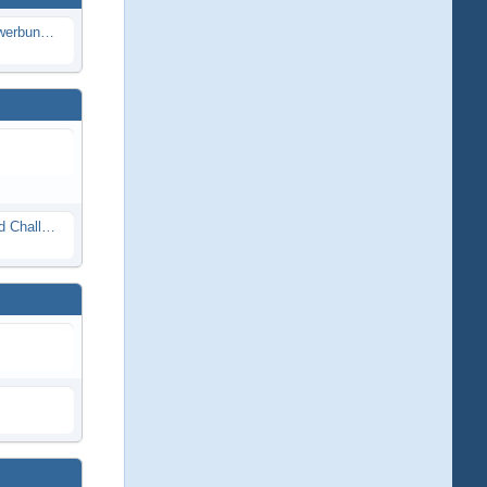
Die Modellbauer - Das Duell | Bewerbung für neue Staffel bei DMAX *Werbung*
Race Night in Lauba (LRP Offroad Challenge und freie Klassen) 25/26.08