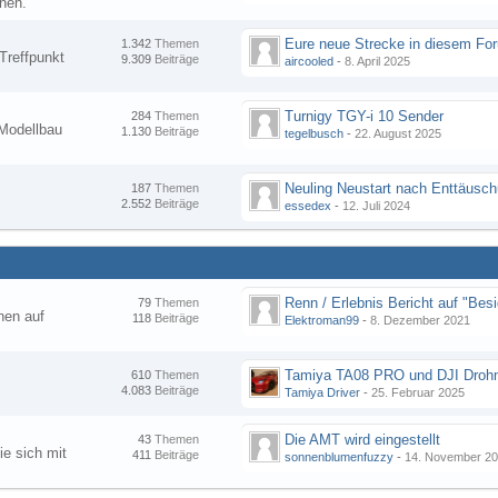
nen.
1.342
Themen
Treffpunkt
9.309
Beiträge
aircooled
-
8. April 2025
Turnigy TGY-i 10 Sender
284
Themen
Modellbau
1.130
Beiträge
tegelbusch
-
22. August 2025
Neuling Neustart nach Enttäusc
187
Themen
2.552
Beiträge
essedex
-
12. Juli 2024
79
Themen
hen auf
118
Beiträge
Elektroman99
-
8. Dezember 2021
Tamiya TA08 PRO und DJI Droh
610
Themen
4.083
Beiträge
Tamiya Driver
-
25. Februar 2025
Die AMT wird eingestellt
43
Themen
ie sich mit
411
Beiträge
sonnenblumenfuzzy
-
14. November 2