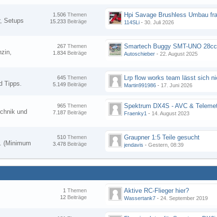
Hpi Savage Brushless Umbau fr
1.506
Themen
, Setups
15.233
Beiträge
114SLi
-
30. Juli 2026
267
Themen
zin,
1.834
Beiträge
Autoschieber
-
22. August 2025
645
Themen
d Tipps.
5.149
Beiträge
Martin991986
-
17. Juni 2026
Spektrum DX4S - AVC & Telemet
965
Themen
chnik und
7.187
Beiträge
Fraenky1
-
14. August 2023
Graupner 1:5 Teile gesucht
510
Themen
en. (Minimum
3.478
Beiträge
jendavis
-
Gestern, 08:39
Aktive RC-Flieger hier?
1
Themen
12
Beiträge
Wassertank7
-
24. September 2019