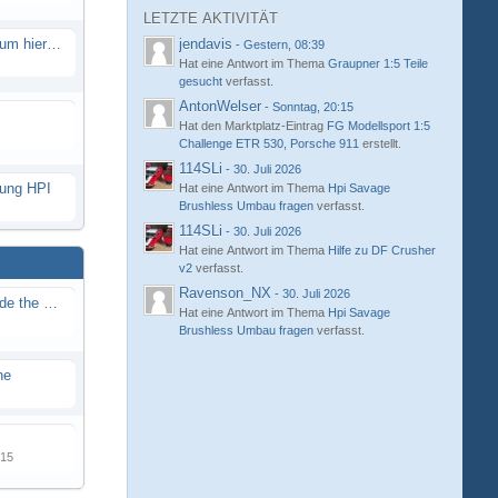
LETZTE AKTIVITÄT
Eure neue Strecke in diesem Forum hier posten
jendavis
-
Gestern, 08:39
Hat eine Antwort im Thema
Graupner 1:5 Teile
gesucht
verfasst.
AntonWelser
-
Sonntag, 20:15
Hat den Marktplatz-Eintrag
FG Modellsport 1:5
Challenge ETR 530, Porsche 911
erstellt.
114SLi
-
30. Juli 2026
hung HPI
Hat eine Antwort im Thema
Hpi Savage
Brushless Umbau fragen
verfasst.
114SLi
-
30. Juli 2026
Hat eine Antwort im Thema
Hilfe zu DF Crusher
v2
verfasst.
Ravenson_NX
-
30. Juli 2026
Renn / Erlebnis Bericht auf "Beside the Race"
Hat eine Antwort im Thema
Hpi Savage
Brushless Umbau fragen
verfasst.
ne
015