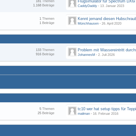
Flugsimulator für Spectrum DX6i
181
Themen
1.168
Beiträge
CaddyDaddy
-
13. Januar 2023
Kennt jemand diesen Hubschraub
1
Themen
1
Beiträge
Münchhausen
-
26. April 2020
133
Themen
916
Beiträge
JohannesM
-
2. Juli 2026
tc10 wer hat setup tipps für Tepp
5
Themen
25
Beiträge
mailman
-
16. Februar 2016