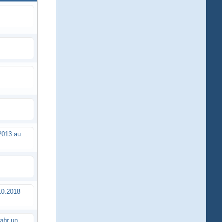
Brushless Buggy Cup am 10.04.2013 auf der Intermodellbau in Dortmund
0.2018
Erstes TTSC Rennen im neuen Jahr und es bahnt sich wieder mal eine Rekordteilnehmerzahl an