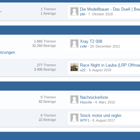
1
Themen
"
1
Beiträge
pitti
-
7. Oktober 2018
Xray T2 008
1.665
Themen
32.260
Beiträge
zelle
-
28. Dezember 2021
etzungen
277
Themen
3.405
Beiträge
u22
-
9. August 2018
Nachrückerliste
5
Themen
82
Beiträge
Hosche
-
4. März 2015
Stock motor und regler.
6
Themen
22
Beiträge
WTF1
-
8. August 2017