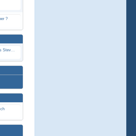
er ?
Problem mit Wassereintritt durchs Stevenrohr beim Rennboot
ich