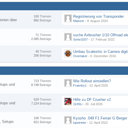
Registrierung von Transponder
100
Themen
ionen über
882
Beiträge
Mainzer
-
8. August 2024
suche Airbrusher 1/10 Offroad el
71
Themen
2.085
Beiträge
Sonic0207
-
17. Februar 2022
Umbau Scalextric in Carrera digit
40
Themen
256
Beiträge
Overtaker
-
6. Dezember 2016
Wie Rollout einstellen?
713
Themen
etups und
8.748
Beiträge
Fraenky1
-
22. April 2025
Hilfe zu DF Crusher v2
529
Themen
etups und
7.224
Beiträge
114SLi
-
30. Juli 2026
Kyosho .049 F1 Ferrari G Berger
106
Themen
, Setups
821
Beiträge
lupotreter
-
12. April 2022