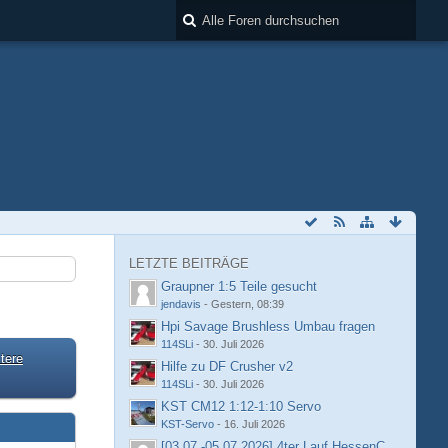
LETZTE BEITRÄGE
Graupner 1:5 Teile gesucht
jendavis
-
Gestern, 08:39
Hpi Savage Brushless Umbau fragen
114SLi
-
30. Juli 2026
tere
Hilfe zu DF Crusher v2
114SLi
-
30. Juli 2026
KST CM12 1:12-1:10 Servo
KST-Servo
-
16. Juli 2026
[03.07.-05.07.2026] 4ter Lauf HessenCup OR8 /