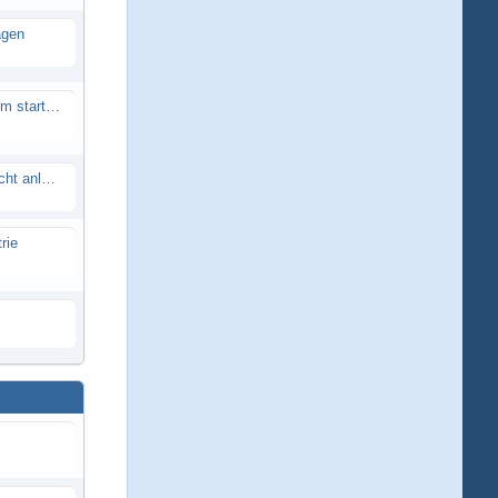
agen
Smartech Buggy SMT-UNO 28ccm startet nicht
Lrp flow works team lässt sich nicht anlernen
rie