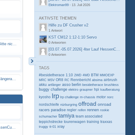
Elektroman99
-
13. Juli 2026
AKTIVSTE THEMEN
Hilfe zu DF Crusher v2
1 Antwort
KST CM12 1:12-1:10 Servo
0 Antworten
Spammail von Info@rcweb.de - Bitte nicht auf den Link klicken
[03.07.-05.07.2026] 4ter Lauf HessenCup OR8 /
0 Antworten
TAGS
#besidetherace
1:10
BTM
2WD
4WD
MMOEXP
X-Ray RX8 mir Motor Reso Empfängerakku
OR8
Rennbericht
MRC
MSV
RC
absima
airbrush
berlin
akku
asso
anfänger
besidetherace
brushless
buggy
challenge
hpi
elektro
graupner
kaufberatung
lrp
kyosho
motor
lrp challenge
m-chassis
norc
offroad
onroad
nordschleife
nürburgring
racers paradise
rennen
regler
reifen
rookie
tamiya
schumacher
team associated
teppichstrecke
tourenwagen
training
traxxas
xray
truggy
tt-01
[03.07.-05.07.2026] 4ter Lauf HessenCup OR8 / OR8E 2026 beim MSV Linsengericht e.V.