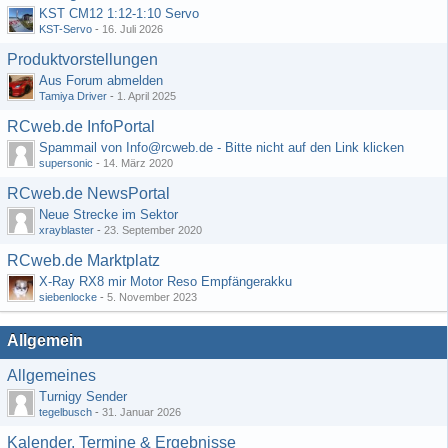
KST CM12 1:12-1:10 Servo
KST-Servo
-
16. Juli 2026
Produktvorstellungen
Aus Forum abmelden
Tamiya Driver
-
1. April 2025
RCweb.de InfoPortal
Spammail von Info@rcweb.de - Bitte nicht auf den Link klicken
supersonic
-
14. März 2020
RCweb.de NewsPortal
Neue Strecke im Sektor
xrayblaster
-
23. September 2020
RCweb.de Marktplatz
X-Ray RX8 mir Motor Reso Empfängerakku
siebenlocke
-
5. November 2023
Allgemein
Allgemeines
Turnigy Sender
tegelbusch
-
31. Januar 2026
Kalender, Termine & Ergebnisse