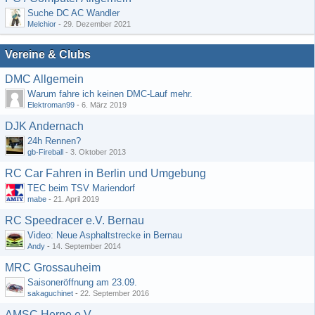
Suche DC AC Wandler
Melchior
-
29. Dezember 2021
Vereine & Clubs
DMC Allgemein
Warum fahre ich keinen DMC-Lauf mehr.
Elektroman99
-
6. März 2019
DJK Andernach
24h Rennen?
gb-Fireball
-
3. Oktober 2013
RC Car Fahren in Berlin und Umgebung
TEC beim TSV Mariendorf
mabe
-
21. April 2019
RC Speedracer e.V. Bernau
Video: Neue Asphaltstrecke in Bernau
Andy
-
14. September 2014
MRC Grossauheim
Saisoneröffnung am 23.09.
sakaguchinet
-
22. September 2016
AMSC Herne e.V.