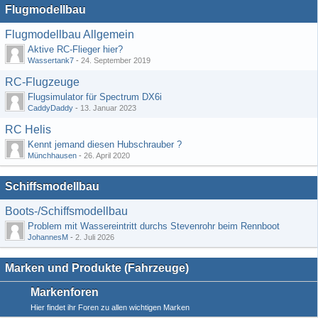
Flugmodellbau
Flugmodellbau Allgemein
Aktive RC-Flieger hier?
Wassertank7
-
24. September 2019
RC-Flugzeuge
Flugsimulator für Spectrum DX6i
CaddyDaddy
-
13. Januar 2023
RC Helis
Kennt jemand diesen Hubschrauber ?
Münchhausen
-
26. April 2020
Schiffsmodellbau
Boots-/Schiffsmodellbau
Problem mit Wassereintritt durchs Stevenrohr beim Rennboot
JohannesM
-
2. Juli 2026
Marken und Produkte (Fahrzeuge)
Markenforen
Hier findet ihr Foren zu allen wichtigen Marken