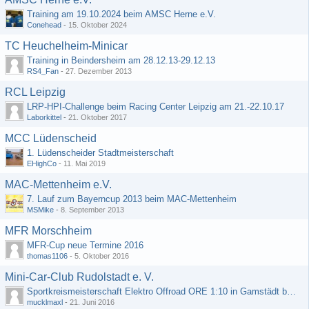
Training am 19.10.2024 beim AMSC Herne e.V.
Conehead
-
15. Oktober 2024
TC Heuchelheim-Minicar
Training in Beindersheim am 28.12.13-29.12.13
RS4_Fan
-
27. Dezember 2013
RCL Leipzig
LRP-HPI-Challenge beim Racing Center Leipzig am 21.-22.10.17
Laborkittel
-
21. Oktober 2017
MCC Lüdenscheid
1. Lüdenscheider Stadtmeisterschaft
EHighCo
-
11. Mai 2019
MAC-Mettenheim e.V.
7. Lauf zum Bayerncup 2013 beim MAC-Mettenheim
MSMike
-
8. September 2013
MFR Morschheim
MFR-Cup neue Termine 2016
thomas1106
-
5. Oktober 2016
Mini-Car-Club Rudolstadt e. V.
Sportkreismeisterschaft Elektro Offroad ORE 1:10 in Gamstädt bei Erfurt, Outdoor mit Indoor Ausweichmöglichkeit!!!
mucklmaxl
-
21. Juni 2016