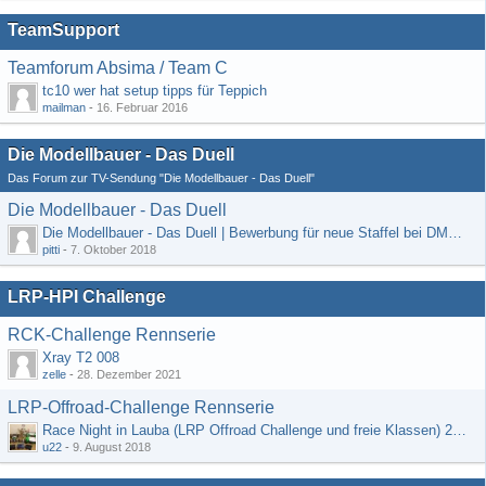
TeamSupport
Teamforum Absima / Team C
tc10 wer hat setup tipps für Teppich
mailman
-
16. Februar 2016
Die Modellbauer - Das Duell
Das Forum zur TV-Sendung "Die Modellbauer - Das Duell"
Die Modellbauer - Das Duell
Die Modellbauer - Das Duell | Bewerbung für neue Staffel bei DMAX *Werbung*
pitti
-
7. Oktober 2018
LRP-HPI Challenge
RCK-Challenge Rennserie
Xray T2 008
zelle
-
28. Dezember 2021
LRP-Offroad-Challenge Rennserie
Race Night in Lauba (LRP Offroad Challenge und freie Klassen) 25/26.08
u22
-
9. August 2018