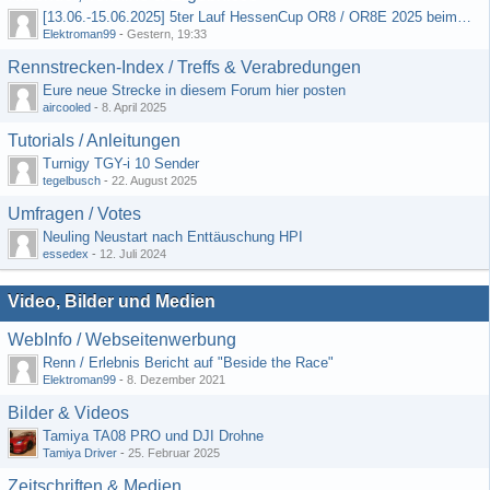
[13.06.-15.06.2025] 5ter Lauf HessenCup OR8 / OR8E 2025 beim MSC Ober-Mörlen e.V.
Elektroman99
-
Gestern, 19:33
Rennstrecken-Index / Treffs & Verabredungen
Eure neue Strecke in diesem Forum hier posten
aircooled
-
8. April 2025
Tutorials / Anleitungen
Turnigy TGY-i 10 Sender
tegelbusch
-
22. August 2025
Umfragen / Votes
Neuling Neustart nach Enttäuschung HPI
essedex
-
12. Juli 2024
Video, Bilder und Medien
WebInfo / Webseitenwerbung
Renn / Erlebnis Bericht auf "Beside the Race"
Elektroman99
-
8. Dezember 2021
Bilder & Videos
Tamiya TA08 PRO und DJI Drohne
Tamiya Driver
-
25. Februar 2025
Zeitschriften & Medien