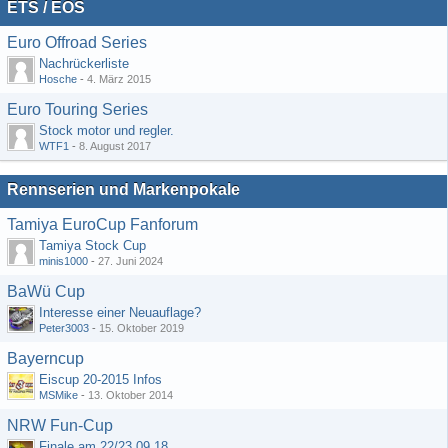
ETS / EOS
Euro Offroad Series
Nachrückerliste
Hosche
-
4. März 2015
Euro Touring Series
Stock motor und regler.
WTF1
-
8. August 2017
Rennserien und Markenpokale
Tamiya EuroCup Fanforum
Tamiya Stock Cup
minis1000
-
27. Juni 2024
BaWü Cup
Interesse einer Neuauflage?
Peter3003
-
15. Oktober 2019
Bayerncup
Eiscup 20-2015 Infos
MSMike
-
13. Oktober 2014
NRW Fun-Cup
Finale am 22/23.09.18