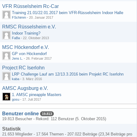
VFR Rüsselsheim Rc-Car
Training 21.01/22.01.2017 beim VFR-Rüsselsheim Indoor Halle
FSchimm
-
20. Januar 2017
RMSC Rüsselsheim e.V.
Indoor Training?
FaBa
-
22. Oktober 2013
MSC Höckendorf e.V.
GP von Höckendorf
Jens L.
-
26. Februar 2017
Project RC Iserlohn
LRP Challenge Lauf am 12/13.3.2016 beim Projekt RC Iserlohn
kaba
-
3. März 2016
AMSC Augsburg e.V.
1. AMSC pineapple Masters
gosu
-
17. Juli 2017
Benutzer online
19.813
19.813 Besucher - Rekord: 112 Benutzer (
5. Oktober 2015
)
Statistik
21.653 Mitglieder - 17.564 Themen - 207.022 Beiträge (23,34 Beiträge pro