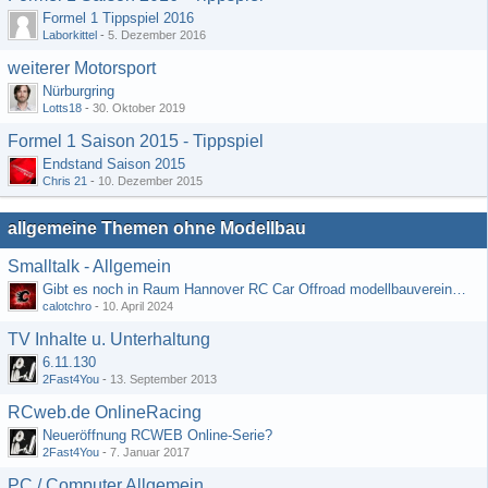
Formel 1 Tippspiel 2016
Laborkittel
-
5. Dezember 2016
weiterer Motorsport
Nürburgring
Lotts18
-
30. Oktober 2019
Formel 1 Saison 2015 - Tippspiel
Endstand Saison 2015
Chris 21
-
10. Dezember 2015
allgemeine Themen ohne Modellbau
Smalltalk - Allgemein
Gibt es noch in Raum Hannover RC Car Offroad modellbauvereine, habe selbst schon gegoogelt aber erfolglos
calotchro
-
10. April 2024
TV Inhalte u. Unterhaltung
6.11.130
2Fast4You
-
13. September 2013
RCweb.de OnlineRacing
Neueröffnung RCWEB Online-Serie?
2Fast4You
-
7. Januar 2017
PC / Computer Allgemein