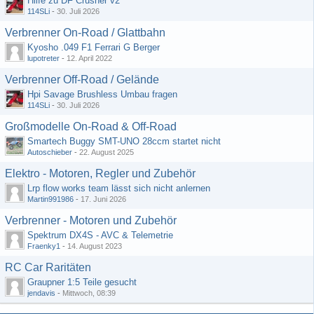
Hilfe zu DF Crusher v2
114SLi
-
30. Juli 2026
Verbrenner On-Road / Glattbahn
Kyosho .049 F1 Ferrari G Berger
lupotreter
-
12. April 2022
Verbrenner Off-Road / Gelände
Hpi Savage Brushless Umbau fragen
114SLi
-
30. Juli 2026
Großmodelle On-Road & Off-Road
Smartech Buggy SMT-UNO 28ccm startet nicht
Autoschieber
-
22. August 2025
Elektro - Motoren, Regler und Zubehör
Lrp flow works team lässt sich nicht anlernen
Martin991986
-
17. Juni 2026
Verbrenner - Motoren und Zubehör
Spektrum DX4S - AVC & Telemetrie
Fraenky1
-
14. August 2023
RC Car Raritäten
Graupner 1:5 Teile gesucht
jendavis
-
Mittwoch, 08:39