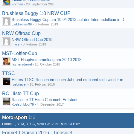
Forman
-
20. September 2018
Brushless Buggy 1:8 NRW CUP
Brushless Buggy Cup am 10.04.2013 auf der Intermodellbau in Dortmund
Elektroman99
-
8. Februar 2019
NRW Offroad Cup
NRW-Offroad-Cup 2019
m e s
-
8. Februar 2019
MST-Löffler-Cup
MST-Hauptversammlung am 20.10.2018
fischersdaniel
-
16. Oktober 2018
TTSC
Erstes TTSC Rennen im neuen Jahr und es bahnt sich wieder mal eine Rekordteilnehmerzahl an
ruebiracer
-
15. Februar 2016
RC Histo TT Cup
Rangliste TT-Histo Cup nach Erftstadt
Koelschbloot79
-
4. Dezember 2017
Motorsport 1:1
Formel 1, DTM, DTCC, Moto-GP, VLN, RCN, GLP etc......
Formel 1 Saison 2016 - Tippspiel