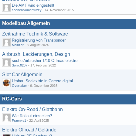
Die AMT wird eingestellt
sonnenblumenfuzzy
-
14. November 2015
Modellbau Allgemein
Zeitnahme Technik & Software
Registrierung von Transponder
Mainzer
-
8. August 2024
Airbrush, Lackierungen, Design
suche Airbrusher 1/10 Offroad elektro
Sonic0207
-
17. Februar 2022
Slot Car Allgemein
Umbau Scalextric in Carrera digital
Overtaker
-
6. Dezember 2016
RC-Cars
Elektro On-Road / Glattbahn
Wie Rollout einstellen?
Fraenky1
-
22. April 2025
Elektro Offroad / Gelände