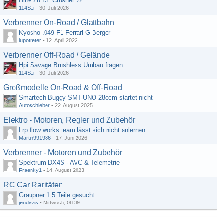
Hilfe zu DF Crusher v2
114SLi
-
30. Juli 2026
Verbrenner On-Road / Glattbahn
Kyosho .049 F1 Ferrari G Berger
lupotreter
-
12. April 2022
Verbrenner Off-Road / Gelände
Hpi Savage Brushless Umbau fragen
114SLi
-
30. Juli 2026
Großmodelle On-Road & Off-Road
Smartech Buggy SMT-UNO 28ccm startet nicht
Autoschieber
-
22. August 2025
Elektro - Motoren, Regler und Zubehör
Lrp flow works team lässt sich nicht anlernen
Martin991986
-
17. Juni 2026
Verbrenner - Motoren und Zubehör
Spektrum DX4S - AVC & Telemetrie
Fraenky1
-
14. August 2023
RC Car Raritäten
Graupner 1:5 Teile gesucht
jendavis
-
Mittwoch, 08:39