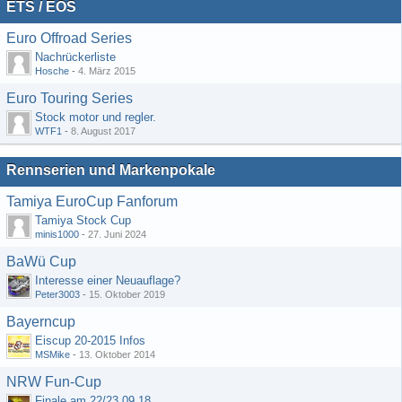
ETS / EOS
Euro Offroad Series
Nachrückerliste
Hosche
-
4. März 2015
Euro Touring Series
Stock motor und regler.
WTF1
-
8. August 2017
Rennserien und Markenpokale
Tamiya EuroCup Fanforum
Tamiya Stock Cup
minis1000
-
27. Juni 2024
BaWü Cup
Interesse einer Neuauflage?
Peter3003
-
15. Oktober 2019
Bayerncup
Eiscup 20-2015 Infos
MSMike
-
13. Oktober 2014
NRW Fun-Cup
Finale am 22/23.09.18