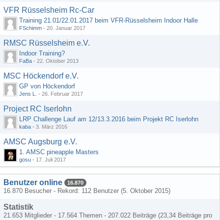
VFR Rüsselsheim Rc-Car
Training 21.01/22.01.2017 beim VFR-Rüsselsheim Indoor Halle
FSchimm
-
20. Januar 2017
RMSC Rüsselsheim e.V.
Indoor Training?
FaBa
-
22. Oktober 2013
MSC Höckendorf e.V.
GP von Höckendorf
Jens L.
-
26. Februar 2017
Project RC Iserlohn
LRP Challenge Lauf am 12/13.3.2016 beim Projekt RC Iserlohn
kaba
-
3. März 2016
AMSC Augsburg e.V.
1. AMSC pineapple Masters
gosu
-
17. Juli 2017
Benutzer online
16.870
16.870 Besucher - Rekord: 112 Benutzer (
5. Oktober 2015
)
Statistik
21.653 Mitglieder - 17.564 Themen - 207.022 Beiträge (23,34 Beiträge pro