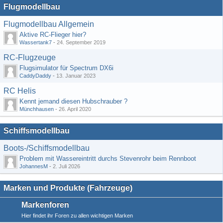
Flugmodellbau
Flugmodellbau Allgemein
Aktive RC-Flieger hier?
Wassertank7
-
24. September 2019
RC-Flugzeuge
Flugsimulator für Spectrum DX6i
CaddyDaddy
-
13. Januar 2023
RC Helis
Kennt jemand diesen Hubschrauber ?
Münchhausen
-
26. April 2020
Schiffsmodellbau
Boots-/Schiffsmodellbau
Problem mit Wassereintritt durchs Stevenrohr beim Rennboot
JohannesM
-
2. Juli 2026
Marken und Produkte (Fahrzeuge)
Markenforen
Hier findet ihr Foren zu allen wichtigen Marken