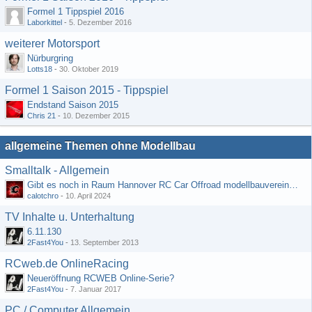
Formel 1 Tippspiel 2016
Laborkittel
-
5. Dezember 2016
weiterer Motorsport
Nürburgring
Lotts18
-
30. Oktober 2019
Formel 1 Saison 2015 - Tippspiel
Endstand Saison 2015
Chris 21
-
10. Dezember 2015
allgemeine Themen ohne Modellbau
Smalltalk - Allgemein
Gibt es noch in Raum Hannover RC Car Offroad modellbauvereine, habe selbst schon gegoogelt aber erfolglos
calotchro
-
10. April 2024
TV Inhalte u. Unterhaltung
6.11.130
2Fast4You
-
13. September 2013
RCweb.de OnlineRacing
Neueröffnung RCWEB Online-Serie?
2Fast4You
-
7. Januar 2017
PC / Computer Allgemein