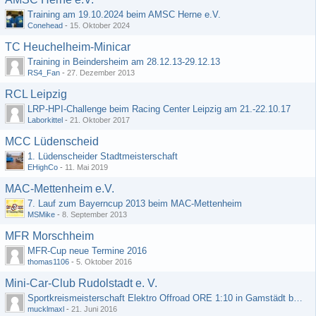
Training am 19.10.2024 beim AMSC Herne e.V.
Conehead
-
15. Oktober 2024
TC Heuchelheim-Minicar
Training in Beindersheim am 28.12.13-29.12.13
RS4_Fan
-
27. Dezember 2013
RCL Leipzig
LRP-HPI-Challenge beim Racing Center Leipzig am 21.-22.10.17
Laborkittel
-
21. Oktober 2017
MCC Lüdenscheid
1. Lüdenscheider Stadtmeisterschaft
EHighCo
-
11. Mai 2019
MAC-Mettenheim e.V.
7. Lauf zum Bayerncup 2013 beim MAC-Mettenheim
MSMike
-
8. September 2013
MFR Morschheim
MFR-Cup neue Termine 2016
thomas1106
-
5. Oktober 2016
Mini-Car-Club Rudolstadt e. V.
Sportkreismeisterschaft Elektro Offroad ORE 1:10 in Gamstädt bei Erfurt, Outdoor mit Indoor Ausweichmöglichkeit!!!
mucklmaxl
-
21. Juni 2016