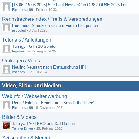
[13.06.-15.06.2025] 5ter Lauf HessenCup OR8 / OR8E 2025 beim MSC Ober-Mörlen e.V.
Elektroman99
-
Freitag, 19:33
Rennstrecken-Index / Treffs & Verabredungen
Eure neue Strecke in diesem Forum hier posten
aircooled
-
8. April 2025
Tutorials / Anleitungen
Turnigy TGY-i 10 Sender
tegelbusch
-
22. August 2025
Umfragen / Votes
Neuling Neustart nach Enttäuschung HPI
essedex
-
12. Juli 2024
Video, Bilder und Medien
WebInfo / Webseitenwerbung
Renn / Erlebnis Bericht auf "Beside the Race"
Elektroman99
-
8. Dezember 2021
Bilder & Videos
Tamiya TA08 PRO und DJI Drohne
Tamiya Driver
-
25. Februar 2025
Zeitschriften & Medien