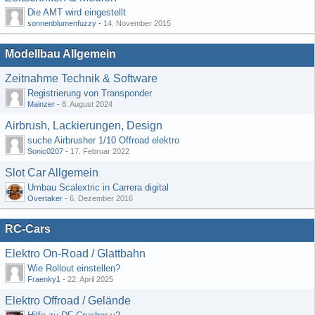
Die AMT wird eingestellt
sonnenblumenfuzzy
-
14. November 2015
Modellbau Allgemein
Zeitnahme Technik & Software
Registrierung von Transponder
Mainzer
-
8. August 2024
Airbrush, Lackierungen, Design
suche Airbrusher 1/10 Offroad elektro
Sonic0207
-
17. Februar 2022
Slot Car Allgemein
Umbau Scalextric in Carrera digital
Overtaker
-
6. Dezember 2016
RC-Cars
Elektro On-Road / Glattbahn
Wie Rollout einstellen?
Fraenky1
-
22. April 2025
Elektro Offroad / Gelände