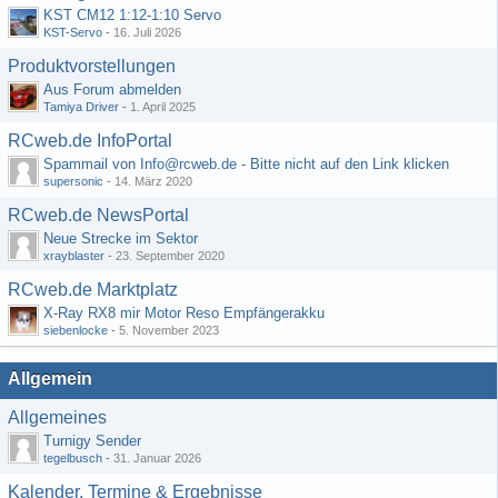
KST CM12 1:12-1:10 Servo
KST-Servo
-
16. Juli 2026
Produktvorstellungen
Aus Forum abmelden
Tamiya Driver
-
1. April 2025
RCweb.de InfoPortal
Spammail von Info@rcweb.de - Bitte nicht auf den Link klicken
supersonic
-
14. März 2020
RCweb.de NewsPortal
Neue Strecke im Sektor
xrayblaster
-
23. September 2020
RCweb.de Marktplatz
X-Ray RX8 mir Motor Reso Empfängerakku
siebenlocke
-
5. November 2023
Allgemein
Allgemeines
Turnigy Sender
tegelbusch
-
31. Januar 2026
Kalender, Termine & Ergebnisse