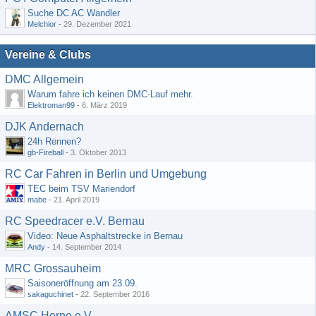
Suche DC AC Wandler
Melchior
-
29. Dezember 2021
Vereine & Clubs
DMC Allgemein
Warum fahre ich keinen DMC-Lauf mehr.
Elektroman99
-
6. März 2019
DJK Andernach
24h Rennen?
gb-Fireball
-
3. Oktober 2013
RC Car Fahren in Berlin und Umgebung
TEC beim TSV Mariendorf
mabe
-
21. April 2019
RC Speedracer e.V. Bernau
Video: Neue Asphaltstrecke in Bernau
Andy
-
14. September 2014
MRC Grossauheim
Saisoneröffnung am 23.09.
sakaguchinet
-
22. September 2016
AMSC Herne e.V.