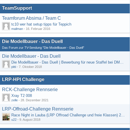
TeamSupport
Teamforum Absima / Team C
tc10 wer hat setup tipps für Teppich
mailman
-
16. Februar 2016
Die Modellbauer - Das Duell
Das Forum zur TV-Sendung "Die Modellbauer - Das Duell"
Die Modellbauer - Das Duell
Die Modellbauer - Das Duell | Bewerbung für neue Staffel bei DMAX *Werbung*
pitti
-
7. Oktober 2018
LRP-HPI Challenge
RCK-Challenge Rennserie
Xray T2 008
zelle
-
28. Dezember 2021
LRP-Offroad-Challenge Rennserie
Race Night in Lauba (LRP Offroad Challenge und freie Klassen) 25/26.08
u22
-
9. August 2018