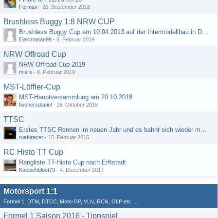
Forman
-
20. September 2018
Brushless Buggy 1:8 NRW CUP
Brushless Buggy Cup am 10.04.2013 auf der Intermodellbau in Dortmund
Elektroman99
-
8. Februar 2019
NRW Offroad Cup
NRW-Offroad-Cup 2019
m e s
-
8. Februar 2019
MST-Löffler-Cup
MST-Hauptversammlung am 20.10.2018
fischersdaniel
-
16. Oktober 2018
TTSC
Erstes TTSC Rennen im neuen Jahr und es bahnt sich wieder mal eine Rekordteilnehmerzahl an
ruebiracer
-
15. Februar 2016
RC Histo TT Cup
Rangliste TT-Histo Cup nach Erftstadt
Koelschbloot79
-
4. Dezember 2017
Motorsport 1:1
Formel 1, DTM, DTCC, Moto-GP, VLN, RCN, GLP etc......
Formel 1 Saison 2016 - Tippspiel