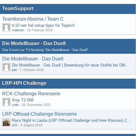
TeamSupport
Teamforum Absima / Team C
tc10 wer hat setup tipps für Teppich
mailman
-
16. Februar 2016
Die Modellbauer - Das Duell
Das Forum zur TV-Sendung "Die Modellbauer - Das Duell"
Die Modellbauer - Das Duell
Die Modellbauer - Das Duell | Bewerbung für neue Staffel bei DMAX *Werbung*
pitti
-
7. Oktober 2018
LRP-HPI Challenge
RCK-Challenge Rennserie
Xray T2 008
zelle
-
28. Dezember 2021
LRP-Offroad-Challenge Rennserie
Race Night in Lauba (LRP Offroad Challenge und freie Klassen) 25/26.08
u22
-
9. August 2018