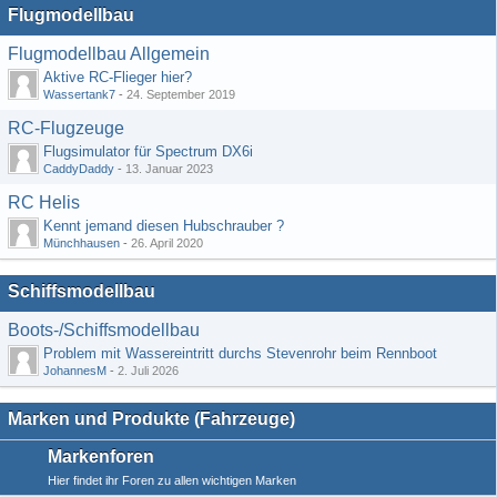
Flugmodellbau
Flugmodellbau Allgemein
Aktive RC-Flieger hier?
Wassertank7
-
24. September 2019
RC-Flugzeuge
Flugsimulator für Spectrum DX6i
CaddyDaddy
-
13. Januar 2023
RC Helis
Kennt jemand diesen Hubschrauber ?
Münchhausen
-
26. April 2020
Schiffsmodellbau
Boots-/Schiffsmodellbau
Problem mit Wassereintritt durchs Stevenrohr beim Rennboot
JohannesM
-
2. Juli 2026
Marken und Produkte (Fahrzeuge)
Markenforen
Hier findet ihr Foren zu allen wichtigen Marken