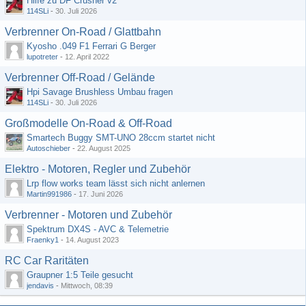
Hilfe zu DF Crusher v2
114SLi
-
30. Juli 2026
Verbrenner On-Road / Glattbahn
Kyosho .049 F1 Ferrari G Berger
lupotreter
-
12. April 2022
Verbrenner Off-Road / Gelände
Hpi Savage Brushless Umbau fragen
114SLi
-
30. Juli 2026
Großmodelle On-Road & Off-Road
Smartech Buggy SMT-UNO 28ccm startet nicht
Autoschieber
-
22. August 2025
Elektro - Motoren, Regler und Zubehör
Lrp flow works team lässt sich nicht anlernen
Martin991986
-
17. Juni 2026
Verbrenner - Motoren und Zubehör
Spektrum DX4S - AVC & Telemetrie
Fraenky1
-
14. August 2023
RC Car Raritäten
Graupner 1:5 Teile gesucht
jendavis
-
Mittwoch, 08:39