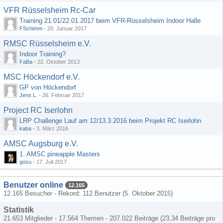
VFR Rüsselsheim Rc-Car
Training 21.01/22.01.2017 beim VFR-Rüsselsheim Indoor Halle
FSchimm
-
20. Januar 2017
RMSC Rüsselsheim e.V.
Indoor Training?
FaBa
-
22. Oktober 2013
MSC Höckendorf e.V.
GP von Höckendorf
Jens L.
-
26. Februar 2017
Project RC Iserlohn
LRP Challenge Lauf am 12/13.3.2016 beim Projekt RC Iserlohn
kaba
-
3. März 2016
AMSC Augsburg e.V.
1. AMSC pineapple Masters
gosu
-
17. Juli 2017
Benutzer online
12.165
12.165 Besucher - Rekord: 112 Benutzer (
5. Oktober 2015
)
Statistik
21.653 Mitglieder - 17.564 Themen - 207.022 Beiträge (23,34 Beiträge pro