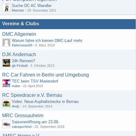
Suche DC AC Wandler
Melchior
-
29. Dezember 2021
Vereine & Clubs
DMC Allgemein
Warum fahre ich keinen DMC-Lauf mehr.
Elektroman99
-
6. März 2019
DJK Andernach
24h Rennen?
gb-Fireball
-
3. Oktober 2013
RC Car Fahren in Berlin und Umgebung
TEC beim TSV Mariendorf
mabe
-
21. April 2019
RC Speedracer e.V. Bernau
Video: Neue Asphaltstrecke in Bernau
Andy
-
14. September 2014
MRC Grossauheim
Saisoneröffnung am 23.09.
sakaguchinet
-
22. September 2016
AMSC Herne e.V.