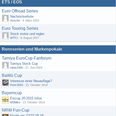
ETS / EOS
Euro Offroad Series
Nachrückerliste
Hosche
-
4. März 2015
Euro Touring Series
Stock motor und regler.
WTF1
-
8. August 2017
Rennserien und Markenpokale
Tamiya EuroCup Fanforum
Tamiya Stock Cup
minis1000
-
27. Juni 2024
BaWü Cup
Interesse einer Neuauflage?
Peter3003
-
15. Oktober 2019
Bayerncup
Eiscup 20-2015 Infos
MSMike
-
13. Oktober 2014
NRW Fun-Cup
Finale am 22/23.09.18