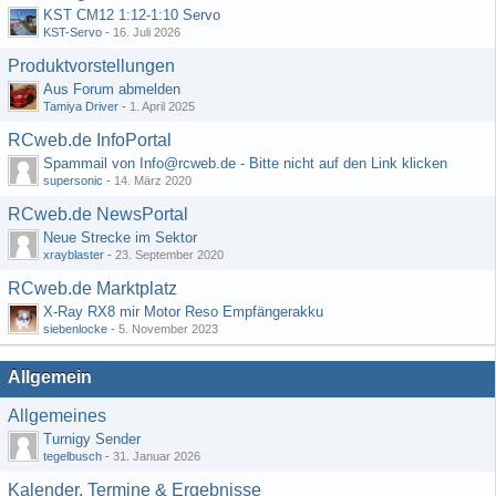
KST CM12 1:12-1:10 Servo
KST-Servo
-
16. Juli 2026
Produktvorstellungen
Aus Forum abmelden
Tamiya Driver
-
1. April 2025
RCweb.de InfoPortal
Spammail von Info@rcweb.de - Bitte nicht auf den Link klicken
supersonic
-
14. März 2020
RCweb.de NewsPortal
Neue Strecke im Sektor
xrayblaster
-
23. September 2020
RCweb.de Marktplatz
X-Ray RX8 mir Motor Reso Empfängerakku
siebenlocke
-
5. November 2023
Allgemein
Allgemeines
Turnigy Sender
tegelbusch
-
31. Januar 2026
Kalender, Termine & Ergebnisse