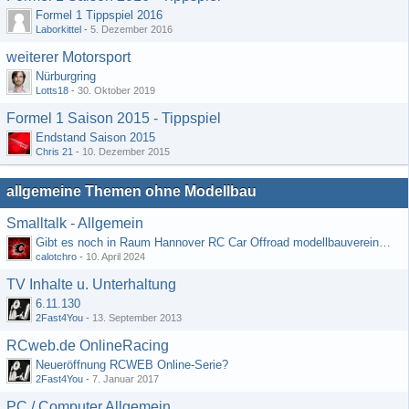
Formel 1 Tippspiel 2016
Laborkittel
-
5. Dezember 2016
weiterer Motorsport
Nürburgring
Lotts18
-
30. Oktober 2019
Formel 1 Saison 2015 - Tippspiel
Endstand Saison 2015
Chris 21
-
10. Dezember 2015
allgemeine Themen ohne Modellbau
Smalltalk - Allgemein
Gibt es noch in Raum Hannover RC Car Offroad modellbauvereine, habe selbst schon gegoogelt aber erfolglos
calotchro
-
10. April 2024
TV Inhalte u. Unterhaltung
6.11.130
2Fast4You
-
13. September 2013
RCweb.de OnlineRacing
Neueröffnung RCWEB Online-Serie?
2Fast4You
-
7. Januar 2017
PC / Computer Allgemein