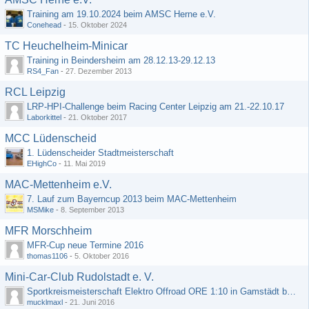
Training am 19.10.2024 beim AMSC Herne e.V.
Conehead
-
15. Oktober 2024
TC Heuchelheim-Minicar
Training in Beindersheim am 28.12.13-29.12.13
RS4_Fan
-
27. Dezember 2013
RCL Leipzig
LRP-HPI-Challenge beim Racing Center Leipzig am 21.-22.10.17
Laborkittel
-
21. Oktober 2017
MCC Lüdenscheid
1. Lüdenscheider Stadtmeisterschaft
EHighCo
-
11. Mai 2019
MAC-Mettenheim e.V.
7. Lauf zum Bayerncup 2013 beim MAC-Mettenheim
MSMike
-
8. September 2013
MFR Morschheim
MFR-Cup neue Termine 2016
thomas1106
-
5. Oktober 2016
Mini-Car-Club Rudolstadt e. V.
Sportkreismeisterschaft Elektro Offroad ORE 1:10 in Gamstädt bei Erfurt, Outdoor mit Indoor Ausweichmöglichkeit!!!
mucklmaxl
-
21. Juni 2016