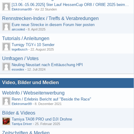
[13.06.-15.06.2025] 5ter Lauf HessenCup OR8 / OR8E 2025 beim MSC Ober-Mörlen e.V.
Elektroman99
-
Vor 22 Stunden
Rennstrecken-Index / Treffs & Verabredungen
Eure neue Strecke in diesem Forum hier posten
aircooled
-
8. April 2025
Tutorials / Anleitungen
Turnigy TGY-i 10 Sender
tegelbusch
-
22. August 2025
Umfragen / Votes
Neuling Neustart nach Enttäuschung HPI
essedex
-
12. Juli 2024
Video, Bilder und Medien
WebInfo / Webseitenwerbung
Renn / Erlebnis Bericht auf "Beside the Race"
Elektroman99
-
8. Dezember 2021
Bilder & Videos
Tamiya TA08 PRO und DJI Drohne
Tamiya Driver
-
25. Februar 2025
Zeitschriften & Medien