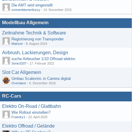
Die AMT wird eingestellt
sonnenblumenfuzzy
-
14. November 2015
Modellbau Allgemein
Zeitnahme Technik & Software
Registrierung von Transponder
Mainzer
-
8. August 2024
Airbrush, Lackierungen, Design
suche Airbrusher 1/10 Offroad elektro
Sonic0207
-
17. Februar 2022
Slot Car Allgemein
Umbau Scalextric in Carrera digital
Overtaker
-
6. Dezember 2016
RC-Cars
Elektro On-Road / Glattbahn
Wie Rollout einstellen?
Fraenky1
-
22. April 2025
Elektro Offroad / Gelände