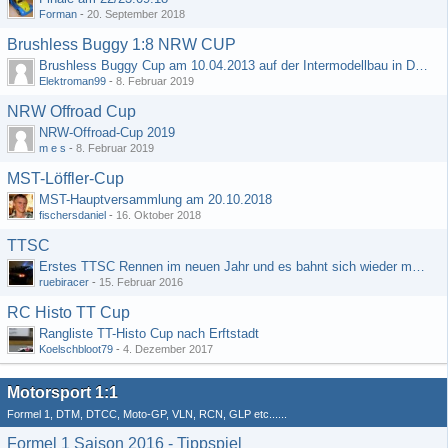
Forman
-
20. September 2018
Brushless Buggy 1:8 NRW CUP
Brushless Buggy Cup am 10.04.2013 auf der Intermodellbau in Dortmund
Elektroman99
-
8. Februar 2019
NRW Offroad Cup
NRW-Offroad-Cup 2019
m e s
-
8. Februar 2019
MST-Löffler-Cup
MST-Hauptversammlung am 20.10.2018
fischersdaniel
-
16. Oktober 2018
TTSC
Erstes TTSC Rennen im neuen Jahr und es bahnt sich wieder mal eine Rekordteilnehmerzahl an
ruebiracer
-
15. Februar 2016
RC Histo TT Cup
Rangliste TT-Histo Cup nach Erftstadt
Koelschbloot79
-
4. Dezember 2017
Motorsport 1:1
Formel 1, DTM, DTCC, Moto-GP, VLN, RCN, GLP etc......
Formel 1 Saison 2016 - Tippspiel