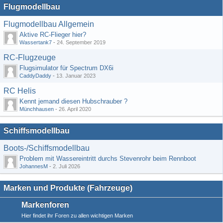
Flugmodellbau
Flugmodellbau Allgemein
Aktive RC-Flieger hier?
Wassertank7
-
24. September 2019
RC-Flugzeuge
Flugsimulator für Spectrum DX6i
CaddyDaddy
-
13. Januar 2023
RC Helis
Kennt jemand diesen Hubschrauber ?
Münchhausen
-
26. April 2020
Schiffsmodellbau
Boots-/Schiffsmodellbau
Problem mit Wassereintritt durchs Stevenrohr beim Rennboot
JohannesM
-
2. Juli 2026
Marken und Produkte (Fahrzeuge)
Markenforen
Hier findet ihr Foren zu allen wichtigen Marken