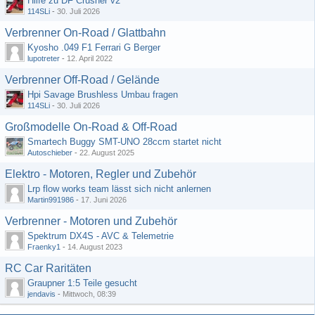
Hilfe zu DF Crusher v2
114SLi
-
30. Juli 2026
Verbrenner On-Road / Glattbahn
Kyosho .049 F1 Ferrari G Berger
lupotreter
-
12. April 2022
Verbrenner Off-Road / Gelände
Hpi Savage Brushless Umbau fragen
114SLi
-
30. Juli 2026
Großmodelle On-Road & Off-Road
Smartech Buggy SMT-UNO 28ccm startet nicht
Autoschieber
-
22. August 2025
Elektro - Motoren, Regler und Zubehör
Lrp flow works team lässt sich nicht anlernen
Martin991986
-
17. Juni 2026
Verbrenner - Motoren und Zubehör
Spektrum DX4S - AVC & Telemetrie
Fraenky1
-
14. August 2023
RC Car Raritäten
Graupner 1:5 Teile gesucht
jendavis
-
Mittwoch, 08:39