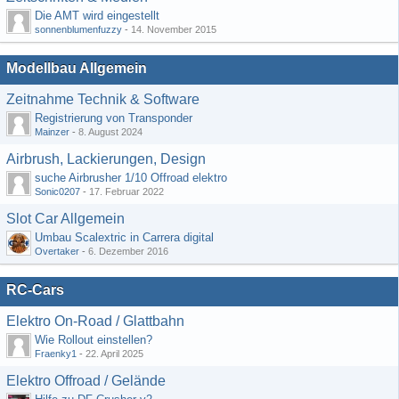
Die AMT wird eingestellt
sonnenblumenfuzzy
-
14. November 2015
Modellbau Allgemein
Zeitnahme Technik & Software
Registrierung von Transponder
Mainzer
-
8. August 2024
Airbrush, Lackierungen, Design
suche Airbrusher 1/10 Offroad elektro
Sonic0207
-
17. Februar 2022
Slot Car Allgemein
Umbau Scalextric in Carrera digital
Overtaker
-
6. Dezember 2016
RC-Cars
Elektro On-Road / Glattbahn
Wie Rollout einstellen?
Fraenky1
-
22. April 2025
Elektro Offroad / Gelände