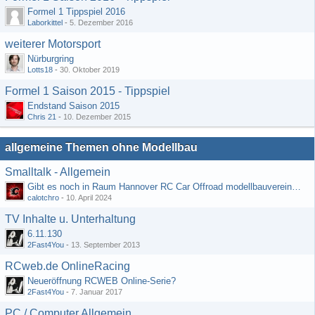
Formel 1 Tippspiel 2016
Laborkittel
-
5. Dezember 2016
weiterer Motorsport
Nürburgring
Lotts18
-
30. Oktober 2019
Formel 1 Saison 2015 - Tippspiel
Endstand Saison 2015
Chris 21
-
10. Dezember 2015
allgemeine Themen ohne Modellbau
Smalltalk - Allgemein
Gibt es noch in Raum Hannover RC Car Offroad modellbauvereine, habe selbst schon gegoogelt aber erfolglos
calotchro
-
10. April 2024
TV Inhalte u. Unterhaltung
6.11.130
2Fast4You
-
13. September 2013
RCweb.de OnlineRacing
Neueröffnung RCWEB Online-Serie?
2Fast4You
-
7. Januar 2017
PC / Computer Allgemein