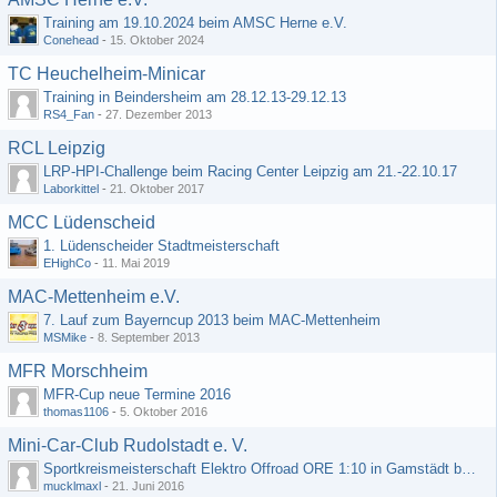
Training am 19.10.2024 beim AMSC Herne e.V.
Conehead
-
15. Oktober 2024
TC Heuchelheim-Minicar
Training in Beindersheim am 28.12.13-29.12.13
RS4_Fan
-
27. Dezember 2013
RCL Leipzig
LRP-HPI-Challenge beim Racing Center Leipzig am 21.-22.10.17
Laborkittel
-
21. Oktober 2017
MCC Lüdenscheid
1. Lüdenscheider Stadtmeisterschaft
EHighCo
-
11. Mai 2019
MAC-Mettenheim e.V.
7. Lauf zum Bayerncup 2013 beim MAC-Mettenheim
MSMike
-
8. September 2013
MFR Morschheim
MFR-Cup neue Termine 2016
thomas1106
-
5. Oktober 2016
Mini-Car-Club Rudolstadt e. V.
Sportkreismeisterschaft Elektro Offroad ORE 1:10 in Gamstädt bei Erfurt, Outdoor mit Indoor Ausweichmöglichkeit!!!
mucklmaxl
-
21. Juni 2016