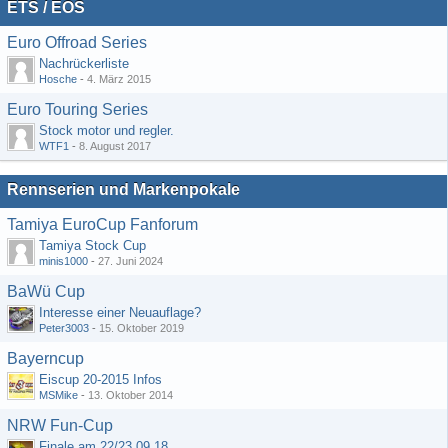
ETS / EOS
Euro Offroad Series
Nachrückerliste
Hosche
-
4. März 2015
Euro Touring Series
Stock motor und regler.
WTF1
-
8. August 2017
Rennserien und Markenpokale
Tamiya EuroCup Fanforum
Tamiya Stock Cup
minis1000
-
27. Juni 2024
BaWü Cup
Interesse einer Neuauflage?
Peter3003
-
15. Oktober 2019
Bayerncup
Eiscup 20-2015 Infos
MSMike
-
13. Oktober 2014
NRW Fun-Cup
Finale am 22/23.09.18