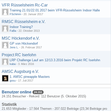
VFR Rüsselsheim Rc-Car
Training 21.01/22.01.2017 beim VFR-Rüsselsheim Indoor Halle
FSchimm
-
20. Januar 2017
RMSC Rüsselsheim e.V.
Indoor Training?
FaBa
-
22. Oktober 2013
MSC Höckendorf e.V.
GP von Höckendorf
Jens L.
-
26. Februar 2017
Project RC Iserlohn
LRP Challenge Lauf am 12/13.3.2016 beim Projekt RC Iserlohn
kaba
-
3. März 2016
AMSC Augsburg e.V.
1. AMSC pineapple Masters
gosu
-
17. Juli 2017
Benutzer online
24.151
24.151 Besucher - Rekord: 112 Benutzer (
5. Oktober 2015
)
Statistik
21.653 Mitglieder - 17.564 Themen - 207.022 Beiträge (23,34 Beiträge pro