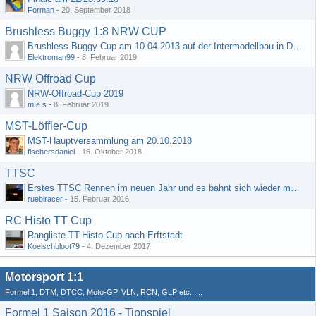
Forman
-
20. September 2018
Brushless Buggy 1:8 NRW CUP
Brushless Buggy Cup am 10.04.2013 auf der Intermodellbau in Dortmund
Elektroman99
-
8. Februar 2019
NRW Offroad Cup
NRW-Offroad-Cup 2019
m e s
-
8. Februar 2019
MST-Löffler-Cup
MST-Hauptversammlung am 20.10.2018
fischersdaniel
-
16. Oktober 2018
TTSC
Erstes TTSC Rennen im neuen Jahr und es bahnt sich wieder mal eine Rekordteilnehmerzahl an
ruebiracer
-
15. Februar 2016
RC Histo TT Cup
Rangliste TT-Histo Cup nach Erftstadt
Koelschbloot79
-
4. Dezember 2017
Motorsport 1:1
Formel 1, DTM, DTCC, Moto-GP, VLN, RCN, GLP etc......
Formel 1 Saison 2016 - Tippspiel