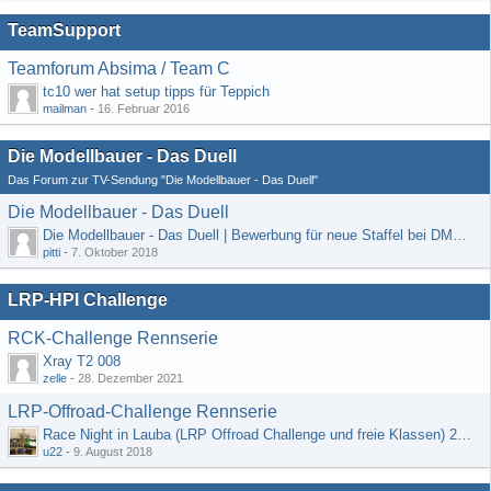
TeamSupport
Teamforum Absima / Team C
tc10 wer hat setup tipps für Teppich
mailman
-
16. Februar 2016
Die Modellbauer - Das Duell
Das Forum zur TV-Sendung "Die Modellbauer - Das Duell"
Die Modellbauer - Das Duell
Die Modellbauer - Das Duell | Bewerbung für neue Staffel bei DMAX *Werbung*
pitti
-
7. Oktober 2018
LRP-HPI Challenge
RCK-Challenge Rennserie
Xray T2 008
zelle
-
28. Dezember 2021
LRP-Offroad-Challenge Rennserie
Race Night in Lauba (LRP Offroad Challenge und freie Klassen) 25/26.08
u22
-
9. August 2018