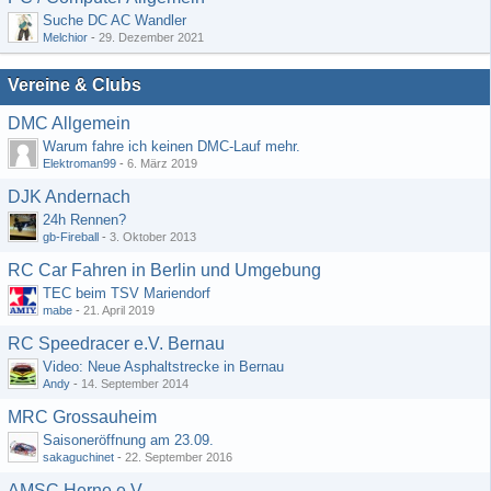
Suche DC AC Wandler
Melchior
-
29. Dezember 2021
Vereine & Clubs
DMC Allgemein
Warum fahre ich keinen DMC-Lauf mehr.
Elektroman99
-
6. März 2019
DJK Andernach
24h Rennen?
gb-Fireball
-
3. Oktober 2013
RC Car Fahren in Berlin und Umgebung
TEC beim TSV Mariendorf
mabe
-
21. April 2019
RC Speedracer e.V. Bernau
Video: Neue Asphaltstrecke in Bernau
Andy
-
14. September 2014
MRC Grossauheim
Saisoneröffnung am 23.09.
sakaguchinet
-
22. September 2016
AMSC Herne e.V.