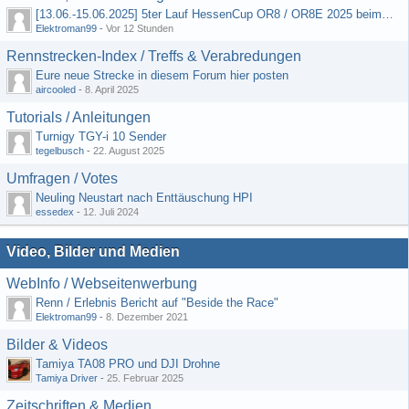
[13.06.-15.06.2025] 5ter Lauf HessenCup OR8 / OR8E 2025 beim MSC Ober-Mörlen e.V.
Elektroman99
-
Vor 12 Stunden
Rennstrecken-Index / Treffs & Verabredungen
Eure neue Strecke in diesem Forum hier posten
aircooled
-
8. April 2025
Tutorials / Anleitungen
Turnigy TGY-i 10 Sender
tegelbusch
-
22. August 2025
Umfragen / Votes
Neuling Neustart nach Enttäuschung HPI
essedex
-
12. Juli 2024
Video, Bilder und Medien
WebInfo / Webseitenwerbung
Renn / Erlebnis Bericht auf "Beside the Race"
Elektroman99
-
8. Dezember 2021
Bilder & Videos
Tamiya TA08 PRO und DJI Drohne
Tamiya Driver
-
25. Februar 2025
Zeitschriften & Medien