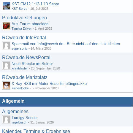
KST CM12 1:12-1:10 Servo
KST-Servo
-
16. Juli 2026
Produktvorstellungen
Aus Forum abmelden
Tamiya Driver
-
1. April 2025
RCweb.de InfoPortal
Spammail von Info@rcweb.de - Bitte nicht auf den Link klicken
supersonic
-
14. März 2020
RCweb.de NewsPortal
Neue Strecke im Sektor
xrayblaster
-
23. September 2020
RCweb.de Marktplatz
X-Ray RX8 mir Motor Reso Empfängerakku
siebenlocke
-
5. November 2023
Allgemein
Allgemeines
Turnigy Sender
tegelbusch
-
31. Januar 2026
Kalender, Termine & Ergebnisse