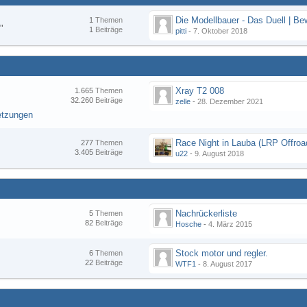
1
Themen
"
1
Beiträge
pitti
-
7. Oktober 2018
Xray T2 008
1.665
Themen
32.260
Beiträge
zelle
-
28. Dezember 2021
etzungen
277
Themen
3.405
Beiträge
u22
-
9. August 2018
Nachrückerliste
5
Themen
82
Beiträge
Hosche
-
4. März 2015
Stock motor und regler.
6
Themen
22
Beiträge
WTF1
-
8. August 2017