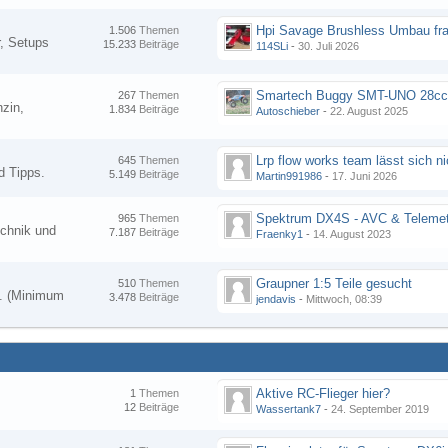
Hpi Savage Brushless Umbau fr
1.506
Themen
, Setups
15.233
Beiträge
114SLi
-
30. Juli 2026
267
Themen
zin,
1.834
Beiträge
Autoschieber
-
22. August 2025
645
Themen
d Tipps.
5.149
Beiträge
Martin991986
-
17. Juni 2026
Spektrum DX4S - AVC & Telemet
965
Themen
chnik und
7.187
Beiträge
Fraenky1
-
14. August 2023
Graupner 1:5 Teile gesucht
510
Themen
en. (Minimum
3.478
Beiträge
jendavis
-
Mittwoch, 08:39
Aktive RC-Flieger hier?
1
Themen
12
Beiträge
Wassertank7
-
24. September 2019