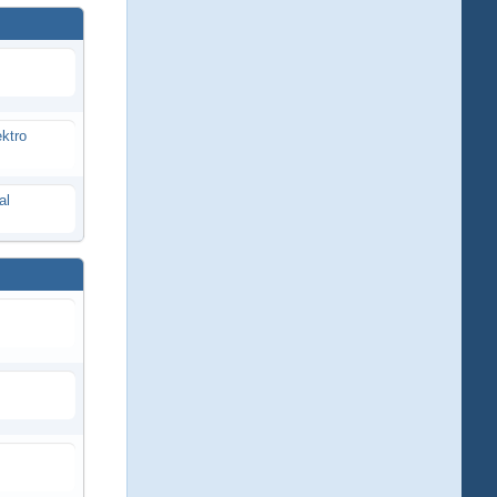
ektro
al