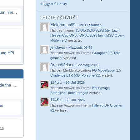
xray
truggy
tt-01
Eure neue Strecke in diesem Forum hier posten
LETZTE AKTIVITÄT
Elektroman99
-
Vor 13 Stunden
Hat das Thema
[13.06.-15.06.2025] 5ter Lauf
HessenCup OR8 / OR8E 2025 beim MSC Ober-
Mörlen e.V.
gestartet.
jendavis
-
Mittwoch, 08:39
hung HPI
Hat eine Antwort im Thema
Graupner 1:5 Teile
gesucht
verfasst.
AntonWelser
-
Sonntag, 20:15
Hat den Marktplatz-Eintrag
FG Modellsport 1:5
Challenge ETR 530, Porsche 911
erstellt.
114SLi
-
30. Juli 2026
Renn / Erlebnis Bericht auf "Beside the Race"
Hat eine Antwort im Thema
Hpi Savage
Brushless Umbau fragen
verfasst.
114SLi
-
30. Juli 2026
ne
Hat eine Antwort im Thema
Hilfe zu DF Crusher
v2
verfasst.
015