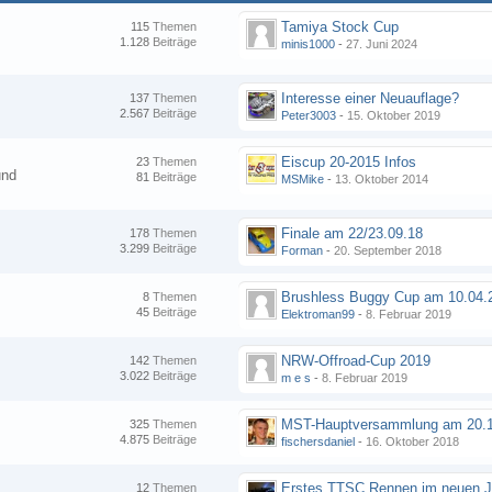
Tamiya Stock Cup
115
Themen
1.128
Beiträge
minis1000
-
27. Juni 2024
Interesse einer Neuauflage?
137
Themen
2.567
Beiträge
Peter3003
-
15. Oktober 2019
Eiscup 20-2015 Infos
23
Themen
und
81
Beiträge
MSMike
-
13. Oktober 2014
Finale am 22/23.09.18
178
Themen
3.299
Beiträge
Forman
-
20. September 2018
8
Themen
45
Beiträge
Elektroman99
-
8. Februar 2019
NRW-Offroad-Cup 2019
142
Themen
3.022
Beiträge
m e s
-
8. Februar 2019
MST-Hauptversammlung am 20.1
325
Themen
4.875
Beiträge
fischersdaniel
-
16. Oktober 2018
12
Themen