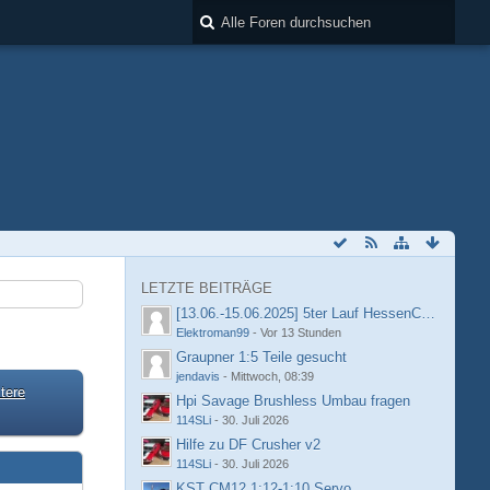
LETZTE BEITRÄGE
[13.06.-15.06.2025] 5ter Lauf HessenCup OR8 /
Elektroman99
-
Vor 13 Stunden
Graupner 1:5 Teile gesucht
jendavis
-
Mittwoch, 08:39
tere
Hpi Savage Brushless Umbau fragen
114SLi
-
30. Juli 2026
Hilfe zu DF Crusher v2
114SLi
-
30. Juli 2026
KST CM12 1:12-1:10 Servo