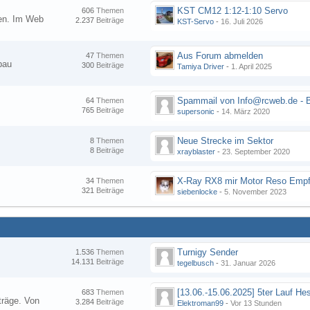
KST CM12 1:12-1:10 Servo
606
Themen
nen. Im Web
2.237
Beiträge
KST-Servo
-
16. Juli 2026
Aus Forum abmelden
47
Themen
bau
300
Beiträge
Tamiya Driver
-
1. April 2025
64
Themen
765
Beiträge
supersonic
-
14. März 2020
Neue Strecke im Sektor
8
Themen
8
Beiträge
xrayblaster
-
23. September 2020
34
Themen
321
Beiträge
siebenlocke
-
5. November 2023
Turnigy Sender
1.536
Themen
14.131
Beiträge
tegelbusch
-
31. Januar 2026
683
Themen
träge. Von
3.284
Beiträge
Elektroman99
-
Vor 13 Stunden