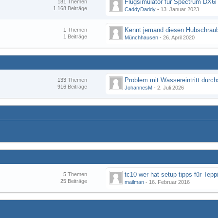
Flugsimulator für Spectrum DX6i
181
Themen
1.168
Beiträge
CaddyDaddy
-
13. Januar 2023
Kennt jemand diesen Hubschraub
1
Themen
1
Beiträge
Münchhausen
-
26. April 2020
133
Themen
916
Beiträge
JohannesM
-
2. Juli 2026
tc10 wer hat setup tipps für Tepp
5
Themen
25
Beiträge
mailman
-
16. Februar 2016