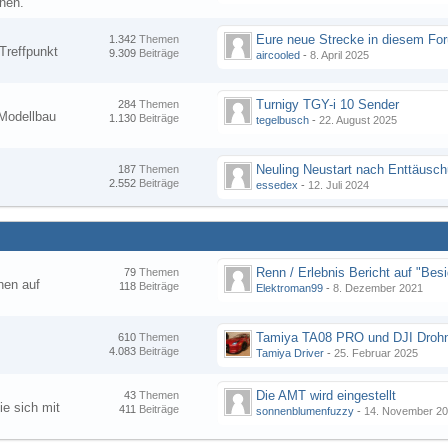
nen.
1.342
Themen
Treffpunkt
9.309
Beiträge
aircooled
-
8. April 2025
Turnigy TGY-i 10 Sender
284
Themen
Modellbau
1.130
Beiträge
tegelbusch
-
22. August 2025
Neuling Neustart nach Enttäusc
187
Themen
2.552
Beiträge
essedex
-
12. Juli 2024
79
Themen
hen auf
118
Beiträge
Elektroman99
-
8. Dezember 2021
Tamiya TA08 PRO und DJI Droh
610
Themen
4.083
Beiträge
Tamiya Driver
-
25. Februar 2025
Die AMT wird eingestellt
43
Themen
ie sich mit
411
Beiträge
sonnenblumenfuzzy
-
14. November 2