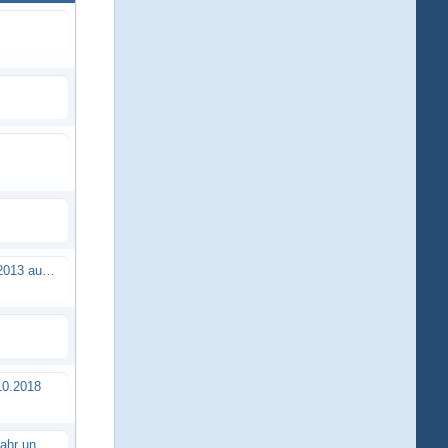
Brushless Buggy Cup am 10.04.2013 auf der Intermodellbau in Dortmund
0.2018
Erstes TTSC Rennen im neuen Jahr und es bahnt sich wieder mal eine Rekordteilnehmerzahl an