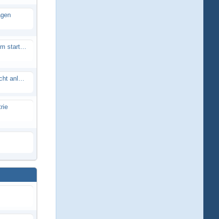
agen
Smartech Buggy SMT-UNO 28ccm startet nicht
Lrp flow works team lässt sich nicht anlernen
rie