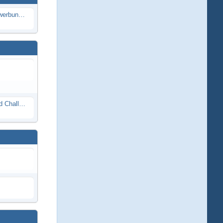
Die Modellbauer - Das Duell | Bewerbung für neue Staffel bei DMAX *Werbung*
Race Night in Lauba (LRP Offroad Challenge und freie Klassen) 25/26.08