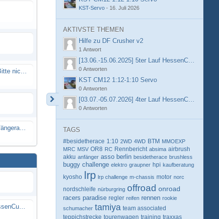
KST-Servo
-
16. Juli 2026
AKTIVSTE THEMEN
Hilfe zu DF Crusher v2
1 Antwort
[13.06.-15.06.2025] 5ter Lauf HessenCup OR8 /
0 Antworten
Spammail von Info@rcweb.de - Bitte nicht auf den Link klicken
KST CM12 1:12-1:10 Servo
0 Antworten
[03.07.-05.07.2026] 4ter Lauf HessenCup OR8 /
0 Antworten
X-Ray RX8 mir Motor Reso Empfängerakku
TAGS
#besidetherace
1:10
BTM
2WD
4WD
MMOEXP
OR8
Rennbericht
MRC
MSV
RC
absima
airbrush
berlin
akku
asso
anfänger
besidetherace
brushless
buggy
challenge
hpi
elektro
graupner
kaufberatung
lrp
kyosho
motor
lrp challenge
m-chassis
norc
offroad
onroad
nordschleife
nürburgring
racers paradise
rennen
regler
reifen
rookie
tamiya
[13.06.-15.06.2025] 5ter Lauf HessenCup OR8 / OR8E 2025 beim MSC Ober-Mörlen e.V.
schumacher
team associated
teppichstrecke
tourenwagen
training
traxxas