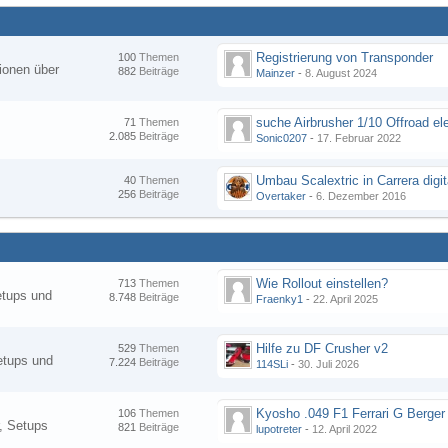
Registrierung von Transponder
100
Themen
ionen über
882
Beiträge
Mainzer
-
8. August 2024
suche Airbrusher 1/10 Offroad el
71
Themen
2.085
Beiträge
Sonic0207
-
17. Februar 2022
Umbau Scalextric in Carrera digit
40
Themen
256
Beiträge
Overtaker
-
6. Dezember 2016
Wie Rollout einstellen?
713
Themen
etups und
8.748
Beiträge
Fraenky1
-
22. April 2025
Hilfe zu DF Crusher v2
529
Themen
etups und
7.224
Beiträge
114SLi
-
30. Juli 2026
Kyosho .049 F1 Ferrari G Berger
106
Themen
, Setups
821
Beiträge
lupotreter
-
12. April 2022