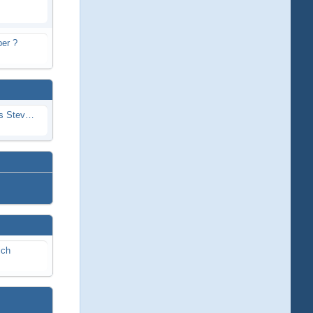
er ?
Problem mit Wassereintritt durchs Stevenrohr beim Rennboot
ich