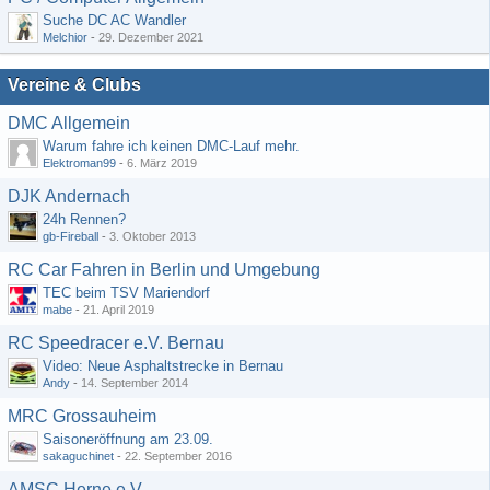
Suche DC AC Wandler
Melchior
-
29. Dezember 2021
Vereine & Clubs
DMC Allgemein
Warum fahre ich keinen DMC-Lauf mehr.
Elektroman99
-
6. März 2019
DJK Andernach
24h Rennen?
gb-Fireball
-
3. Oktober 2013
RC Car Fahren in Berlin und Umgebung
TEC beim TSV Mariendorf
mabe
-
21. April 2019
RC Speedracer e.V. Bernau
Video: Neue Asphaltstrecke in Bernau
Andy
-
14. September 2014
MRC Grossauheim
Saisoneröffnung am 23.09.
sakaguchinet
-
22. September 2016
AMSC Herne e.V.