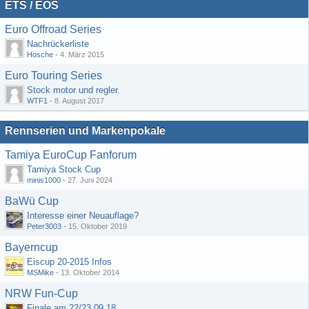
ETS / EOS
Euro Offroad Series
Nachrückerliste
Hosche
-
4. März 2015
Euro Touring Series
Stock motor und regler.
WTF1
-
8. August 2017
Rennserien und Markenpokale
Tamiya EuroCup Fanforum
Tamiya Stock Cup
minis1000
-
27. Juni 2024
BaWü Cup
Interesse einer Neuauflage?
Peter3003
-
15. Oktober 2019
Bayerncup
Eiscup 20-2015 Infos
MSMike
-
13. Oktober 2014
NRW Fun-Cup
Finale am 22/23.09.18