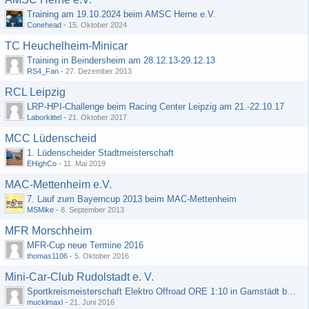
Training am 19.10.2024 beim AMSC Herne e.V.
Conehead
-
15. Oktober 2024
TC Heuchelheim-Minicar
Training in Beindersheim am 28.12.13-29.12.13
RS4_Fan
-
27. Dezember 2013
RCL Leipzig
LRP-HPI-Challenge beim Racing Center Leipzig am 21.-22.10.17
Laborkittel
-
21. Oktober 2017
MCC Lüdenscheid
1. Lüdenscheider Stadtmeisterschaft
EHighCo
-
11. Mai 2019
MAC-Mettenheim e.V.
7. Lauf zum Bayerncup 2013 beim MAC-Mettenheim
MSMike
-
8. September 2013
MFR Morschheim
MFR-Cup neue Termine 2016
thomas1106
-
5. Oktober 2016
Mini-Car-Club Rudolstadt e. V.
Sportkreismeisterschaft Elektro Offroad ORE 1:10 in Gamstädt bei Erfurt, Outdoor mit Indoor Ausweichmöglichkeit!!!
mucklmaxl
-
21. Juni 2016