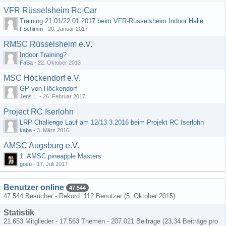
VFR Rüsselsheim Rc-Car
Training 21.01/22.01.2017 beim VFR-Rüsselsheim Indoor Halle
FSchimm
-
20. Januar 2017
RMSC Rüsselsheim e.V.
Indoor Training?
FaBa
-
22. Oktober 2013
MSC Höckendorf e.V.
GP von Höckendorf
Jens L.
-
26. Februar 2017
Project RC Iserlohn
LRP Challenge Lauf am 12/13.3.2016 beim Projekt RC Iserlohn
kaba
-
3. März 2016
AMSC Augsburg e.V.
1. AMSC pineapple Masters
gosu
-
17. Juli 2017
Benutzer online
47.544
47.544 Besucher - Rekord: 112 Benutzer (
5. Oktober 2015
)
Statistik
21.653 Mitglieder - 17.563 Themen - 207.021 Beiträge (23,34 Beiträge pro