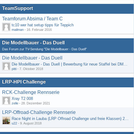
TeamSupport
Teamforum Absima / Team C
tc10 wer hat setup tipps für Teppich
mailman
-
16. Februar 2016
Die Modellbauer - Das Duell
Das Forum zur TV-Sendung "Die Modellbauer - Das Duell"
Die Modellbauer - Das Duell
Die Modellbauer - Das Duell | Bewerbung für neue Staffel bei DMAX *Werbung*
pitti
-
7. Oktober 2018
LRP-HPI Challenge
RCK-Challenge Rennserie
Xray T2 008
zelle
-
28. Dezember 2021
LRP-Offroad-Challenge Rennserie
Race Night in Lauba (LRP Offroad Challenge und freie Klassen) 25/26.08
u22
-
9. August 2018