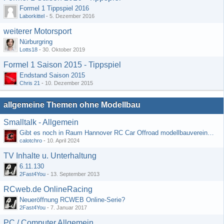
Formel 1 Tippspiel 2016
Laborkittel
-
5. Dezember 2016
weiterer Motorsport
Nürburgring
Lotts18
-
30. Oktober 2019
Formel 1 Saison 2015 - Tippspiel
Endstand Saison 2015
Chris 21
-
10. Dezember 2015
allgemeine Themen ohne Modellbau
Smalltalk - Allgemein
Gibt es noch in Raum Hannover RC Car Offroad modellbauvereine, habe selbst schon gegoogelt aber erfolglos
calotchro
-
10. April 2024
TV Inhalte u. Unterhaltung
6.11.130
2Fast4You
-
13. September 2013
RCweb.de OnlineRacing
Neueröffnung RCWEB Online-Serie?
2Fast4You
-
7. Januar 2017
PC / Computer Allgemein