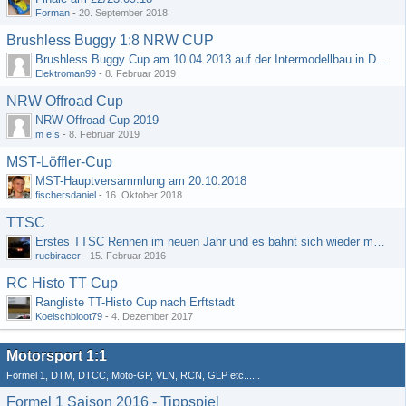
Forman
-
20. September 2018
Brushless Buggy 1:8 NRW CUP
Brushless Buggy Cup am 10.04.2013 auf der Intermodellbau in Dortmund
Elektroman99
-
8. Februar 2019
NRW Offroad Cup
NRW-Offroad-Cup 2019
m e s
-
8. Februar 2019
MST-Löffler-Cup
MST-Hauptversammlung am 20.10.2018
fischersdaniel
-
16. Oktober 2018
TTSC
Erstes TTSC Rennen im neuen Jahr und es bahnt sich wieder mal eine Rekordteilnehmerzahl an
ruebiracer
-
15. Februar 2016
RC Histo TT Cup
Rangliste TT-Histo Cup nach Erftstadt
Koelschbloot79
-
4. Dezember 2017
Motorsport 1:1
Formel 1, DTM, DTCC, Moto-GP, VLN, RCN, GLP etc......
Formel 1 Saison 2016 - Tippspiel