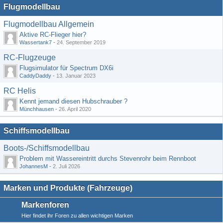
Flugmodellbau
Flugmodellbau Allgemein
Aktive RC-Flieger hier?
Wassertank7
-
24. September 2019
RC-Flugzeuge
Flugsimulator für Spectrum DX6i
CaddyDaddy
-
13. Januar 2023
RC Helis
Kennt jemand diesen Hubschrauber ?
Münchhausen
-
26. April 2020
Schiffsmodellbau
Boots-/Schiffsmodellbau
Problem mit Wassereintritt durchs Stevenrohr beim Rennboot
JohannesM
-
2. Juli 2026
Marken und Produkte (Fahrzeuge)
Markenforen
Hier findet ihr Foren zu allen wichtigen Marken