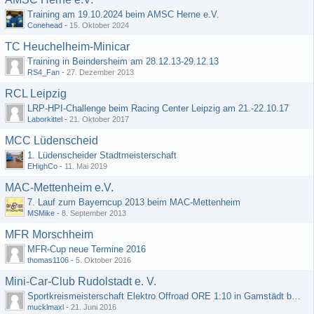
Training am 19.10.2024 beim AMSC Herne e.V.
Conehead
-
15. Oktober 2024
TC Heuchelheim-Minicar
Training in Beindersheim am 28.12.13-29.12.13
RS4_Fan
-
27. Dezember 2013
RCL Leipzig
LRP-HPI-Challenge beim Racing Center Leipzig am 21.-22.10.17
Laborkittel
-
21. Oktober 2017
MCC Lüdenscheid
1. Lüdenscheider Stadtmeisterschaft
EHighCo
-
11. Mai 2019
MAC-Mettenheim e.V.
7. Lauf zum Bayerncup 2013 beim MAC-Mettenheim
MSMike
-
8. September 2013
MFR Morschheim
MFR-Cup neue Termine 2016
thomas1106
-
5. Oktober 2016
Mini-Car-Club Rudolstadt e. V.
Sportkreismeisterschaft Elektro Offroad ORE 1:10 in Gamstädt bei Erfurt, Outdoor mit Indoor Ausweichmöglichkeit!!!
mucklmaxl
-
21. Juni 2016