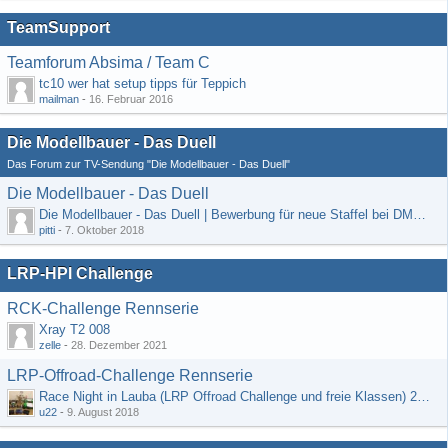
TeamSupport
Teamforum Absima / Team C
tc10 wer hat setup tipps für Teppich
mailman
-
16. Februar 2016
Die Modellbauer - Das Duell
Das Forum zur TV-Sendung "Die Modellbauer - Das Duell"
Die Modellbauer - Das Duell
Die Modellbauer - Das Duell | Bewerbung für neue Staffel bei DMAX *Werbung*
pitti
-
7. Oktober 2018
LRP-HPI Challenge
RCK-Challenge Rennserie
Xray T2 008
zelle
-
28. Dezember 2021
LRP-Offroad-Challenge Rennserie
Race Night in Lauba (LRP Offroad Challenge und freie Klassen) 25/26.08
u22
-
9. August 2018