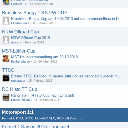
Forman
-
20. September 2018
Brushless Buggy 1:8 NRW CUP
Brushless Buggy Cup am 10.04.2013 auf der Intermodellbau in Dortmund
Elektroman99
-
8. Februar 2019
NRW Offroad Cup
NRW-Offroad-Cup 2019
m e s
-
8. Februar 2019
MST-Löffler-Cup
MST-Hauptversammlung am 20.10.2018
fischersdaniel
-
16. Oktober 2018
TTSC
Erstes TTSC Rennen im neuen Jahr und es bahnt sich wieder mal eine Rekordteilnehmerzahl an
ruebiracer
-
15. Februar 2016
RC Histo TT Cup
Rangliste TT-Histo Cup nach Erftstadt
Koelschbloot79
-
4. Dezember 2017
Motorsport 1:1
Formel 1, DTM, DTCC, Moto-GP, VLN, RCN, GLP etc......
Formel 1 Saison 2016 - Tippspiel