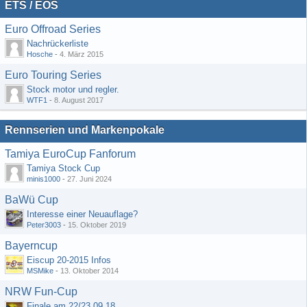
ETS / EOS
Euro Offroad Series
Nachrückerliste
Hosche
-
4. März 2015
Euro Touring Series
Stock motor und regler.
WTF1
-
8. August 2017
Rennserien und Markenpokale
Tamiya EuroCup Fanforum
Tamiya Stock Cup
minis1000
-
27. Juni 2024
BaWü Cup
Interesse einer Neuauflage?
Peter3003
-
15. Oktober 2019
Bayerncup
Eiscup 20-2015 Infos
MSMike
-
13. Oktober 2014
NRW Fun-Cup
Finale am 22/23.09.18