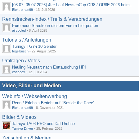
[03.07.-05.07.2026] 4ter Lauf HessenCup OR8 / OR8E 2026 beim MSV Linsengericht e.V.
Elektroman99
-
13. Juli 2026
Rennstrecken-Index / Treffs & Verabredungen
Eure neue Strecke in diesem Forum hier posten
aircooled
-
8. April 2025
Tutorials / Anleitungen
Turnigy TGY-i 10 Sender
tegelbusch
-
22. August 2025
Umfragen / Votes
Neuling Neustart nach Enttäuschung HPI
essedex
-
12. Juli 2024
Video, Bilder und Medien
WebInfo / Webseitenwerbung
Renn / Erlebnis Bericht auf "Beside the Race"
Elektroman99
-
8. Dezember 2021
Bilder & Videos
Tamiya TA08 PRO und DJI Drohne
Tamiya Driver
-
25. Februar 2025
Zeitschriften & Medien