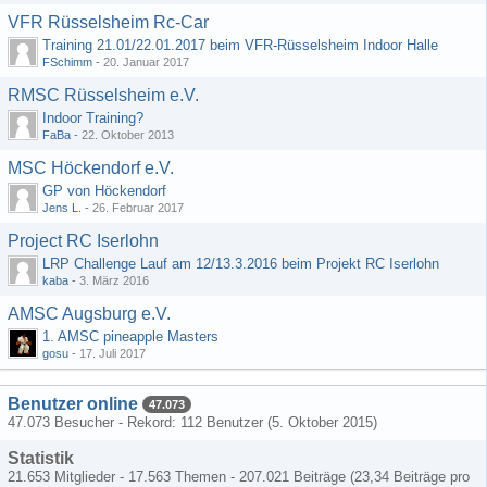
VFR Rüsselsheim Rc-Car
Training 21.01/22.01.2017 beim VFR-Rüsselsheim Indoor Halle
FSchimm
-
20. Januar 2017
RMSC Rüsselsheim e.V.
Indoor Training?
FaBa
-
22. Oktober 2013
MSC Höckendorf e.V.
GP von Höckendorf
Jens L.
-
26. Februar 2017
Project RC Iserlohn
LRP Challenge Lauf am 12/13.3.2016 beim Projekt RC Iserlohn
kaba
-
3. März 2016
AMSC Augsburg e.V.
1. AMSC pineapple Masters
gosu
-
17. Juli 2017
Benutzer online
47.073
47.073 Besucher - Rekord: 112 Benutzer (
5. Oktober 2015
)
Statistik
21.653 Mitglieder - 17.563 Themen - 207.021 Beiträge (23,34 Beiträge pro