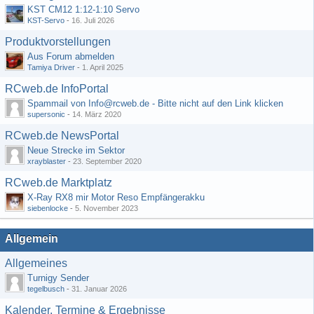
KST CM12 1:12-1:10 Servo
KST-Servo
-
16. Juli 2026
Produktvorstellungen
Aus Forum abmelden
Tamiya Driver
-
1. April 2025
RCweb.de InfoPortal
Spammail von Info@rcweb.de - Bitte nicht auf den Link klicken
supersonic
-
14. März 2020
RCweb.de NewsPortal
Neue Strecke im Sektor
xrayblaster
-
23. September 2020
RCweb.de Marktplatz
X-Ray RX8 mir Motor Reso Empfängerakku
siebenlocke
-
5. November 2023
Allgemein
Allgemeines
Turnigy Sender
tegelbusch
-
31. Januar 2026
Kalender, Termine & Ergebnisse