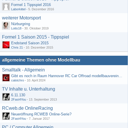
Formel 1 Tippspiel 2016
Laborkittel
-
5. Dezember 2016
weiterer Motorsport
Nürburgring
Lotts18
-
30. Oktober 2019
Formel 1 Saison 2015 - Tippspiel
Endstand Saison 2015
Chris 21
-
10. Dezember 2015
allgemeine Themen ohne Modellbau
Smalltalk - Allgemein
Gibt es noch in Raum Hannover RC Car Offroad modellbauvereine, habe selbst schon gegoogelt aber erfolglos
calotchro
-
10. April 2024
TV Inhalte u. Unterhaltung
6.11.130
2Fast4You
-
13. September 2013
RCweb.de OnlineRacing
Neueröffnung RCWEB Online-Serie?
2Fast4You
-
7. Januar 2017
PC / Computer Allgemein