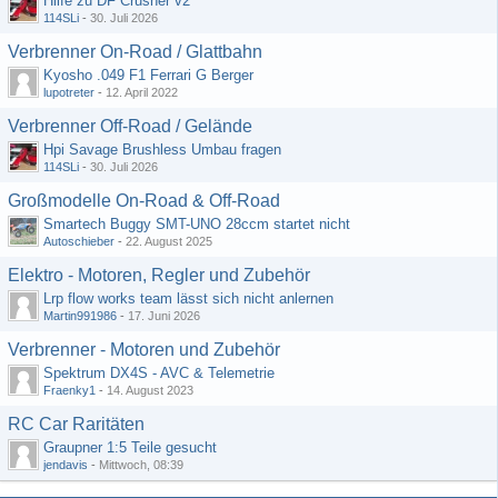
Hilfe zu DF Crusher v2
114SLi
-
30. Juli 2026
Verbrenner On-Road / Glattbahn
Kyosho .049 F1 Ferrari G Berger
lupotreter
-
12. April 2022
Verbrenner Off-Road / Gelände
Hpi Savage Brushless Umbau fragen
114SLi
-
30. Juli 2026
Großmodelle On-Road & Off-Road
Smartech Buggy SMT-UNO 28ccm startet nicht
Autoschieber
-
22. August 2025
Elektro - Motoren, Regler und Zubehör
Lrp flow works team lässt sich nicht anlernen
Martin991986
-
17. Juni 2026
Verbrenner - Motoren und Zubehör
Spektrum DX4S - AVC & Telemetrie
Fraenky1
-
14. August 2023
RC Car Raritäten
Graupner 1:5 Teile gesucht
jendavis
-
Mittwoch, 08:39