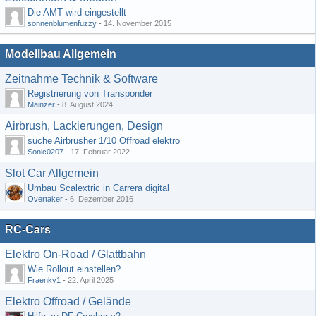
Die AMT wird eingestellt
sonnenblumenfuzzy
-
14. November 2015
Modellbau Allgemein
Zeitnahme Technik & Software
Registrierung von Transponder
Mainzer
-
8. August 2024
Airbrush, Lackierungen, Design
suche Airbrusher 1/10 Offroad elektro
Sonic0207
-
17. Februar 2022
Slot Car Allgemein
Umbau Scalextric in Carrera digital
Overtaker
-
6. Dezember 2016
RC-Cars
Elektro On-Road / Glattbahn
Wie Rollout einstellen?
Fraenky1
-
22. April 2025
Elektro Offroad / Gelände