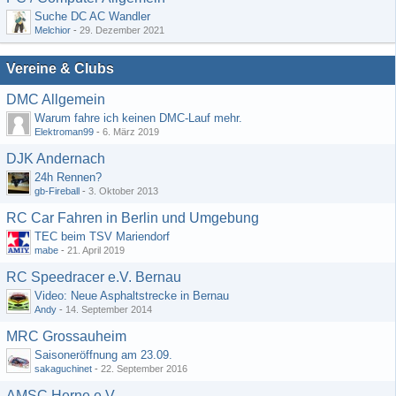
Suche DC AC Wandler
Melchior
-
29. Dezember 2021
Vereine & Clubs
DMC Allgemein
Warum fahre ich keinen DMC-Lauf mehr.
Elektroman99
-
6. März 2019
DJK Andernach
24h Rennen?
gb-Fireball
-
3. Oktober 2013
RC Car Fahren in Berlin und Umgebung
TEC beim TSV Mariendorf
mabe
-
21. April 2019
RC Speedracer e.V. Bernau
Video: Neue Asphaltstrecke in Bernau
Andy
-
14. September 2014
MRC Grossauheim
Saisoneröffnung am 23.09.
sakaguchinet
-
22. September 2016
AMSC Herne e.V.