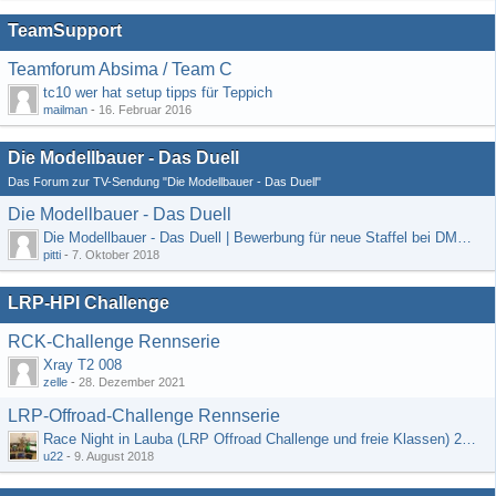
TeamSupport
Teamforum Absima / Team C
tc10 wer hat setup tipps für Teppich
mailman
-
16. Februar 2016
Die Modellbauer - Das Duell
Das Forum zur TV-Sendung "Die Modellbauer - Das Duell"
Die Modellbauer - Das Duell
Die Modellbauer - Das Duell | Bewerbung für neue Staffel bei DMAX *Werbung*
pitti
-
7. Oktober 2018
LRP-HPI Challenge
RCK-Challenge Rennserie
Xray T2 008
zelle
-
28. Dezember 2021
LRP-Offroad-Challenge Rennserie
Race Night in Lauba (LRP Offroad Challenge und freie Klassen) 25/26.08
u22
-
9. August 2018