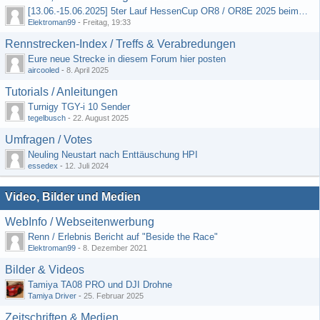
[13.06.-15.06.2025] 5ter Lauf HessenCup OR8 / OR8E 2025 beim MSC Ober-Mörlen e.V.
Elektroman99
-
Freitag, 19:33
Rennstrecken-Index / Treffs & Verabredungen
Eure neue Strecke in diesem Forum hier posten
aircooled
-
8. April 2025
Tutorials / Anleitungen
Turnigy TGY-i 10 Sender
tegelbusch
-
22. August 2025
Umfragen / Votes
Neuling Neustart nach Enttäuschung HPI
essedex
-
12. Juli 2024
Video, Bilder und Medien
WebInfo / Webseitenwerbung
Renn / Erlebnis Bericht auf "Beside the Race"
Elektroman99
-
8. Dezember 2021
Bilder & Videos
Tamiya TA08 PRO und DJI Drohne
Tamiya Driver
-
25. Februar 2025
Zeitschriften & Medien