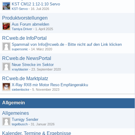
KST CM12 1:12-1:10 Servo
KST-Servo
-
16. Juli 2026
Produktvorstellungen
Aus Forum abmelden
Tamiya Driver
-
1. April 2025
RCweb.de InfoPortal
Spammail von Info@rcweb.de - Bitte nicht auf den Link klicken
supersonic
-
14. März 2020
RCweb.de NewsPortal
Neue Strecke im Sektor
xrayblaster
-
23. September 2020
RCweb.de Marktplatz
X-Ray RX8 mir Motor Reso Empfängerakku
siebenlocke
-
5. November 2023
Allgemein
Allgemeines
Turnigy Sender
tegelbusch
-
31. Januar 2026
Kalender, Termine & Ergebnisse