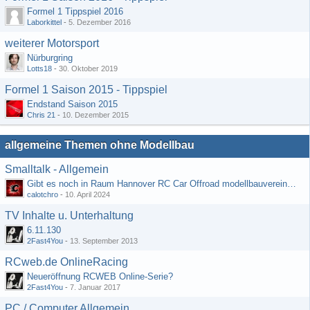
Formel 1 Tippspiel 2016
Laborkittel
-
5. Dezember 2016
weiterer Motorsport
Nürburgring
Lotts18
-
30. Oktober 2019
Formel 1 Saison 2015 - Tippspiel
Endstand Saison 2015
Chris 21
-
10. Dezember 2015
allgemeine Themen ohne Modellbau
Smalltalk - Allgemein
Gibt es noch in Raum Hannover RC Car Offroad modellbauvereine, habe selbst schon gegoogelt aber erfolglos
calotchro
-
10. April 2024
TV Inhalte u. Unterhaltung
6.11.130
2Fast4You
-
13. September 2013
RCweb.de OnlineRacing
Neueröffnung RCWEB Online-Serie?
2Fast4You
-
7. Januar 2017
PC / Computer Allgemein