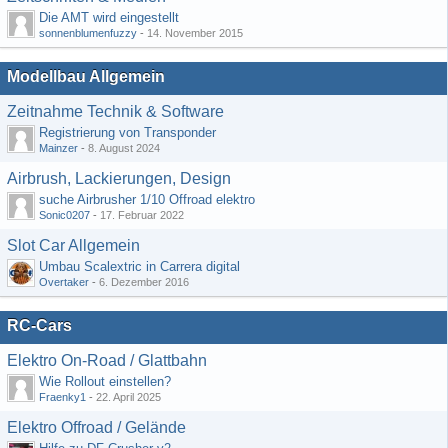
Die AMT wird eingestellt
sonnenblumenfuzzy
-
14. November 2015
Modellbau Allgemein
Zeitnahme Technik & Software
Registrierung von Transponder
Mainzer
-
8. August 2024
Airbrush, Lackierungen, Design
suche Airbrusher 1/10 Offroad elektro
Sonic0207
-
17. Februar 2022
Slot Car Allgemein
Umbau Scalextric in Carrera digital
Overtaker
-
6. Dezember 2016
RC-Cars
Elektro On-Road / Glattbahn
Wie Rollout einstellen?
Fraenky1
-
22. April 2025
Elektro Offroad / Gelände