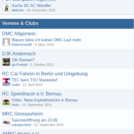
Suche DC AC Wandler
Melchior
-
29. Dezember 2021
Vereine & Clubs
DMC Allgemein
Warum fahre ich keinen DMC-Lauf mehr.
Elektroman99
-
6. März 2019
DJK Andernach
24h Rennen?
gb-Fireball
-
3. Oktober 2013
RC Car Fahren in Berlin und Umgebung
TEC beim TSV Mariendorf
mabe
-
21. April 2019
RC Speedracer e.V. Bernau
Video: Neue Asphaltstrecke in Bernau
Andy
-
14. September 2014
MRC Grossauheim
Saisoneröffnung am 23.09.
sakaguchinet
-
22. September 2016
AMSC Herne e.V.