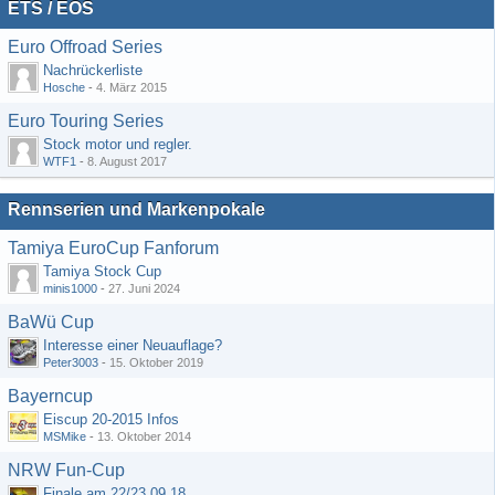
ETS / EOS
Euro Offroad Series
Nachrückerliste
Hosche
-
4. März 2015
Euro Touring Series
Stock motor und regler.
WTF1
-
8. August 2017
Rennserien und Markenpokale
Tamiya EuroCup Fanforum
Tamiya Stock Cup
minis1000
-
27. Juni 2024
BaWü Cup
Interesse einer Neuauflage?
Peter3003
-
15. Oktober 2019
Bayerncup
Eiscup 20-2015 Infos
MSMike
-
13. Oktober 2014
NRW Fun-Cup
Finale am 22/23.09.18