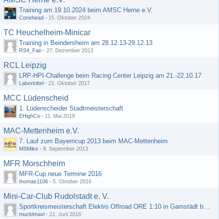
Training am 19.10.2024 beim AMSC Herne e.V.
Conehead
-
15. Oktober 2024
TC Heuchelheim-Minicar
Training in Beindersheim am 28.12.13-29.12.13
RS4_Fan
-
27. Dezember 2013
RCL Leipzig
LRP-HPI-Challenge beim Racing Center Leipzig am 21.-22.10.17
Laborkittel
-
21. Oktober 2017
MCC Lüdenscheid
1. Lüdenscheider Stadtmeisterschaft
EHighCo
-
11. Mai 2019
MAC-Mettenheim e.V.
7. Lauf zum Bayerncup 2013 beim MAC-Mettenheim
MSMike
-
8. September 2013
MFR Morschheim
MFR-Cup neue Termine 2016
thomas1106
-
5. Oktober 2016
Mini-Car-Club Rudolstadt e. V.
Sportkreismeisterschaft Elektro Offroad ORE 1:10 in Gamstädt bei Erfurt, Outdoor mit Indoor Ausweichmöglichkeit!!!
mucklmaxl
-
21. Juni 2016