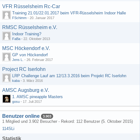
VFR Rüsselsheim Rc-Car
Training 21.01/22.01.2017 beim VFR-Rüsselsheim Indoor Halle
FSchimm
-
20. Januar 2017
RMSC Rüsselsheim e.V.
Indoor Training?
FaBa
-
22. Oktober 2013
MSC Höckendorf e.V.
GP von Höckendorf
Jens L.
-
26. Februar 2017
Project RC Iserlohn
LRP Challenge Lauf am 12/13.3.2016 beim Projekt RC Iserlohn
kaba
-
3. März 2016
AMSC Augsburg e.V.
1. AMSC pineapple Masters
gosu
-
17. Juli 2017
Benutzer online
3.903
1 Mitglied und 3.902 Besucher - Rekord: 112 Benutzer (
5. Oktober 2015
)
114SLi
Statistik