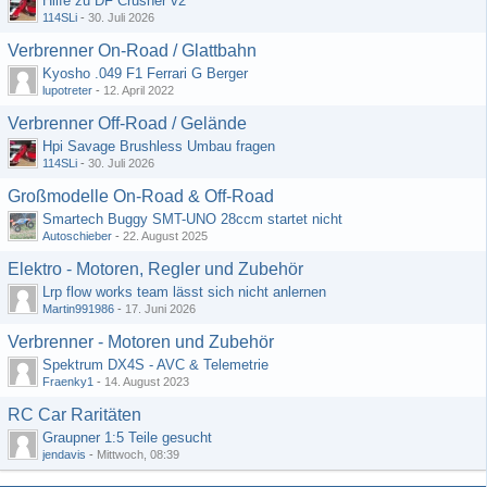
Hilfe zu DF Crusher v2
114SLi
-
30. Juli 2026
Verbrenner On-Road / Glattbahn
Kyosho .049 F1 Ferrari G Berger
lupotreter
-
12. April 2022
Verbrenner Off-Road / Gelände
Hpi Savage Brushless Umbau fragen
114SLi
-
30. Juli 2026
Großmodelle On-Road & Off-Road
Smartech Buggy SMT-UNO 28ccm startet nicht
Autoschieber
-
22. August 2025
Elektro - Motoren, Regler und Zubehör
Lrp flow works team lässt sich nicht anlernen
Martin991986
-
17. Juni 2026
Verbrenner - Motoren und Zubehör
Spektrum DX4S - AVC & Telemetrie
Fraenky1
-
14. August 2023
RC Car Raritäten
Graupner 1:5 Teile gesucht
jendavis
-
Mittwoch, 08:39