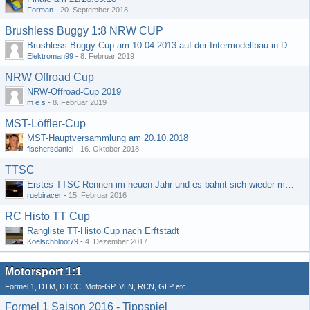
Forman
-
20. September 2018
Brushless Buggy 1:8 NRW CUP
Brushless Buggy Cup am 10.04.2013 auf der Intermodellbau in Dortmund
Elektroman99
-
8. Februar 2019
NRW Offroad Cup
NRW-Offroad-Cup 2019
m e s
-
8. Februar 2019
MST-Löffler-Cup
MST-Hauptversammlung am 20.10.2018
fischersdaniel
-
16. Oktober 2018
TTSC
Erstes TTSC Rennen im neuen Jahr und es bahnt sich wieder mal eine Rekordteilnehmerzahl an
ruebiracer
-
15. Februar 2016
RC Histo TT Cup
Rangliste TT-Histo Cup nach Erftstadt
Koelschbloot79
-
4. Dezember 2017
Motorsport 1:1
Formel 1, DTM, DTCC, Moto-GP, VLN, RCN, GLP etc......
Formel 1 Saison 2016 - Tippspiel