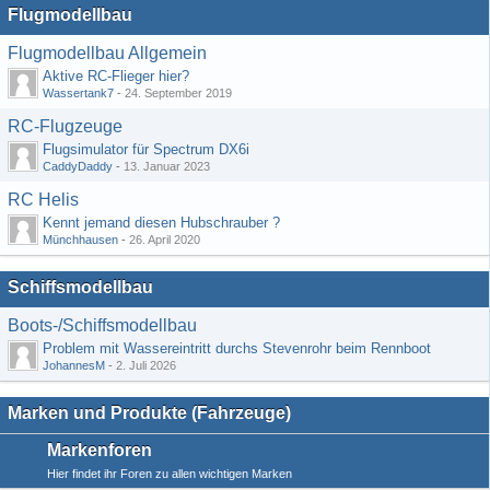
Flugmodellbau
Flugmodellbau Allgemein
Aktive RC-Flieger hier?
Wassertank7
-
24. September 2019
RC-Flugzeuge
Flugsimulator für Spectrum DX6i
CaddyDaddy
-
13. Januar 2023
RC Helis
Kennt jemand diesen Hubschrauber ?
Münchhausen
-
26. April 2020
Schiffsmodellbau
Boots-/Schiffsmodellbau
Problem mit Wassereintritt durchs Stevenrohr beim Rennboot
JohannesM
-
2. Juli 2026
Marken und Produkte (Fahrzeuge)
Markenforen
Hier findet ihr Foren zu allen wichtigen Marken