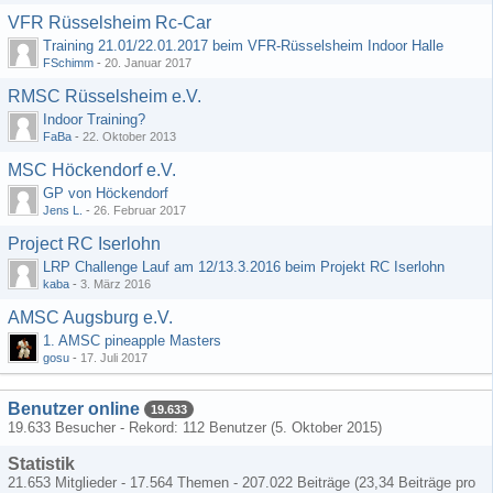
VFR Rüsselsheim Rc-Car
Training 21.01/22.01.2017 beim VFR-Rüsselsheim Indoor Halle
FSchimm
-
20. Januar 2017
RMSC Rüsselsheim e.V.
Indoor Training?
FaBa
-
22. Oktober 2013
MSC Höckendorf e.V.
GP von Höckendorf
Jens L.
-
26. Februar 2017
Project RC Iserlohn
LRP Challenge Lauf am 12/13.3.2016 beim Projekt RC Iserlohn
kaba
-
3. März 2016
AMSC Augsburg e.V.
1. AMSC pineapple Masters
gosu
-
17. Juli 2017
Benutzer online
19.633
19.633 Besucher - Rekord: 112 Benutzer (
5. Oktober 2015
)
Statistik
21.653 Mitglieder - 17.564 Themen - 207.022 Beiträge (23,34 Beiträge pro