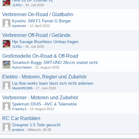
Hilfe zu DF Crusher v2
114SLi
-
30. Juli 2026
Verbrenner On-Road / Glattbahn
Kyosho .049 F1 Ferrari G Berger
lupotreter
-
12. April 2022
Verbrenner Off-Road / Gelände
Hpi Savage Brushless Umbau fragen
114SLi
-
30. Juli 2026
Großmodelle On-Road & Off-Road
Smartech Buggy SMT-UNO 28ccm startet nicht
Autoschieber
-
22. August 2025
Elektro - Motoren, Regler und Zubehör
Lrp flow works team lässt sich nicht anlernen
Martin991986
-
17. Juni 2026
Verbrenner - Motoren und Zubehör
Spektrum DX4S - AVC & Telemetrie
Fraenky1
-
14. August 2023
RC Car Raritäten
Graupner 1:5 Teile gesucht
jendavis
-
Mittwoch, 08:39