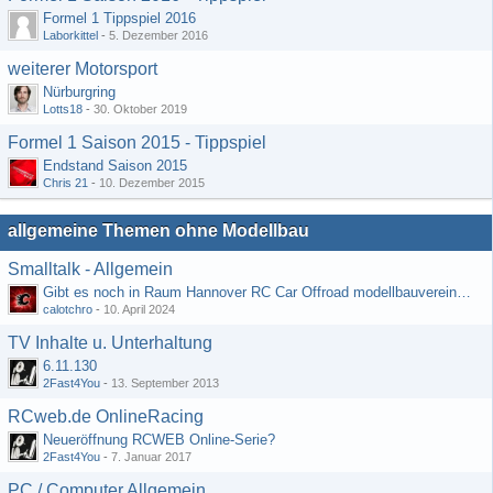
Formel 1 Tippspiel 2016
Laborkittel
-
5. Dezember 2016
weiterer Motorsport
Nürburgring
Lotts18
-
30. Oktober 2019
Formel 1 Saison 2015 - Tippspiel
Endstand Saison 2015
Chris 21
-
10. Dezember 2015
allgemeine Themen ohne Modellbau
Smalltalk - Allgemein
Gibt es noch in Raum Hannover RC Car Offroad modellbauvereine, habe selbst schon gegoogelt aber erfolglos
calotchro
-
10. April 2024
TV Inhalte u. Unterhaltung
6.11.130
2Fast4You
-
13. September 2013
RCweb.de OnlineRacing
Neueröffnung RCWEB Online-Serie?
2Fast4You
-
7. Januar 2017
PC / Computer Allgemein