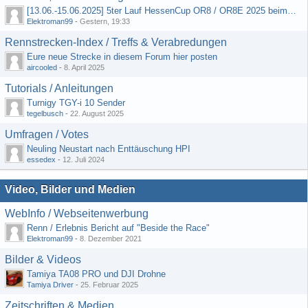
[13.06.-15.06.2025] 5ter Lauf HessenCup OR8 / OR8E 2025 beim MSC Ober-Mörlen e.V.
Elektroman99
-
Gestern, 19:33
Rennstrecken-Index / Treffs & Verabredungen
Eure neue Strecke in diesem Forum hier posten
aircooled
-
8. April 2025
Tutorials / Anleitungen
Turnigy TGY-i 10 Sender
tegelbusch
-
22. August 2025
Umfragen / Votes
Neuling Neustart nach Enttäuschung HPI
essedex
-
12. Juli 2024
Video, Bilder und Medien
WebInfo / Webseitenwerbung
Renn / Erlebnis Bericht auf "Beside the Race"
Elektroman99
-
8. Dezember 2021
Bilder & Videos
Tamiya TA08 PRO und DJI Drohne
Tamiya Driver
-
25. Februar 2025
Zeitschriften & Medien