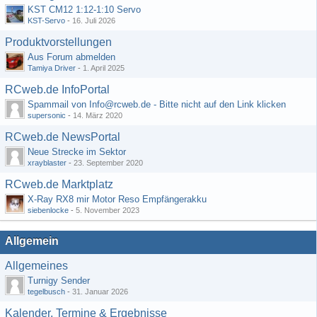
KST CM12 1:12-1:10 Servo
KST-Servo
-
16. Juli 2026
Produktvorstellungen
Aus Forum abmelden
Tamiya Driver
-
1. April 2025
RCweb.de InfoPortal
Spammail von Info@rcweb.de - Bitte nicht auf den Link klicken
supersonic
-
14. März 2020
RCweb.de NewsPortal
Neue Strecke im Sektor
xrayblaster
-
23. September 2020
RCweb.de Marktplatz
X-Ray RX8 mir Motor Reso Empfängerakku
siebenlocke
-
5. November 2023
Allgemein
Allgemeines
Turnigy Sender
tegelbusch
-
31. Januar 2026
Kalender, Termine & Ergebnisse