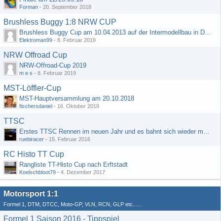
Forman
-
20. September 2018
Brushless Buggy 1:8 NRW CUP
Brushless Buggy Cup am 10.04.2013 auf der Intermodellbau in Dortmund
Elektroman99
-
8. Februar 2019
NRW Offroad Cup
NRW-Offroad-Cup 2019
m e s
-
8. Februar 2019
MST-Löffler-Cup
MST-Hauptversammlung am 20.10.2018
fischersdaniel
-
16. Oktober 2018
TTSC
Erstes TTSC Rennen im neuen Jahr und es bahnt sich wieder mal eine Rekordteilnehmerzahl an
ruebiracer
-
15. Februar 2016
RC Histo TT Cup
Rangliste TT-Histo Cup nach Erftstadt
Koelschbloot79
-
4. Dezember 2017
Motorsport 1:1
Formel 1, DTM, DTCC, Moto-GP, VLN, RCN, GLP etc......
Formel 1 Saison 2016 - Tippspiel