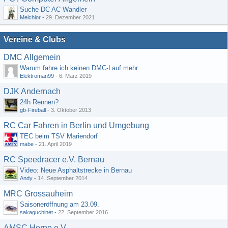
Suche DC AC Wandler
Melchior
-
29. Dezember 2021
Vereine & Clubs
DMC Allgemein
Warum fahre ich keinen DMC-Lauf mehr.
Elektroman99
-
6. März 2019
DJK Andernach
24h Rennen?
gb-Fireball
-
3. Oktober 2013
RC Car Fahren in Berlin und Umgebung
TEC beim TSV Mariendorf
mabe
-
21. April 2019
RC Speedracer e.V. Bernau
Video: Neue Asphaltstrecke in Bernau
Andy
-
14. September 2014
MRC Grossauheim
Saisoneröffnung am 23.09.
sakaguchinet
-
22. September 2016
AMSC Herne e.V.