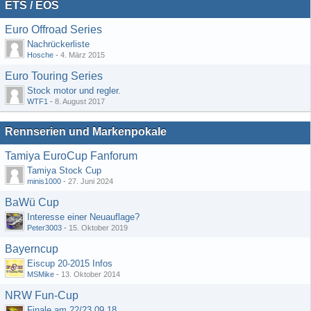
ETS / EOS
Euro Offroad Series
Nachrückerliste
Hosche
-
4. März 2015
Euro Touring Series
Stock motor und regler.
WTF1
-
8. August 2017
Rennserien und Markenpokale
Tamiya EuroCup Fanforum
Tamiya Stock Cup
minis1000
-
27. Juni 2024
BaWü Cup
Interesse einer Neuauflage?
Peter3003
-
15. Oktober 2019
Bayerncup
Eiscup 20-2015 Infos
MSMike
-
13. Oktober 2014
NRW Fun-Cup
Finale am 22/23.09.18