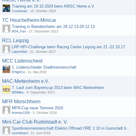
Training am 19.10.2024 beim AMSC Herne e.V.
Conehead
-
15. Oktober 2024
TC Heuchelheim-Minicar
Training in Beindersheim am 28.12.13-29.12.13
RS4_Fan
-
27. Dezember 2013
RCL Leipzig
LRP-HPI-Challenge beim Racing Center Leipzig am 21.-22.10.17
Laborkittel
-
21. Oktober 2017
MCC Lüdenscheid
1. Lüdenscheider Stadtmeisterschaft
EHighCo
-
11. Mai 2019
MAC-Mettenheim e.V.
7. Lauf zum Bayerncup 2013 beim MAC-Mettenheim
MSMike
-
8. September 2013
MFR Morschheim
MFR-Cup neue Termine 2016
thomas1106
-
5. Oktober 2016
Mini-Car-Club Rudolstadt e. V.
Sportkreismeisterschaft Elektro Offroad ORE 1:10 in Gamstädt bei Erfurt, Outdoor mit Indoor Ausweichmöglichkeit!!!
mucklmaxl
-
21. Juni 2016