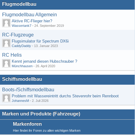
Flugmodellbau
Flugmodellbau Allgemein
Aktive RC-Flieger hier?
Wassertank7
-
24. September 2019
RC-Flugzeuge
Flugsimulator für Spectrum DX6i
CaddyDaddy
-
13. Januar 2023
RC Helis
Kennt jemand diesen Hubschrauber ?
Münchhausen
-
26. April 2020
Schiffsmodellbau
Boots-/Schiffsmodellbau
Problem mit Wassereintritt durchs Stevenrohr beim Rennboot
JohannesM
-
2. Juli 2026
Marken und Produkte (Fahrzeuge)
Markenforen
Hier findet ihr Foren zu allen wichtigen Marken