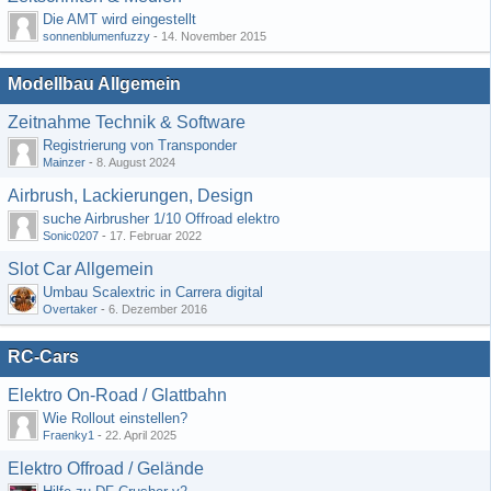
Die AMT wird eingestellt
sonnenblumenfuzzy
-
14. November 2015
Modellbau Allgemein
Zeitnahme Technik & Software
Registrierung von Transponder
Mainzer
-
8. August 2024
Airbrush, Lackierungen, Design
suche Airbrusher 1/10 Offroad elektro
Sonic0207
-
17. Februar 2022
Slot Car Allgemein
Umbau Scalextric in Carrera digital
Overtaker
-
6. Dezember 2016
RC-Cars
Elektro On-Road / Glattbahn
Wie Rollout einstellen?
Fraenky1
-
22. April 2025
Elektro Offroad / Gelände