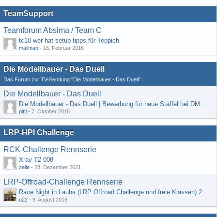
TeamSupport
Teamforum Absima / Team C
tc10 wer hat setup tipps für Teppich
mailman
-
16. Februar 2016
Die Modellbauer - Das Duell
Das Forum zur TV-Sendung "Die Modellbauer - Das Duell"
Die Modellbauer - Das Duell
Die Modellbauer - Das Duell | Bewerbung für neue Staffel bei DMAX *Werbung*
pitti
-
7. Oktober 2018
LRP-HPI Challenge
RCK-Challenge Rennserie
Xray T2 008
zelle
-
28. Dezember 2021
LRP-Offroad-Challenge Rennserie
Race Night in Lauba (LRP Offroad Challenge und freie Klassen) 25/26.08
u22
-
9. August 2018