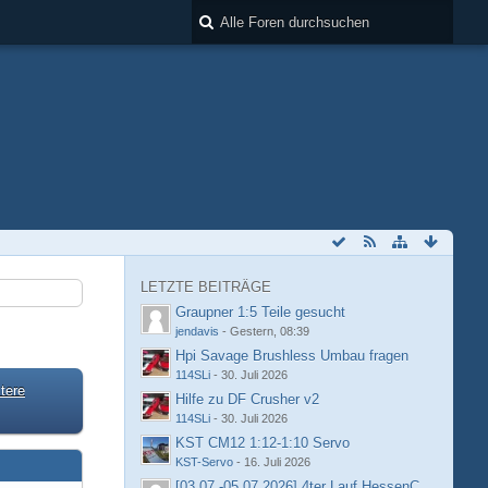
LETZTE BEITRÄGE
Graupner 1:5 Teile gesucht
jendavis
-
Gestern, 08:39
Hpi Savage Brushless Umbau fragen
114SLi
-
30. Juli 2026
tere
Hilfe zu DF Crusher v2
114SLi
-
30. Juli 2026
KST CM12 1:12-1:10 Servo
KST-Servo
-
16. Juli 2026
[03.07.-05.07.2026] 4ter Lauf HessenCup OR8 /