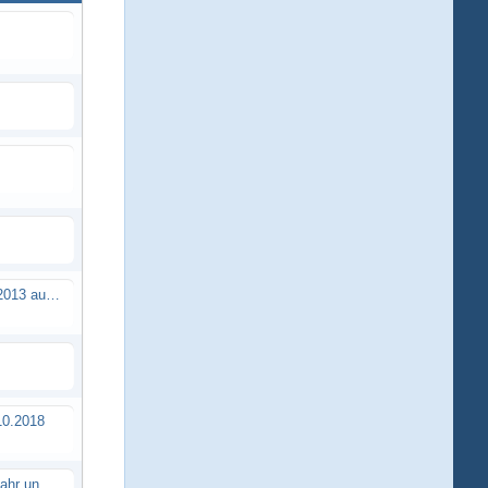
Brushless Buggy Cup am 10.04.2013 auf der Intermodellbau in Dortmund
0.2018
Erstes TTSC Rennen im neuen Jahr und es bahnt sich wieder mal eine Rekordteilnehmerzahl an