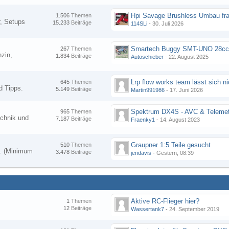
Hpi Savage Brushless Umbau fr
1.506
Themen
, Setups
15.233
Beiträge
114SLi
-
30. Juli 2026
267
Themen
zin,
1.834
Beiträge
Autoschieber
-
22. August 2025
645
Themen
d Tipps.
5.149
Beiträge
Martin991986
-
17. Juni 2026
Spektrum DX4S - AVC & Telemet
965
Themen
chnik und
7.187
Beiträge
Fraenky1
-
14. August 2023
Graupner 1:5 Teile gesucht
510
Themen
en. (Minimum
3.478
Beiträge
jendavis
-
Gestern, 08:39
Aktive RC-Flieger hier?
1
Themen
12
Beiträge
Wassertank7
-
24. September 2019