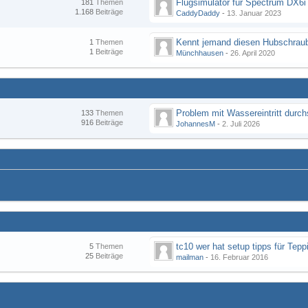
Flugsimulator für Spectrum DX6i
181
Themen
1.168
Beiträge
CaddyDaddy
-
13. Januar 2023
Kennt jemand diesen Hubschraub
1
Themen
1
Beiträge
Münchhausen
-
26. April 2020
133
Themen
916
Beiträge
JohannesM
-
2. Juli 2026
tc10 wer hat setup tipps für Tepp
5
Themen
25
Beiträge
mailman
-
16. Februar 2016