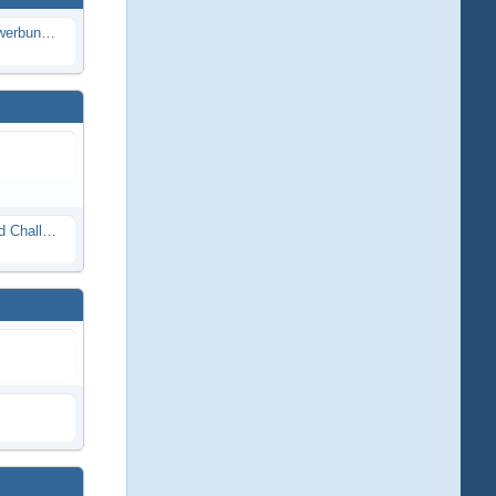
Die Modellbauer - Das Duell | Bewerbung für neue Staffel bei DMAX *Werbung*
Race Night in Lauba (LRP Offroad Challenge und freie Klassen) 25/26.08