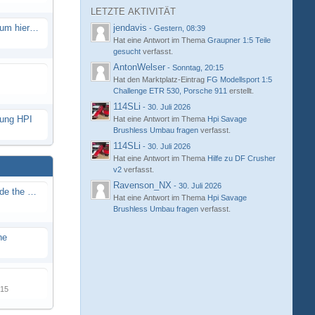
LETZTE AKTIVITÄT
Eure neue Strecke in diesem Forum hier posten
jendavis
-
Gestern, 08:39
Hat eine Antwort im Thema
Graupner 1:5 Teile
gesucht
verfasst.
AntonWelser
-
Sonntag, 20:15
Hat den Marktplatz-Eintrag
FG Modellsport 1:5
Challenge ETR 530, Porsche 911
erstellt.
114SLi
-
30. Juli 2026
hung HPI
Hat eine Antwort im Thema
Hpi Savage
Brushless Umbau fragen
verfasst.
114SLi
-
30. Juli 2026
Hat eine Antwort im Thema
Hilfe zu DF Crusher
v2
verfasst.
Ravenson_NX
-
30. Juli 2026
Renn / Erlebnis Bericht auf "Beside the Race"
Hat eine Antwort im Thema
Hpi Savage
Brushless Umbau fragen
verfasst.
ne
015