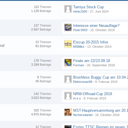
Tamiya Stock Cup
115
Themen
1.128
Beiträge
minis1000
-
27. Juni 2024
Interesse einer Neuauflage?
137
Themen
2.567
Beiträge
Peter3003
-
15. Oktober 2019
Eiscup 20-2015 Infos
23
Themen
und
81
Beiträge
MSMike
-
13. Oktober 2014
Finale am 22/23.09.18
178
Themen
3.299
Beiträge
Forman
-
20. September 2018
8
Themen
45
Beiträge
Elektroman99
-
8. Februar 2019
NRW-Offroad-Cup 2019
142
Themen
3.022
Beiträge
m e s
-
8. Februar 2019
MST-Hauptversammlung am 20.1
325
Themen
4.875
Beiträge
fischersdaniel
-
16. Oktober 2018
12
Themen