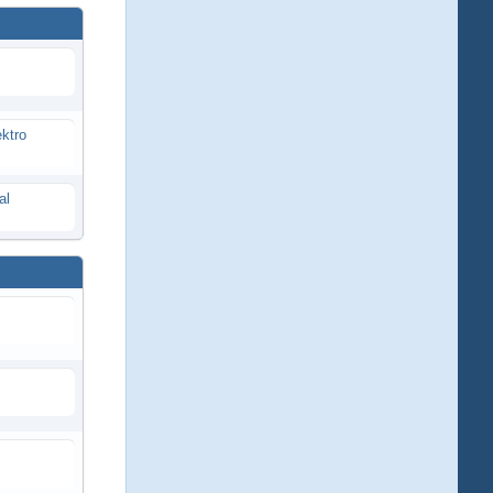
ektro
al