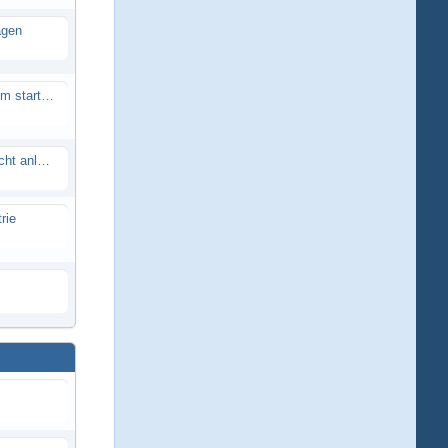
agen
Smartech Buggy SMT-UNO 28ccm startet nicht
Lrp flow works team lässt sich nicht anlernen
rie