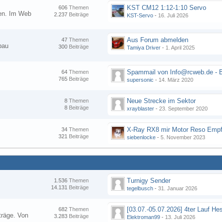
KST CM12 1:12-1:10 Servo
606
Themen
nen. Im Web
2.237
Beiträge
KST-Servo
-
16. Juli 2026
Aus Forum abmelden
47
Themen
bau
300
Beiträge
Tamiya Driver
-
1. April 2025
64
Themen
765
Beiträge
supersonic
-
14. März 2020
Neue Strecke im Sektor
8
Themen
8
Beiträge
xrayblaster
-
23. September 2020
34
Themen
321
Beiträge
siebenlocke
-
5. November 2023
Turnigy Sender
1.536
Themen
14.131
Beiträge
tegelbusch
-
31. Januar 2026
682
Themen
träge. Von
3.283
Beiträge
Elektroman99
-
13. Juli 2026