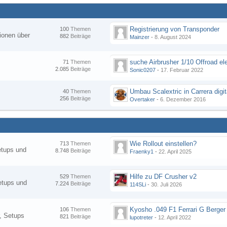
Registrierung von Transponder
100
Themen
ionen über
882
Beiträge
Mainzer
-
8. August 2024
suche Airbrusher 1/10 Offroad el
71
Themen
2.085
Beiträge
Sonic0207
-
17. Februar 2022
Umbau Scalextric in Carrera digit
40
Themen
256
Beiträge
Overtaker
-
6. Dezember 2016
Wie Rollout einstellen?
713
Themen
etups und
8.748
Beiträge
Fraenky1
-
22. April 2025
Hilfe zu DF Crusher v2
529
Themen
etups und
7.224
Beiträge
114SLi
-
30. Juli 2026
Kyosho .049 F1 Ferrari G Berger
106
Themen
, Setups
821
Beiträge
lupotreter
-
12. April 2022