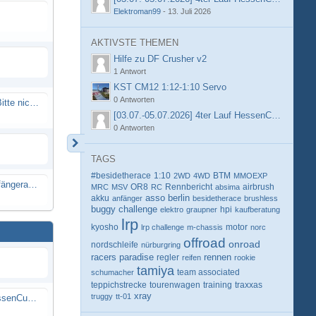
Elektroman99
-
13. Juli 2026
AKTIVSTE THEMEN
Hilfe zu DF Crusher v2
1 Antwort
KST CM12 1:12-1:10 Servo
0 Antworten
Spammail von Info@rcweb.de - Bitte nicht auf den Link klicken
[03.07.-05.07.2026] 4ter Lauf HessenCup OR8 /
0 Antworten
TAGS
#besidetherace
1:10
BTM
2WD
4WD
MMOEXP
X-Ray RX8 mir Motor Reso Empfängerakku
OR8
Rennbericht
MRC
MSV
RC
absima
airbrush
berlin
akku
asso
anfänger
besidetherace
brushless
buggy
challenge
hpi
elektro
graupner
kaufberatung
lrp
kyosho
motor
lrp challenge
m-chassis
norc
offroad
onroad
nordschleife
nürburgring
racers paradise
rennen
regler
reifen
rookie
tamiya
schumacher
team associated
teppichstrecke
tourenwagen
training
traxxas
xray
truggy
tt-01
[03.07.-05.07.2026] 4ter Lauf HessenCup OR8 / OR8E 2026 beim MSV Linsengericht e.V.