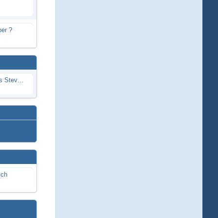
er ?
Problem mit Wassereintritt durchs Stevenrohr beim Rennboot
ich