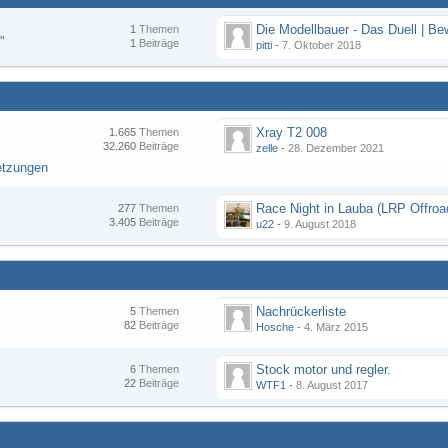
1
Themen
"
1
Beiträge
pitti
-
7. Oktober 2018
Xray T2 008
1.665
Themen
32.260
Beiträge
zelle
-
28. Dezember 2021
etzungen
277
Themen
3.405
Beiträge
u22
-
9. August 2018
Nachrückerliste
5
Themen
82
Beiträge
Hosche
-
4. März 2015
Stock motor und regler.
6
Themen
22
Beiträge
WTF1
-
8. August 2017