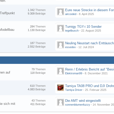
nen.
1.342
Themen
Treffpunkt
9.309
Beiträge
aircooled
-
8. April 2025
Turnigy TGY-i 10 Sender
284
Themen
Modellbau
1.130
Beiträge
tegelbusch
-
22. August 2025
Neuling Neustart nach Enttäusc
187
Themen
2.552
Beiträge
essedex
-
12. Juli 2024
79
Themen
hen auf
118
Beiträge
Elektroman99
-
8. Dezember 2021
Tamiya TA08 PRO und DJI Droh
610
Themen
4.083
Beiträge
Tamiya Driver
-
25. Februar 2025
Die AMT wird eingestellt
43
Themen
ie sich mit
411
Beiträge
sonnenblumenfuzzy
-
14. November 2