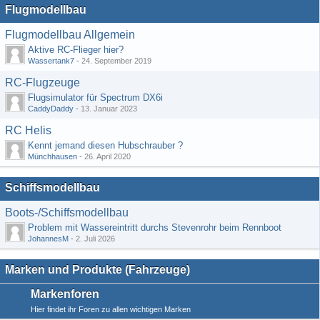
Flugmodellbau
Flugmodellbau Allgemein
Aktive RC-Flieger hier?
Wassertank7
-
24. September 2019
RC-Flugzeuge
Flugsimulator für Spectrum DX6i
CaddyDaddy
-
13. Januar 2023
RC Helis
Kennt jemand diesen Hubschrauber ?
Münchhausen
-
26. April 2020
Schiffsmodellbau
Boots-/Schiffsmodellbau
Problem mit Wassereintritt durchs Stevenrohr beim Rennboot
JohannesM
-
2. Juli 2026
Marken und Produkte (Fahrzeuge)
Markenforen
Hier findet ihr Foren zu allen wichtigen Marken