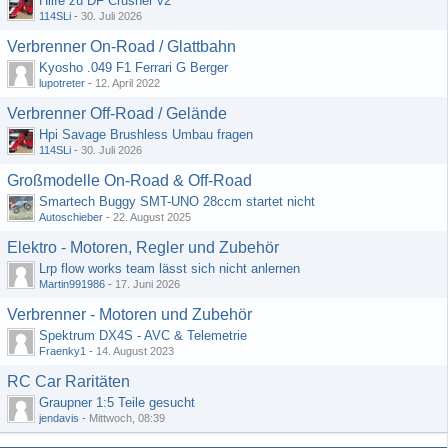
Hilfe zu DF Crusher v2
114SLi
-
30. Juli 2026
Verbrenner On-Road / Glattbahn
Kyosho .049 F1 Ferrari G Berger
lupotreter
-
12. April 2022
Verbrenner Off-Road / Gelände
Hpi Savage Brushless Umbau fragen
114SLi
-
30. Juli 2026
Großmodelle On-Road & Off-Road
Smartech Buggy SMT-UNO 28ccm startet nicht
Autoschieber
-
22. August 2025
Elektro - Motoren, Regler und Zubehör
Lrp flow works team lässt sich nicht anlernen
Martin991986
-
17. Juni 2026
Verbrenner - Motoren und Zubehör
Spektrum DX4S - AVC & Telemetrie
Fraenky1
-
14. August 2023
RC Car Raritäten
Graupner 1:5 Teile gesucht
jendavis
-
Mittwoch, 08:39