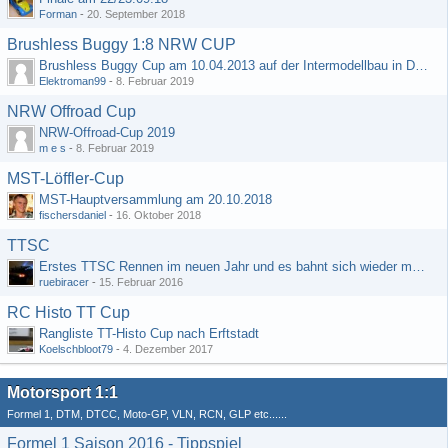
Forman
-
20. September 2018
Brushless Buggy 1:8 NRW CUP
Brushless Buggy Cup am 10.04.2013 auf der Intermodellbau in Dortmund
Elektroman99
-
8. Februar 2019
NRW Offroad Cup
NRW-Offroad-Cup 2019
m e s
-
8. Februar 2019
MST-Löffler-Cup
MST-Hauptversammlung am 20.10.2018
fischersdaniel
-
16. Oktober 2018
TTSC
Erstes TTSC Rennen im neuen Jahr und es bahnt sich wieder mal eine Rekordteilnehmerzahl an
ruebiracer
-
15. Februar 2016
RC Histo TT Cup
Rangliste TT-Histo Cup nach Erftstadt
Koelschbloot79
-
4. Dezember 2017
Motorsport 1:1
Formel 1, DTM, DTCC, Moto-GP, VLN, RCN, GLP etc......
Formel 1 Saison 2016 - Tippspiel