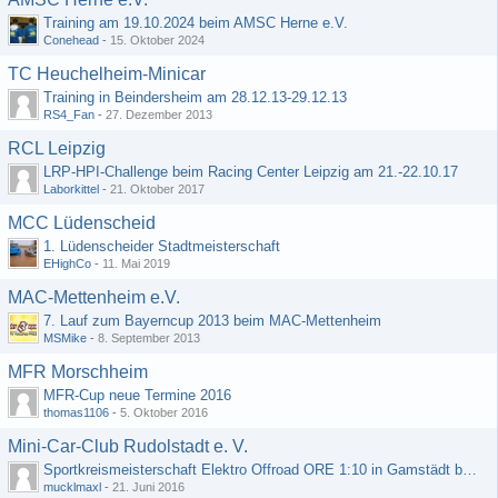
Training am 19.10.2024 beim AMSC Herne e.V.
Conehead
-
15. Oktober 2024
TC Heuchelheim-Minicar
Training in Beindersheim am 28.12.13-29.12.13
RS4_Fan
-
27. Dezember 2013
RCL Leipzig
LRP-HPI-Challenge beim Racing Center Leipzig am 21.-22.10.17
Laborkittel
-
21. Oktober 2017
MCC Lüdenscheid
1. Lüdenscheider Stadtmeisterschaft
EHighCo
-
11. Mai 2019
MAC-Mettenheim e.V.
7. Lauf zum Bayerncup 2013 beim MAC-Mettenheim
MSMike
-
8. September 2013
MFR Morschheim
MFR-Cup neue Termine 2016
thomas1106
-
5. Oktober 2016
Mini-Car-Club Rudolstadt e. V.
Sportkreismeisterschaft Elektro Offroad ORE 1:10 in Gamstädt bei Erfurt, Outdoor mit Indoor Ausweichmöglichkeit!!!
mucklmaxl
-
21. Juni 2016