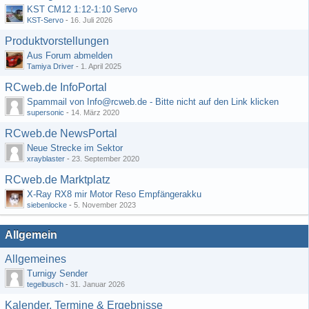
KST CM12 1:12-1:10 Servo
KST-Servo
-
16. Juli 2026
Produktvorstellungen
Aus Forum abmelden
Tamiya Driver
-
1. April 2025
RCweb.de InfoPortal
Spammail von Info@rcweb.de - Bitte nicht auf den Link klicken
supersonic
-
14. März 2020
RCweb.de NewsPortal
Neue Strecke im Sektor
xrayblaster
-
23. September 2020
RCweb.de Marktplatz
X-Ray RX8 mir Motor Reso Empfängerakku
siebenlocke
-
5. November 2023
Allgemein
Allgemeines
Turnigy Sender
tegelbusch
-
31. Januar 2026
Kalender, Termine & Ergebnisse