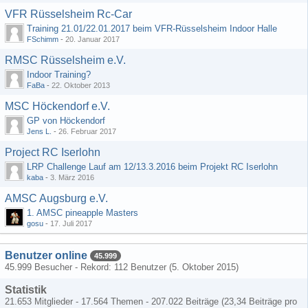
VFR Rüsselsheim Rc-Car
Training 21.01/22.01.2017 beim VFR-Rüsselsheim Indoor Halle
FSchimm
-
20. Januar 2017
RMSC Rüsselsheim e.V.
Indoor Training?
FaBa
-
22. Oktober 2013
MSC Höckendorf e.V.
GP von Höckendorf
Jens L.
-
26. Februar 2017
Project RC Iserlohn
LRP Challenge Lauf am 12/13.3.2016 beim Projekt RC Iserlohn
kaba
-
3. März 2016
AMSC Augsburg e.V.
1. AMSC pineapple Masters
gosu
-
17. Juli 2017
Benutzer online
45.999
45.999 Besucher - Rekord: 112 Benutzer (
5. Oktober 2015
)
Statistik
21.653 Mitglieder - 17.564 Themen - 207.022 Beiträge (23,34 Beiträge pro