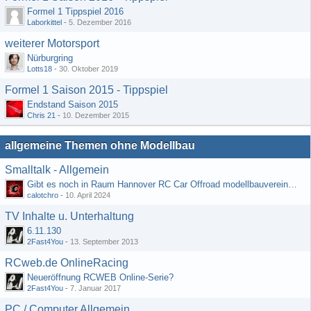
Formel 1 Tippspiel 2016
Laborkittel
-
5. Dezember 2016
weiterer Motorsport
Nürburgring
Lotts18
-
30. Oktober 2019
Formel 1 Saison 2015 - Tippspiel
Endstand Saison 2015
Chris 21
-
10. Dezember 2015
allgemeine Themen ohne Modellbau
Smalltalk - Allgemein
Gibt es noch in Raum Hannover RC Car Offroad modellbauvereine, habe selbst schon gegoogelt aber erfolglos
calotchro
-
10. April 2024
TV Inhalte u. Unterhaltung
6.11.130
2Fast4You
-
13. September 2013
RCweb.de OnlineRacing
Neueröffnung RCWEB Online-Serie?
2Fast4You
-
7. Januar 2017
PC / Computer Allgemein