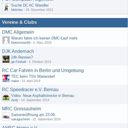
Suche DC AC Wandler
Melchior
-
29. Dezember 2021
Vereine & Clubs
DMC Allgemein
Warum fahre ich keinen DMC-Lauf mehr.
Elektroman99
-
6. März 2019
DJK Andernach
24h Rennen?
gb-Fireball
-
3. Oktober 2013
RC Car Fahren in Berlin und Umgebung
TEC beim TSV Mariendorf
mabe
-
21. April 2019
RC Speedracer e.V. Bernau
Video: Neue Asphaltstrecke in Bernau
Andy
-
14. September 2014
MRC Grossauheim
Saisoneröffnung am 23.09.
sakaguchinet
-
22. September 2016
AMSC Herne e.V.