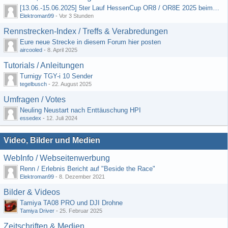
[13.06.-15.06.2025] 5ter Lauf HessenCup OR8 / OR8E 2025 beim MSC Ober-Mörlen e.V.
Elektroman99
-
Vor 3 Stunden
Rennstrecken-Index / Treffs & Verabredungen
Eure neue Strecke in diesem Forum hier posten
aircooled
-
8. April 2025
Tutorials / Anleitungen
Turnigy TGY-i 10 Sender
tegelbusch
-
22. August 2025
Umfragen / Votes
Neuling Neustart nach Enttäuschung HPI
essedex
-
12. Juli 2024
Video, Bilder und Medien
WebInfo / Webseitenwerbung
Renn / Erlebnis Bericht auf "Beside the Race"
Elektroman99
-
8. Dezember 2021
Bilder & Videos
Tamiya TA08 PRO und DJI Drohne
Tamiya Driver
-
25. Februar 2025
Zeitschriften & Medien