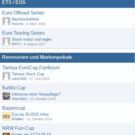
ETS / EOS
Euro Offroad Series
Nachrückerliste
Hosche
-
4. März 2015
Euro Touring Series
Stock motor und regler.
WTF1
-
8. August 2017
Rennserien und Markenpokale
Tamiya EuroCup Fanforum
Tamiya Stock Cup
minis1000
-
27. Juni 2024
BaWü Cup
Interesse einer Neuauflage?
Peter3003
-
15. Oktober 2019
Bayerncup
Eiscup 20-2015 Infos
MSMike
-
13. Oktober 2014
NRW Fun-Cup
Finale am 22/23.09.18