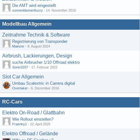
Die AMT wird eingestellt
sonnenblumenfuzzy
-
14. November 2015
Modellbau Allgemein
Zeitnahme Technik & Software
Registrierung von Transponder
Mainzer
-
8. August 2024
Airbrush, Lackierungen, Design
suche Airbrusher 1/10 Offroad elektro
Sonic0207
-
17. Februar 2022
Slot Car Allgemein
Umbau Scalextric in Carrera digital
Overtaker
-
6. Dezember 2016
RC-Cars
Elektro On-Road / Glattbahn
Wie Rollout einstellen?
Fraenky1
-
22. April 2025
Elektro Offroad / Gelände