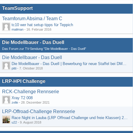
TeamSupport
Teamforum Absima / Team C
tc10 wer hat setup tipps für Teppich
mailman
-
16. Februar 2016
Die Modellbauer - Das Duell
Das Forum zur TV-Sendung "Die Modellbauer - Das Duell"
Die Modellbauer - Das Duell
Die Modellbauer - Das Duell | Bewerbung für neue Staffel bei DMAX *Werbung*
pitti
-
7. Oktober 2018
LRP-HPI Challenge
RCK-Challenge Rennserie
Xray T2 008
zelle
-
28. Dezember 2021
LRP-Offroad-Challenge Rennserie
Race Night in Lauba (LRP Offroad Challenge und freie Klassen) 25/26.08
u22
-
9. August 2018