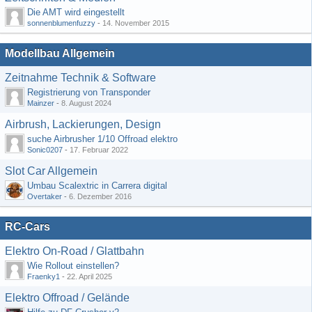
Die AMT wird eingestellt
sonnenblumenfuzzy
-
14. November 2015
Modellbau Allgemein
Zeitnahme Technik & Software
Registrierung von Transponder
Mainzer
-
8. August 2024
Airbrush, Lackierungen, Design
suche Airbrusher 1/10 Offroad elektro
Sonic0207
-
17. Februar 2022
Slot Car Allgemein
Umbau Scalextric in Carrera digital
Overtaker
-
6. Dezember 2016
RC-Cars
Elektro On-Road / Glattbahn
Wie Rollout einstellen?
Fraenky1
-
22. April 2025
Elektro Offroad / Gelände