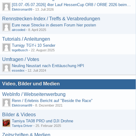
[03.07.-05.07.2026] 4ter Lauf HessenCup OR8 / OR8E 2026 beim MSV Linsengericht e.V.
Elektroman99
-
13. Juli 2026
Rennstrecken-Index / Treffs & Verabredungen
Eure neue Strecke in diesem Forum hier posten
aircooled
-
8. April 2025
Tutorials / Anleitungen
Turnigy TGY-i 10 Sender
tegelbusch
-
22. August 2025
Umfragen / Votes
Neuling Neustart nach Enttäuschung HPI
essedex
-
12. Juli 2024
Video, Bilder und Medien
WebInfo / Webseitenwerbung
Renn / Erlebnis Bericht auf "Beside the Race"
Elektroman99
-
8. Dezember 2021
Bilder & Videos
Tamiya TA08 PRO und DJI Drohne
Tamiya Driver
-
25. Februar 2025
Zeitschriften & Medien