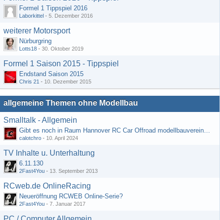
Formel 1 Tippspiel 2016
Laborkittel
-
5. Dezember 2016
weiterer Motorsport
Nürburgring
Lotts18
-
30. Oktober 2019
Formel 1 Saison 2015 - Tippspiel
Endstand Saison 2015
Chris 21
-
10. Dezember 2015
allgemeine Themen ohne Modellbau
Smalltalk - Allgemein
Gibt es noch in Raum Hannover RC Car Offroad modellbauvereine, habe selbst schon gegoogelt aber erfolglos
calotchro
-
10. April 2024
TV Inhalte u. Unterhaltung
6.11.130
2Fast4You
-
13. September 2013
RCweb.de OnlineRacing
Neueröffnung RCWEB Online-Serie?
2Fast4You
-
7. Januar 2017
PC / Computer Allgemein