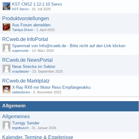
KST CM12 1:12-1:10 Servo
KST-Servo
-
16. Juli 2026
Produktvorstellungen
Aus Forum abmelden
Tamiya Driver
-
1. April 2025
RCweb.de InfoPortal
Spammail von Info@rcweb.de - Bitte nicht auf den Link klicken
supersonic
-
14. März 2020
RCweb.de NewsPortal
Neue Strecke im Sektor
xrayblaster
-
23. September 2020
RCweb.de Marktplatz
X-Ray RX8 mir Motor Reso Empfängerakku
siebenlocke
-
5. November 2023
Allgemein
Allgemeines
Turnigy Sender
tegelbusch
-
31. Januar 2026
Kalender, Termine & Ergebnisse