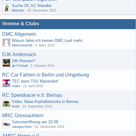
Suche DC AC Wandler
Melchior
-
29. Dezember 2021
Vereine & Clubs
DMC Allgemein
Warum fahre ich keinen DMC-Lauf mehr.
Elektroman99
-
6. März 2019
DJK Andernach
24h Rennen?
gb-Fireball
-
3. Oktober 2013
RC Car Fahren in Berlin und Umgebung
TEC beim TSV Mariendorf
mabe
-
21. April 2019
RC Speedracer e.V. Bernau
Video: Neue Asphaltstrecke in Bernau
Andy
-
14. September 2014
MRC Grossauheim
Saisoneröffnung am 23.09.
sakaguchinet
-
22. September 2016
AMSC Herne e.V.