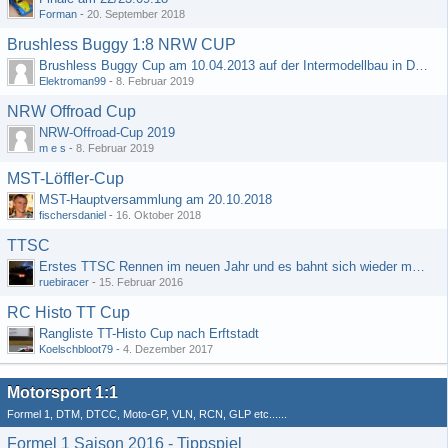
Forman
-
20. September 2018
Brushless Buggy 1:8 NRW CUP
Brushless Buggy Cup am 10.04.2013 auf der Intermodellbau in Dortmund
Elektroman99
-
8. Februar 2019
NRW Offroad Cup
NRW-Offroad-Cup 2019
m e s
-
8. Februar 2019
MST-Löffler-Cup
MST-Hauptversammlung am 20.10.2018
fischersdaniel
-
16. Oktober 2018
TTSC
Erstes TTSC Rennen im neuen Jahr und es bahnt sich wieder mal eine Rekordteilnehmerzahl an
ruebiracer
-
15. Februar 2016
RC Histo TT Cup
Rangliste TT-Histo Cup nach Erftstadt
Koelschbloot79
-
4. Dezember 2017
Motorsport 1:1
Formel 1, DTM, DTCC, Moto-GP, VLN, RCN, GLP etc......
Formel 1 Saison 2016 - Tippspiel