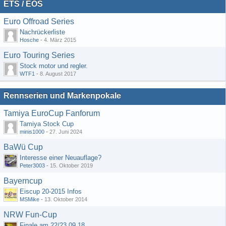
ETS / EOS
Euro Offroad Series
Nachrückerliste
Hosche
-
4. März 2015
Euro Touring Series
Stock motor und regler.
WTF1
-
8. August 2017
Rennserien und Markenpokale
Tamiya EuroCup Fanforum
Tamiya Stock Cup
minis1000
-
27. Juni 2024
BaWü Cup
Interesse einer Neuauflage?
Peter3003
-
15. Oktober 2019
Bayerncup
Eiscup 20-2015 Infos
MSMike
-
13. Oktober 2014
NRW Fun-Cup
Finale am 22/23.09.18