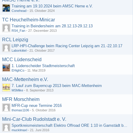
Training am 19.10.2024 beim AMSC Herne e.V.
Conehead
-
15. Oktober 2024
TC Heuchelheim-Minicar
Training in Beindersheim am 28.12.13-29.12.13
RS4_Fan
-
27. Dezember 2013
RCL Leipzig
LRP-HPI-Challenge beim Racing Center Leipzig am 21.-22.10.17
Laborkittel
-
21. Oktober 2017
MCC Lüdenscheid
1. Lüdenscheider Stadtmeisterschaft
EHighCo
-
11. Mai 2019
MAC-Mettenheim e.V.
7. Lauf zum Bayerncup 2013 beim MAC-Mettenheim
MSMike
-
8. September 2013
MFR Morschheim
MFR-Cup neue Termine 2016
thomas1106
-
5. Oktober 2016
Mini-Car-Club Rudolstadt e. V.
Sportkreismeisterschaft Elektro Offroad ORE 1:10 in Gamstädt bei Erfurt, Outdoor mit Indoor Ausweichmöglichkeit!!!
mucklmaxl
-
21. Juni 2016