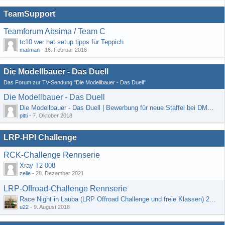
TeamSupport
Teamforum Absima / Team C
tc10 wer hat setup tipps für Teppich
mailman
-
16. Februar 2016
Die Modellbauer - Das Duell
Das Forum zur TV-Sendung "Die Modellbauer - Das Duell"
Die Modellbauer - Das Duell
Die Modellbauer - Das Duell | Bewerbung für neue Staffel bei DMAX *Werbung*
pitti
-
7. Oktober 2018
LRP-HPI Challenge
RCK-Challenge Rennserie
Xray T2 008
zelle
-
28. Dezember 2021
LRP-Offroad-Challenge Rennserie
Race Night in Lauba (LRP Offroad Challenge und freie Klassen) 25/26.08
u22
-
9. August 2018