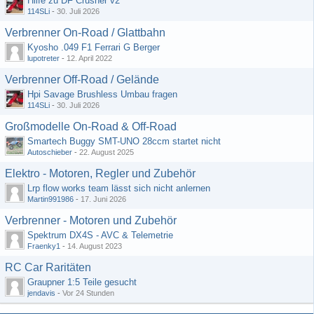
Hilfe zu DF Crusher v2
114SLi
-
30. Juli 2026
Verbrenner On-Road / Glattbahn
Kyosho .049 F1 Ferrari G Berger
lupotreter
-
12. April 2022
Verbrenner Off-Road / Gelände
Hpi Savage Brushless Umbau fragen
114SLi
-
30. Juli 2026
Großmodelle On-Road & Off-Road
Smartech Buggy SMT-UNO 28ccm startet nicht
Autoschieber
-
22. August 2025
Elektro - Motoren, Regler und Zubehör
Lrp flow works team lässt sich nicht anlernen
Martin991986
-
17. Juni 2026
Verbrenner - Motoren und Zubehör
Spektrum DX4S - AVC & Telemetrie
Fraenky1
-
14. August 2023
RC Car Raritäten
Graupner 1:5 Teile gesucht
jendavis
-
Vor 24 Stunden