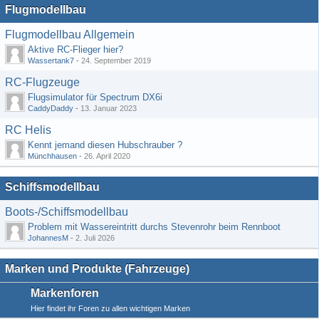
Flugmodellbau
Flugmodellbau Allgemein
Aktive RC-Flieger hier?
Wassertank7
-
24. September 2019
RC-Flugzeuge
Flugsimulator für Spectrum DX6i
CaddyDaddy
-
13. Januar 2023
RC Helis
Kennt jemand diesen Hubschrauber ?
Münchhausen
-
26. April 2020
Schiffsmodellbau
Boots-/Schiffsmodellbau
Problem mit Wassereintritt durchs Stevenrohr beim Rennboot
JohannesM
-
2. Juli 2026
Marken und Produkte (Fahrzeuge)
Markenforen
Hier findet ihr Foren zu allen wichtigen Marken