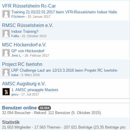
VFR Rüsselsheim Rc-Car
Training 21.01/22.01.2017 beim VFR-Rüsselsheim Indoor Halle
FSchimm
-
20. Januar 2017
RMSC Rüsselsheim e.V.
Indoor Training?
FaBa
-
22. Oktober 2013
MSC Höckendorf e.V.
GP von Höckendorf
Jens L.
-
26. Februar 2017
Project RC Iserlohn
LRP Challenge Lauf am 12/13.3.2016 beim Projekt RC Iserlohn
kaba
-
3. März 2016
AMSC Augsburg e.V.
1. AMSC pineapple Masters
gosu
-
17. Juli 2017
Benutzer online
32.054
32.054 Besucher - Rekord: 112 Benutzer (
5. Oktober 2015
)
Statistik
21.653 Mitglieder - 17.563 Themen - 207.021 Beiträge (23,35 Beiträge pro