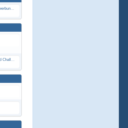
Die Modellbauer - Das Duell | Bewerbung für neue Staffel bei DMAX *Werbung*
Race Night in Lauba (LRP Offroad Challenge und freie Klassen) 25/26.08