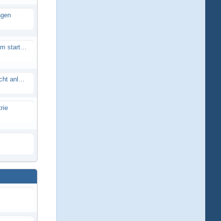
agen
Smartech Buggy SMT-UNO 28ccm startet nicht
Lrp flow works team lässt sich nicht anlernen
rie