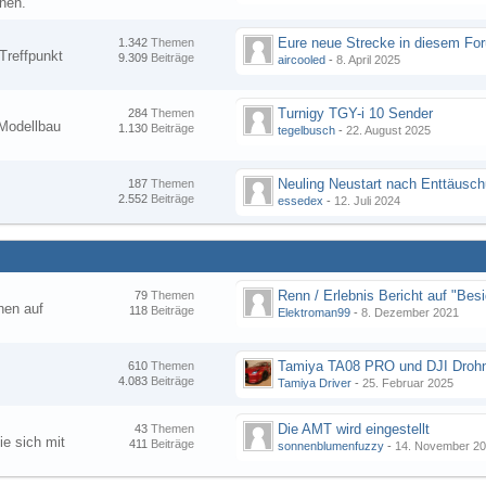
nen.
1.342
Themen
Treffpunkt
9.309
Beiträge
aircooled
-
8. April 2025
Turnigy TGY-i 10 Sender
284
Themen
Modellbau
1.130
Beiträge
tegelbusch
-
22. August 2025
Neuling Neustart nach Enttäusc
187
Themen
2.552
Beiträge
essedex
-
12. Juli 2024
79
Themen
hen auf
118
Beiträge
Elektroman99
-
8. Dezember 2021
Tamiya TA08 PRO und DJI Droh
610
Themen
4.083
Beiträge
Tamiya Driver
-
25. Februar 2025
Die AMT wird eingestellt
43
Themen
ie sich mit
411
Beiträge
sonnenblumenfuzzy
-
14. November 2