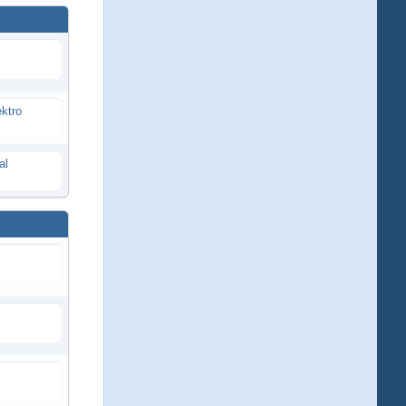
ektro
al