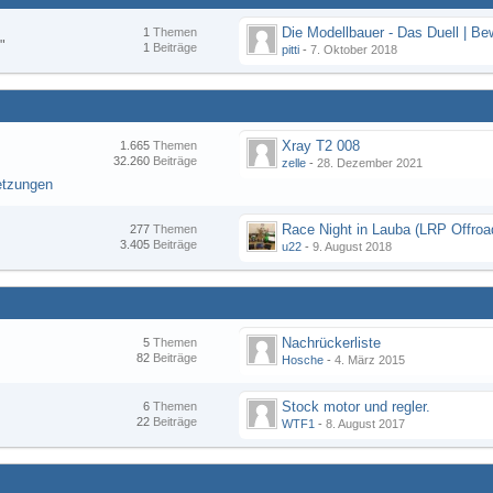
1
Themen
"
1
Beiträge
pitti
-
7. Oktober 2018
Xray T2 008
1.665
Themen
32.260
Beiträge
zelle
-
28. Dezember 2021
etzungen
277
Themen
3.405
Beiträge
u22
-
9. August 2018
Nachrückerliste
5
Themen
82
Beiträge
Hosche
-
4. März 2015
Stock motor und regler.
6
Themen
22
Beiträge
WTF1
-
8. August 2017