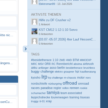
Elektroman99
-
13. Juli 2026
AKTIVSTE THEMEN
Hilfe zu DF Crusher v2
1 Antwort
KST CM12 1:12-1:10 Servo
0 Antworten
Spammail von Info@rcweb.de - Bitte nicht auf den Link klicken
[03.07.-05.07.2026] 4ter Lauf HessenCup OR8 /
0 Antworten
TAGS
#besidetherace
1:10
BTM
2WD
4WD
MMOEXP
X-Ray RX8 mir Motor Reso Empfängerakku
OR8
Rennbericht
MRC
MSV
RC
absima
airbrush
berlin
akku
asso
anfänger
besidetherace
brushless
buggy
challenge
hpi
elektro
graupner
kaufberatung
lrp
kyosho
motor
lrp challenge
m-chassis
norc
offroad
onroad
nordschleife
nürburgring
racers paradise
rennen
regler
reifen
rookie
tamiya
schumacher
team associated
teppichstrecke
tourenwagen
training
traxxas
xray
truggy
tt-01
[03.07.-05.07.2026] 4ter Lauf HessenCup OR8 / OR8E 2026 beim MSV Linsengericht e.V.