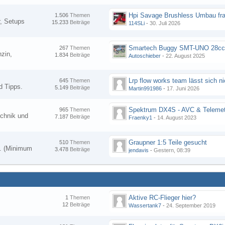
Hpi Savage Brushless Umbau fr
1.506
Themen
, Setups
15.233
Beiträge
114SLi
-
30. Juli 2026
267
Themen
zin,
1.834
Beiträge
Autoschieber
-
22. August 2025
645
Themen
d Tipps.
5.149
Beiträge
Martin991986
-
17. Juni 2026
Spektrum DX4S - AVC & Telemet
965
Themen
chnik und
7.187
Beiträge
Fraenky1
-
14. August 2023
Graupner 1:5 Teile gesucht
510
Themen
en. (Minimum
3.478
Beiträge
jendavis
-
Gestern, 08:39
Aktive RC-Flieger hier?
1
Themen
12
Beiträge
Wassertank7
-
24. September 2019