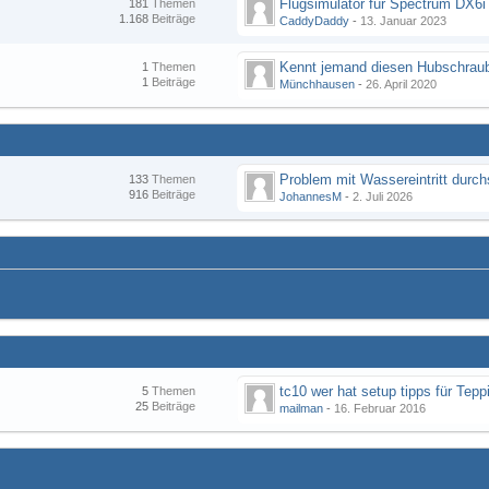
Flugsimulator für Spectrum DX6i
181
Themen
1.168
Beiträge
CaddyDaddy
-
13. Januar 2023
Kennt jemand diesen Hubschraub
1
Themen
1
Beiträge
Münchhausen
-
26. April 2020
133
Themen
916
Beiträge
JohannesM
-
2. Juli 2026
tc10 wer hat setup tipps für Tepp
5
Themen
25
Beiträge
mailman
-
16. Februar 2016