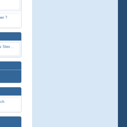
er ?
Problem mit Wassereintritt durchs Stevenrohr beim Rennboot
ich