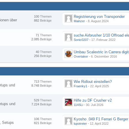
Registrierung von Transponder
100
Themen
ionen über
882
Beiträge
Mainzer
-
8. August 2024
suche Airbrusher 1/10 Offroad el
71
Themen
2.085
Beiträge
Sonic0207
-
17. Februar 2022
Umbau Scalextric in Carrera digit
40
Themen
256
Beiträge
Overtaker
-
6. Dezember 2016
Wie Rollout einstellen?
713
Themen
etups und
8.748
Beiträge
Fraenky1
-
22. April 2025
Hilfe zu DF Crusher v2
529
Themen
etups und
7.224
Beiträge
114SLi
-
30. Juli 2026
Kyosho .049 F1 Ferrari G Berger
106
Themen
, Setups
821
Beiträge
lupotreter
-
12. April 2022