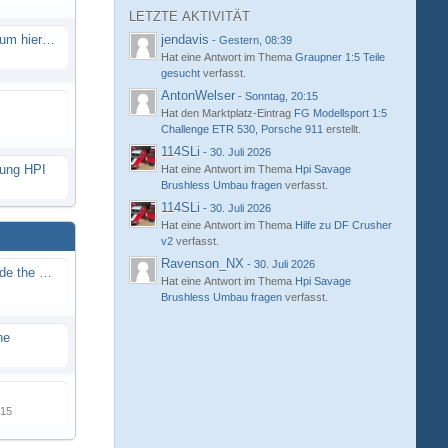
LETZTE AKTIVITÄT
Eure neue Strecke in diesem Forum hier posten
jendavis
-
Gestern, 08:39
Hat eine Antwort im Thema
Graupner 1:5 Teile
gesucht
verfasst.
AntonWelser
-
Sonntag, 20:15
Hat den Marktplatz-Eintrag
FG Modellsport 1:5
Challenge ETR 530, Porsche 911
erstellt.
114SLi
-
30. Juli 2026
hung HPI
Hat eine Antwort im Thema
Hpi Savage
Brushless Umbau fragen
verfasst.
114SLi
-
30. Juli 2026
Hat eine Antwort im Thema
Hilfe zu DF Crusher
v2
verfasst.
Ravenson_NX
-
30. Juli 2026
Renn / Erlebnis Bericht auf "Beside the Race"
Hat eine Antwort im Thema
Hpi Savage
Brushless Umbau fragen
verfasst.
ne
015