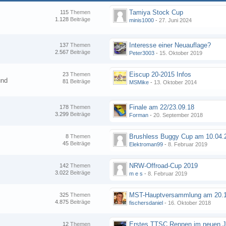
Tamiya Stock Cup
115
Themen
1.128
Beiträge
minis1000
-
27. Juni 2024
Interesse einer Neuauflage?
137
Themen
2.567
Beiträge
Peter3003
-
15. Oktober 2019
Eiscup 20-2015 Infos
23
Themen
und
81
Beiträge
MSMike
-
13. Oktober 2014
Finale am 22/23.09.18
178
Themen
3.299
Beiträge
Forman
-
20. September 2018
8
Themen
45
Beiträge
Elektroman99
-
8. Februar 2019
NRW-Offroad-Cup 2019
142
Themen
3.022
Beiträge
m e s
-
8. Februar 2019
MST-Hauptversammlung am 20.1
325
Themen
4.875
Beiträge
fischersdaniel
-
16. Oktober 2018
12
Themen