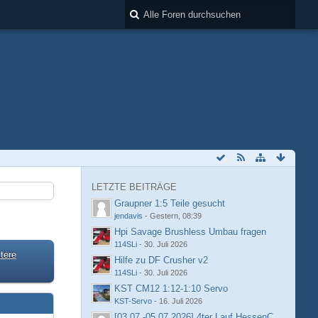
LETZTE BEITRÄGE
Graupner 1:5 Teile gesucht
jendavis
-
Gestern, 08:39
Hpi Savage Brushless Umbau fragen
114SLi
-
30. Juli 2026
tere
Hilfe zu DF Crusher v2
114SLi
-
30. Juli 2026
KST CM12 1:12-1:10 Servo
KST-Servo
-
16. Juli 2026
[03.07.-05.07.2026] 4ter Lauf HessenCup OR8 /