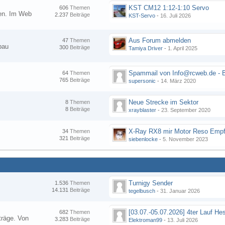
KST CM12 1:12-1:10 Servo
606
Themen
nen. Im Web
2.237
Beiträge
KST-Servo
-
16. Juli 2026
Aus Forum abmelden
47
Themen
bau
300
Beiträge
Tamiya Driver
-
1. April 2025
64
Themen
765
Beiträge
supersonic
-
14. März 2020
Neue Strecke im Sektor
8
Themen
8
Beiträge
xrayblaster
-
23. September 2020
34
Themen
321
Beiträge
siebenlocke
-
5. November 2023
Turnigy Sender
1.536
Themen
14.131
Beiträge
tegelbusch
-
31. Januar 2026
682
Themen
träge. Von
3.283
Beiträge
Elektroman99
-
13. Juli 2026