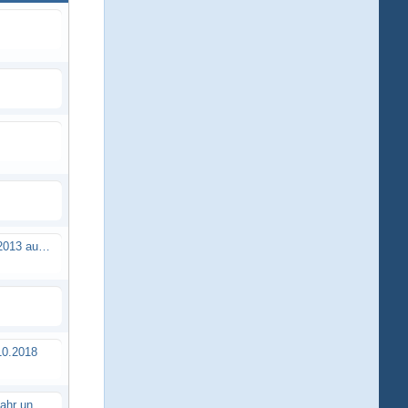
Brushless Buggy Cup am 10.04.2013 auf der Intermodellbau in Dortmund
0.2018
Erstes TTSC Rennen im neuen Jahr und es bahnt sich wieder mal eine Rekordteilnehmerzahl an