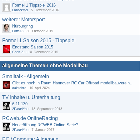
Formel 1 Tippspiel 2016
Laborkittel
-
5. Dezember 2016
weiterer Motorsport
Nürburgring
Lotts18
-
30. Oktober 2019
Formel 1 Saison 2015 - Tippspiel
Endstand Saison 2015
Chris 21
-
10. Dezember 2015
allgemeine Themen ohne Modellbau
Smalltalk - Allgemein
Gibt es noch in Raum Hannover RC Car Offroad modellbauvereine, habe selbst schon gegoogelt aber erfolglos
calotchro
-
10. April 2024
TV Inhalte u. Unterhaltung
6.11.130
2Fast4You
-
13. September 2013
RCweb.de OnlineRacing
Neueröffnung RCWEB Online-Serie?
2Fast4You
-
7. Januar 2017
PC / Computer Allgemein