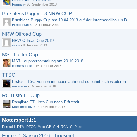
Forman
-
20. September 2018
Brushless Buggy 1:8 NRW CUP
Brushless Buggy Cup am 10.04.2013 auf der Intermodellbau in Dortmund
Elektroman99
-
8. Februar 2019
NRW Offroad Cup
NRW-Offroad-Cup 2019
m e s
-
8. Februar 2019
MST-Löffler-Cup
MST-Hauptversammlung am 20.10.2018
fischersdaniel
-
16. Oktober 2018
TTSC
Erstes TTSC Rennen im neuen Jahr und es bahnt sich wieder mal eine Rekordteilnehmerzahl an
ruebiracer
-
15. Februar 2016
RC Histo TT Cup
Rangliste TT-Histo Cup nach Erftstadt
Koelschbloot79
-
4. Dezember 2017
Motorsport 1:1
Formel 1, DTM, DTCC, Moto-GP, VLN, RCN, GLP etc......
Formel 1 Saison 2016 - Tippspiel