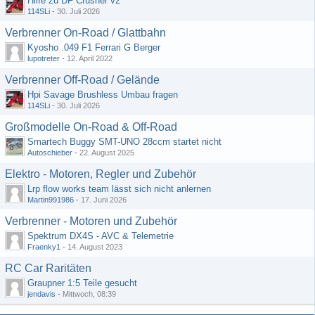
Hilfe zu DF Crusher v2
114SLi
-
30. Juli 2026
Verbrenner On-Road / Glattbahn
Kyosho .049 F1 Ferrari G Berger
lupotreter
-
12. April 2022
Verbrenner Off-Road / Gelände
Hpi Savage Brushless Umbau fragen
114SLi
-
30. Juli 2026
Großmodelle On-Road & Off-Road
Smartech Buggy SMT-UNO 28ccm startet nicht
Autoschieber
-
22. August 2025
Elektro - Motoren, Regler und Zubehör
Lrp flow works team lässt sich nicht anlernen
Martin991986
-
17. Juni 2026
Verbrenner - Motoren und Zubehör
Spektrum DX4S - AVC & Telemetrie
Fraenky1
-
14. August 2023
RC Car Raritäten
Graupner 1:5 Teile gesucht
jendavis
-
Mittwoch, 08:39