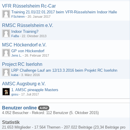
VFR Rüsselsheim Rc-Car
Training 21.01/22.01.2017 beim VFR-Rüsselsheim Indoor Halle
FSchimm
-
20. Januar 2017
RMSC Rüsselsheim e.V.
Indoor Training?
FaBa
-
22. Oktober 2013
MSC Höckendorf e.V.
GP von Höckendorf
Jens L.
-
26. Februar 2017
Project RC Iserlohn
LRP Challenge Lauf am 12/13.3.2016 beim Projekt RC Iserlohn
kaba
-
3. März 2016
AMSC Augsburg e.V.
1. AMSC pineapple Masters
gosu
-
17. Juli 2017
Benutzer online
4.052
4.052 Besucher - Rekord: 112 Benutzer (
5. Oktober 2015
)
Statistik
21.653 Mitglieder - 17.564 Themen - 207.022 Beiträge (23,34 Beiträge pro