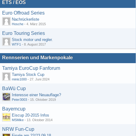
ETS / EOS
Euro Offroad Series
Nachrückerliste
Hosche
-
4. März 2015
Euro Touring Series
Stock motor und regler.
WTF1
-
8. August 2017
Rennserien und Markenpokale
Tamiya EuroCup Fanforum
Tamiya Stock Cup
minis1000
-
27. Juni 2024
BaWü Cup
Interesse einer Neuauflage?
Peter3003
-
15. Oktober 2019
Bayerncup
Eiscup 20-2015 Infos
MSMike
-
13. Oktober 2014
NRW Fun-Cup
Finale am 22/23.09.18