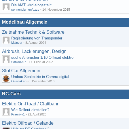
Die AMT wird eingestellt
sonnenblumenfuzzy
-
14. November 2015
Modellbau Allgemein
Zeitnahme Technik & Software
Registrierung von Transponder
Mainzer
-
8. August 2024
Airbrush, Lackierungen, Design
suche Airbrusher 1/10 Offroad elektro
Sonic0207
-
17. Februar 2022
Slot Car Allgemein
Umbau Scalextric in Carrera digital
Overtaker
-
6. Dezember 2016
RC-Cars
Elektro On-Road / Glattbahn
Wie Rollout einstellen?
Fraenky1
-
22. April 2025
Elektro Offroad / Gelände