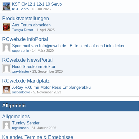
KST CM12 1:12-1:10 Servo
KST-Servo
-
16. Juli 2026
Produktvorstellungen
Aus Forum abmelden
Tamiya Driver
-
1. April 2025
RCweb.de InfoPortal
Spammail von Info@rcweb.de - Bitte nicht auf den Link klicken
supersonic
-
14. März 2020
RCweb.de NewsPortal
Neue Strecke im Sektor
xrayblaster
-
23. September 2020
RCweb.de Marktplatz
X-Ray RX8 mir Motor Reso Empfängerakku
siebenlocke
-
5. November 2023
Allgemein
Allgemeines
Turnigy Sender
tegelbusch
-
31. Januar 2026
Kalender, Termine & Ergebnisse