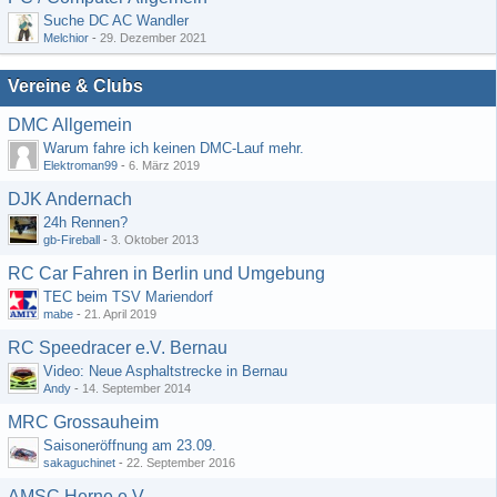
Suche DC AC Wandler
Melchior
-
29. Dezember 2021
Vereine & Clubs
DMC Allgemein
Warum fahre ich keinen DMC-Lauf mehr.
Elektroman99
-
6. März 2019
DJK Andernach
24h Rennen?
gb-Fireball
-
3. Oktober 2013
RC Car Fahren in Berlin und Umgebung
TEC beim TSV Mariendorf
mabe
-
21. April 2019
RC Speedracer e.V. Bernau
Video: Neue Asphaltstrecke in Bernau
Andy
-
14. September 2014
MRC Grossauheim
Saisoneröffnung am 23.09.
sakaguchinet
-
22. September 2016
AMSC Herne e.V.