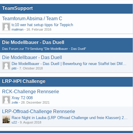
TeamSupport
Teamforum Absima / Team C
tc10 wer hat setup tipps für Teppich
mailman
-
16. Februar 2016
Die Modellbauer - Das Duell
Das Forum zur TV-Sendung "Die Modellbauer - Das Duell"
Die Modellbauer - Das Duell
Die Modellbauer - Das Duell | Bewerbung für neue Staffel bei DMAX *Werbung*
pitti
-
7. Oktober 2018
LRP-HPI Challenge
RCK-Challenge Rennserie
Xray T2 008
zelle
-
28. Dezember 2021
LRP-Offroad-Challenge Rennserie
Race Night in Lauba (LRP Offroad Challenge und freie Klassen) 25/26.08
u22
-
9. August 2018