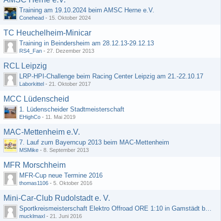
Training am 19.10.2024 beim AMSC Herne e.V.
Conehead
-
15. Oktober 2024
TC Heuchelheim-Minicar
Training in Beindersheim am 28.12.13-29.12.13
RS4_Fan
-
27. Dezember 2013
RCL Leipzig
LRP-HPI-Challenge beim Racing Center Leipzig am 21.-22.10.17
Laborkittel
-
21. Oktober 2017
MCC Lüdenscheid
1. Lüdenscheider Stadtmeisterschaft
EHighCo
-
11. Mai 2019
MAC-Mettenheim e.V.
7. Lauf zum Bayerncup 2013 beim MAC-Mettenheim
MSMike
-
8. September 2013
MFR Morschheim
MFR-Cup neue Termine 2016
thomas1106
-
5. Oktober 2016
Mini-Car-Club Rudolstadt e. V.
Sportkreismeisterschaft Elektro Offroad ORE 1:10 in Gamstädt bei Erfurt, Outdoor mit Indoor Ausweichmöglichkeit!!!
mucklmaxl
-
21. Juni 2016