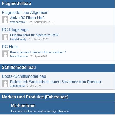
Flugmodellbau
Flugmodellbau Allgemein
Aktive RC-Flieger hier?
Wassertank7
-
24. September 2019
RC-Flugzeuge
Flugsimulator für Spectrum DX6i
CaddyDaddy
-
13. Januar 2023
RC Helis
Kennt jemand diesen Hubschrauber ?
Münchhausen
-
26. April 2020
Schiffsmodellbau
Boots-/Schiffsmodellbau
Problem mit Wassereintritt durchs Stevenrohr beim Rennboot
JohannesM
-
2. Juli 2026
Marken und Produkte (Fahrzeuge)
Markenforen
Hier findet ihr Foren zu allen wichtigen Marken