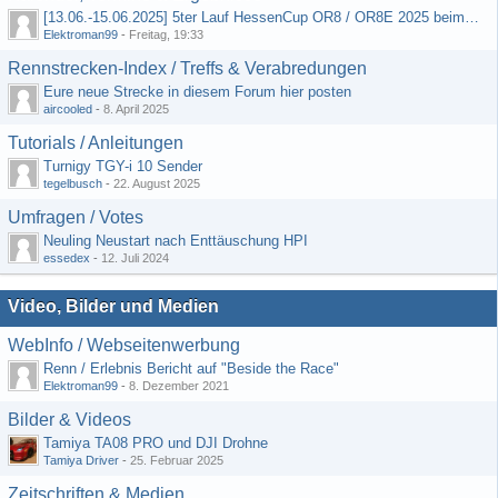
[13.06.-15.06.2025] 5ter Lauf HessenCup OR8 / OR8E 2025 beim MSC Ober-Mörlen e.V.
Elektroman99
-
Freitag, 19:33
Rennstrecken-Index / Treffs & Verabredungen
Eure neue Strecke in diesem Forum hier posten
aircooled
-
8. April 2025
Tutorials / Anleitungen
Turnigy TGY-i 10 Sender
tegelbusch
-
22. August 2025
Umfragen / Votes
Neuling Neustart nach Enttäuschung HPI
essedex
-
12. Juli 2024
Video, Bilder und Medien
WebInfo / Webseitenwerbung
Renn / Erlebnis Bericht auf "Beside the Race"
Elektroman99
-
8. Dezember 2021
Bilder & Videos
Tamiya TA08 PRO und DJI Drohne
Tamiya Driver
-
25. Februar 2025
Zeitschriften & Medien