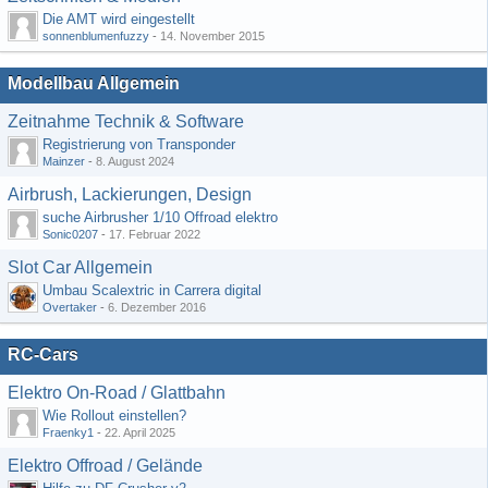
Die AMT wird eingestellt
sonnenblumenfuzzy
-
14. November 2015
Modellbau Allgemein
Zeitnahme Technik & Software
Registrierung von Transponder
Mainzer
-
8. August 2024
Airbrush, Lackierungen, Design
suche Airbrusher 1/10 Offroad elektro
Sonic0207
-
17. Februar 2022
Slot Car Allgemein
Umbau Scalextric in Carrera digital
Overtaker
-
6. Dezember 2016
RC-Cars
Elektro On-Road / Glattbahn
Wie Rollout einstellen?
Fraenky1
-
22. April 2025
Elektro Offroad / Gelände