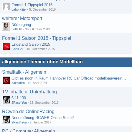
Formel 1 Tippspiel 2016
Laborkittel
-
5. Dezember 2016
weiterer Motorsport
Nürburgring
Lotts18
-
30. Oktober 2019
Formel 1 Saison 2015 - Tippspiel
Endstand Saison 2015
Chris 21
-
10. Dezember 2015
allgemeine Themen ohne Modellbau
Smalltalk - Allgemein
Gibt es noch in Raum Hannover RC Car Offroad modellbauvereine, habe selbst schon gegoogelt aber erfolglos
calotchro
-
10. April 2024
TV Inhalte u. Unterhaltung
6.11.130
2Fast4You
-
13. September 2013
RCweb.de OnlineRacing
Neueröffnung RCWEB Online-Serie?
2Fast4You
-
7. Januar 2017
PC / Computer Allgemein