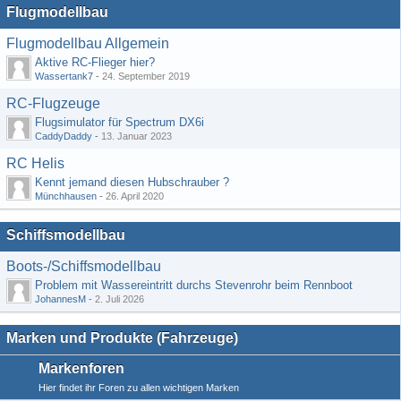
Flugmodellbau
Flugmodellbau Allgemein
Aktive RC-Flieger hier?
Wassertank7
-
24. September 2019
RC-Flugzeuge
Flugsimulator für Spectrum DX6i
CaddyDaddy
-
13. Januar 2023
RC Helis
Kennt jemand diesen Hubschrauber ?
Münchhausen
-
26. April 2020
Schiffsmodellbau
Boots-/Schiffsmodellbau
Problem mit Wassereintritt durchs Stevenrohr beim Rennboot
JohannesM
-
2. Juli 2026
Marken und Produkte (Fahrzeuge)
Markenforen
Hier findet ihr Foren zu allen wichtigen Marken