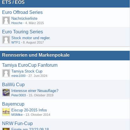
ETS / EOS
Euro Offroad Series
Nachrückerliste
Hosche
-
4. März 2015
Euro Touring Series
Stock motor und regler.
WTF1
-
8. August 2017
Rennserien und Markenpokale
Tamiya EuroCup Fanforum
Tamiya Stock Cup
minis1000
-
27. Juni 2024
BaWü Cup
Interesse einer Neuauflage?
Peter3003
-
15. Oktober 2019
Bayerncup
Eiscup 20-2015 Infos
MSMike
-
13. Oktober 2014
NRW Fun-Cup
Finale am 22/23.09.18