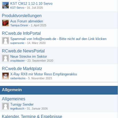
KST CM12 1:12-1:10 Servo
KST-Servo
-
16. Juli 2026
Produktvorstellungen
Aus Forum abmelden
Tamiya Driver
-
1. April 2025
RCweb.de InfoPortal
Spammail von Info@rcweb.de - Bitte nicht auf den Link klicken
supersonic
-
14. März 2020
RCweb.de NewsPortal
Neue Strecke im Sektor
xrayblaster
-
23. September 2020
RCweb.de Marktplatz
X-Ray RX8 mir Motor Reso Empfängerakku
siebenlocke
-
5. November 2023
Allgemein
Allgemeines
Turnigy Sender
tegelbusch
-
31. Januar 2026
Kalender, Termine & Ergebnisse