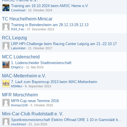
Training am 19.10.2024 beim AMSC Herne e.V.
Conehead
-
15. Oktober 2024
TC Heuchelheim-Minicar
Training in Beindersheim am 28.12.13-29.12.13
RS4_Fan
-
27. Dezember 2013
RCL Leipzig
LRP-HPI-Challenge beim Racing Center Leipzig am 21.-22.10.17
Laborkittel
-
21. Oktober 2017
MCC Lüdenscheid
1. Lüdenscheider Stadtmeisterschaft
EHighCo
-
11. Mai 2019
MAC-Mettenheim e.V.
7. Lauf zum Bayerncup 2013 beim MAC-Mettenheim
MSMike
-
8. September 2013
MFR Morschheim
MFR-Cup neue Termine 2016
thomas1106
-
5. Oktober 2016
Mini-Car-Club Rudolstadt e. V.
Sportkreismeisterschaft Elektro Offroad ORE 1:10 in Gamstädt bei Erfurt, Outdoor mit Indoor Ausweichmöglichkeit!!!
mucklmaxl
-
21. Juni 2016