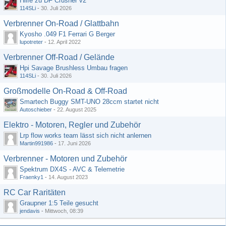
Hilfe zu DF Crusher v2
114SLi
-
30. Juli 2026
Verbrenner On-Road / Glattbahn
Kyosho .049 F1 Ferrari G Berger
lupotreter
-
12. April 2022
Verbrenner Off-Road / Gelände
Hpi Savage Brushless Umbau fragen
114SLi
-
30. Juli 2026
Großmodelle On-Road & Off-Road
Smartech Buggy SMT-UNO 28ccm startet nicht
Autoschieber
-
22. August 2025
Elektro - Motoren, Regler und Zubehör
Lrp flow works team lässt sich nicht anlernen
Martin991986
-
17. Juni 2026
Verbrenner - Motoren und Zubehör
Spektrum DX4S - AVC & Telemetrie
Fraenky1
-
14. August 2023
RC Car Raritäten
Graupner 1:5 Teile gesucht
jendavis
-
Mittwoch, 08:39