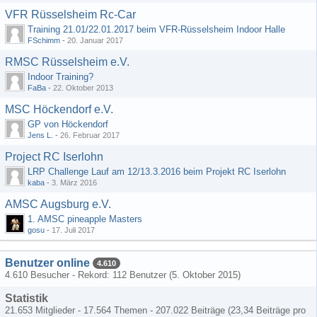
VFR Rüsselsheim Rc-Car
Training 21.01/22.01.2017 beim VFR-Rüsselsheim Indoor Halle
FSchimm
-
20. Januar 2017
RMSC Rüsselsheim e.V.
Indoor Training?
FaBa
-
22. Oktober 2013
MSC Höckendorf e.V.
GP von Höckendorf
Jens L.
-
26. Februar 2017
Project RC Iserlohn
LRP Challenge Lauf am 12/13.3.2016 beim Projekt RC Iserlohn
kaba
-
3. März 2016
AMSC Augsburg e.V.
1. AMSC pineapple Masters
gosu
-
17. Juli 2017
Benutzer online
4.610
4.610 Besucher - Rekord: 112 Benutzer (
5. Oktober 2015
)
Statistik
21.653 Mitglieder - 17.564 Themen - 207.022 Beiträge (23,34 Beiträge pro