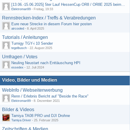
[13.06.-15.06.2025] 5ter Lauf HessenCup OR8 / OR8E 2025 beim MSC Ober-Mörlen e.V.
Elektroman99
-
Freitag, 19:33
Rennstrecken-Index / Treffs & Verabredungen
Eure neue Strecke in diesem Forum hier posten
aircooled
-
8. April 2025
Tutorials / Anleitungen
Turnigy TGY-i 10 Sender
tegelbusch
-
22. August 2025
Umfragen / Votes
Neuling Neustart nach Enttäuschung HPI
essedex
-
12. Juli 2024
Video, Bilder und Medien
WebInfo / Webseitenwerbung
Renn / Erlebnis Bericht auf "Beside the Race"
Elektroman99
-
8. Dezember 2021
Bilder & Videos
Tamiya TA08 PRO und DJI Drohne
Tamiya Driver
-
25. Februar 2025
Zeitschriften & Medien