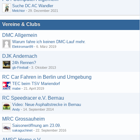
Suche DC AC Wandler
Melchior
-
29. Dezember 2021
Vereine & Clubs
DMC Allgemein
Warum fahre ich keinen DMC-Lauf mehr.
Elektroman99
-
6. März 2019
DJK Andernach
24h Rennen?
gb-Fireball
-
3. Oktober 2013
RC Car Fahren in Berlin und Umgebung
TEC beim TSV Mariendorf
mabe
-
21. April 2019
RC Speedracer e.V. Bernau
Video: Neue Asphaltstrecke in Bernau
Andy
-
14. September 2014
MRC Grossauheim
Saisoneröffnung am 23.09.
sakaguchinet
-
22. September 2016
AMSC Herne e.V.