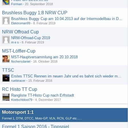
Forman
-
20. September 2018
Brushless Buggy 1:8 NRW CUP
Brushless Buggy Cup am 10.04.2013 auf der Intermodellbau in Dortmund
Elektroman99
-
8. Februar 2019
NRW Offroad Cup
NRW-Offroad-Cup 2019
m e s
-
8. Februar 2019
MST-Löffler-Cup
MST-Hauptversammlung am 20.10.2018
fischersdaniel
-
16. Oktober 2018
TTSC
Erstes TTSC Rennen im neuen Jahr und es bahnt sich wieder mal eine Rekordteilnehmerzahl an
ruebiracer
-
15. Februar 2016
RC Histo TT Cup
Rangliste TT-Histo Cup nach Erftstadt
Koelschbloot79
-
4. Dezember 2017
Motorsport 1:1
Formel 1, DTM, DTCC, Moto-GP, VLN, RCN, GLP etc......
Formel 1 Saison 2016 - Tippspiel