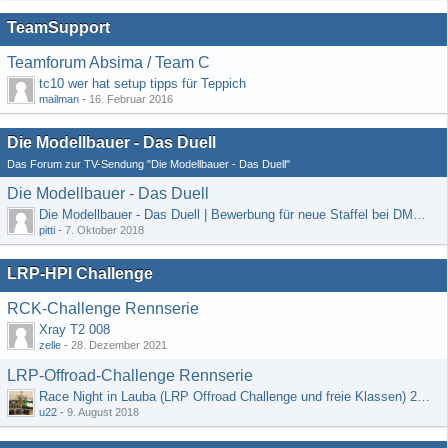
TeamSupport
Teamforum Absima / Team C
tc10 wer hat setup tipps für Teppich
mailman
-
16. Februar 2016
Die Modellbauer - Das Duell
Das Forum zur TV-Sendung "Die Modellbauer - Das Duell"
Die Modellbauer - Das Duell
Die Modellbauer - Das Duell | Bewerbung für neue Staffel bei DMAX *Werbung*
pitti
-
7. Oktober 2018
LRP-HPI Challenge
RCK-Challenge Rennserie
Xray T2 008
zelle
-
28. Dezember 2021
LRP-Offroad-Challenge Rennserie
Race Night in Lauba (LRP Offroad Challenge und freie Klassen) 25/26.08
u22
-
9. August 2018