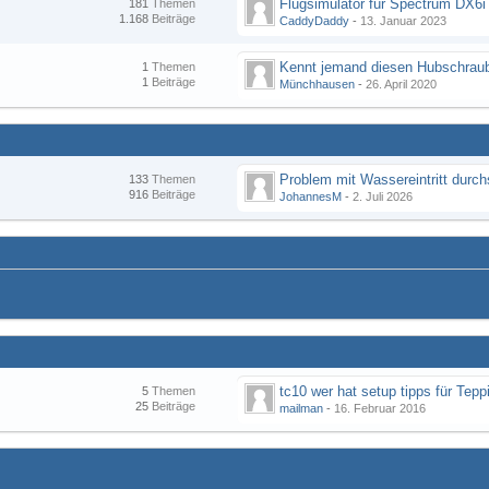
Flugsimulator für Spectrum DX6i
181
Themen
1.168
Beiträge
CaddyDaddy
-
13. Januar 2023
Kennt jemand diesen Hubschraub
1
Themen
1
Beiträge
Münchhausen
-
26. April 2020
133
Themen
916
Beiträge
JohannesM
-
2. Juli 2026
tc10 wer hat setup tipps für Tepp
5
Themen
25
Beiträge
mailman
-
16. Februar 2016