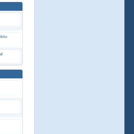
ektro
al