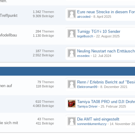
nen.
1.342
Themen
Treffpunkt
9.309
Beiträge
aircooled
-
8. April 2025
Turnigy TGY-i 10 Sender
284
Themen
Modellbau
1.130
Beiträge
tegelbusch
-
22. August 2025
Neuling Neustart nach Enttäusc
187
Themen
2.552
Beiträge
essedex
-
12. Juli 2024
79
Themen
hen auf
118
Beiträge
Elektroman99
-
8. Dezember 2021
Tamiya TA08 PRO und DJI Droh
610
Themen
4.083
Beiträge
Tamiya Driver
-
25. Februar 2025
Die AMT wird eingestellt
43
Themen
ie sich mit
411
Beiträge
sonnenblumenfuzzy
-
14. November 2