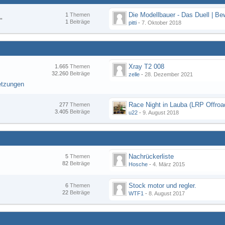
1
Themen
"
1
Beiträge
pitti
-
7. Oktober 2018
Xray T2 008
1.665
Themen
32.260
Beiträge
zelle
-
28. Dezember 2021
etzungen
277
Themen
3.405
Beiträge
u22
-
9. August 2018
Nachrückerliste
5
Themen
82
Beiträge
Hosche
-
4. März 2015
Stock motor und regler.
6
Themen
22
Beiträge
WTF1
-
8. August 2017