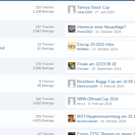
Tamiya Stock Cup
115
Themen
1.128
Beiträge
minis1000
-
27. Juni 2024
Interesse einer Neuauflage?
137
Themen
2.567
Beiträge
Peter3003
-
15. Oktober 2019
Eiscup 20-2015 Infos
23
Themen
und
81
Beiträge
MSMike
-
13. Oktober 2014
Finale am 22/23.09.18
178
Themen
3.299
Beiträge
Forman
-
20. September 2018
8
Themen
45
Beiträge
Elektroman99
-
8. Februar 2019
NRW-Offroad-Cup 2019
142
Themen
3.022
Beiträge
m e s
-
8. Februar 2019
MST-Hauptversammlung am 20.1
325
Themen
4.875
Beiträge
fischersdaniel
-
16. Oktober 2018
12
Themen