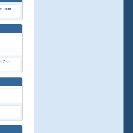
Die Modellbauer - Das Duell | Bewerbung für neue Staffel bei DMAX *Werbung*
Race Night in Lauba (LRP Offroad Challenge und freie Klassen) 25/26.08