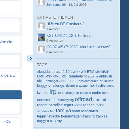
Elektroman99
-
13. Juli 2026
AKTIVSTE THEMEN
Hilfe zu DF Crusher v2
1 Antwort
KST CM12 1:12-1:10 Servo
0 Antworten
Spammail von Info@rcweb.de - Bitte nicht auf den Link klicken
[03.07.-05.07.2026] 4ter Lauf HessenCup OR8 /
0 Antworten
TAGS
#besidetherace
1:10
BTM
2WD
4WD
MMOEXP
X-Ray RX8 mir Motor Reso Empfängerakku
OR8
Rennbericht
MRC
MSV
RC
absima
airbrush
berlin
akku
asso
anfänger
besidetherace
brushless
buggy
challenge
hpi
elektro
graupner
kaufberatung
lrp
kyosho
motor
lrp challenge
m-chassis
norc
offroad
onroad
nordschleife
nürburgring
racers paradise
rennen
regler
reifen
rookie
tamiya
schumacher
team associated
teppichstrecke
tourenwagen
training
traxxas
xray
truggy
tt-01
[03.07.-05.07.2026] 4ter Lauf HessenCup OR8 / OR8E 2026 beim MSV Linsengericht e.V.