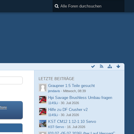
LETZTE BEITRÄGE
Graupner 1:5 Teile gesucht
jendavis
-
Mittwoch, 08:39
Hpi Savage Brushless Umbau fragen
114SLi
-
30. Juli 2026
tere
Hilfe zu DF Crusher v2
114SLi
-
30. Juli 2026
KST CM12 1:12-1:10 Servo
KST-Servo
-
16. Juli 2026
[03.07.-05.07.2026] 4ter Lauf HessenCup OR8 /