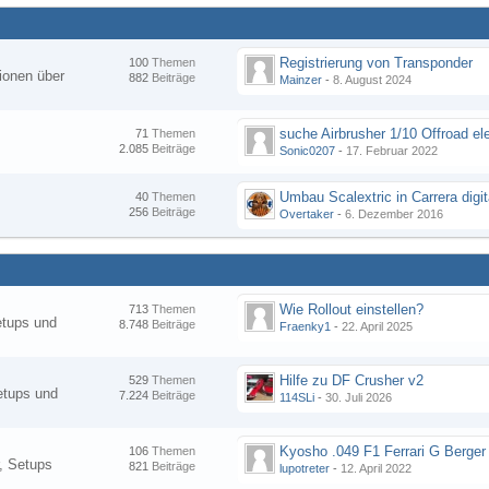
Registrierung von Transponder
100
Themen
ionen über
882
Beiträge
Mainzer
-
8. August 2024
suche Airbrusher 1/10 Offroad el
71
Themen
2.085
Beiträge
Sonic0207
-
17. Februar 2022
Umbau Scalextric in Carrera digit
40
Themen
256
Beiträge
Overtaker
-
6. Dezember 2016
Wie Rollout einstellen?
713
Themen
etups und
8.748
Beiträge
Fraenky1
-
22. April 2025
Hilfe zu DF Crusher v2
529
Themen
etups und
7.224
Beiträge
114SLi
-
30. Juli 2026
Kyosho .049 F1 Ferrari G Berger
106
Themen
, Setups
821
Beiträge
lupotreter
-
12. April 2022