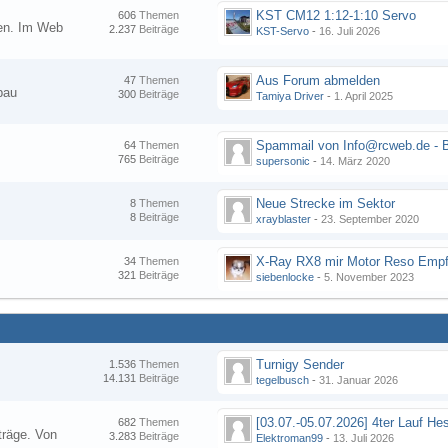
KST CM12 1:12-1:10 Servo
606
Themen
nen. Im Web
2.237
Beiträge
KST-Servo
-
16. Juli 2026
Aus Forum abmelden
47
Themen
bau
300
Beiträge
Tamiya Driver
-
1. April 2025
64
Themen
765
Beiträge
supersonic
-
14. März 2020
Neue Strecke im Sektor
8
Themen
8
Beiträge
xrayblaster
-
23. September 2020
34
Themen
321
Beiträge
siebenlocke
-
5. November 2023
Turnigy Sender
1.536
Themen
14.131
Beiträge
tegelbusch
-
31. Januar 2026
682
Themen
träge. Von
3.283
Beiträge
Elektroman99
-
13. Juli 2026