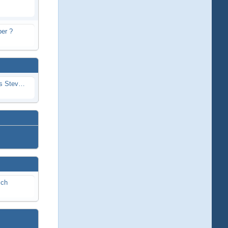
er ?
Problem mit Wassereintritt durchs Stevenrohr beim Rennboot
ich