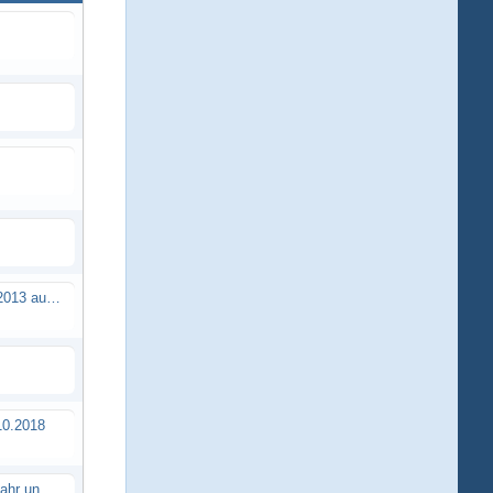
Brushless Buggy Cup am 10.04.2013 auf der Intermodellbau in Dortmund
0.2018
Erstes TTSC Rennen im neuen Jahr und es bahnt sich wieder mal eine Rekordteilnehmerzahl an