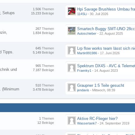
Hpi Savage Brushless Umbau fr
1.506
Themen
, Setups
15.233
Beiträge
114SLi
-
30. Juli 2026
267
Themen
zin,
1.834
Beiträge
Autoschieber
-
22. August 2025
645
Themen
d Tipps.
5.149
Beiträge
Martin991986
-
17. Juni 2026
Spektrum DX4S - AVC & Telemet
965
Themen
chnik und
7.187
Beiträge
Fraenky1
-
14. August 2023
Graupner 1:5 Teile gesucht
510
Themen
en. (Minimum
3.478
Beiträge
jendavis
-
Mittwoch, 08:39
Aktive RC-Flieger hier?
1
Themen
12
Beiträge
Wassertank7
-
24. September 2019