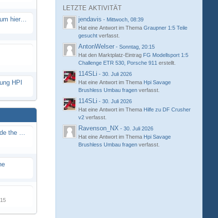
LETZTE AKTIVITÄT
Eure neue Strecke in diesem Forum hier posten
jendavis
-
Mittwoch, 08:39
Hat eine Antwort im Thema
Graupner 1:5 Teile
gesucht
verfasst.
AntonWelser
-
Sonntag, 20:15
Hat den Marktplatz-Eintrag
FG Modellsport 1:5
Challenge ETR 530, Porsche 911
erstellt.
114SLi
-
30. Juli 2026
hung HPI
Hat eine Antwort im Thema
Hpi Savage
Brushless Umbau fragen
verfasst.
114SLi
-
30. Juli 2026
Hat eine Antwort im Thema
Hilfe zu DF Crusher
v2
verfasst.
Ravenson_NX
-
30. Juli 2026
Renn / Erlebnis Bericht auf "Beside the Race"
Hat eine Antwort im Thema
Hpi Savage
Brushless Umbau fragen
verfasst.
ne
015