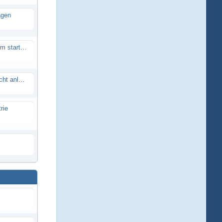
agen
Smartech Buggy SMT-UNO 28ccm startet nicht
Lrp flow works team lässt sich nicht anlernen
rie