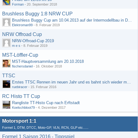
Forman
-
20. September 2018
Brushless Buggy 1:8 NRW CUP
Brushless Buggy Cup am 10.04.2013 auf der Intermodellbau in Dortmund
Elektroman99
-
8. Februar 2019
NRW Offroad Cup
NRW-Offroad-Cup 2019
m e s
-
8. Februar 2019
MST-Löffler-Cup
MST-Hauptversammlung am 20.10.2018
fischersdaniel
-
16. Oktober 2018
TTSC
Erstes TTSC Rennen im neuen Jahr und es bahnt sich wieder mal eine Rekordteilnehmerzahl an
ruebiracer
-
15. Februar 2016
RC Histo TT Cup
Rangliste TT-Histo Cup nach Erftstadt
Koelschbloot79
-
4. Dezember 2017
Motorsport 1:1
Formel 1, DTM, DTCC, Moto-GP, VLN, RCN, GLP etc......
Formel 1 Saison 2016 - Tippspiel