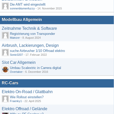
Die AMT wird eingestellt
sonnenblumenfuzzy
-
14. November 2015
Modellbau Allgemein
Zeitnahme Technik & Software
Registrierung von Transponder
Mainzer
-
8. August 2024
Airbrush, Lackierungen, Design
suche Airbrusher 1/10 Offroad elektro
Sonic0207
-
17. Februar 2022
Slot Car Allgemein
Umbau Scalextric in Carrera digital
Overtaker
-
6. Dezember 2016
RC-Cars
Elektro On-Road / Glattbahn
Wie Rollout einstellen?
Fraenky1
-
22. April 2025
Elektro Offroad / Gelände