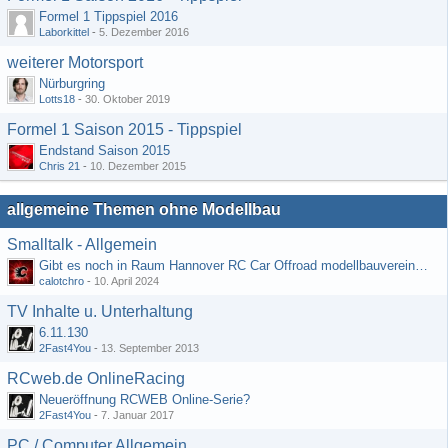
Formel 1 Tippspiel 2016
Laborkittel
-
5. Dezember 2016
weiterer Motorsport
Nürburgring
Lotts18
-
30. Oktober 2019
Formel 1 Saison 2015 - Tippspiel
Endstand Saison 2015
Chris 21
-
10. Dezember 2015
allgemeine Themen ohne Modellbau
Smalltalk - Allgemein
Gibt es noch in Raum Hannover RC Car Offroad modellbauvereine, habe selbst schon gegoogelt aber erfolglos
calotchro
-
10. April 2024
TV Inhalte u. Unterhaltung
6.11.130
2Fast4You
-
13. September 2013
RCweb.de OnlineRacing
Neueröffnung RCWEB Online-Serie?
2Fast4You
-
7. Januar 2017
PC / Computer Allgemein