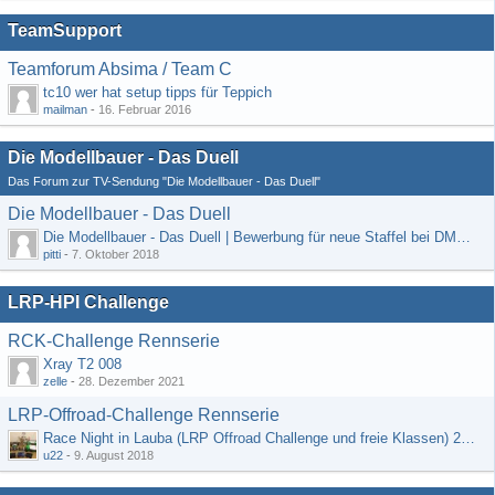
TeamSupport
Teamforum Absima / Team C
tc10 wer hat setup tipps für Teppich
mailman
-
16. Februar 2016
Die Modellbauer - Das Duell
Das Forum zur TV-Sendung "Die Modellbauer - Das Duell"
Die Modellbauer - Das Duell
Die Modellbauer - Das Duell | Bewerbung für neue Staffel bei DMAX *Werbung*
pitti
-
7. Oktober 2018
LRP-HPI Challenge
RCK-Challenge Rennserie
Xray T2 008
zelle
-
28. Dezember 2021
LRP-Offroad-Challenge Rennserie
Race Night in Lauba (LRP Offroad Challenge und freie Klassen) 25/26.08
u22
-
9. August 2018