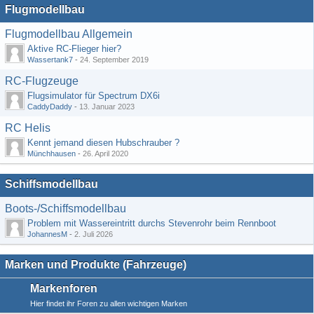
Flugmodellbau
Flugmodellbau Allgemein
Aktive RC-Flieger hier?
Wassertank7
-
24. September 2019
RC-Flugzeuge
Flugsimulator für Spectrum DX6i
CaddyDaddy
-
13. Januar 2023
RC Helis
Kennt jemand diesen Hubschrauber ?
Münchhausen
-
26. April 2020
Schiffsmodellbau
Boots-/Schiffsmodellbau
Problem mit Wassereintritt durchs Stevenrohr beim Rennboot
JohannesM
-
2. Juli 2026
Marken und Produkte (Fahrzeuge)
Markenforen
Hier findet ihr Foren zu allen wichtigen Marken