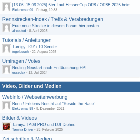
[13.06.-15.06.2025] 5ter Lauf HessenCup OR8 / OR8E 2025 beim MSC Ober-Mörlen e.V.
Elektroman99
-
Freitag, 19:33
Rennstrecken-Index / Treffs & Verabredungen
Eure neue Strecke in diesem Forum hier posten
aircooled
-
8. April 2025
Tutorials / Anleitungen
Turnigy TGY-i 10 Sender
tegelbusch
-
22. August 2025
Umfragen / Votes
Neuling Neustart nach Enttäuschung HPI
essedex
-
12. Juli 2024
Video, Bilder und Medien
WebInfo / Webseitenwerbung
Renn / Erlebnis Bericht auf "Beside the Race"
Elektroman99
-
8. Dezember 2021
Bilder & Videos
Tamiya TA08 PRO und DJI Drohne
Tamiya Driver
-
25. Februar 2025
Zeitschriften & Medien