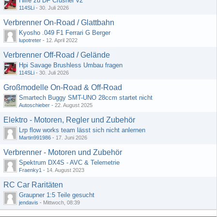
Hilfe zu DF Crusher v2
114SLi
-
30. Juli 2026
Verbrenner On-Road / Glattbahn
Kyosho .049 F1 Ferrari G Berger
lupotreter
-
12. April 2022
Verbrenner Off-Road / Gelände
Hpi Savage Brushless Umbau fragen
114SLi
-
30. Juli 2026
Großmodelle On-Road & Off-Road
Smartech Buggy SMT-UNO 28ccm startet nicht
Autoschieber
-
22. August 2025
Elektro - Motoren, Regler und Zubehör
Lrp flow works team lässt sich nicht anlernen
Martin991986
-
17. Juni 2026
Verbrenner - Motoren und Zubehör
Spektrum DX4S - AVC & Telemetrie
Fraenky1
-
14. August 2023
RC Car Raritäten
Graupner 1:5 Teile gesucht
jendavis
-
Mittwoch, 08:39