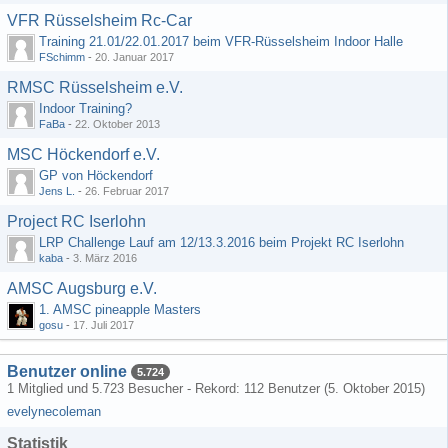
VFR Rüsselsheim Rc-Car
Training 21.01/22.01.2017 beim VFR-Rüsselsheim Indoor Halle
FSchimm
-
20. Januar 2017
RMSC Rüsselsheim e.V.
Indoor Training?
FaBa
-
22. Oktober 2013
MSC Höckendorf e.V.
GP von Höckendorf
Jens L.
-
26. Februar 2017
Project RC Iserlohn
LRP Challenge Lauf am 12/13.3.2016 beim Projekt RC Iserlohn
kaba
-
3. März 2016
AMSC Augsburg e.V.
1. AMSC pineapple Masters
gosu
-
17. Juli 2017
Benutzer online
5.724
1 Mitglied und 5.723 Besucher - Rekord: 112 Benutzer (
5. Oktober 2015
)
evelynecoleman
Statistik