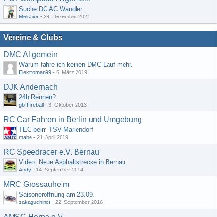
Suche DC AC Wandler
Melchior
-
29. Dezember 2021
Vereine & Clubs
DMC Allgemein
Warum fahre ich keinen DMC-Lauf mehr.
Elektroman99
-
6. März 2019
DJK Andernach
24h Rennen?
gb-Fireball
-
3. Oktober 2013
RC Car Fahren in Berlin und Umgebung
TEC beim TSV Mariendorf
mabe
-
21. April 2019
RC Speedracer e.V. Bernau
Video: Neue Asphaltstrecke in Bernau
Andy
-
14. September 2014
MRC Grossauheim
Saisoneröffnung am 23.09.
sakaguchinet
-
22. September 2016
AMSC Herne e.V.