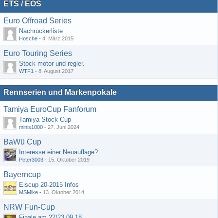
ETS / EOS
Euro Offroad Series
Nachrückerliste
Hosche
-
4. März 2015
Euro Touring Series
Stock motor und regler.
WTF1
-
8. August 2017
Rennserien und Markenpokale
Tamiya EuroCup Fanforum
Tamiya Stock Cup
minis1000
-
27. Juni 2024
BaWü Cup
Interesse einer Neuauflage?
Peter3003
-
15. Oktober 2019
Bayerncup
Eiscup 20-2015 Infos
MSMike
-
13. Oktober 2014
NRW Fun-Cup
Finale am 22/23.09.18