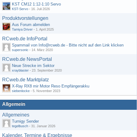
KST CM12 1:12-1:10 Servo
KST-Servo
-
16. Juli 2026
Produktvorstellungen
Aus Forum abmelden
Tamiya Driver
-
1. April 2025
RCweb.de InfoPortal
Spammail von Info@rcweb.de - Bitte nicht auf den Link klicken
supersonic
-
14. März 2020
RCweb.de NewsPortal
Neue Strecke im Sektor
xrayblaster
-
23. September 2020
RCweb.de Marktplatz
X-Ray RX8 mir Motor Reso Empfängerakku
siebenlocke
-
5. November 2023
Allgemein
Allgemeines
Turnigy Sender
tegelbusch
-
31. Januar 2026
Kalender, Termine & Ergebnisse