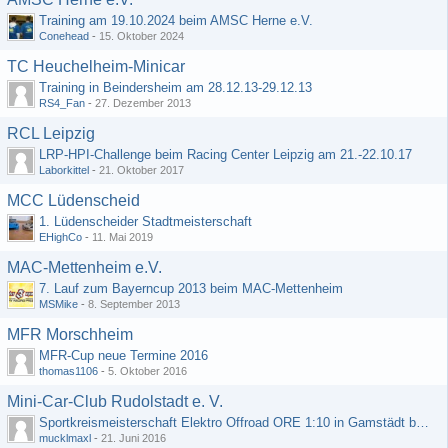
Training am 19.10.2024 beim AMSC Herne e.V.
Conehead
-
15. Oktober 2024
TC Heuchelheim-Minicar
Training in Beindersheim am 28.12.13-29.12.13
RS4_Fan
-
27. Dezember 2013
RCL Leipzig
LRP-HPI-Challenge beim Racing Center Leipzig am 21.-22.10.17
Laborkittel
-
21. Oktober 2017
MCC Lüdenscheid
1. Lüdenscheider Stadtmeisterschaft
EHighCo
-
11. Mai 2019
MAC-Mettenheim e.V.
7. Lauf zum Bayerncup 2013 beim MAC-Mettenheim
MSMike
-
8. September 2013
MFR Morschheim
MFR-Cup neue Termine 2016
thomas1106
-
5. Oktober 2016
Mini-Car-Club Rudolstadt e. V.
Sportkreismeisterschaft Elektro Offroad ORE 1:10 in Gamstädt bei Erfurt, Outdoor mit Indoor Ausweichmöglichkeit!!!
mucklmaxl
-
21. Juni 2016