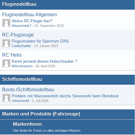
Flugmodellbau
Flugmodellbau Allgemein
Aktive RC-Flieger hier?
Wassertank7
-
24. September 2019
RC-Flugzeuge
Flugsimulator für Spectrum DX6i
CaddyDaddy
-
13. Januar 2023
RC Helis
Kennt jemand diesen Hubschrauber ?
Münchhausen
-
26. April 2020
Schiffsmodellbau
Boots-/Schiffsmodellbau
Problem mit Wassereintritt durchs Stevenrohr beim Rennboot
JohannesM
-
2. Juli 2026
Marken und Produkte (Fahrzeuge)
Markenforen
Hier findet ihr Foren zu allen wichtigen Marken