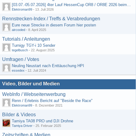
[03.07.-05.07.2026] 4ter Lauf HessenCup OR8 / OR8E 2026 beim MSV Linsengericht e.V.
Elektroman99
-
13. Juli 2026
Rennstrecken-Index / Treffs & Verabredungen
Eure neue Strecke in diesem Forum hier posten
aircooled
-
8. April 2025
Tutorials / Anleitungen
Turnigy TGY-i 10 Sender
tegelbusch
-
22. August 2025
Umfragen / Votes
Neuling Neustart nach Enttäuschung HPI
essedex
-
12. Juli 2024
Video, Bilder und Medien
WebInfo / Webseitenwerbung
Renn / Erlebnis Bericht auf "Beside the Race"
Elektroman99
-
8. Dezember 2021
Bilder & Videos
Tamiya TA08 PRO und DJI Drohne
Tamiya Driver
-
25. Februar 2025
Zeitschriften & Medien