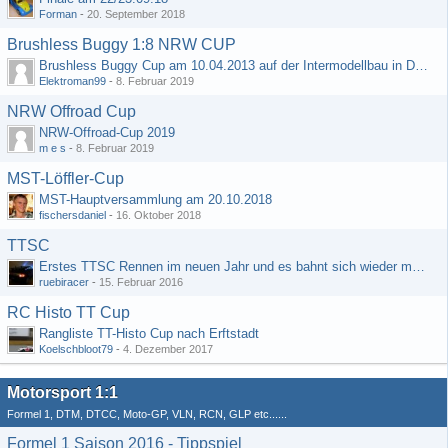
Forman
-
20. September 2018
Brushless Buggy 1:8 NRW CUP
Brushless Buggy Cup am 10.04.2013 auf der Intermodellbau in Dortmund
Elektroman99
-
8. Februar 2019
NRW Offroad Cup
NRW-Offroad-Cup 2019
m e s
-
8. Februar 2019
MST-Löffler-Cup
MST-Hauptversammlung am 20.10.2018
fischersdaniel
-
16. Oktober 2018
TTSC
Erstes TTSC Rennen im neuen Jahr und es bahnt sich wieder mal eine Rekordteilnehmerzahl an
ruebiracer
-
15. Februar 2016
RC Histo TT Cup
Rangliste TT-Histo Cup nach Erftstadt
Koelschbloot79
-
4. Dezember 2017
Motorsport 1:1
Formel 1, DTM, DTCC, Moto-GP, VLN, RCN, GLP etc......
Formel 1 Saison 2016 - Tippspiel