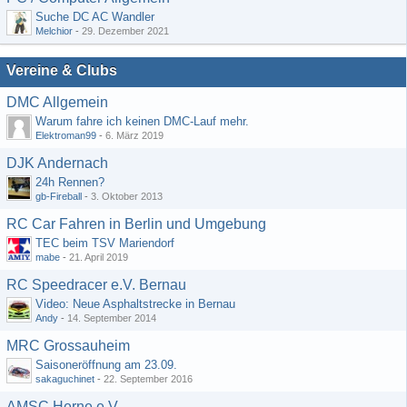
Suche DC AC Wandler
Melchior
-
29. Dezember 2021
Vereine & Clubs
DMC Allgemein
Warum fahre ich keinen DMC-Lauf mehr.
Elektroman99
-
6. März 2019
DJK Andernach
24h Rennen?
gb-Fireball
-
3. Oktober 2013
RC Car Fahren in Berlin und Umgebung
TEC beim TSV Mariendorf
mabe
-
21. April 2019
RC Speedracer e.V. Bernau
Video: Neue Asphaltstrecke in Bernau
Andy
-
14. September 2014
MRC Grossauheim
Saisoneröffnung am 23.09.
sakaguchinet
-
22. September 2016
AMSC Herne e.V.