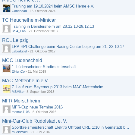
Training am 19.10.2024 beim AMSC Herne e.V.
Conehead
-
15. Oktober 2024
TC Heuchelheim-Minicar
Training in Beindersheim am 28.12.13-29.12.13
RS4_Fan
-
27. Dezember 2013
RCL Leipzig
LRP-HPI-Challenge beim Racing Center Leipzig am 21.-22.10.17
Laborkittel
-
21. Oktober 2017
MCC Lüdenscheid
1. Lüdenscheider Stadtmeisterschaft
EHighCo
-
11. Mai 2019
MAC-Mettenheim e.V.
7. Lauf zum Bayerncup 2013 beim MAC-Mettenheim
MSMike
-
8. September 2013
MFR Morschheim
MFR-Cup neue Termine 2016
thomas1106
-
5. Oktober 2016
Mini-Car-Club Rudolstadt e. V.
Sportkreismeisterschaft Elektro Offroad ORE 1:10 in Gamstädt bei Erfurt, Outdoor mit Indoor Ausweichmöglichkeit!!!
mucklmaxl
-
21. Juni 2016