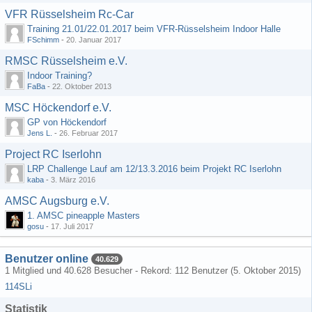
VFR Rüsselsheim Rc-Car
Training 21.01/22.01.2017 beim VFR-Rüsselsheim Indoor Halle
FSchimm
-
20. Januar 2017
RMSC Rüsselsheim e.V.
Indoor Training?
FaBa
-
22. Oktober 2013
MSC Höckendorf e.V.
GP von Höckendorf
Jens L.
-
26. Februar 2017
Project RC Iserlohn
LRP Challenge Lauf am 12/13.3.2016 beim Projekt RC Iserlohn
kaba
-
3. März 2016
AMSC Augsburg e.V.
1. AMSC pineapple Masters
gosu
-
17. Juli 2017
Benutzer online
40.629
1 Mitglied und 40.628 Besucher - Rekord: 112 Benutzer (
5. Oktober 2015
)
114SLi
Statistik