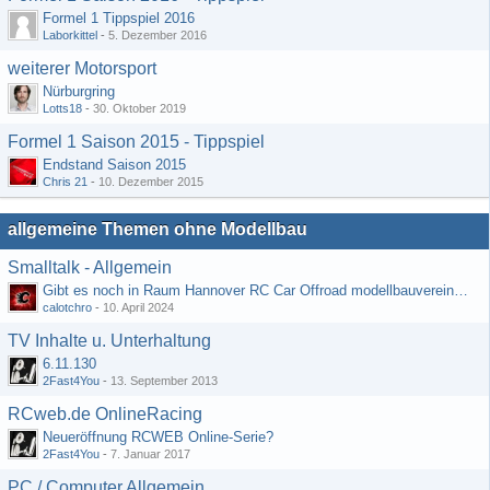
Formel 1 Tippspiel 2016
Laborkittel
-
5. Dezember 2016
weiterer Motorsport
Nürburgring
Lotts18
-
30. Oktober 2019
Formel 1 Saison 2015 - Tippspiel
Endstand Saison 2015
Chris 21
-
10. Dezember 2015
allgemeine Themen ohne Modellbau
Smalltalk - Allgemein
Gibt es noch in Raum Hannover RC Car Offroad modellbauvereine, habe selbst schon gegoogelt aber erfolglos
calotchro
-
10. April 2024
TV Inhalte u. Unterhaltung
6.11.130
2Fast4You
-
13. September 2013
RCweb.de OnlineRacing
Neueröffnung RCWEB Online-Serie?
2Fast4You
-
7. Januar 2017
PC / Computer Allgemein