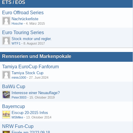
ETS / EOS
Euro Offroad Series
Nachrückerliste
Hosche
-
4. März 2015
Euro Touring Series
Stock motor und regler.
WTF1
-
8. August 2017
Rennserien und Markenpokale
Tamiya EuroCup Fanforum
Tamiya Stock Cup
minis1000
-
27. Juni 2024
BaWü Cup
Interesse einer Neuauflage?
Peter3003
-
15. Oktober 2019
Bayerncup
Eiscup 20-2015 Infos
MSMike
-
13. Oktober 2014
NRW Fun-Cup
Finale am 22/23.09.18