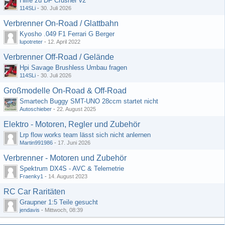
Hilfe zu DF Crusher v2
114SLi
-
30. Juli 2026
Verbrenner On-Road / Glattbahn
Kyosho .049 F1 Ferrari G Berger
lupotreter
-
12. April 2022
Verbrenner Off-Road / Gelände
Hpi Savage Brushless Umbau fragen
114SLi
-
30. Juli 2026
Großmodelle On-Road & Off-Road
Smartech Buggy SMT-UNO 28ccm startet nicht
Autoschieber
-
22. August 2025
Elektro - Motoren, Regler und Zubehör
Lrp flow works team lässt sich nicht anlernen
Martin991986
-
17. Juni 2026
Verbrenner - Motoren und Zubehör
Spektrum DX4S - AVC & Telemetrie
Fraenky1
-
14. August 2023
RC Car Raritäten
Graupner 1:5 Teile gesucht
jendavis
-
Mittwoch, 08:39