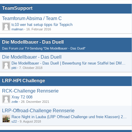
TeamSupport
Teamforum Absima / Team C
tc10 wer hat setup tipps für Teppich
mailman
-
16. Februar 2016
Die Modellbauer - Das Duell
Das Forum zur TV-Sendung "Die Modellbauer - Das Duell"
Die Modellbauer - Das Duell
Die Modellbauer - Das Duell | Bewerbung für neue Staffel bei DMAX *Werbung*
pitti
-
7. Oktober 2018
LRP-HPI Challenge
RCK-Challenge Rennserie
Xray T2 008
zelle
-
28. Dezember 2021
LRP-Offroad-Challenge Rennserie
Race Night in Lauba (LRP Offroad Challenge und freie Klassen) 25/26.08
u22
-
9. August 2018