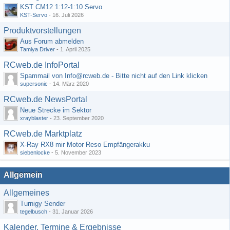
KST CM12 1:12-1:10 Servo
KST-Servo
-
16. Juli 2026
Produktvorstellungen
Aus Forum abmelden
Tamiya Driver
-
1. April 2025
RCweb.de InfoPortal
Spammail von Info@rcweb.de - Bitte nicht auf den Link klicken
supersonic
-
14. März 2020
RCweb.de NewsPortal
Neue Strecke im Sektor
xrayblaster
-
23. September 2020
RCweb.de Marktplatz
X-Ray RX8 mir Motor Reso Empfängerakku
siebenlocke
-
5. November 2023
Allgemein
Allgemeines
Turnigy Sender
tegelbusch
-
31. Januar 2026
Kalender, Termine & Ergebnisse