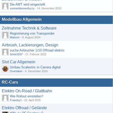
Die AMT wird eingestellt
sonnenblumenfuzzy
-
14. November 2015
Modellbau Allgemein
Zeitnahme Technik & Software
Registrierung von Transponder
Mainzer
-
8. August 2024
Airbrush, Lackierungen, Design
suche Airbrusher 1/10 Offroad elektro
Sonic0207
-
17. Februar 2022
Slot Car Allgemein
Umbau Scalextric in Carrera digital
Overtaker
-
6. Dezember 2016
RC-Cars
Elektro On-Road / Glattbahn
Wie Rollout einstellen?
Fraenky1
-
22. April 2025
Elektro Offroad / Gelände