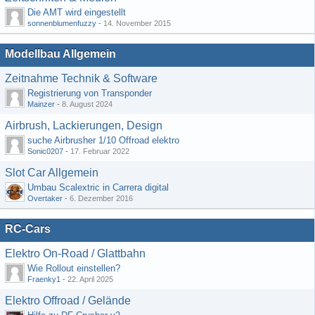
Die AMT wird eingestellt
sonnenblumenfuzzy
-
14. November 2015
Modellbau Allgemein
Zeitnahme Technik & Software
Registrierung von Transponder
Mainzer
-
8. August 2024
Airbrush, Lackierungen, Design
suche Airbrusher 1/10 Offroad elektro
Sonic0207
-
17. Februar 2022
Slot Car Allgemein
Umbau Scalextric in Carrera digital
Overtaker
-
6. Dezember 2016
RC-Cars
Elektro On-Road / Glattbahn
Wie Rollout einstellen?
Fraenky1
-
22. April 2025
Elektro Offroad / Gelände