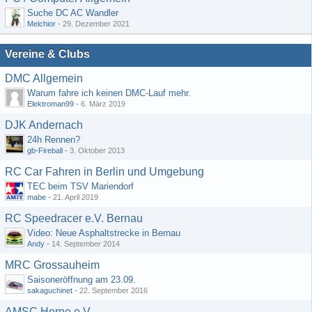
Suche DC AC Wandler
Melchior
-
29. Dezember 2021
Vereine & Clubs
DMC Allgemein
Warum fahre ich keinen DMC-Lauf mehr.
Elektroman99
-
6. März 2019
DJK Andernach
24h Rennen?
gb-Fireball
-
3. Oktober 2013
RC Car Fahren in Berlin und Umgebung
TEC beim TSV Mariendorf
mabe
-
21. April 2019
RC Speedracer e.V. Bernau
Video: Neue Asphaltstrecke in Bernau
Andy
-
14. September 2014
MRC Grossauheim
Saisoneröffnung am 23.09.
sakaguchinet
-
22. September 2016
AMSC Herne e.V.