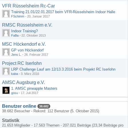
VFR Rüsselsheim Rc-Car
Training 21.01/22.01.2017 beim VFR-Rüsselsheim Indoor Halle
FSchimm
-
20. Januar 2017
RMSC Rüsselsheim e.V.
Indoor Training?
FaBa
-
22. Oktober 2013
MSC Höckendorf e.V.
GP von Höckendorf
Jens L.
-
26. Februar 2017
Project RC Iserlohn
LRP Challenge Lauf am 12/13.3.2016 beim Projekt RC Iserlohn
kaba
-
3. März 2016
AMSC Augsburg e.V.
1. AMSC pineapple Masters
gosu
-
17. Juli 2017
Benutzer online
38.682
38.682 Besucher - Rekord: 112 Benutzer (
5. Oktober 2015
)
Statistik
21.653 Mitglieder - 17.563 Themen - 207.021 Beiträge (23,34 Beiträge pro