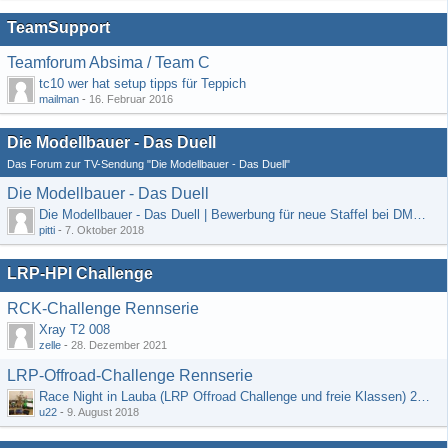
TeamSupport
Teamforum Absima / Team C
tc10 wer hat setup tipps für Teppich
mailman
-
16. Februar 2016
Die Modellbauer - Das Duell
Das Forum zur TV-Sendung "Die Modellbauer - Das Duell"
Die Modellbauer - Das Duell
Die Modellbauer - Das Duell | Bewerbung für neue Staffel bei DMAX *Werbung*
pitti
-
7. Oktober 2018
LRP-HPI Challenge
RCK-Challenge Rennserie
Xray T2 008
zelle
-
28. Dezember 2021
LRP-Offroad-Challenge Rennserie
Race Night in Lauba (LRP Offroad Challenge und freie Klassen) 25/26.08
u22
-
9. August 2018