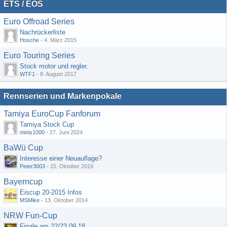
ETS / EOS
Euro Offroad Series
Nachrückerliste
Hosche
-
4. März 2015
Euro Touring Series
Stock motor und regler.
WTF1
-
8. August 2017
Rennserien und Markenpokale
Tamiya EuroCup Fanforum
Tamiya Stock Cup
minis1000
-
27. Juni 2024
BaWü Cup
Interesse einer Neuauflage?
Peter3003
-
15. Oktober 2019
Bayerncup
Eiscup 20-2015 Infos
MSMike
-
13. Oktober 2014
NRW Fun-Cup
Finale am 22/23.09.18