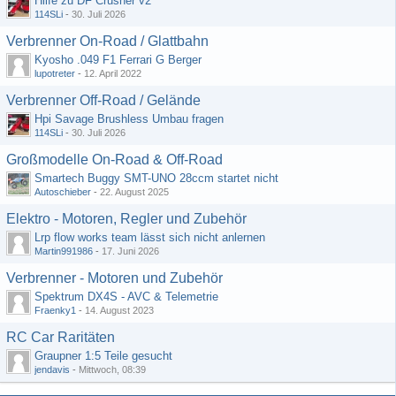
Hilfe zu DF Crusher v2
114SLi
-
30. Juli 2026
Verbrenner On-Road / Glattbahn
Kyosho .049 F1 Ferrari G Berger
lupotreter
-
12. April 2022
Verbrenner Off-Road / Gelände
Hpi Savage Brushless Umbau fragen
114SLi
-
30. Juli 2026
Großmodelle On-Road & Off-Road
Smartech Buggy SMT-UNO 28ccm startet nicht
Autoschieber
-
22. August 2025
Elektro - Motoren, Regler und Zubehör
Lrp flow works team lässt sich nicht anlernen
Martin991986
-
17. Juni 2026
Verbrenner - Motoren und Zubehör
Spektrum DX4S - AVC & Telemetrie
Fraenky1
-
14. August 2023
RC Car Raritäten
Graupner 1:5 Teile gesucht
jendavis
-
Mittwoch, 08:39