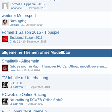
Formel 1 Tippspiel 2016
Laborkittel
-
5. Dezember 2016
weiterer Motorsport
Nürburgring
Lotts18
-
30. Oktober 2019
Formel 1 Saison 2015 - Tippspiel
Endstand Saison 2015
Chris 21
-
10. Dezember 2015
allgemeine Themen ohne Modellbau
Smalltalk - Allgemein
Gibt es noch in Raum Hannover RC Car Offroad modellbauvereine, habe selbst schon gegoogelt aber erfolglos
calotchro
-
10. April 2024
TV Inhalte u. Unterhaltung
6.11.130
2Fast4You
-
13. September 2013
RCweb.de OnlineRacing
Neueröffnung RCWEB Online-Serie?
2Fast4You
-
7. Januar 2017
PC / Computer Allgemein