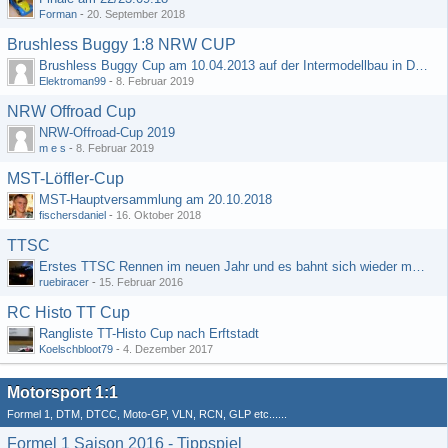
Forman
-
20. September 2018
Brushless Buggy 1:8 NRW CUP
Brushless Buggy Cup am 10.04.2013 auf der Intermodellbau in Dortmund
Elektroman99
-
8. Februar 2019
NRW Offroad Cup
NRW-Offroad-Cup 2019
m e s
-
8. Februar 2019
MST-Löffler-Cup
MST-Hauptversammlung am 20.10.2018
fischersdaniel
-
16. Oktober 2018
TTSC
Erstes TTSC Rennen im neuen Jahr und es bahnt sich wieder mal eine Rekordteilnehmerzahl an
ruebiracer
-
15. Februar 2016
RC Histo TT Cup
Rangliste TT-Histo Cup nach Erftstadt
Koelschbloot79
-
4. Dezember 2017
Motorsport 1:1
Formel 1, DTM, DTCC, Moto-GP, VLN, RCN, GLP etc......
Formel 1 Saison 2016 - Tippspiel