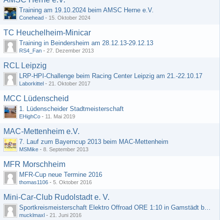
Training am 19.10.2024 beim AMSC Herne e.V.
Conehead
-
15. Oktober 2024
TC Heuchelheim-Minicar
Training in Beindersheim am 28.12.13-29.12.13
RS4_Fan
-
27. Dezember 2013
RCL Leipzig
LRP-HPI-Challenge beim Racing Center Leipzig am 21.-22.10.17
Laborkittel
-
21. Oktober 2017
MCC Lüdenscheid
1. Lüdenscheider Stadtmeisterschaft
EHighCo
-
11. Mai 2019
MAC-Mettenheim e.V.
7. Lauf zum Bayerncup 2013 beim MAC-Mettenheim
MSMike
-
8. September 2013
MFR Morschheim
MFR-Cup neue Termine 2016
thomas1106
-
5. Oktober 2016
Mini-Car-Club Rudolstadt e. V.
Sportkreismeisterschaft Elektro Offroad ORE 1:10 in Gamstädt bei Erfurt, Outdoor mit Indoor Ausweichmöglichkeit!!!
mucklmaxl
-
21. Juni 2016