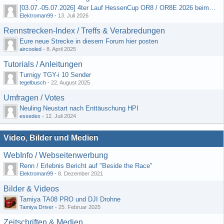
[03.07.-05.07.2026] 4ter Lauf HessenCup OR8 / OR8E 2026 beim MSV Linsengericht e.V.
Elektroman99
-
13. Juli 2026
Rennstrecken-Index / Treffs & Verabredungen
Eure neue Strecke in diesem Forum hier posten
aircooled
-
8. April 2025
Tutorials / Anleitungen
Turnigy TGY-i 10 Sender
tegelbusch
-
22. August 2025
Umfragen / Votes
Neuling Neustart nach Enttäuschung HPI
essedex
-
12. Juli 2024
Video, Bilder und Medien
WebInfo / Webseitenwerbung
Renn / Erlebnis Bericht auf "Beside the Race"
Elektroman99
-
8. Dezember 2021
Bilder & Videos
Tamiya TA08 PRO und DJI Drohne
Tamiya Driver
-
25. Februar 2025
Zeitschriften & Medien