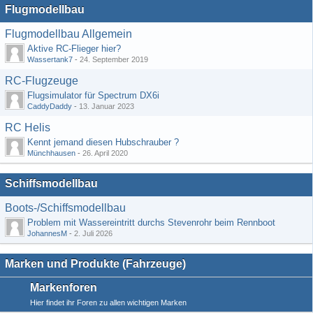
Flugmodellbau
Flugmodellbau Allgemein
Aktive RC-Flieger hier?
Wassertank7
-
24. September 2019
RC-Flugzeuge
Flugsimulator für Spectrum DX6i
CaddyDaddy
-
13. Januar 2023
RC Helis
Kennt jemand diesen Hubschrauber ?
Münchhausen
-
26. April 2020
Schiffsmodellbau
Boots-/Schiffsmodellbau
Problem mit Wassereintritt durchs Stevenrohr beim Rennboot
JohannesM
-
2. Juli 2026
Marken und Produkte (Fahrzeuge)
Markenforen
Hier findet ihr Foren zu allen wichtigen Marken