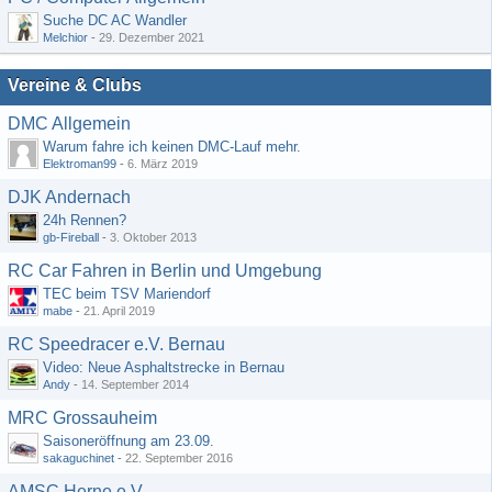
Suche DC AC Wandler
Melchior
-
29. Dezember 2021
Vereine & Clubs
DMC Allgemein
Warum fahre ich keinen DMC-Lauf mehr.
Elektroman99
-
6. März 2019
DJK Andernach
24h Rennen?
gb-Fireball
-
3. Oktober 2013
RC Car Fahren in Berlin und Umgebung
TEC beim TSV Mariendorf
mabe
-
21. April 2019
RC Speedracer e.V. Bernau
Video: Neue Asphaltstrecke in Bernau
Andy
-
14. September 2014
MRC Grossauheim
Saisoneröffnung am 23.09.
sakaguchinet
-
22. September 2016
AMSC Herne e.V.