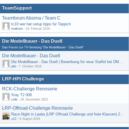
TeamSupport
Teamforum Absima / Team C
tc10 wer hat setup tipps für Teppich
mailman
-
16. Februar 2016
Die Modellbauer - Das Duell
Das Forum zur TV-Sendung "Die Modellbauer - Das Duell"
Die Modellbauer - Das Duell
Die Modellbauer - Das Duell | Bewerbung für neue Staffel bei DMAX *Werbung*
pitti
-
7. Oktober 2018
LRP-HPI Challenge
RCK-Challenge Rennserie
Xray T2 008
zelle
-
28. Dezember 2021
LRP-Offroad-Challenge Rennserie
Race Night in Lauba (LRP Offroad Challenge und freie Klassen) 25/26.08
u22
-
9. August 2018