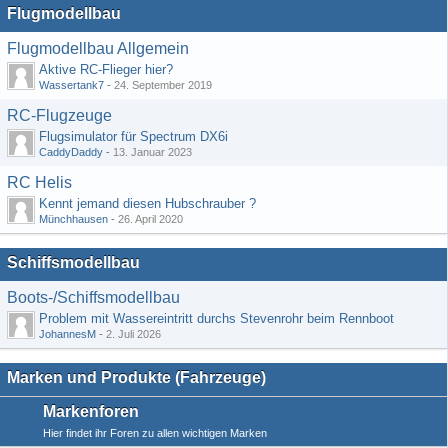
Flugmodellbau
Flugmodellbau Allgemein
Aktive RC-Flieger hier?
Wassertank7
-
24. September 2019
RC-Flugzeuge
Flugsimulator für Spectrum DX6i
CaddyDaddy
-
13. Januar 2023
RC Helis
Kennt jemand diesen Hubschrauber ?
Münchhausen
-
26. April 2020
Schiffsmodellbau
Boots-/Schiffsmodellbau
Problem mit Wassereintritt durchs Stevenrohr beim Rennboot
JohannesM
-
2. Juli 2026
Marken und Produkte (Fahrzeuge)
Markenforen
Hier findet ihr Foren zu allen wichtigen Marken