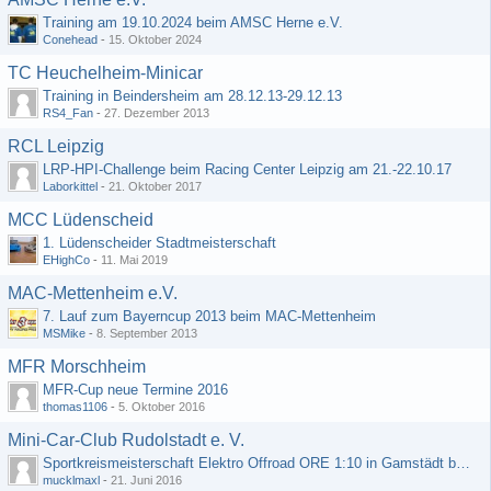
Training am 19.10.2024 beim AMSC Herne e.V.
Conehead
-
15. Oktober 2024
TC Heuchelheim-Minicar
Training in Beindersheim am 28.12.13-29.12.13
RS4_Fan
-
27. Dezember 2013
RCL Leipzig
LRP-HPI-Challenge beim Racing Center Leipzig am 21.-22.10.17
Laborkittel
-
21. Oktober 2017
MCC Lüdenscheid
1. Lüdenscheider Stadtmeisterschaft
EHighCo
-
11. Mai 2019
MAC-Mettenheim e.V.
7. Lauf zum Bayerncup 2013 beim MAC-Mettenheim
MSMike
-
8. September 2013
MFR Morschheim
MFR-Cup neue Termine 2016
thomas1106
-
5. Oktober 2016
Mini-Car-Club Rudolstadt e. V.
Sportkreismeisterschaft Elektro Offroad ORE 1:10 in Gamstädt bei Erfurt, Outdoor mit Indoor Ausweichmöglichkeit!!!
mucklmaxl
-
21. Juni 2016