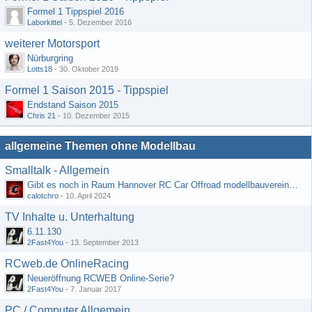
Formel 1 Tippspiel 2016
Laborkittel
-
5. Dezember 2016
weiterer Motorsport
Nürburgring
Lotts18
-
30. Oktober 2019
Formel 1 Saison 2015 - Tippspiel
Endstand Saison 2015
Chris 21
-
10. Dezember 2015
allgemeine Themen ohne Modellbau
Smalltalk - Allgemein
Gibt es noch in Raum Hannover RC Car Offroad modellbauvereine, habe selbst schon gegoogelt aber erfolglos
calotchro
-
10. April 2024
TV Inhalte u. Unterhaltung
6.11.130
2Fast4You
-
13. September 2013
RCweb.de OnlineRacing
Neueröffnung RCWEB Online-Serie?
2Fast4You
-
7. Januar 2017
PC / Computer Allgemein