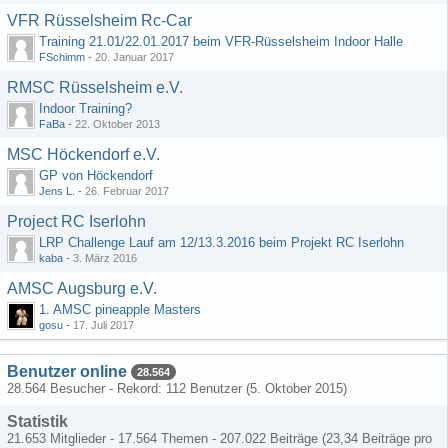
VFR Rüsselsheim Rc-Car
Training 21.01/22.01.2017 beim VFR-Rüsselsheim Indoor Halle
FSchimm
-
20. Januar 2017
RMSC Rüsselsheim e.V.
Indoor Training?
FaBa
-
22. Oktober 2013
MSC Höckendorf e.V.
GP von Höckendorf
Jens L.
-
26. Februar 2017
Project RC Iserlohn
LRP Challenge Lauf am 12/13.3.2016 beim Projekt RC Iserlohn
kaba
-
3. März 2016
AMSC Augsburg e.V.
1. AMSC pineapple Masters
gosu
-
17. Juli 2017
Benutzer online
28.564
28.564 Besucher - Rekord: 112 Benutzer (
5. Oktober 2015
)
Statistik
21.653 Mitglieder - 17.564 Themen - 207.022 Beiträge (23,34 Beiträge pro