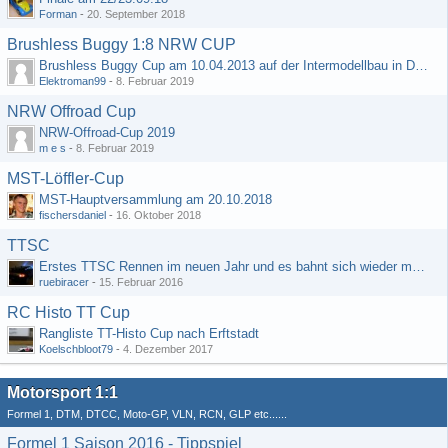
Forman
-
20. September 2018
Brushless Buggy 1:8 NRW CUP
Brushless Buggy Cup am 10.04.2013 auf der Intermodellbau in Dortmund
Elektroman99
-
8. Februar 2019
NRW Offroad Cup
NRW-Offroad-Cup 2019
m e s
-
8. Februar 2019
MST-Löffler-Cup
MST-Hauptversammlung am 20.10.2018
fischersdaniel
-
16. Oktober 2018
TTSC
Erstes TTSC Rennen im neuen Jahr und es bahnt sich wieder mal eine Rekordteilnehmerzahl an
ruebiracer
-
15. Februar 2016
RC Histo TT Cup
Rangliste TT-Histo Cup nach Erftstadt
Koelschbloot79
-
4. Dezember 2017
Motorsport 1:1
Formel 1, DTM, DTCC, Moto-GP, VLN, RCN, GLP etc......
Formel 1 Saison 2016 - Tippspiel