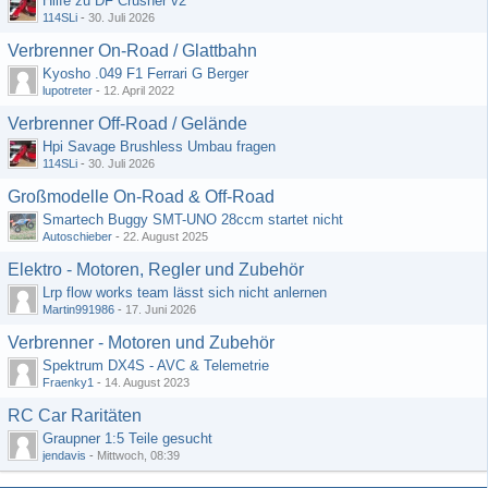
Hilfe zu DF Crusher v2
114SLi
-
30. Juli 2026
Verbrenner On-Road / Glattbahn
Kyosho .049 F1 Ferrari G Berger
lupotreter
-
12. April 2022
Verbrenner Off-Road / Gelände
Hpi Savage Brushless Umbau fragen
114SLi
-
30. Juli 2026
Großmodelle On-Road & Off-Road
Smartech Buggy SMT-UNO 28ccm startet nicht
Autoschieber
-
22. August 2025
Elektro - Motoren, Regler und Zubehör
Lrp flow works team lässt sich nicht anlernen
Martin991986
-
17. Juni 2026
Verbrenner - Motoren und Zubehör
Spektrum DX4S - AVC & Telemetrie
Fraenky1
-
14. August 2023
RC Car Raritäten
Graupner 1:5 Teile gesucht
jendavis
-
Mittwoch, 08:39