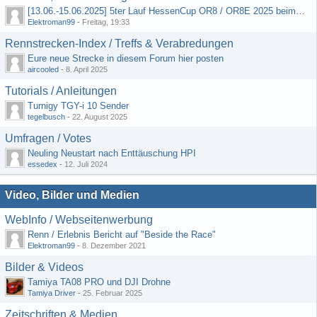
[13.06.-15.06.2025] 5ter Lauf HessenCup OR8 / OR8E 2025 beim MSC Ober-Mörlen e.V.
Elektroman99
-
Freitag, 19:33
Rennstrecken-Index / Treffs & Verabredungen
Eure neue Strecke in diesem Forum hier posten
aircooled
-
8. April 2025
Tutorials / Anleitungen
Turnigy TGY-i 10 Sender
tegelbusch
-
22. August 2025
Umfragen / Votes
Neuling Neustart nach Enttäuschung HPI
essedex
-
12. Juli 2024
Video, Bilder und Medien
WebInfo / Webseitenwerbung
Renn / Erlebnis Bericht auf "Beside the Race"
Elektroman99
-
8. Dezember 2021
Bilder & Videos
Tamiya TA08 PRO und DJI Drohne
Tamiya Driver
-
25. Februar 2025
Zeitschriften & Medien