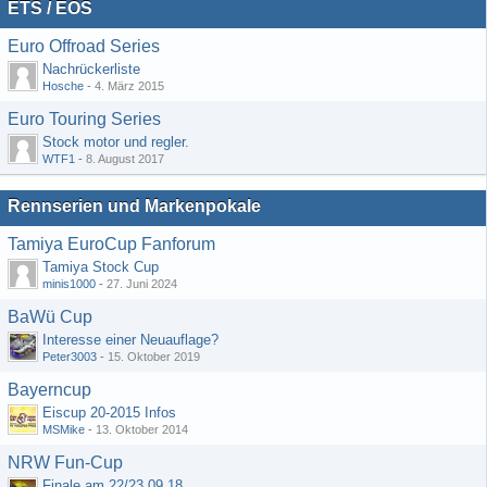
ETS / EOS
Euro Offroad Series
Nachrückerliste
Hosche
-
4. März 2015
Euro Touring Series
Stock motor und regler.
WTF1
-
8. August 2017
Rennserien und Markenpokale
Tamiya EuroCup Fanforum
Tamiya Stock Cup
minis1000
-
27. Juni 2024
BaWü Cup
Interesse einer Neuauflage?
Peter3003
-
15. Oktober 2019
Bayerncup
Eiscup 20-2015 Infos
MSMike
-
13. Oktober 2014
NRW Fun-Cup
Finale am 22/23.09.18