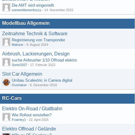
Die AMT wird eingestellt
sonnenblumenfuzzy
-
14. November 2015
Modellbau Allgemein
Zeitnahme Technik & Software
Registrierung von Transponder
Mainzer
-
8. August 2024
Airbrush, Lackierungen, Design
suche Airbrusher 1/10 Offroad elektro
Sonic0207
-
17. Februar 2022
Slot Car Allgemein
Umbau Scalextric in Carrera digital
Overtaker
-
6. Dezember 2016
RC-Cars
Elektro On-Road / Glattbahn
Wie Rollout einstellen?
Fraenky1
-
22. April 2025
Elektro Offroad / Gelände