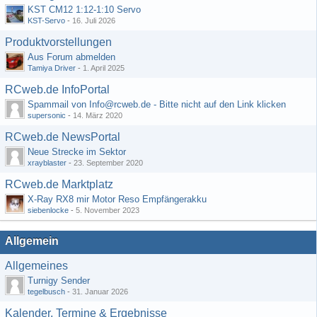
KST CM12 1:12-1:10 Servo
KST-Servo
-
16. Juli 2026
Produktvorstellungen
Aus Forum abmelden
Tamiya Driver
-
1. April 2025
RCweb.de InfoPortal
Spammail von Info@rcweb.de - Bitte nicht auf den Link klicken
supersonic
-
14. März 2020
RCweb.de NewsPortal
Neue Strecke im Sektor
xrayblaster
-
23. September 2020
RCweb.de Marktplatz
X-Ray RX8 mir Motor Reso Empfängerakku
siebenlocke
-
5. November 2023
Allgemein
Allgemeines
Turnigy Sender
tegelbusch
-
31. Januar 2026
Kalender, Termine & Ergebnisse