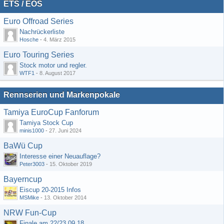
ETS / EOS
Euro Offroad Series
Nachrückerliste
Hosche
-
4. März 2015
Euro Touring Series
Stock motor und regler.
WTF1
-
8. August 2017
Rennserien und Markenpokale
Tamiya EuroCup Fanforum
Tamiya Stock Cup
minis1000
-
27. Juni 2024
BaWü Cup
Interesse einer Neuauflage?
Peter3003
-
15. Oktober 2019
Bayerncup
Eiscup 20-2015 Infos
MSMike
-
13. Oktober 2014
NRW Fun-Cup
Finale am 22/23.09.18