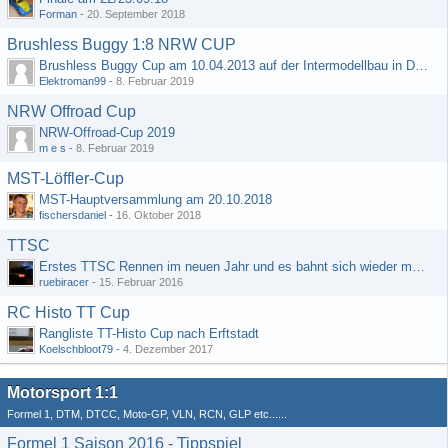
Forman
-
20. September 2018
Brushless Buggy 1:8 NRW CUP
Brushless Buggy Cup am 10.04.2013 auf der Intermodellbau in Dortmund
Elektroman99
-
8. Februar 2019
NRW Offroad Cup
NRW-Offroad-Cup 2019
m e s
-
8. Februar 2019
MST-Löffler-Cup
MST-Hauptversammlung am 20.10.2018
fischersdaniel
-
16. Oktober 2018
TTSC
Erstes TTSC Rennen im neuen Jahr und es bahnt sich wieder mal eine Rekordteilnehmerzahl an
ruebiracer
-
15. Februar 2016
RC Histo TT Cup
Rangliste TT-Histo Cup nach Erftstadt
Koelschbloot79
-
4. Dezember 2017
Motorsport 1:1
Formel 1, DTM, DTCC, Moto-GP, VLN, RCN, GLP etc......
Formel 1 Saison 2016 - Tippspiel