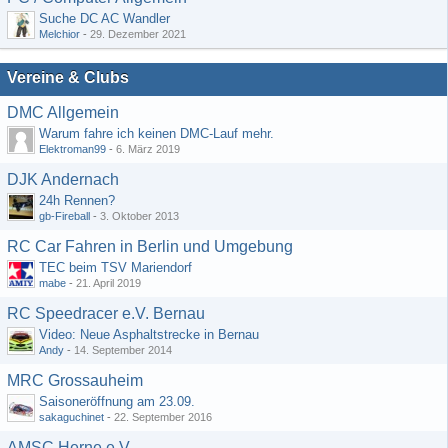
Suche DC AC Wandler
Melchior
-
29. Dezember 2021
Vereine & Clubs
DMC Allgemein
Warum fahre ich keinen DMC-Lauf mehr.
Elektroman99
-
6. März 2019
DJK Andernach
24h Rennen?
gb-Fireball
-
3. Oktober 2013
RC Car Fahren in Berlin und Umgebung
TEC beim TSV Mariendorf
mabe
-
21. April 2019
RC Speedracer e.V. Bernau
Video: Neue Asphaltstrecke in Bernau
Andy
-
14. September 2014
MRC Grossauheim
Saisoneröffnung am 23.09.
sakaguchinet
-
22. September 2016
AMSC Herne e.V.