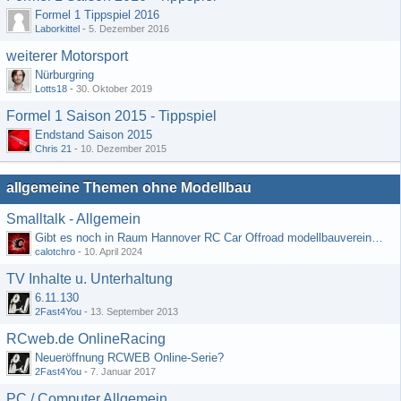
Formel 1 Tippspiel 2016
Laborkittel
-
5. Dezember 2016
weiterer Motorsport
Nürburgring
Lotts18
-
30. Oktober 2019
Formel 1 Saison 2015 - Tippspiel
Endstand Saison 2015
Chris 21
-
10. Dezember 2015
allgemeine Themen ohne Modellbau
Smalltalk - Allgemein
Gibt es noch in Raum Hannover RC Car Offroad modellbauvereine, habe selbst schon gegoogelt aber erfolglos
calotchro
-
10. April 2024
TV Inhalte u. Unterhaltung
6.11.130
2Fast4You
-
13. September 2013
RCweb.de OnlineRacing
Neueröffnung RCWEB Online-Serie?
2Fast4You
-
7. Januar 2017
PC / Computer Allgemein