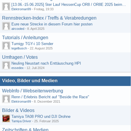
[13.06.-15.06.2025] 5ter Lauf HessenCup OR8 / OR8E 2025 beim MSC Ober-Mörlen e.V.
Elektroman99
-
Freitag, 19:33
Rennstrecken-Index / Treffs & Verabredungen
Eure neue Strecke in diesem Forum hier posten
aircooled
-
8. April 2025
Tutorials / Anleitungen
Turnigy TGY-i 10 Sender
tegelbusch
-
22. August 2025
Umfragen / Votes
Neuling Neustart nach Enttäuschung HPI
essedex
-
12. Juli 2024
Video, Bilder und Medien
WebInfo / Webseitenwerbung
Renn / Erlebnis Bericht auf "Beside the Race"
Elektroman99
-
8. Dezember 2021
Bilder & Videos
Tamiya TA08 PRO und DJI Drohne
Tamiya Driver
-
25. Februar 2025
Zeitschriften & Medien