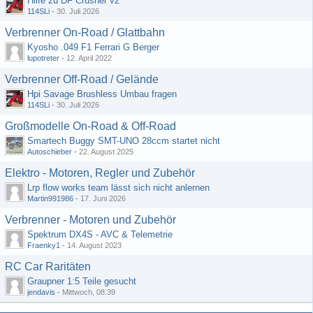
Hilfe zu DF Crusher v2
114SLi
-
30. Juli 2026
Verbrenner On-Road / Glattbahn
Kyosho .049 F1 Ferrari G Berger
lupotreter
-
12. April 2022
Verbrenner Off-Road / Gelände
Hpi Savage Brushless Umbau fragen
114SLi
-
30. Juli 2026
Großmodelle On-Road & Off-Road
Smartech Buggy SMT-UNO 28ccm startet nicht
Autoschieber
-
22. August 2025
Elektro - Motoren, Regler und Zubehör
Lrp flow works team lässt sich nicht anlernen
Martin991986
-
17. Juni 2026
Verbrenner - Motoren und Zubehör
Spektrum DX4S - AVC & Telemetrie
Fraenky1
-
14. August 2023
RC Car Raritäten
Graupner 1:5 Teile gesucht
jendavis
-
Mittwoch, 08:39