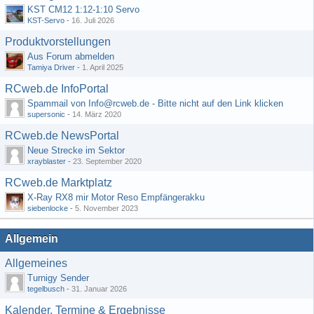
KST CM12 1:12-1:10 Servo
KST-Servo
-
16. Juli 2026
Produktvorstellungen
Aus Forum abmelden
Tamiya Driver
-
1. April 2025
RCweb.de InfoPortal
Spammail von Info@rcweb.de - Bitte nicht auf den Link klicken
supersonic
-
14. März 2020
RCweb.de NewsPortal
Neue Strecke im Sektor
xrayblaster
-
23. September 2020
RCweb.de Marktplatz
X-Ray RX8 mir Motor Reso Empfängerakku
siebenlocke
-
5. November 2023
Allgemein
Allgemeines
Turnigy Sender
tegelbusch
-
31. Januar 2026
Kalender, Termine & Ergebnisse