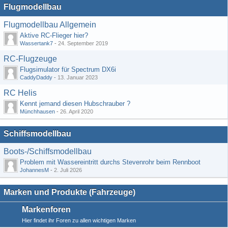
Flugmodellbau
Flugmodellbau Allgemein
Aktive RC-Flieger hier?
Wassertank7
-
24. September 2019
RC-Flugzeuge
Flugsimulator für Spectrum DX6i
CaddyDaddy
-
13. Januar 2023
RC Helis
Kennt jemand diesen Hubschrauber ?
Münchhausen
-
26. April 2020
Schiffsmodellbau
Boots-/Schiffsmodellbau
Problem mit Wassereintritt durchs Stevenrohr beim Rennboot
JohannesM
-
2. Juli 2026
Marken und Produkte (Fahrzeuge)
Markenforen
Hier findet ihr Foren zu allen wichtigen Marken