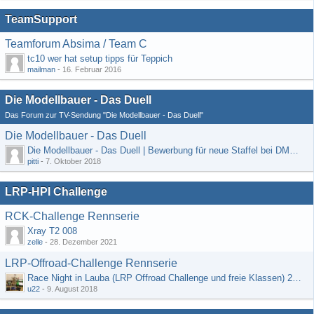
TeamSupport
Teamforum Absima / Team C
tc10 wer hat setup tipps für Teppich
mailman
-
16. Februar 2016
Die Modellbauer - Das Duell
Das Forum zur TV-Sendung "Die Modellbauer - Das Duell"
Die Modellbauer - Das Duell
Die Modellbauer - Das Duell | Bewerbung für neue Staffel bei DMAX *Werbung*
pitti
-
7. Oktober 2018
LRP-HPI Challenge
RCK-Challenge Rennserie
Xray T2 008
zelle
-
28. Dezember 2021
LRP-Offroad-Challenge Rennserie
Race Night in Lauba (LRP Offroad Challenge und freie Klassen) 25/26.08
u22
-
9. August 2018