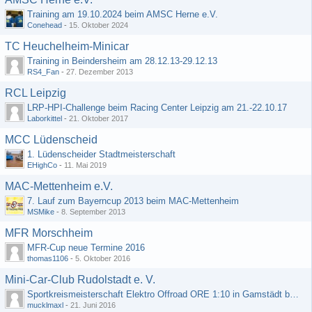
Training am 19.10.2024 beim AMSC Herne e.V.
Conehead
-
15. Oktober 2024
TC Heuchelheim-Minicar
Training in Beindersheim am 28.12.13-29.12.13
RS4_Fan
-
27. Dezember 2013
RCL Leipzig
LRP-HPI-Challenge beim Racing Center Leipzig am 21.-22.10.17
Laborkittel
-
21. Oktober 2017
MCC Lüdenscheid
1. Lüdenscheider Stadtmeisterschaft
EHighCo
-
11. Mai 2019
MAC-Mettenheim e.V.
7. Lauf zum Bayerncup 2013 beim MAC-Mettenheim
MSMike
-
8. September 2013
MFR Morschheim
MFR-Cup neue Termine 2016
thomas1106
-
5. Oktober 2016
Mini-Car-Club Rudolstadt e. V.
Sportkreismeisterschaft Elektro Offroad ORE 1:10 in Gamstädt bei Erfurt, Outdoor mit Indoor Ausweichmöglichkeit!!!
mucklmaxl
-
21. Juni 2016