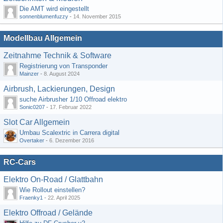
Die AMT wird eingestellt
sonnenblumenfuzzy
-
14. November 2015
Modellbau Allgemein
Zeitnahme Technik & Software
Registrierung von Transponder
Mainzer
-
8. August 2024
Airbrush, Lackierungen, Design
suche Airbrusher 1/10 Offroad elektro
Sonic0207
-
17. Februar 2022
Slot Car Allgemein
Umbau Scalextric in Carrera digital
Overtaker
-
6. Dezember 2016
RC-Cars
Elektro On-Road / Glattbahn
Wie Rollout einstellen?
Fraenky1
-
22. April 2025
Elektro Offroad / Gelände