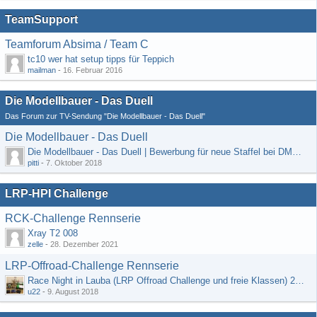
TeamSupport
Teamforum Absima / Team C
tc10 wer hat setup tipps für Teppich
mailman
-
16. Februar 2016
Die Modellbauer - Das Duell
Das Forum zur TV-Sendung "Die Modellbauer - Das Duell"
Die Modellbauer - Das Duell
Die Modellbauer - Das Duell | Bewerbung für neue Staffel bei DMAX *Werbung*
pitti
-
7. Oktober 2018
LRP-HPI Challenge
RCK-Challenge Rennserie
Xray T2 008
zelle
-
28. Dezember 2021
LRP-Offroad-Challenge Rennserie
Race Night in Lauba (LRP Offroad Challenge und freie Klassen) 25/26.08
u22
-
9. August 2018