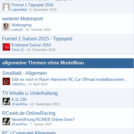
Formel 1 Tippspiel 2016
Laborkittel
-
5. Dezember 2016
weiterer Motorsport
Nürburgring
Lotts18
-
30. Oktober 2019
Formel 1 Saison 2015 - Tippspiel
Endstand Saison 2015
Chris 21
-
10. Dezember 2015
allgemeine Themen ohne Modellbau
Smalltalk - Allgemein
Gibt es noch in Raum Hannover RC Car Offroad modellbauvereine, habe selbst schon gegoogelt aber erfolglos
calotchro
-
10. April 2024
TV Inhalte u. Unterhaltung
6.11.130
2Fast4You
-
13. September 2013
RCweb.de OnlineRacing
Neueröffnung RCWEB Online-Serie?
2Fast4You
-
7. Januar 2017
PC / Computer Allgemein