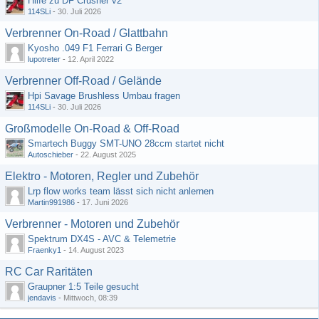
Hilfe zu DF Crusher v2
114SLi
-
30. Juli 2026
Verbrenner On-Road / Glattbahn
Kyosho .049 F1 Ferrari G Berger
lupotreter
-
12. April 2022
Verbrenner Off-Road / Gelände
Hpi Savage Brushless Umbau fragen
114SLi
-
30. Juli 2026
Großmodelle On-Road & Off-Road
Smartech Buggy SMT-UNO 28ccm startet nicht
Autoschieber
-
22. August 2025
Elektro - Motoren, Regler und Zubehör
Lrp flow works team lässt sich nicht anlernen
Martin991986
-
17. Juni 2026
Verbrenner - Motoren und Zubehör
Spektrum DX4S - AVC & Telemetrie
Fraenky1
-
14. August 2023
RC Car Raritäten
Graupner 1:5 Teile gesucht
jendavis
-
Mittwoch, 08:39