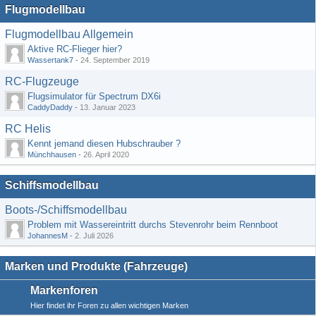
Flugmodellbau
Flugmodellbau Allgemein
Aktive RC-Flieger hier?
Wassertank7
-
24. September 2019
RC-Flugzeuge
Flugsimulator für Spectrum DX6i
CaddyDaddy
-
13. Januar 2023
RC Helis
Kennt jemand diesen Hubschrauber ?
Münchhausen
-
26. April 2020
Schiffsmodellbau
Boots-/Schiffsmodellbau
Problem mit Wassereintritt durchs Stevenrohr beim Rennboot
JohannesM
-
2. Juli 2026
Marken und Produkte (Fahrzeuge)
Markenforen
Hier findet ihr Foren zu allen wichtigen Marken