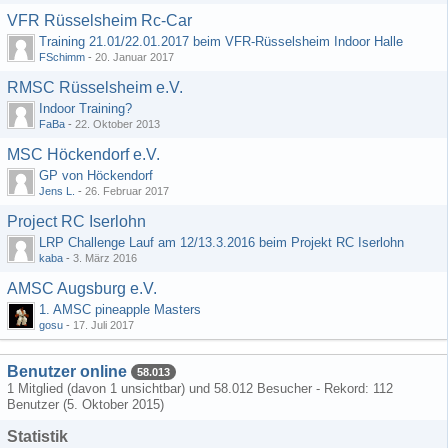
VFR Rüsselsheim Rc-Car
Training 21.01/22.01.2017 beim VFR-Rüsselsheim Indoor Halle
FSchimm
-
20. Januar 2017
RMSC Rüsselsheim e.V.
Indoor Training?
FaBa
-
22. Oktober 2013
MSC Höckendorf e.V.
GP von Höckendorf
Jens L.
-
26. Februar 2017
Project RC Iserlohn
LRP Challenge Lauf am 12/13.3.2016 beim Projekt RC Iserlohn
kaba
-
3. März 2016
AMSC Augsburg e.V.
1. AMSC pineapple Masters
gosu
-
17. Juli 2017
Benutzer online
58.013
1 Mitglied (davon 1 unsichtbar) und 58.012 Besucher - Rekord: 112
Benutzer (
5. Oktober 2015
)
Statistik