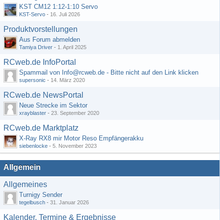
KST CM12 1:12-1:10 Servo
KST-Servo
-
16. Juli 2026
Produktvorstellungen
Aus Forum abmelden
Tamiya Driver
-
1. April 2025
RCweb.de InfoPortal
Spammail von Info@rcweb.de - Bitte nicht auf den Link klicken
supersonic
-
14. März 2020
RCweb.de NewsPortal
Neue Strecke im Sektor
xrayblaster
-
23. September 2020
RCweb.de Marktplatz
X-Ray RX8 mir Motor Reso Empfängerakku
siebenlocke
-
5. November 2023
Allgemein
Allgemeines
Turnigy Sender
tegelbusch
-
31. Januar 2026
Kalender, Termine & Ergebnisse