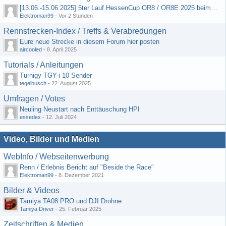
[13.06.-15.06.2025] 5ter Lauf HessenCup OR8 / OR8E 2025 beim MSC Ober-Mörlen e.V.
Elektroman99
-
Vor 2 Stunden
Rennstrecken-Index / Treffs & Verabredungen
Eure neue Strecke in diesem Forum hier posten
aircooled
-
8. April 2025
Tutorials / Anleitungen
Turnigy TGY-i 10 Sender
tegelbusch
-
22. August 2025
Umfragen / Votes
Neuling Neustart nach Enttäuschung HPI
essedex
-
12. Juli 2024
Video, Bilder und Medien
WebInfo / Webseitenwerbung
Renn / Erlebnis Bericht auf "Beside the Race"
Elektroman99
-
8. Dezember 2021
Bilder & Videos
Tamiya TA08 PRO und DJI Drohne
Tamiya Driver
-
25. Februar 2025
Zeitschriften & Medien