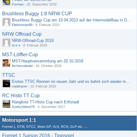
Forman
-
20. September 2018
Brushless Buggy 1:8 NRW CUP
Brushless Buggy Cup am 10.04.2013 auf der Intermodellbau in Dortmund
Elektroman99
-
8. Februar 2019
NRW Offroad Cup
NRW-Offroad-Cup 2019
m e s
-
8. Februar 2019
MST-Löffler-Cup
MST-Hauptversammlung am 20.10.2018
fischersdaniel
-
16. Oktober 2018
TTSC
Erstes TTSC Rennen im neuen Jahr und es bahnt sich wieder mal eine Rekordteilnehmerzahl an
ruebiracer
-
15. Februar 2016
RC Histo TT Cup
Rangliste TT-Histo Cup nach Erftstadt
Koelschbloot79
-
4. Dezember 2017
Motorsport 1:1
Formel 1, DTM, DTCC, Moto-GP, VLN, RCN, GLP etc......
Formel 1 Saison 2016 - Tippspiel