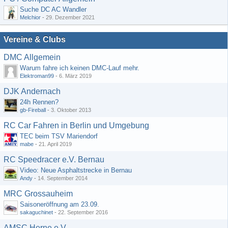
Suche DC AC Wandler
Melchior
-
29. Dezember 2021
Vereine & Clubs
DMC Allgemein
Warum fahre ich keinen DMC-Lauf mehr.
Elektroman99
-
6. März 2019
DJK Andernach
24h Rennen?
gb-Fireball
-
3. Oktober 2013
RC Car Fahren in Berlin und Umgebung
TEC beim TSV Mariendorf
mabe
-
21. April 2019
RC Speedracer e.V. Bernau
Video: Neue Asphaltstrecke in Bernau
Andy
-
14. September 2014
MRC Grossauheim
Saisoneröffnung am 23.09.
sakaguchinet
-
22. September 2016
AMSC Herne e.V.