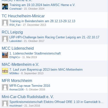
Training am 19.10.2024 beim AMSC Herne e.V.
Conehead
-
15. Oktober 2024
TC Heuchelheim-Minicar
Training in Beindersheim am 28.12.13-29.12.13
RS4_Fan
-
27. Dezember 2013
RCL Leipzig
LRP-HPI-Challenge beim Racing Center Leipzig am 21.-22.10.17
Laborkittel
-
21. Oktober 2017
MCC Lüdenscheid
1. Lüdenscheider Stadtmeisterschaft
EHighCo
-
11. Mai 2019
MAC-Mettenheim e.V.
7. Lauf zum Bayerncup 2013 beim MAC-Mettenheim
MSMike
-
8. September 2013
MFR Morschheim
MFR-Cup neue Termine 2016
thomas1106
-
5. Oktober 2016
Mini-Car-Club Rudolstadt e. V.
Sportkreismeisterschaft Elektro Offroad ORE 1:10 in Gamstädt bei Erfurt, Outdoor mit Indoor Ausweichmöglichkeit!!!
mucklmaxl
-
21. Juni 2016