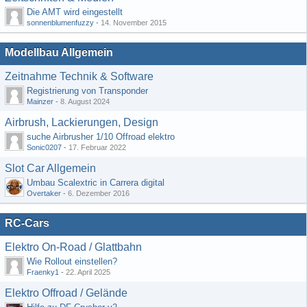
Die AMT wird eingestellt
sonnenblumenfuzzy
-
14. November 2015
Modellbau Allgemein
Zeitnahme Technik & Software
Registrierung von Transponder
Mainzer
-
8. August 2024
Airbrush, Lackierungen, Design
suche Airbrusher 1/10 Offroad elektro
Sonic0207
-
17. Februar 2022
Slot Car Allgemein
Umbau Scalextric in Carrera digital
Overtaker
-
6. Dezember 2016
RC-Cars
Elektro On-Road / Glattbahn
Wie Rollout einstellen?
Fraenky1
-
22. April 2025
Elektro Offroad / Gelände