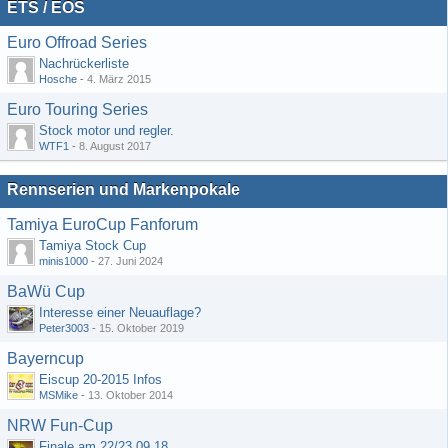
ETS / EOS
Euro Offroad Series
Nachrückerliste
Hosche
-
4. März 2015
Euro Touring Series
Stock motor und regler.
WTF1
-
8. August 2017
Rennserien und Markenpokale
Tamiya EuroCup Fanforum
Tamiya Stock Cup
minis1000
-
27. Juni 2024
BaWü Cup
Interesse einer Neuauflage?
Peter3003
-
15. Oktober 2019
Bayerncup
Eiscup 20-2015 Infos
MSMike
-
13. Oktober 2014
NRW Fun-Cup
Finale am 22/23.09.18