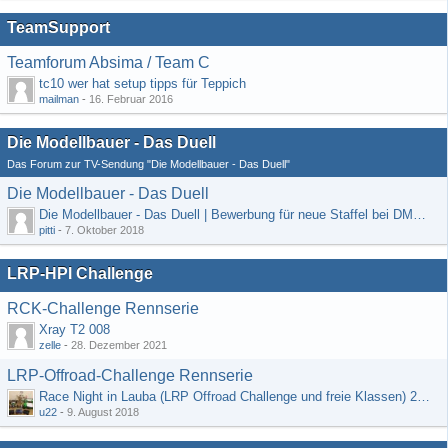
TeamSupport
Teamforum Absima / Team C
tc10 wer hat setup tipps für Teppich
mailman
-
16. Februar 2016
Die Modellbauer - Das Duell
Das Forum zur TV-Sendung "Die Modellbauer - Das Duell"
Die Modellbauer - Das Duell
Die Modellbauer - Das Duell | Bewerbung für neue Staffel bei DMAX *Werbung*
pitti
-
7. Oktober 2018
LRP-HPI Challenge
RCK-Challenge Rennserie
Xray T2 008
zelle
-
28. Dezember 2021
LRP-Offroad-Challenge Rennserie
Race Night in Lauba (LRP Offroad Challenge und freie Klassen) 25/26.08
u22
-
9. August 2018