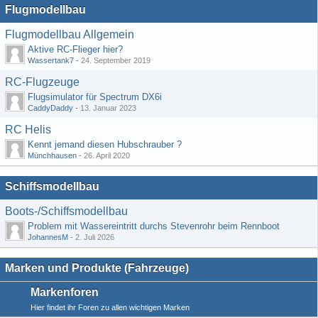
Flugmodellbau
Flugmodellbau Allgemein
Aktive RC-Flieger hier?
Wassertank7
-
24. September 2019
RC-Flugzeuge
Flugsimulator für Spectrum DX6i
CaddyDaddy
-
13. Januar 2023
RC Helis
Kennt jemand diesen Hubschrauber ?
Münchhausen
-
26. April 2020
Schiffsmodellbau
Boots-/Schiffsmodellbau
Problem mit Wassereintritt durchs Stevenrohr beim Rennboot
JohannesM
-
2. Juli 2026
Marken und Produkte (Fahrzeuge)
Markenforen
Hier findet ihr Foren zu allen wichtigen Marken