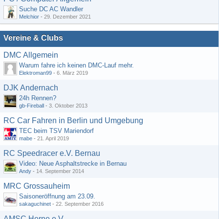
Suche DC AC Wandler
Melchior
-
29. Dezember 2021
Vereine & Clubs
DMC Allgemein
Warum fahre ich keinen DMC-Lauf mehr.
Elektroman99
-
6. März 2019
DJK Andernach
24h Rennen?
gb-Fireball
-
3. Oktober 2013
RC Car Fahren in Berlin und Umgebung
TEC beim TSV Mariendorf
mabe
-
21. April 2019
RC Speedracer e.V. Bernau
Video: Neue Asphaltstrecke in Bernau
Andy
-
14. September 2014
MRC Grossauheim
Saisoneröffnung am 23.09.
sakaguchinet
-
22. September 2016
AMSC Herne e.V.