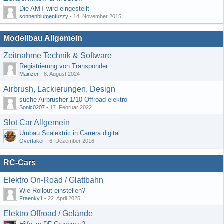
Die AMT wird eingestellt
sonnenblumenfuzzy
-
14. November 2015
Modellbau Allgemein
Zeitnahme Technik & Software
Registrierung von Transponder
Mainzer
-
8. August 2024
Airbrush, Lackierungen, Design
suche Airbrusher 1/10 Offroad elektro
Sonic0207
-
17. Februar 2022
Slot Car Allgemein
Umbau Scalextric in Carrera digital
Overtaker
-
6. Dezember 2016
RC-Cars
Elektro On-Road / Glattbahn
Wie Rollout einstellen?
Fraenky1
-
22. April 2025
Elektro Offroad / Gelände