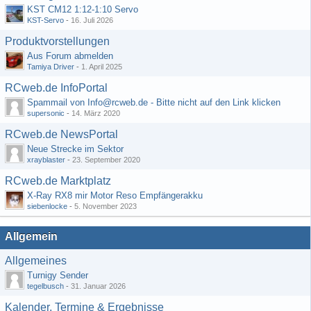
KST CM12 1:12-1:10 Servo
KST-Servo
-
16. Juli 2026
Produktvorstellungen
Aus Forum abmelden
Tamiya Driver
-
1. April 2025
RCweb.de InfoPortal
Spammail von Info@rcweb.de - Bitte nicht auf den Link klicken
supersonic
-
14. März 2020
RCweb.de NewsPortal
Neue Strecke im Sektor
xrayblaster
-
23. September 2020
RCweb.de Marktplatz
X-Ray RX8 mir Motor Reso Empfängerakku
siebenlocke
-
5. November 2023
Allgemein
Allgemeines
Turnigy Sender
tegelbusch
-
31. Januar 2026
Kalender, Termine & Ergebnisse