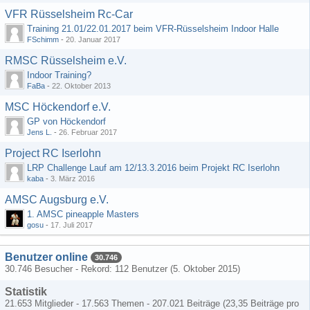
VFR Rüsselsheim Rc-Car
Training 21.01/22.01.2017 beim VFR-Rüsselsheim Indoor Halle
FSchimm
-
20. Januar 2017
RMSC Rüsselsheim e.V.
Indoor Training?
FaBa
-
22. Oktober 2013
MSC Höckendorf e.V.
GP von Höckendorf
Jens L.
-
26. Februar 2017
Project RC Iserlohn
LRP Challenge Lauf am 12/13.3.2016 beim Projekt RC Iserlohn
kaba
-
3. März 2016
AMSC Augsburg e.V.
1. AMSC pineapple Masters
gosu
-
17. Juli 2017
Benutzer online
30.746
30.746 Besucher - Rekord: 112 Benutzer (
5. Oktober 2015
)
Statistik
21.653 Mitglieder - 17.563 Themen - 207.021 Beiträge (23,35 Beiträge pro