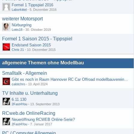
Formel 1 Tippspiel 2016
Laborkittel
-
5. Dezember 2016
weiterer Motorsport
Nürburgring
Lotts18
-
30. Oktober 2019
Formel 1 Saison 2015 - Tippspiel
Endstand Saison 2015
Chris 21
-
10. Dezember 2015
allgemeine Themen ohne Modellbau
Smalltalk - Allgemein
Gibt es noch in Raum Hannover RC Car Offroad modellbauvereine, habe selbst schon gegoogelt aber erfolglos
calotchro
-
10. April 2024
TV Inhalte u. Unterhaltung
6.11.130
2Fast4You
-
13. September 2013
RCweb.de OnlineRacing
Neueröffnung RCWEB Online-Serie?
2Fast4You
-
7. Januar 2017
PC / Computer Allgemein