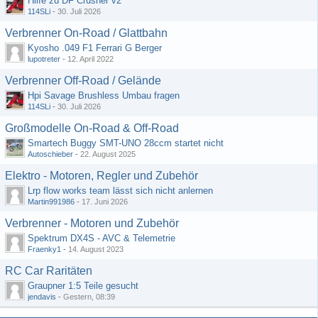
Hilfe zu DF Crusher v2
114SLi
-
30. Juli 2026
Verbrenner On-Road / Glattbahn
Kyosho .049 F1 Ferrari G Berger
lupotreter
-
12. April 2022
Verbrenner Off-Road / Gelände
Hpi Savage Brushless Umbau fragen
114SLi
-
30. Juli 2026
Großmodelle On-Road & Off-Road
Smartech Buggy SMT-UNO 28ccm startet nicht
Autoschieber
-
22. August 2025
Elektro - Motoren, Regler und Zubehör
Lrp flow works team lässt sich nicht anlernen
Martin991986
-
17. Juni 2026
Verbrenner - Motoren und Zubehör
Spektrum DX4S - AVC & Telemetrie
Fraenky1
-
14. August 2023
RC Car Raritäten
Graupner 1:5 Teile gesucht
jendavis
-
Gestern, 08:39