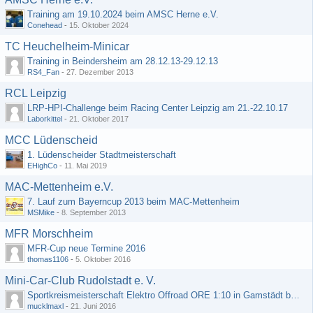
Training am 19.10.2024 beim AMSC Herne e.V.
Conehead
-
15. Oktober 2024
TC Heuchelheim-Minicar
Training in Beindersheim am 28.12.13-29.12.13
RS4_Fan
-
27. Dezember 2013
RCL Leipzig
LRP-HPI-Challenge beim Racing Center Leipzig am 21.-22.10.17
Laborkittel
-
21. Oktober 2017
MCC Lüdenscheid
1. Lüdenscheider Stadtmeisterschaft
EHighCo
-
11. Mai 2019
MAC-Mettenheim e.V.
7. Lauf zum Bayerncup 2013 beim MAC-Mettenheim
MSMike
-
8. September 2013
MFR Morschheim
MFR-Cup neue Termine 2016
thomas1106
-
5. Oktober 2016
Mini-Car-Club Rudolstadt e. V.
Sportkreismeisterschaft Elektro Offroad ORE 1:10 in Gamstädt bei Erfurt, Outdoor mit Indoor Ausweichmöglichkeit!!!
mucklmaxl
-
21. Juni 2016