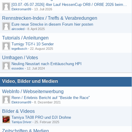
[03.07.-05.07.2026] 4ter Lauf HessenCup OR8 / OR8E 2026 beim MSV Linsengericht e.V.
Elektroman99
-
13. Juli 2026
Rennstrecken-Index / Treffs & Verabredungen
Eure neue Strecke in diesem Forum hier posten
aircooled
-
8. April 2025
Tutorials / Anleitungen
Turnigy TGY-i 10 Sender
tegelbusch
-
22. August 2025
Umfragen / Votes
Neuling Neustart nach Enttäuschung HPI
essedex
-
12. Juli 2024
Video, Bilder und Medien
WebInfo / Webseitenwerbung
Renn / Erlebnis Bericht auf "Beside the Race"
Elektroman99
-
8. Dezember 2021
Bilder & Videos
Tamiya TA08 PRO und DJI Drohne
Tamiya Driver
-
25. Februar 2025
Zeitschriften & Medien