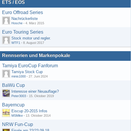
ETS / EOS
Euro Offroad Series
Nachrückerliste
Hosche
-
4. März 2015
Euro Touring Series
Stock motor und regler.
WTF1
-
8. August 2017
Rennserien und Markenpokale
Tamiya EuroCup Fanforum
Tamiya Stock Cup
minis1000
-
27. Juni 2024
BaWü Cup
Interesse einer Neuauflage?
Peter3003
-
15. Oktober 2019
Bayerncup
Eiscup 20-2015 Infos
MSMike
-
13. Oktober 2014
NRW Fun-Cup
Finale am 22/23.09.18