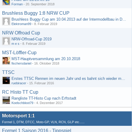
Forman
-
20. September 2018
Brushless Buggy 1:8 NRW CUP
Brushless Buggy Cup am 10.04.2013 auf der Intermodellbau in Dortmund
Elektroman99
-
8. Februar 2019
NRW Offroad Cup
NRW-Offroad-Cup 2019
m e s
-
8. Februar 2019
MST-Löffler-Cup
MST-Hauptversammlung am 20.10.2018
fischersdaniel
-
16. Oktober 2018
TTSC
Erstes TTSC Rennen im neuen Jahr und es bahnt sich wieder mal eine Rekordteilnehmerzahl an
ruebiracer
-
15. Februar 2016
RC Histo TT Cup
Rangliste TT-Histo Cup nach Erftstadt
Koelschbloot79
-
4. Dezember 2017
Motorsport 1:1
Formel 1, DTM, DTCC, Moto-GP, VLN, RCN, GLP etc......
Formel 1 Saison 2016 - Tippspiel