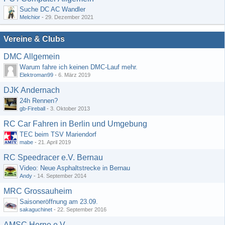
Suche DC AC Wandler
Melchior
-
29. Dezember 2021
Vereine & Clubs
DMC Allgemein
Warum fahre ich keinen DMC-Lauf mehr.
Elektroman99
-
6. März 2019
DJK Andernach
24h Rennen?
gb-Fireball
-
3. Oktober 2013
RC Car Fahren in Berlin und Umgebung
TEC beim TSV Mariendorf
mabe
-
21. April 2019
RC Speedracer e.V. Bernau
Video: Neue Asphaltstrecke in Bernau
Andy
-
14. September 2014
MRC Grossauheim
Saisoneröffnung am 23.09.
sakaguchinet
-
22. September 2016
AMSC Herne e.V.