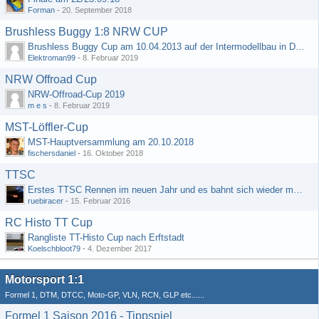
Forman
-
20. September 2018
Brushless Buggy 1:8 NRW CUP
Brushless Buggy Cup am 10.04.2013 auf der Intermodellbau in Dortmund
Elektroman99
-
8. Februar 2019
NRW Offroad Cup
NRW-Offroad-Cup 2019
m e s
-
8. Februar 2019
MST-Löffler-Cup
MST-Hauptversammlung am 20.10.2018
fischersdaniel
-
16. Oktober 2018
TTSC
Erstes TTSC Rennen im neuen Jahr und es bahnt sich wieder mal eine Rekordteilnehmerzahl an
ruebiracer
-
15. Februar 2016
RC Histo TT Cup
Rangliste TT-Histo Cup nach Erftstadt
Koelschbloot79
-
4. Dezember 2017
Motorsport 1:1
Formel 1, DTM, DTCC, Moto-GP, VLN, RCN, GLP etc......
Formel 1 Saison 2016 - Tippspiel