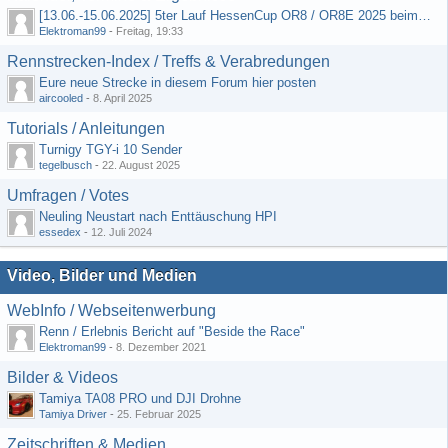
[13.06.-15.06.2025] 5ter Lauf HessenCup OR8 / OR8E 2025 beim MSC Ober-Mörlen e.V.
Elektroman99
-
Freitag, 19:33
Rennstrecken-Index / Treffs & Verabredungen
Eure neue Strecke in diesem Forum hier posten
aircooled
-
8. April 2025
Tutorials / Anleitungen
Turnigy TGY-i 10 Sender
tegelbusch
-
22. August 2025
Umfragen / Votes
Neuling Neustart nach Enttäuschung HPI
essedex
-
12. Juli 2024
Video, Bilder und Medien
WebInfo / Webseitenwerbung
Renn / Erlebnis Bericht auf "Beside the Race"
Elektroman99
-
8. Dezember 2021
Bilder & Videos
Tamiya TA08 PRO und DJI Drohne
Tamiya Driver
-
25. Februar 2025
Zeitschriften & Medien