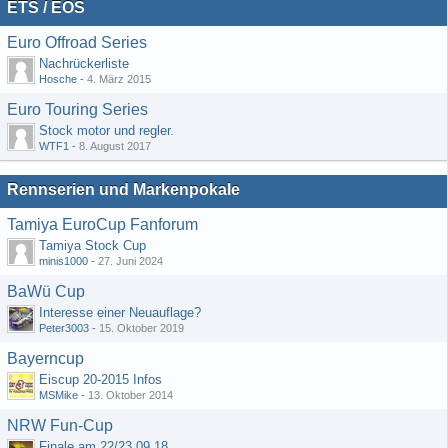
ETS / EOS
Euro Offroad Series
Nachrückerliste
Hosche
-
4. März 2015
Euro Touring Series
Stock motor und regler.
WTF1
-
8. August 2017
Rennserien und Markenpokale
Tamiya EuroCup Fanforum
Tamiya Stock Cup
minis1000
-
27. Juni 2024
BaWü Cup
Interesse einer Neuauflage?
Peter3003
-
15. Oktober 2019
Bayerncup
Eiscup 20-2015 Infos
MSMike
-
13. Oktober 2014
NRW Fun-Cup
Finale am 22/23.09.18