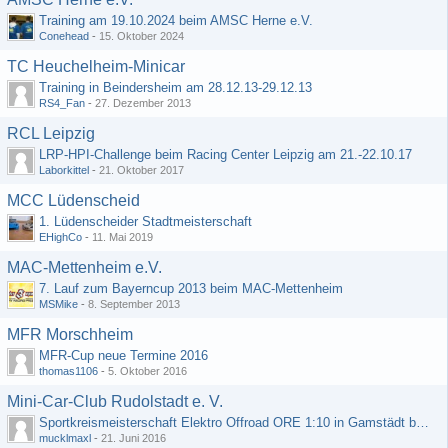
Training am 19.10.2024 beim AMSC Herne e.V.
Conehead
-
15. Oktober 2024
TC Heuchelheim-Minicar
Training in Beindersheim am 28.12.13-29.12.13
RS4_Fan
-
27. Dezember 2013
RCL Leipzig
LRP-HPI-Challenge beim Racing Center Leipzig am 21.-22.10.17
Laborkittel
-
21. Oktober 2017
MCC Lüdenscheid
1. Lüdenscheider Stadtmeisterschaft
EHighCo
-
11. Mai 2019
MAC-Mettenheim e.V.
7. Lauf zum Bayerncup 2013 beim MAC-Mettenheim
MSMike
-
8. September 2013
MFR Morschheim
MFR-Cup neue Termine 2016
thomas1106
-
5. Oktober 2016
Mini-Car-Club Rudolstadt e. V.
Sportkreismeisterschaft Elektro Offroad ORE 1:10 in Gamstädt bei Erfurt, Outdoor mit Indoor Ausweichmöglichkeit!!!
mucklmaxl
-
21. Juni 2016