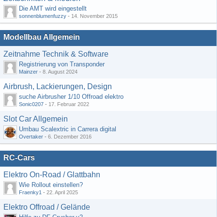
Die AMT wird eingestellt
sonnenblumenfuzzy
-
14. November 2015
Modellbau Allgemein
Zeitnahme Technik & Software
Registrierung von Transponder
Mainzer
-
8. August 2024
Airbrush, Lackierungen, Design
suche Airbrusher 1/10 Offroad elektro
Sonic0207
-
17. Februar 2022
Slot Car Allgemein
Umbau Scalextric in Carrera digital
Overtaker
-
6. Dezember 2016
RC-Cars
Elektro On-Road / Glattbahn
Wie Rollout einstellen?
Fraenky1
-
22. April 2025
Elektro Offroad / Gelände