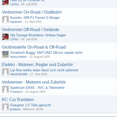
Hilfe zu DF Crusher v2
114SLi
-
30. Juli 2026
Verbrenner On-Road / Glattbahn
Kyosho .049 F1 Ferrari G Berger
lupotreter
-
12. April 2022
Verbrenner Off-Road / Gelände
Hpi Savage Brushless Umbau fragen
114SLi
-
30. Juli 2026
Großmodelle On-Road & Off-Road
Smartech Buggy SMT-UNO 28ccm startet nicht
Autoschieber
-
22. August 2025
Elektro - Motoren, Regler und Zubehör
Lrp flow works team lässt sich nicht anlernen
Martin991986
-
17. Juni 2026
Verbrenner - Motoren und Zubehör
Spektrum DX4S - AVC & Telemetrie
Fraenky1
-
14. August 2023
RC Car Raritäten
Graupner 1:5 Teile gesucht
jendavis
-
Mittwoch, 08:39