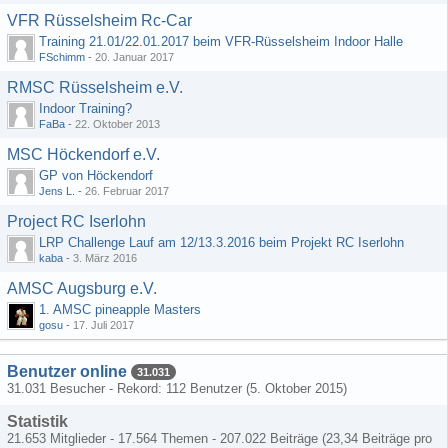
VFR Rüsselsheim Rc-Car
Training 21.01/22.01.2017 beim VFR-Rüsselsheim Indoor Halle
FSchimm
-
20. Januar 2017
RMSC Rüsselsheim e.V.
Indoor Training?
FaBa
-
22. Oktober 2013
MSC Höckendorf e.V.
GP von Höckendorf
Jens L.
-
26. Februar 2017
Project RC Iserlohn
LRP Challenge Lauf am 12/13.3.2016 beim Projekt RC Iserlohn
kaba
-
3. März 2016
AMSC Augsburg e.V.
1. AMSC pineapple Masters
gosu
-
17. Juli 2017
Benutzer online
31.031
31.031 Besucher - Rekord: 112 Benutzer (
5. Oktober 2015
)
Statistik
21.653 Mitglieder - 17.564 Themen - 207.022 Beiträge (23,34 Beiträge pro