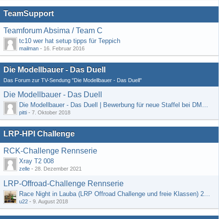
TeamSupport
Teamforum Absima / Team C
tc10 wer hat setup tipps für Teppich
mailman
-
16. Februar 2016
Die Modellbauer - Das Duell
Das Forum zur TV-Sendung "Die Modellbauer - Das Duell"
Die Modellbauer - Das Duell
Die Modellbauer - Das Duell | Bewerbung für neue Staffel bei DMAX *Werbung*
pitti
-
7. Oktober 2018
LRP-HPI Challenge
RCK-Challenge Rennserie
Xray T2 008
zelle
-
28. Dezember 2021
LRP-Offroad-Challenge Rennserie
Race Night in Lauba (LRP Offroad Challenge und freie Klassen) 25/26.08
u22
-
9. August 2018