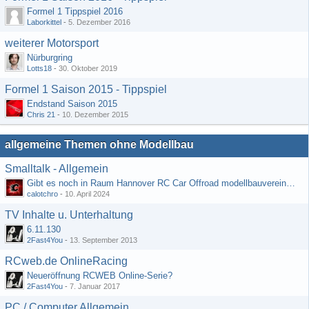
Formel 1 Tippspiel 2016
Laborkittel
-
5. Dezember 2016
weiterer Motorsport
Nürburgring
Lotts18
-
30. Oktober 2019
Formel 1 Saison 2015 - Tippspiel
Endstand Saison 2015
Chris 21
-
10. Dezember 2015
allgemeine Themen ohne Modellbau
Smalltalk - Allgemein
Gibt es noch in Raum Hannover RC Car Offroad modellbauvereine, habe selbst schon gegoogelt aber erfolglos
calotchro
-
10. April 2024
TV Inhalte u. Unterhaltung
6.11.130
2Fast4You
-
13. September 2013
RCweb.de OnlineRacing
Neueröffnung RCWEB Online-Serie?
2Fast4You
-
7. Januar 2017
PC / Computer Allgemein