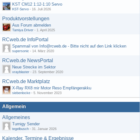
KST CM12 1:12-1:10 Servo
KST-Servo
-
16. Juli 2026
Produktvorstellungen
Aus Forum abmelden
Tamiya Driver
-
1. April 2025
RCweb.de InfoPortal
Spammail von Info@rcweb.de - Bitte nicht auf den Link klicken
supersonic
-
14. März 2020
RCweb.de NewsPortal
Neue Strecke im Sektor
xrayblaster
-
23. September 2020
RCweb.de Marktplatz
X-Ray RX8 mir Motor Reso Empfängerakku
siebenlocke
-
5. November 2023
Allgemein
Allgemeines
Turnigy Sender
tegelbusch
-
31. Januar 2026
Kalender, Termine & Ergebnisse