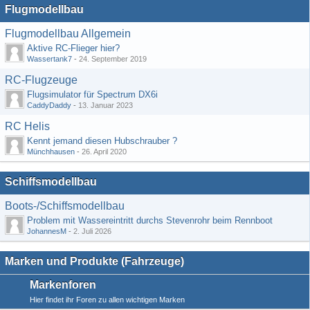
Flugmodellbau
Flugmodellbau Allgemein
Aktive RC-Flieger hier?
Wassertank7
-
24. September 2019
RC-Flugzeuge
Flugsimulator für Spectrum DX6i
CaddyDaddy
-
13. Januar 2023
RC Helis
Kennt jemand diesen Hubschrauber ?
Münchhausen
-
26. April 2020
Schiffsmodellbau
Boots-/Schiffsmodellbau
Problem mit Wassereintritt durchs Stevenrohr beim Rennboot
JohannesM
-
2. Juli 2026
Marken und Produkte (Fahrzeuge)
Markenforen
Hier findet ihr Foren zu allen wichtigen Marken