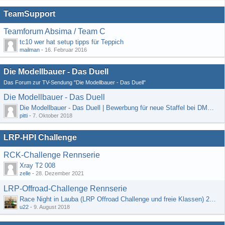
TeamSupport
Teamforum Absima / Team C
tc10 wer hat setup tipps für Teppich
mailman
-
16. Februar 2016
Die Modellbauer - Das Duell
Das Forum zur TV-Sendung "Die Modellbauer - Das Duell"
Die Modellbauer - Das Duell
Die Modellbauer - Das Duell | Bewerbung für neue Staffel bei DMAX *Werbung*
pitti
-
7. Oktober 2018
LRP-HPI Challenge
RCK-Challenge Rennserie
Xray T2 008
zelle
-
28. Dezember 2021
LRP-Offroad-Challenge Rennserie
Race Night in Lauba (LRP Offroad Challenge und freie Klassen) 25/26.08
u22
-
9. August 2018