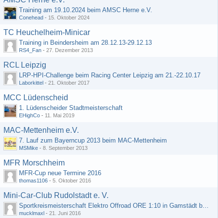
Training am 19.10.2024 beim AMSC Herne e.V.
Conehead
-
15. Oktober 2024
TC Heuchelheim-Minicar
Training in Beindersheim am 28.12.13-29.12.13
RS4_Fan
-
27. Dezember 2013
RCL Leipzig
LRP-HPI-Challenge beim Racing Center Leipzig am 21.-22.10.17
Laborkittel
-
21. Oktober 2017
MCC Lüdenscheid
1. Lüdenscheider Stadtmeisterschaft
EHighCo
-
11. Mai 2019
MAC-Mettenheim e.V.
7. Lauf zum Bayerncup 2013 beim MAC-Mettenheim
MSMike
-
8. September 2013
MFR Morschheim
MFR-Cup neue Termine 2016
thomas1106
-
5. Oktober 2016
Mini-Car-Club Rudolstadt e. V.
Sportkreismeisterschaft Elektro Offroad ORE 1:10 in Gamstädt bei Erfurt, Outdoor mit Indoor Ausweichmöglichkeit!!!
mucklmaxl
-
21. Juni 2016