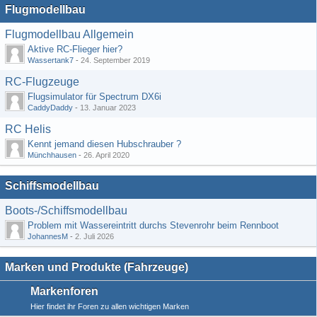
Flugmodellbau
Flugmodellbau Allgemein
Aktive RC-Flieger hier?
Wassertank7
-
24. September 2019
RC-Flugzeuge
Flugsimulator für Spectrum DX6i
CaddyDaddy
-
13. Januar 2023
RC Helis
Kennt jemand diesen Hubschrauber ?
Münchhausen
-
26. April 2020
Schiffsmodellbau
Boots-/Schiffsmodellbau
Problem mit Wassereintritt durchs Stevenrohr beim Rennboot
JohannesM
-
2. Juli 2026
Marken und Produkte (Fahrzeuge)
Markenforen
Hier findet ihr Foren zu allen wichtigen Marken