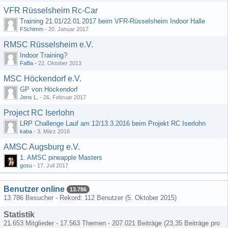
VFR Rüsselsheim Rc-Car
Training 21.01/22.01.2017 beim VFR-Rüsselsheim Indoor Halle
FSchimm
-
20. Januar 2017
RMSC Rüsselsheim e.V.
Indoor Training?
FaBa
-
22. Oktober 2013
MSC Höckendorf e.V.
GP von Höckendorf
Jens L.
-
26. Februar 2017
Project RC Iserlohn
LRP Challenge Lauf am 12/13.3.2016 beim Projekt RC Iserlohn
kaba
-
3. März 2016
AMSC Augsburg e.V.
1. AMSC pineapple Masters
gosu
-
17. Juli 2017
Benutzer online
13.786
13.786 Besucher - Rekord: 112 Benutzer (
5. Oktober 2015
)
Statistik
21.653 Mitglieder - 17.563 Themen - 207.021 Beiträge (23,35 Beiträge pro