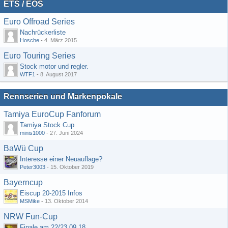
ETS / EOS
Euro Offroad Series
Nachrückerliste
Hosche
-
4. März 2015
Euro Touring Series
Stock motor und regler.
WTF1
-
8. August 2017
Rennserien und Markenpokale
Tamiya EuroCup Fanforum
Tamiya Stock Cup
minis1000
-
27. Juni 2024
BaWü Cup
Interesse einer Neuauflage?
Peter3003
-
15. Oktober 2019
Bayerncup
Eiscup 20-2015 Infos
MSMike
-
13. Oktober 2014
NRW Fun-Cup
Finale am 22/23.09.18