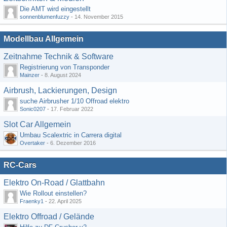
Die AMT wird eingestellt
sonnenblumenfuzzy
-
14. November 2015
Modellbau Allgemein
Zeitnahme Technik & Software
Registrierung von Transponder
Mainzer
-
8. August 2024
Airbrush, Lackierungen, Design
suche Airbrusher 1/10 Offroad elektro
Sonic0207
-
17. Februar 2022
Slot Car Allgemein
Umbau Scalextric in Carrera digital
Overtaker
-
6. Dezember 2016
RC-Cars
Elektro On-Road / Glattbahn
Wie Rollout einstellen?
Fraenky1
-
22. April 2025
Elektro Offroad / Gelände