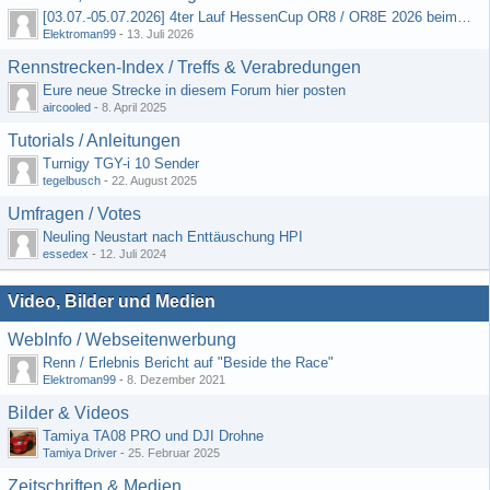
[03.07.-05.07.2026] 4ter Lauf HessenCup OR8 / OR8E 2026 beim MSV Linsengericht e.V.
Elektroman99
-
13. Juli 2026
Rennstrecken-Index / Treffs & Verabredungen
Eure neue Strecke in diesem Forum hier posten
aircooled
-
8. April 2025
Tutorials / Anleitungen
Turnigy TGY-i 10 Sender
tegelbusch
-
22. August 2025
Umfragen / Votes
Neuling Neustart nach Enttäuschung HPI
essedex
-
12. Juli 2024
Video, Bilder und Medien
WebInfo / Webseitenwerbung
Renn / Erlebnis Bericht auf "Beside the Race"
Elektroman99
-
8. Dezember 2021
Bilder & Videos
Tamiya TA08 PRO und DJI Drohne
Tamiya Driver
-
25. Februar 2025
Zeitschriften & Medien