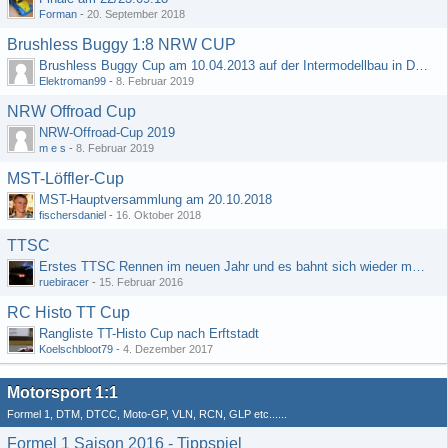
Forman
-
20. September 2018
Brushless Buggy 1:8 NRW CUP
Brushless Buggy Cup am 10.04.2013 auf der Intermodellbau in Dortmund
Elektroman99
-
8. Februar 2019
NRW Offroad Cup
NRW-Offroad-Cup 2019
m e s
-
8. Februar 2019
MST-Löffler-Cup
MST-Hauptversammlung am 20.10.2018
fischersdaniel
-
16. Oktober 2018
TTSC
Erstes TTSC Rennen im neuen Jahr und es bahnt sich wieder mal eine Rekordteilnehmerzahl an
ruebiracer
-
15. Februar 2016
RC Histo TT Cup
Rangliste TT-Histo Cup nach Erftstadt
Koelschbloot79
-
4. Dezember 2017
Motorsport 1:1
Formel 1, DTM, DTCC, Moto-GP, VLN, RCN, GLP etc......
Formel 1 Saison 2016 - Tippspiel