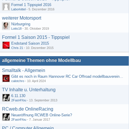
Formel 1 Tippspiel 2016
Laborkittel
-
5. Dezember 2016
weiterer Motorsport
Nürburgring
Lotts18
-
30. Oktober 2019
Formel 1 Saison 2015 - Tippspiel
Endstand Saison 2015
Chris 21
-
10. Dezember 2015
allgemeine Themen ohne Modellbau
Smalltalk - Allgemein
Gibt es noch in Raum Hannover RC Car Offroad modellbauvereine, habe selbst schon gegoogelt aber erfolglos
calotchro
-
10. April 2024
TV Inhalte u. Unterhaltung
6.11.130
2Fast4You
-
13. September 2013
RCweb.de OnlineRacing
Neueröffnung RCWEB Online-Serie?
2Fast4You
-
7. Januar 2017
PC / Computer Allgemein