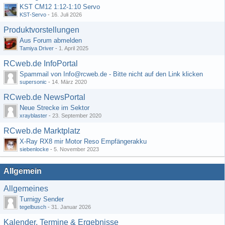
KST CM12 1:12-1:10 Servo
KST-Servo
-
16. Juli 2026
Produktvorstellungen
Aus Forum abmelden
Tamiya Driver
-
1. April 2025
RCweb.de InfoPortal
Spammail von Info@rcweb.de - Bitte nicht auf den Link klicken
supersonic
-
14. März 2020
RCweb.de NewsPortal
Neue Strecke im Sektor
xrayblaster
-
23. September 2020
RCweb.de Marktplatz
X-Ray RX8 mir Motor Reso Empfängerakku
siebenlocke
-
5. November 2023
Allgemein
Allgemeines
Turnigy Sender
tegelbusch
-
31. Januar 2026
Kalender, Termine & Ergebnisse