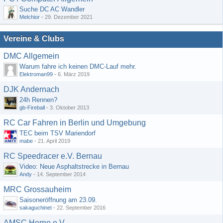
Suche DC AC Wandler
Melchior
-
29. Dezember 2021
Vereine & Clubs
DMC Allgemein
Warum fahre ich keinen DMC-Lauf mehr.
Elektroman99
-
6. März 2019
DJK Andernach
24h Rennen?
gb-Fireball
-
3. Oktober 2013
RC Car Fahren in Berlin und Umgebung
TEC beim TSV Mariendorf
mabe
-
21. April 2019
RC Speedracer e.V. Bernau
Video: Neue Asphaltstrecke in Bernau
Andy
-
14. September 2014
MRC Grossauheim
Saisoneröffnung am 23.09.
sakaguchinet
-
22. September 2016
AMSC Herne e.V.