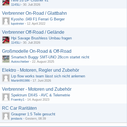
Hilfe zu DF Crusher v2
114SLi
-
30. Juli 2026
Verbrenner On-Road / Glattbahn
Kyosho .049 F1 Ferrari G Berger
lupotreter
-
12. April 2022
Verbrenner Off-Road / Gelände
Hpi Savage Brushless Umbau fragen
114SLi
-
30. Juli 2026
Großmodelle On-Road & Off-Road
Smartech Buggy SMT-UNO 28ccm startet nicht
Autoschieber
-
22. August 2025
Elektro - Motoren, Regler und Zubehör
Lrp flow works team lässt sich nicht anlernen
Martin991986
-
17. Juni 2026
Verbrenner - Motoren und Zubehör
Spektrum DX4S - AVC & Telemetrie
Fraenky1
-
14. August 2023
RC Car Raritäten
Graupner 1:5 Teile gesucht
jendavis
-
Gestern, 08:39