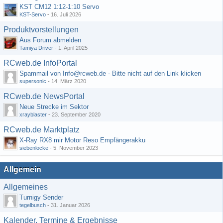
KST CM12 1:12-1:10 Servo
KST-Servo
-
16. Juli 2026
Produktvorstellungen
Aus Forum abmelden
Tamiya Driver
-
1. April 2025
RCweb.de InfoPortal
Spammail von Info@rcweb.de - Bitte nicht auf den Link klicken
supersonic
-
14. März 2020
RCweb.de NewsPortal
Neue Strecke im Sektor
xrayblaster
-
23. September 2020
RCweb.de Marktplatz
X-Ray RX8 mir Motor Reso Empfängerakku
siebenlocke
-
5. November 2023
Allgemein
Allgemeines
Turnigy Sender
tegelbusch
-
31. Januar 2026
Kalender, Termine & Ergebnisse