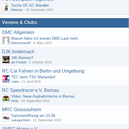
Suche DC AC Wandler
Melchior
-
29. Dezember 2021
Vereine & Clubs
DMC Allgemein
Warum fahre ich keinen DMC-Lauf mehr.
Elektroman99
-
6. März 2019
DJK Andernach
24h Rennen?
gb-Fireball
-
3. Oktober 2013
RC Car Fahren in Berlin und Umgebung
TEC beim TSV Mariendorf
mabe
-
21. April 2019
RC Speedracer e.V. Bernau
Video: Neue Asphaltstrecke in Bernau
Andy
-
14. September 2014
MRC Grossauheim
Saisoneröffnung am 23.09.
sakaguchinet
-
22. September 2016
AMSC Herne e.V.