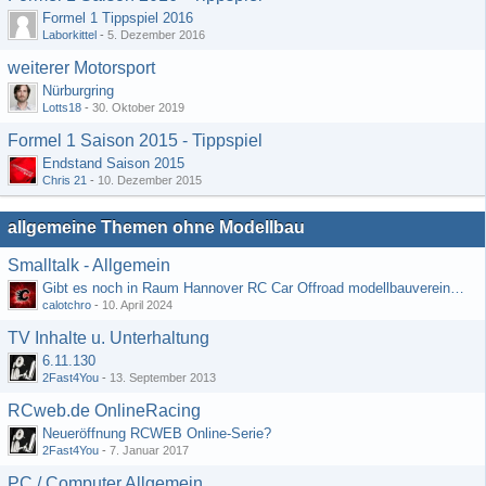
Formel 1 Tippspiel 2016
Laborkittel
-
5. Dezember 2016
weiterer Motorsport
Nürburgring
Lotts18
-
30. Oktober 2019
Formel 1 Saison 2015 - Tippspiel
Endstand Saison 2015
Chris 21
-
10. Dezember 2015
allgemeine Themen ohne Modellbau
Smalltalk - Allgemein
Gibt es noch in Raum Hannover RC Car Offroad modellbauvereine, habe selbst schon gegoogelt aber erfolglos
calotchro
-
10. April 2024
TV Inhalte u. Unterhaltung
6.11.130
2Fast4You
-
13. September 2013
RCweb.de OnlineRacing
Neueröffnung RCWEB Online-Serie?
2Fast4You
-
7. Januar 2017
PC / Computer Allgemein