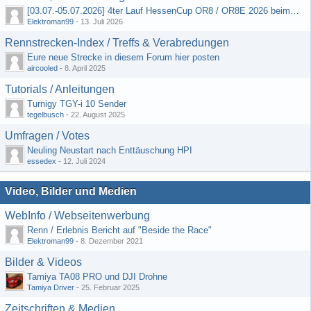
[03.07.-05.07.2026] 4ter Lauf HessenCup OR8 / OR8E 2026 beim MSV Linsengericht e.V.
Elektroman99
-
13. Juli 2026
Rennstrecken-Index / Treffs & Verabredungen
Eure neue Strecke in diesem Forum hier posten
aircooled
-
8. April 2025
Tutorials / Anleitungen
Turnigy TGY-i 10 Sender
tegelbusch
-
22. August 2025
Umfragen / Votes
Neuling Neustart nach Enttäuschung HPI
essedex
-
12. Juli 2024
Video, Bilder und Medien
WebInfo / Webseitenwerbung
Renn / Erlebnis Bericht auf "Beside the Race"
Elektroman99
-
8. Dezember 2021
Bilder & Videos
Tamiya TA08 PRO und DJI Drohne
Tamiya Driver
-
25. Februar 2025
Zeitschriften & Medien