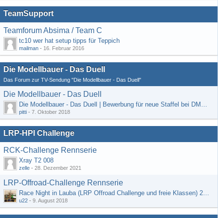
TeamSupport
Teamforum Absima / Team C
tc10 wer hat setup tipps für Teppich
mailman
-
16. Februar 2016
Die Modellbauer - Das Duell
Das Forum zur TV-Sendung "Die Modellbauer - Das Duell"
Die Modellbauer - Das Duell
Die Modellbauer - Das Duell | Bewerbung für neue Staffel bei DMAX *Werbung*
pitti
-
7. Oktober 2018
LRP-HPI Challenge
RCK-Challenge Rennserie
Xray T2 008
zelle
-
28. Dezember 2021
LRP-Offroad-Challenge Rennserie
Race Night in Lauba (LRP Offroad Challenge und freie Klassen) 25/26.08
u22
-
9. August 2018