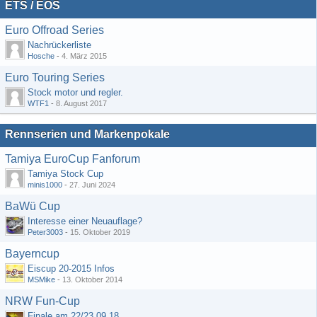
ETS / EOS
Euro Offroad Series
Nachrückerliste
Hosche
-
4. März 2015
Euro Touring Series
Stock motor und regler.
WTF1
-
8. August 2017
Rennserien und Markenpokale
Tamiya EuroCup Fanforum
Tamiya Stock Cup
minis1000
-
27. Juni 2024
BaWü Cup
Interesse einer Neuauflage?
Peter3003
-
15. Oktober 2019
Bayerncup
Eiscup 20-2015 Infos
MSMike
-
13. Oktober 2014
NRW Fun-Cup
Finale am 22/23.09.18