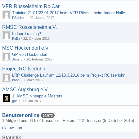
VFR Rüsselsheim Rc-Car
Training 21.01/22.01.2017 beim VFR-Rüsselsheim Indoor Halle
FSchimm
-
20. Januar 2017
RMSC Rüsselsheim e.V.
Indoor Training?
FaBa
-
22. Oktober 2013
MSC Höckendorf e.V.
GP von Höckendorf
Jens L.
-
26. Februar 2017
Project RC Iserlohn
LRP Challenge Lauf am 12/13.3.2016 beim Projekt RC Iserlohn
kaba
-
3. März 2016
AMSC Augsburg e.V.
1. AMSC pineapple Masters
gosu
-
17. Juli 2017
Benutzer online
34.573
1 Mitglied und 34.572 Besucher - Rekord: 112 Benutzer (
5. Oktober 2015
)
clarawilson
Statistik