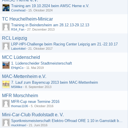
Training am 19.10.2024 beim AMSC Herne e.V.
Conehead
-
15. Oktober 2024
TC Heuchelheim-Minicar
Training in Beindersheim am 28.12.13-29.12.13
RS4_Fan
-
27. Dezember 2013
RCL Leipzig
LRP-HPI-Challenge beim Racing Center Leipzig am 21.-22.10.17
Laborkittel
-
21. Oktober 2017
MCC Lüdenscheid
1. Lüdenscheider Stadtmeisterschaft
EHighCo
-
11. Mai 2019
MAC-Mettenheim e.V.
7. Lauf zum Bayerncup 2013 beim MAC-Mettenheim
MSMike
-
8. September 2013
MFR Morschheim
MFR-Cup neue Termine 2016
thomas1106
-
5. Oktober 2016
Mini-Car-Club Rudolstadt e. V.
Sportkreismeisterschaft Elektro Offroad ORE 1:10 in Gamstädt bei Erfurt, Outdoor mit Indoor Ausweichmöglichkeit!!!
mucklmaxl
-
21. Juni 2016