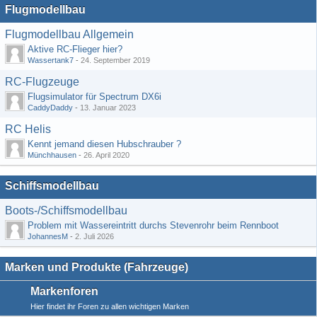
Flugmodellbau
Flugmodellbau Allgemein
Aktive RC-Flieger hier?
Wassertank7
-
24. September 2019
RC-Flugzeuge
Flugsimulator für Spectrum DX6i
CaddyDaddy
-
13. Januar 2023
RC Helis
Kennt jemand diesen Hubschrauber ?
Münchhausen
-
26. April 2020
Schiffsmodellbau
Boots-/Schiffsmodellbau
Problem mit Wassereintritt durchs Stevenrohr beim Rennboot
JohannesM
-
2. Juli 2026
Marken und Produkte (Fahrzeuge)
Markenforen
Hier findet ihr Foren zu allen wichtigen Marken