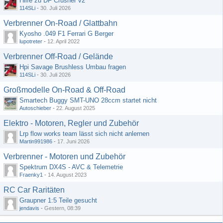
Hilfe zu DF Crusher v2
114SLi
-
30. Juli 2026
Verbrenner On-Road / Glattbahn
Kyosho .049 F1 Ferrari G Berger
lupotreter
-
12. April 2022
Verbrenner Off-Road / Gelände
Hpi Savage Brushless Umbau fragen
114SLi
-
30. Juli 2026
Großmodelle On-Road & Off-Road
Smartech Buggy SMT-UNO 28ccm startet nicht
Autoschieber
-
22. August 2025
Elektro - Motoren, Regler und Zubehör
Lrp flow works team lässt sich nicht anlernen
Martin991986
-
17. Juni 2026
Verbrenner - Motoren und Zubehör
Spektrum DX4S - AVC & Telemetrie
Fraenky1
-
14. August 2023
RC Car Raritäten
Graupner 1:5 Teile gesucht
jendavis
-
Gestern, 08:39