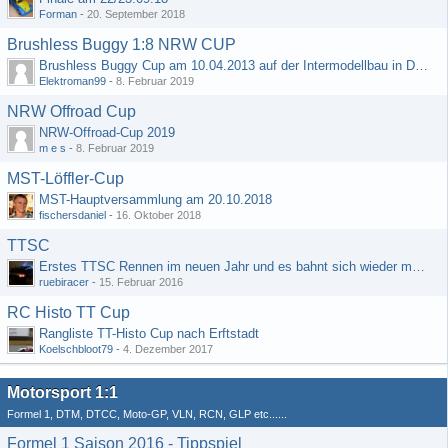
Forman
-
20. September 2018
Brushless Buggy 1:8 NRW CUP
Brushless Buggy Cup am 10.04.2013 auf der Intermodellbau in Dortmund
Elektroman99
-
8. Februar 2019
NRW Offroad Cup
NRW-Offroad-Cup 2019
m e s
-
8. Februar 2019
MST-Löffler-Cup
MST-Hauptversammlung am 20.10.2018
fischersdaniel
-
16. Oktober 2018
TTSC
Erstes TTSC Rennen im neuen Jahr und es bahnt sich wieder mal eine Rekordteilnehmerzahl an
ruebiracer
-
15. Februar 2016
RC Histo TT Cup
Rangliste TT-Histo Cup nach Erftstadt
Koelschbloot79
-
4. Dezember 2017
Motorsport 1:1
Formel 1, DTM, DTCC, Moto-GP, VLN, RCN, GLP etc......
Formel 1 Saison 2016 - Tippspiel