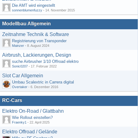
Die AMT wird eingestellt
sonnenblumenfuzzy
-
14. November 2015
Modellbau Allgemein
Zeitnahme Technik & Software
Registrierung von Transponder
Mainzer
-
8. August 2024
Airbrush, Lackierungen, Design
suche Airbrusher 1/10 Offroad elektro
Sonic0207
-
17. Februar 2022
Slot Car Allgemein
Umbau Scalextric in Carrera digital
Overtaker
-
6. Dezember 2016
RC-Cars
Elektro On-Road / Glattbahn
Wie Rollout einstellen?
Fraenky1
-
22. April 2025
Elektro Offroad / Gelände