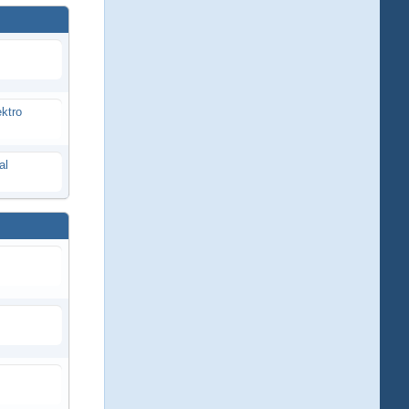
ektro
al