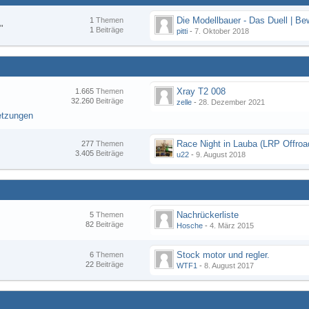
1
Themen
"
1
Beiträge
pitti
-
7. Oktober 2018
Xray T2 008
1.665
Themen
32.260
Beiträge
zelle
-
28. Dezember 2021
etzungen
277
Themen
3.405
Beiträge
u22
-
9. August 2018
Nachrückerliste
5
Themen
82
Beiträge
Hosche
-
4. März 2015
Stock motor und regler.
6
Themen
22
Beiträge
WTF1
-
8. August 2017