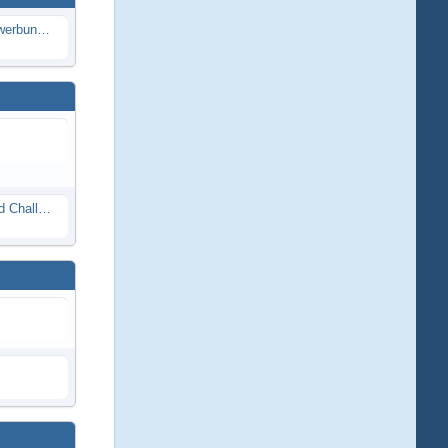
Die Modellbauer - Das Duell | Bewerbung für neue Staffel bei DMAX *Werbung*
Race Night in Lauba (LRP Offroad Challenge und freie Klassen) 25/26.08