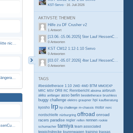
KST-Servo
-
16. Juli 2026
AKTIVSTE THEMEN
Hilfe zu DF Crusher v2
1 Antwort
[13.06.-15.06.2025] 5ter Lauf HessenCup OR8 /
0 Antworten
Spammail von Info@rcweb.de - Bitte nicht auf den Link klicken
KST CM12 1:12-1:10 Servo
0 Antworten
[03.07.-05.07.2026] 4ter Lauf HessenCup OR8 /
0 Antworten
X-Ray RX8 mir Motor Reso Empfängerakku
TAGS
#besidetherace
1:10
BTM
2WD
4WD
MMOEXP
OR8
Rennbericht
MRC
MSV
RC
absima
airbrush
berlin
akku
asso
anfänger
besidetherace
brushless
buggy
challenge
hpi
elektro
graupner
kaufberatung
lrp
kyosho
motor
lrp challenge
m-chassis
norc
offroad
onroad
nordschleife
nürburgring
racers paradise
rennen
regler
reifen
rookie
tamiya
[13.06.-15.06.2025] 5ter Lauf HessenCup OR8 / OR8E 2025 beim MSC Ober-Mörlen e.V.
schumacher
team associated
teppichstrecke
tourenwagen
training
traxxas