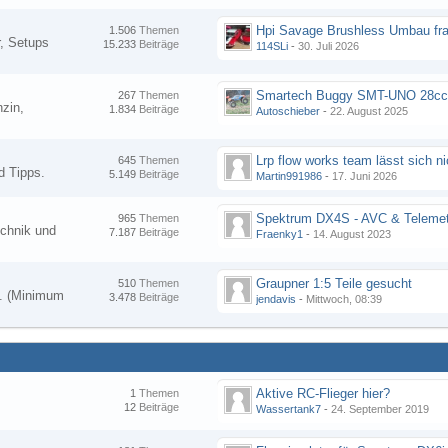
Hpi Savage Brushless Umbau fr
1.506
Themen
, Setups
15.233
Beiträge
114SLi
-
30. Juli 2026
267
Themen
zin,
1.834
Beiträge
Autoschieber
-
22. August 2025
645
Themen
d Tipps.
5.149
Beiträge
Martin991986
-
17. Juni 2026
Spektrum DX4S - AVC & Telemet
965
Themen
chnik und
7.187
Beiträge
Fraenky1
-
14. August 2023
Graupner 1:5 Teile gesucht
510
Themen
en. (Minimum
3.478
Beiträge
jendavis
-
Mittwoch, 08:39
Aktive RC-Flieger hier?
1
Themen
12
Beiträge
Wassertank7
-
24. September 2019