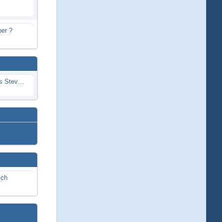
er ?
Problem mit Wassereintritt durchs Stevenrohr beim Rennboot
ich