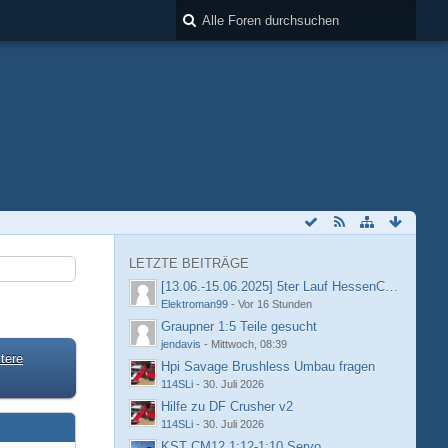
LETZTE BEITRÄGE
[13.06.-15.06.2025] 5ter Lauf HessenCup OR8 /
Elektroman99
-
Vor 16 Stunden
Graupner 1:5 Teile gesucht
jendavis
-
Mittwoch, 08:39
tere
Hpi Savage Brushless Umbau fragen
114SLi
-
30. Juli 2026
Hilfe zu DF Crusher v2
114SLi
-
30. Juli 2026
KST CM12 1:12-1:10 Servo