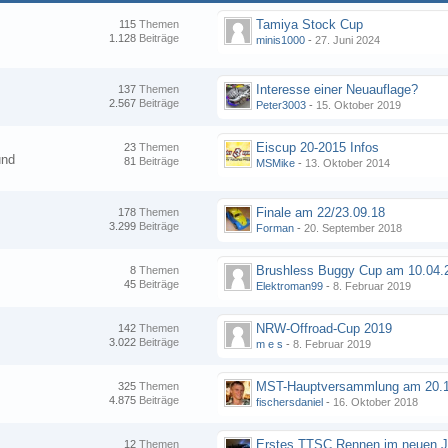
Tamiya Stock Cup
115
Themen
1.128
Beiträge
minis1000
-
27. Juni 2024
Interesse einer Neuauflage?
137
Themen
2.567
Beiträge
Peter3003
-
15. Oktober 2019
Eiscup 20-2015 Infos
23
Themen
und
81
Beiträge
MSMike
-
13. Oktober 2014
Finale am 22/23.09.18
178
Themen
3.299
Beiträge
Forman
-
20. September 2018
8
Themen
45
Beiträge
Elektroman99
-
8. Februar 2019
NRW-Offroad-Cup 2019
142
Themen
3.022
Beiträge
m e s
-
8. Februar 2019
MST-Hauptversammlung am 20.1
325
Themen
4.875
Beiträge
fischersdaniel
-
16. Oktober 2018
12
Themen