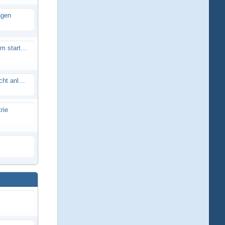
agen
Smartech Buggy SMT-UNO 28ccm startet nicht
Lrp flow works team lässt sich nicht anlernen
rie