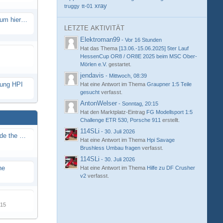
xray
truggy
tt-01
Eure neue Strecke in diesem Forum hier posten
LETZTE AKTIVITÄT
Elektroman99
-
Vor 16 Stunden
Hat das Thema
[13.06.-15.06.2025] 5ter Lauf
HessenCup OR8 / OR8E 2025 beim MSC Ober-
Mörlen e.V.
gestartet.
jendavis
-
Mittwoch, 08:39
hung HPI
Hat eine Antwort im Thema
Graupner 1:5 Teile
gesucht
verfasst.
AntonWelser
-
Sonntag, 20:15
Hat den Marktplatz-Eintrag
FG Modellsport 1:5
Challenge ETR 530, Porsche 911
erstellt.
114SLi
-
30. Juli 2026
Renn / Erlebnis Bericht auf "Beside the Race"
Hat eine Antwort im Thema
Hpi Savage
Brushless Umbau fragen
verfasst.
114SLi
-
30. Juli 2026
ne
Hat eine Antwort im Thema
Hilfe zu DF Crusher
v2
verfasst.
015