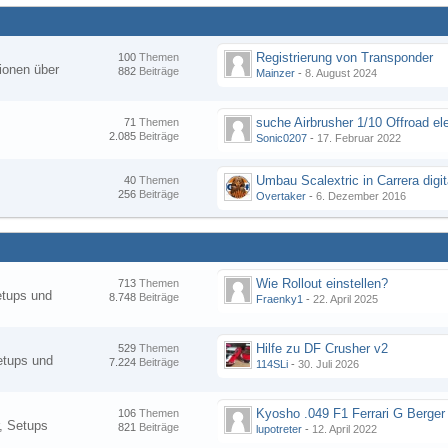
Registrierung von Transponder
100
Themen
ionen über
882
Beiträge
Mainzer
-
8. August 2024
suche Airbrusher 1/10 Offroad el
71
Themen
2.085
Beiträge
Sonic0207
-
17. Februar 2022
Umbau Scalextric in Carrera digit
40
Themen
256
Beiträge
Overtaker
-
6. Dezember 2016
Wie Rollout einstellen?
713
Themen
etups und
8.748
Beiträge
Fraenky1
-
22. April 2025
Hilfe zu DF Crusher v2
529
Themen
etups und
7.224
Beiträge
114SLi
-
30. Juli 2026
Kyosho .049 F1 Ferrari G Berger
106
Themen
, Setups
821
Beiträge
lupotreter
-
12. April 2022