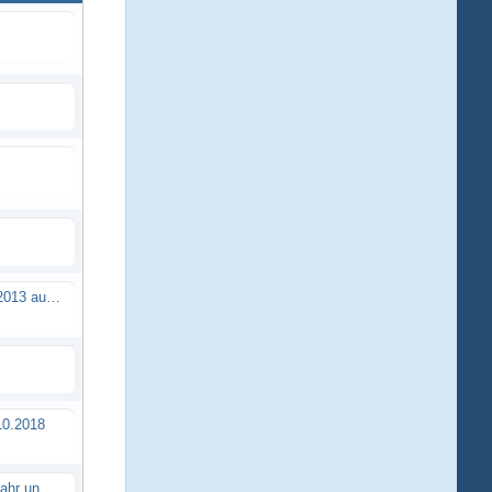
Brushless Buggy Cup am 10.04.2013 auf der Intermodellbau in Dortmund
0.2018
Erstes TTSC Rennen im neuen Jahr und es bahnt sich wieder mal eine Rekordteilnehmerzahl an