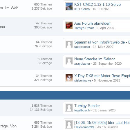
KST CM12 1:12-1:10 Servo
606
Themen
nen. Im Web
2.237
Beiträge
KST-Servo
-
16. Juli 2026
Aus Forum abmelden
47
Themen
bau
300
Beiträge
Tamiya Driver
-
1. April 2025
64
Themen
765
Beiträge
supersonic
-
14. März 2020
Neue Strecke im Sektor
8
Themen
8
Beiträge
xrayblaster
-
23. September 2020
34
Themen
321
Beiträge
siebenlocke
-
5. November 2023
Turnigy Sender
1.536
Themen
14.131
Beiträge
tegelbusch
-
31. Januar 2026
683
Themen
träge. Von
3.284
Beiträge
Elektroman99
-
Vor 16 Stunden