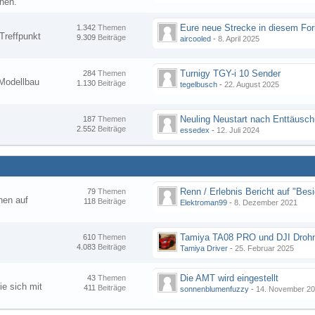
nen.
1.342
Themen
Treffpunkt
9.309
Beiträge
aircooled
-
8. April 2025
Turnigy TGY-i 10 Sender
284
Themen
Modellbau
1.130
Beiträge
tegelbusch
-
22. August 2025
Neuling Neustart nach Enttäusc
187
Themen
2.552
Beiträge
essedex
-
12. Juli 2024
79
Themen
hen auf
118
Beiträge
Elektroman99
-
8. Dezember 2021
Tamiya TA08 PRO und DJI Droh
610
Themen
4.083
Beiträge
Tamiya Driver
-
25. Februar 2025
Die AMT wird eingestellt
43
Themen
ie sich mit
411
Beiträge
sonnenblumenfuzzy
-
14. November 2