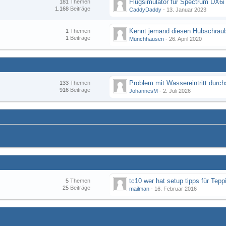
Flugsimulator für Spectrum DX6i
181
Themen
1.168
Beiträge
CaddyDaddy
-
13. Januar 2023
Kennt jemand diesen Hubschraub
1
Themen
1
Beiträge
Münchhausen
-
26. April 2020
133
Themen
916
Beiträge
JohannesM
-
2. Juli 2026
tc10 wer hat setup tipps für Tepp
5
Themen
25
Beiträge
mailman
-
16. Februar 2016