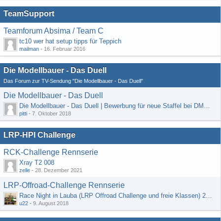
TeamSupport
Teamforum Absima / Team C
tc10 wer hat setup tipps für Teppich
mailman
-
16. Februar 2016
Die Modellbauer - Das Duell
Das Forum zur TV-Sendung "Die Modellbauer - Das Duell"
Die Modellbauer - Das Duell
Die Modellbauer - Das Duell | Bewerbung für neue Staffel bei DMAX *Werbung*
pitti
-
7. Oktober 2018
LRP-HPI Challenge
RCK-Challenge Rennserie
Xray T2 008
zelle
-
28. Dezember 2021
LRP-Offroad-Challenge Rennserie
Race Night in Lauba (LRP Offroad Challenge und freie Klassen) 25/26.08
u22
-
9. August 2018