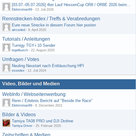
[03.07.-05.07.2026] 4ter Lauf HessenCup OR8 / OR8E 2026 beim MSV Linsengericht e.V.
Elektroman99
-
13. Juli 2026
Rennstrecken-Index / Treffs & Verabredungen
Eure neue Strecke in diesem Forum hier posten
aircooled
-
8. April 2025
Tutorials / Anleitungen
Turnigy TGY-i 10 Sender
tegelbusch
-
22. August 2025
Umfragen / Votes
Neuling Neustart nach Enttäuschung HPI
essedex
-
12. Juli 2024
Video, Bilder und Medien
WebInfo / Webseitenwerbung
Renn / Erlebnis Bericht auf "Beside the Race"
Elektroman99
-
8. Dezember 2021
Bilder & Videos
Tamiya TA08 PRO und DJI Drohne
Tamiya Driver
-
25. Februar 2025
Zeitschriften & Medien