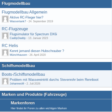
Flugmodellbau
Flugmodellbau Allgemein
Aktive RC-Flieger hier?
Wassertank7
-
24. September 2019
RC-Flugzeuge
Flugsimulator für Spectrum DX6i
CaddyDaddy
-
13. Januar 2023
RC Helis
Kennt jemand diesen Hubschrauber ?
Münchhausen
-
26. April 2020
Schiffsmodellbau
Boots-/Schiffsmodellbau
Problem mit Wassereintritt durchs Stevenrohr beim Rennboot
JohannesM
-
2. Juli 2026
Marken und Produkte (Fahrzeuge)
Markenforen
Hier findet ihr Foren zu allen wichtigen Marken