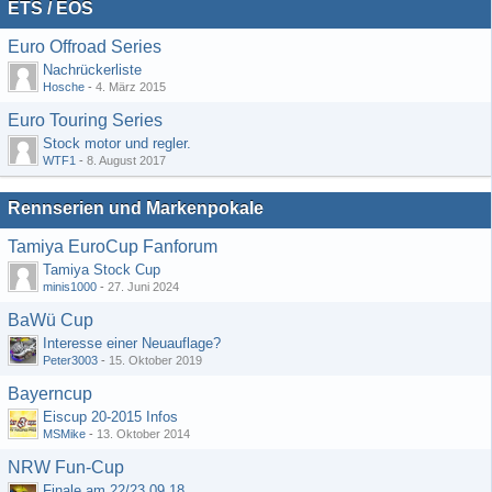
ETS / EOS
Euro Offroad Series
Nachrückerliste
Hosche
-
4. März 2015
Euro Touring Series
Stock motor und regler.
WTF1
-
8. August 2017
Rennserien und Markenpokale
Tamiya EuroCup Fanforum
Tamiya Stock Cup
minis1000
-
27. Juni 2024
BaWü Cup
Interesse einer Neuauflage?
Peter3003
-
15. Oktober 2019
Bayerncup
Eiscup 20-2015 Infos
MSMike
-
13. Oktober 2014
NRW Fun-Cup
Finale am 22/23.09.18