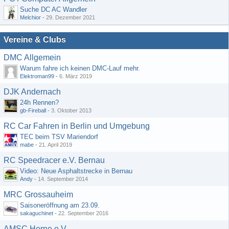
Suche DC AC Wandler
Melchior
-
29. Dezember 2021
Vereine & Clubs
DMC Allgemein
Warum fahre ich keinen DMC-Lauf mehr.
Elektroman99
-
6. März 2019
DJK Andernach
24h Rennen?
gb-Fireball
-
3. Oktober 2013
RC Car Fahren in Berlin und Umgebung
TEC beim TSV Mariendorf
mabe
-
21. April 2019
RC Speedracer e.V. Bernau
Video: Neue Asphaltstrecke in Bernau
Andy
-
14. September 2014
MRC Grossauheim
Saisoneröffnung am 23.09.
sakaguchinet
-
22. September 2016
AMSC Herne e.V.