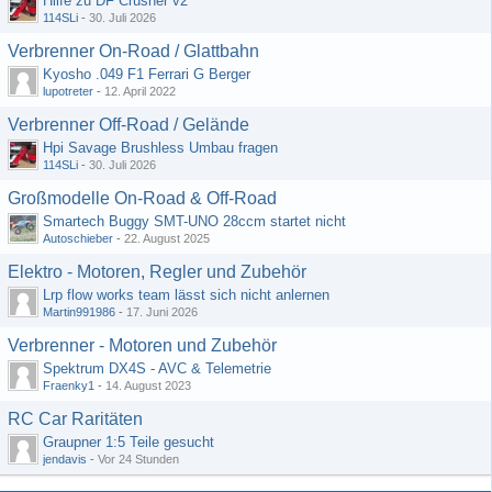
Hilfe zu DF Crusher v2
114SLi
-
30. Juli 2026
Verbrenner On-Road / Glattbahn
Kyosho .049 F1 Ferrari G Berger
lupotreter
-
12. April 2022
Verbrenner Off-Road / Gelände
Hpi Savage Brushless Umbau fragen
114SLi
-
30. Juli 2026
Großmodelle On-Road & Off-Road
Smartech Buggy SMT-UNO 28ccm startet nicht
Autoschieber
-
22. August 2025
Elektro - Motoren, Regler und Zubehör
Lrp flow works team lässt sich nicht anlernen
Martin991986
-
17. Juni 2026
Verbrenner - Motoren und Zubehör
Spektrum DX4S - AVC & Telemetrie
Fraenky1
-
14. August 2023
RC Car Raritäten
Graupner 1:5 Teile gesucht
jendavis
-
Vor 24 Stunden