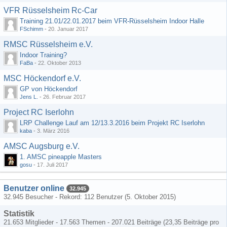
VFR Rüsselsheim Rc-Car
Training 21.01/22.01.2017 beim VFR-Rüsselsheim Indoor Halle
FSchimm
-
20. Januar 2017
RMSC Rüsselsheim e.V.
Indoor Training?
FaBa
-
22. Oktober 2013
MSC Höckendorf e.V.
GP von Höckendorf
Jens L.
-
26. Februar 2017
Project RC Iserlohn
LRP Challenge Lauf am 12/13.3.2016 beim Projekt RC Iserlohn
kaba
-
3. März 2016
AMSC Augsburg e.V.
1. AMSC pineapple Masters
gosu
-
17. Juli 2017
Benutzer online
32.945
32.945 Besucher - Rekord: 112 Benutzer (
5. Oktober 2015
)
Statistik
21.653 Mitglieder - 17.563 Themen - 207.021 Beiträge (23,35 Beiträge pro