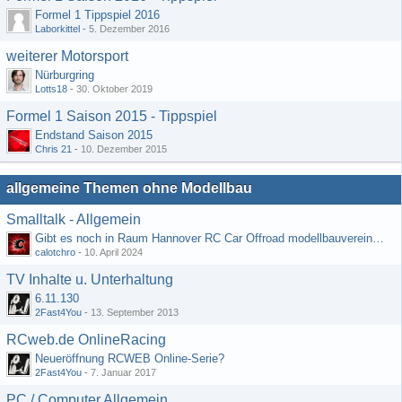
Formel 1 Tippspiel 2016
Laborkittel
-
5. Dezember 2016
weiterer Motorsport
Nürburgring
Lotts18
-
30. Oktober 2019
Formel 1 Saison 2015 - Tippspiel
Endstand Saison 2015
Chris 21
-
10. Dezember 2015
allgemeine Themen ohne Modellbau
Smalltalk - Allgemein
Gibt es noch in Raum Hannover RC Car Offroad modellbauvereine, habe selbst schon gegoogelt aber erfolglos
calotchro
-
10. April 2024
TV Inhalte u. Unterhaltung
6.11.130
2Fast4You
-
13. September 2013
RCweb.de OnlineRacing
Neueröffnung RCWEB Online-Serie?
2Fast4You
-
7. Januar 2017
PC / Computer Allgemein