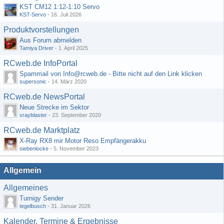
KST CM12 1:12-1:10 Servo
KST-Servo
-
16. Juli 2026
Produktvorstellungen
Aus Forum abmelden
Tamiya Driver
-
1. April 2025
RCweb.de InfoPortal
Spammail von Info@rcweb.de - Bitte nicht auf den Link klicken
supersonic
-
14. März 2020
RCweb.de NewsPortal
Neue Strecke im Sektor
xrayblaster
-
23. September 2020
RCweb.de Marktplatz
X-Ray RX8 mir Motor Reso Empfängerakku
siebenlocke
-
5. November 2023
Allgemein
Allgemeines
Turnigy Sender
tegelbusch
-
31. Januar 2026
Kalender, Termine & Ergebnisse