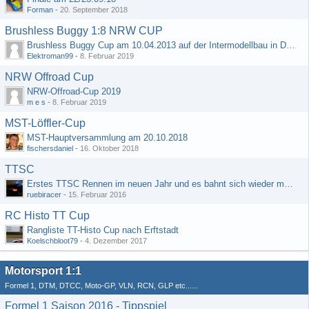
Forman
-
20. September 2018
Brushless Buggy 1:8 NRW CUP
Brushless Buggy Cup am 10.04.2013 auf der Intermodellbau in Dortmund
Elektroman99
-
8. Februar 2019
NRW Offroad Cup
NRW-Offroad-Cup 2019
m e s
-
8. Februar 2019
MST-Löffler-Cup
MST-Hauptversammlung am 20.10.2018
fischersdaniel
-
16. Oktober 2018
TTSC
Erstes TTSC Rennen im neuen Jahr und es bahnt sich wieder mal eine Rekordteilnehmerzahl an
ruebiracer
-
15. Februar 2016
RC Histo TT Cup
Rangliste TT-Histo Cup nach Erftstadt
Koelschbloot79
-
4. Dezember 2017
Motorsport 1:1
Formel 1, DTM, DTCC, Moto-GP, VLN, RCN, GLP etc......
Formel 1 Saison 2016 - Tippspiel