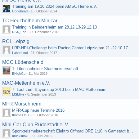
Training am 19.10.2024 beim AMSC Herne e.V.
Conehead
-
15. Oktober 2024
TC Heuchelheim-Minicar
Training in Beindersheim am 28.12.13-29.12.13
RS4_Fan
-
27. Dezember 2013
RCL Leipzig
LRP-HPI-Challenge beim Racing Center Leipzig am 21.-22.10.17
Laborkittel
-
21. Oktober 2017
MCC Lüdenscheid
1. Lüdenscheider Stadtmeisterschaft
EHighCo
-
11. Mai 2019
MAC-Mettenheim e.V.
7. Lauf zum Bayerncup 2013 beim MAC-Mettenheim
MSMike
-
8. September 2013
MFR Morschheim
MFR-Cup neue Termine 2016
thomas1106
-
5. Oktober 2016
Mini-Car-Club Rudolstadt e. V.
Sportkreismeisterschaft Elektro Offroad ORE 1:10 in Gamstädt bei Erfurt, Outdoor mit Indoor Ausweichmöglichkeit!!!
mucklmaxl
-
21. Juni 2016