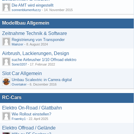
Die AMT wird eingestellt
sonnenblumenfuzzy
-
14. November 2015
Modellbau Allgemein
Zeitnahme Technik & Software
Registrierung von Transponder
Mainzer
-
8. August 2024
Airbrush, Lackierungen, Design
suche Airbrusher 1/10 Offroad elektro
Sonic0207
-
17. Februar 2022
Slot Car Allgemein
Umbau Scalextric in Carrera digital
Overtaker
-
6. Dezember 2016
RC-Cars
Elektro On-Road / Glattbahn
Wie Rollout einstellen?
Fraenky1
-
22. April 2025
Elektro Offroad / Gelände