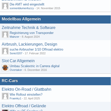
Die AMT wird eingestellt
sonnenblumenfuzzy
-
14. November 2015
Modellbau Allgemein
Zeitnahme Technik & Software
Registrierung von Transponder
Mainzer
-
8. August 2024
Airbrush, Lackierungen, Design
suche Airbrusher 1/10 Offroad elektro
Sonic0207
-
17. Februar 2022
Slot Car Allgemein
Umbau Scalextric in Carrera digital
Overtaker
-
6. Dezember 2016
RC-Cars
Elektro On-Road / Glattbahn
Wie Rollout einstellen?
Fraenky1
-
22. April 2025
Elektro Offroad / Gelände