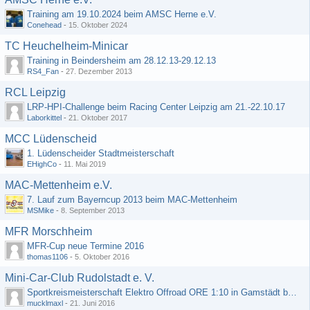
Training am 19.10.2024 beim AMSC Herne e.V.
Conehead
-
15. Oktober 2024
TC Heuchelheim-Minicar
Training in Beindersheim am 28.12.13-29.12.13
RS4_Fan
-
27. Dezember 2013
RCL Leipzig
LRP-HPI-Challenge beim Racing Center Leipzig am 21.-22.10.17
Laborkittel
-
21. Oktober 2017
MCC Lüdenscheid
1. Lüdenscheider Stadtmeisterschaft
EHighCo
-
11. Mai 2019
MAC-Mettenheim e.V.
7. Lauf zum Bayerncup 2013 beim MAC-Mettenheim
MSMike
-
8. September 2013
MFR Morschheim
MFR-Cup neue Termine 2016
thomas1106
-
5. Oktober 2016
Mini-Car-Club Rudolstadt e. V.
Sportkreismeisterschaft Elektro Offroad ORE 1:10 in Gamstädt bei Erfurt, Outdoor mit Indoor Ausweichmöglichkeit!!!
mucklmaxl
-
21. Juni 2016