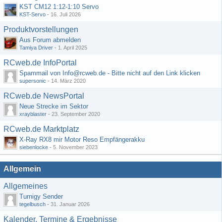
KST CM12 1:12-1:10 Servo
KST-Servo
-
16. Juli 2026
Produktvorstellungen
Aus Forum abmelden
Tamiya Driver
-
1. April 2025
RCweb.de InfoPortal
Spammail von Info@rcweb.de - Bitte nicht auf den Link klicken
supersonic
-
14. März 2020
RCweb.de NewsPortal
Neue Strecke im Sektor
xrayblaster
-
23. September 2020
RCweb.de Marktplatz
X-Ray RX8 mir Motor Reso Empfängerakku
siebenlocke
-
5. November 2023
Allgemein
Allgemeines
Turnigy Sender
tegelbusch
-
31. Januar 2026
Kalender, Termine & Ergebnisse