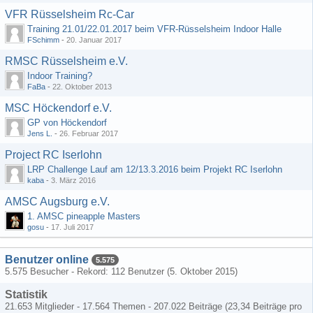
VFR Rüsselsheim Rc-Car
Training 21.01/22.01.2017 beim VFR-Rüsselsheim Indoor Halle
FSchimm
-
20. Januar 2017
RMSC Rüsselsheim e.V.
Indoor Training?
FaBa
-
22. Oktober 2013
MSC Höckendorf e.V.
GP von Höckendorf
Jens L.
-
26. Februar 2017
Project RC Iserlohn
LRP Challenge Lauf am 12/13.3.2016 beim Projekt RC Iserlohn
kaba
-
3. März 2016
AMSC Augsburg e.V.
1. AMSC pineapple Masters
gosu
-
17. Juli 2017
Benutzer online
5.575
5.575 Besucher - Rekord: 112 Benutzer (
5. Oktober 2015
)
Statistik
21.653 Mitglieder - 17.564 Themen - 207.022 Beiträge (23,34 Beiträge pro