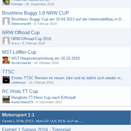
Forman
-
20. September 2018
Brushless Buggy 1:8 NRW CUP
Brushless Buggy Cup am 10.04.2013 auf der Intermodellbau in Dortmund
Elektroman99
-
8. Februar 2019
NRW Offroad Cup
NRW-Offroad-Cup 2019
m e s
-
8. Februar 2019
MST-Löffler-Cup
MST-Hauptversammlung am 20.10.2018
fischersdaniel
-
16. Oktober 2018
TTSC
Erstes TTSC Rennen im neuen Jahr und es bahnt sich wieder mal eine Rekordteilnehmerzahl an
ruebiracer
-
15. Februar 2016
RC Histo TT Cup
Rangliste TT-Histo Cup nach Erftstadt
Koelschbloot79
-
4. Dezember 2017
Motorsport 1:1
Formel 1, DTM, DTCC, Moto-GP, VLN, RCN, GLP etc......
Formel 1 Saison 2016 - Tippspiel