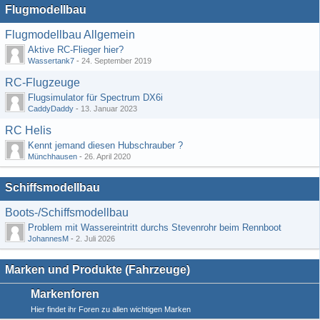
Flugmodellbau
Flugmodellbau Allgemein
Aktive RC-Flieger hier?
Wassertank7
-
24. September 2019
RC-Flugzeuge
Flugsimulator für Spectrum DX6i
CaddyDaddy
-
13. Januar 2023
RC Helis
Kennt jemand diesen Hubschrauber ?
Münchhausen
-
26. April 2020
Schiffsmodellbau
Boots-/Schiffsmodellbau
Problem mit Wassereintritt durchs Stevenrohr beim Rennboot
JohannesM
-
2. Juli 2026
Marken und Produkte (Fahrzeuge)
Markenforen
Hier findet ihr Foren zu allen wichtigen Marken