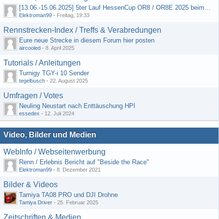
[13.06.-15.06.2025] 5ter Lauf HessenCup OR8 / OR8E 2025 beim MSC Ober-Mörlen e.V.
Elektroman99
-
Freitag, 19:33
Rennstrecken-Index / Treffs & Verabredungen
Eure neue Strecke in diesem Forum hier posten
aircooled
-
8. April 2025
Tutorials / Anleitungen
Turnigy TGY-i 10 Sender
tegelbusch
-
22. August 2025
Umfragen / Votes
Neuling Neustart nach Enttäuschung HPI
essedex
-
12. Juli 2024
Video, Bilder und Medien
WebInfo / Webseitenwerbung
Renn / Erlebnis Bericht auf "Beside the Race"
Elektroman99
-
8. Dezember 2021
Bilder & Videos
Tamiya TA08 PRO und DJI Drohne
Tamiya Driver
-
25. Februar 2025
Zeitschriften & Medien