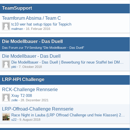
TeamSupport
Teamforum Absima / Team C
tc10 wer hat setup tipps für Teppich
mailman
-
16. Februar 2016
Die Modellbauer - Das Duell
Das Forum zur TV-Sendung "Die Modellbauer - Das Duell"
Die Modellbauer - Das Duell
Die Modellbauer - Das Duell | Bewerbung für neue Staffel bei DMAX *Werbung*
pitti
-
7. Oktober 2018
LRP-HPI Challenge
RCK-Challenge Rennserie
Xray T2 008
zelle
-
28. Dezember 2021
LRP-Offroad-Challenge Rennserie
Race Night in Lauba (LRP Offroad Challenge und freie Klassen) 25/26.08
u22
-
9. August 2018