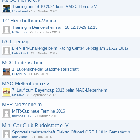
Training am 19.10.2024 beim AMSC Herne e.V.
Conehead
-
15. Oktober 2024
TC Heuchelheim-Minicar
Training in Beindersheim am 28.12.13-29.12.13
RS4_Fan
-
27. Dezember 2013
RCL Leipzig
LRP-HPI-Challenge beim Racing Center Leipzig am 21.-22.10.17
Laborkittel
-
21. Oktober 2017
MCC Lüdenscheid
1. Lüdenscheider Stadtmeisterschaft
EHighCo
-
11. Mai 2019
MAC-Mettenheim e.V.
7. Lauf zum Bayerncup 2013 beim MAC-Mettenheim
MSMike
-
8. September 2013
MFR Morschheim
MFR-Cup neue Termine 2016
thomas1106
-
5. Oktober 2016
Mini-Car-Club Rudolstadt e. V.
Sportkreismeisterschaft Elektro Offroad ORE 1:10 in Gamstädt bei Erfurt, Outdoor mit Indoor Ausweichmöglichkeit!!!
mucklmaxl
-
21. Juni 2016