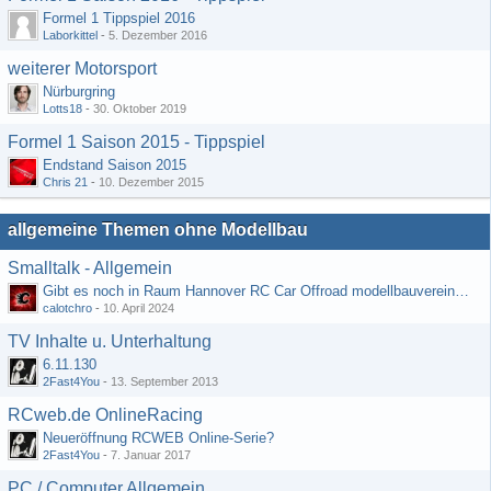
Formel 1 Tippspiel 2016
Laborkittel
-
5. Dezember 2016
weiterer Motorsport
Nürburgring
Lotts18
-
30. Oktober 2019
Formel 1 Saison 2015 - Tippspiel
Endstand Saison 2015
Chris 21
-
10. Dezember 2015
allgemeine Themen ohne Modellbau
Smalltalk - Allgemein
Gibt es noch in Raum Hannover RC Car Offroad modellbauvereine, habe selbst schon gegoogelt aber erfolglos
calotchro
-
10. April 2024
TV Inhalte u. Unterhaltung
6.11.130
2Fast4You
-
13. September 2013
RCweb.de OnlineRacing
Neueröffnung RCWEB Online-Serie?
2Fast4You
-
7. Januar 2017
PC / Computer Allgemein