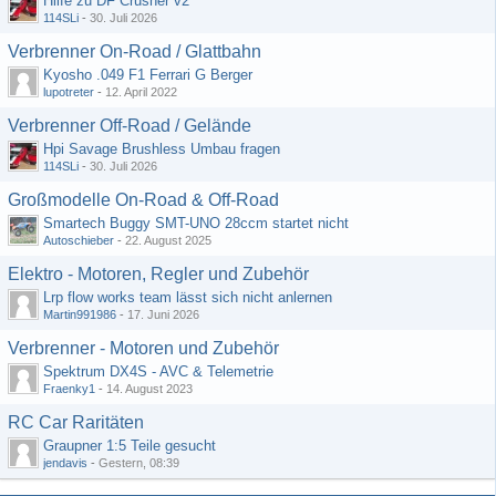
Hilfe zu DF Crusher v2
114SLi
-
30. Juli 2026
Verbrenner On-Road / Glattbahn
Kyosho .049 F1 Ferrari G Berger
lupotreter
-
12. April 2022
Verbrenner Off-Road / Gelände
Hpi Savage Brushless Umbau fragen
114SLi
-
30. Juli 2026
Großmodelle On-Road & Off-Road
Smartech Buggy SMT-UNO 28ccm startet nicht
Autoschieber
-
22. August 2025
Elektro - Motoren, Regler und Zubehör
Lrp flow works team lässt sich nicht anlernen
Martin991986
-
17. Juni 2026
Verbrenner - Motoren und Zubehör
Spektrum DX4S - AVC & Telemetrie
Fraenky1
-
14. August 2023
RC Car Raritäten
Graupner 1:5 Teile gesucht
jendavis
-
Gestern, 08:39