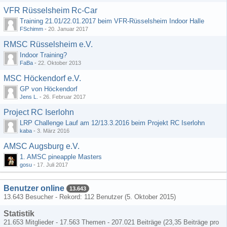
VFR Rüsselsheim Rc-Car
Training 21.01/22.01.2017 beim VFR-Rüsselsheim Indoor Halle
FSchimm
-
20. Januar 2017
RMSC Rüsselsheim e.V.
Indoor Training?
FaBa
-
22. Oktober 2013
MSC Höckendorf e.V.
GP von Höckendorf
Jens L.
-
26. Februar 2017
Project RC Iserlohn
LRP Challenge Lauf am 12/13.3.2016 beim Projekt RC Iserlohn
kaba
-
3. März 2016
AMSC Augsburg e.V.
1. AMSC pineapple Masters
gosu
-
17. Juli 2017
Benutzer online
13.643
13.643 Besucher - Rekord: 112 Benutzer (
5. Oktober 2015
)
Statistik
21.653 Mitglieder - 17.563 Themen - 207.021 Beiträge (23,35 Beiträge pro