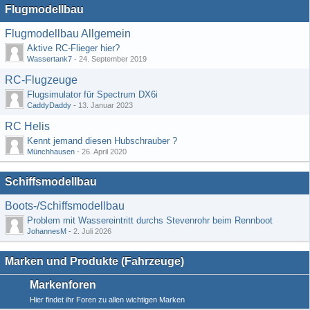
Flugmodellbau
Flugmodellbau Allgemein
Aktive RC-Flieger hier?
Wassertank7
-
24. September 2019
RC-Flugzeuge
Flugsimulator für Spectrum DX6i
CaddyDaddy
-
13. Januar 2023
RC Helis
Kennt jemand diesen Hubschrauber ?
Münchhausen
-
26. April 2020
Schiffsmodellbau
Boots-/Schiffsmodellbau
Problem mit Wassereintritt durchs Stevenrohr beim Rennboot
JohannesM
-
2. Juli 2026
Marken und Produkte (Fahrzeuge)
Markenforen
Hier findet ihr Foren zu allen wichtigen Marken