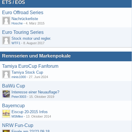
ETS / EOS
Euro Offroad Series
Nachrückerliste
Hosche
-
4. März 2015
Euro Touring Series
Stock motor und regler.
WTF1
-
8. August 2017
Rennserien und Markenpokale
Tamiya EuroCup Fanforum
Tamiya Stock Cup
minis1000
-
27. Juni 2024
BaWü Cup
Interesse einer Neuauflage?
Peter3003
-
15. Oktober 2019
Bayerncup
Eiscup 20-2015 Infos
MSMike
-
13. Oktober 2014
NRW Fun-Cup
Finale am 22/23.09.18