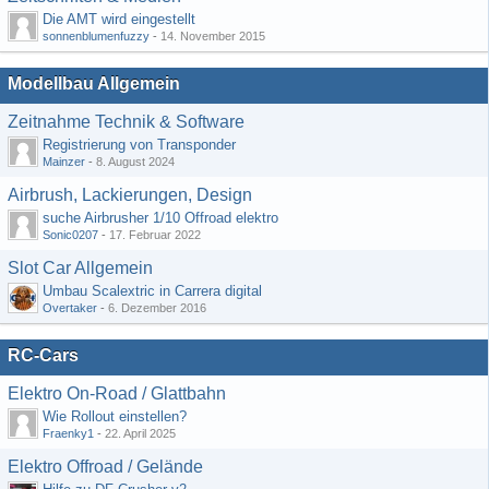
Die AMT wird eingestellt
sonnenblumenfuzzy
-
14. November 2015
Modellbau Allgemein
Zeitnahme Technik & Software
Registrierung von Transponder
Mainzer
-
8. August 2024
Airbrush, Lackierungen, Design
suche Airbrusher 1/10 Offroad elektro
Sonic0207
-
17. Februar 2022
Slot Car Allgemein
Umbau Scalextric in Carrera digital
Overtaker
-
6. Dezember 2016
RC-Cars
Elektro On-Road / Glattbahn
Wie Rollout einstellen?
Fraenky1
-
22. April 2025
Elektro Offroad / Gelände