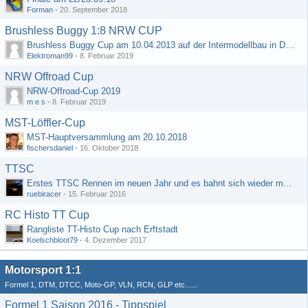
Forman
-
20. September 2018
Brushless Buggy 1:8 NRW CUP
Brushless Buggy Cup am 10.04.2013 auf der Intermodellbau in Dortmund
Elektroman99
-
8. Februar 2019
NRW Offroad Cup
NRW-Offroad-Cup 2019
m e s
-
8. Februar 2019
MST-Löffler-Cup
MST-Hauptversammlung am 20.10.2018
fischersdaniel
-
16. Oktober 2018
TTSC
Erstes TTSC Rennen im neuen Jahr und es bahnt sich wieder mal eine Rekordteilnehmerzahl an
ruebiracer
-
15. Februar 2016
RC Histo TT Cup
Rangliste TT-Histo Cup nach Erftstadt
Koelschbloot79
-
4. Dezember 2017
Motorsport 1:1
Formel 1, DTM, DTCC, Moto-GP, VLN, RCN, GLP etc......
Formel 1 Saison 2016 - Tippspiel