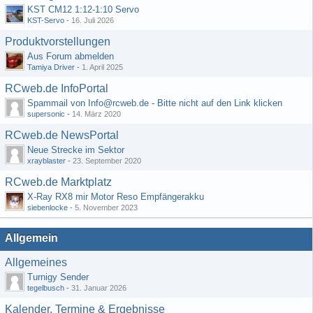
KST CM12 1:12-1:10 Servo
KST-Servo
-
16. Juli 2026
Produktvorstellungen
Aus Forum abmelden
Tamiya Driver
-
1. April 2025
RCweb.de InfoPortal
Spammail von Info@rcweb.de - Bitte nicht auf den Link klicken
supersonic
-
14. März 2020
RCweb.de NewsPortal
Neue Strecke im Sektor
xrayblaster
-
23. September 2020
RCweb.de Marktplatz
X-Ray RX8 mir Motor Reso Empfängerakku
siebenlocke
-
5. November 2023
Allgemein
Allgemeines
Turnigy Sender
tegelbusch
-
31. Januar 2026
Kalender, Termine & Ergebnisse