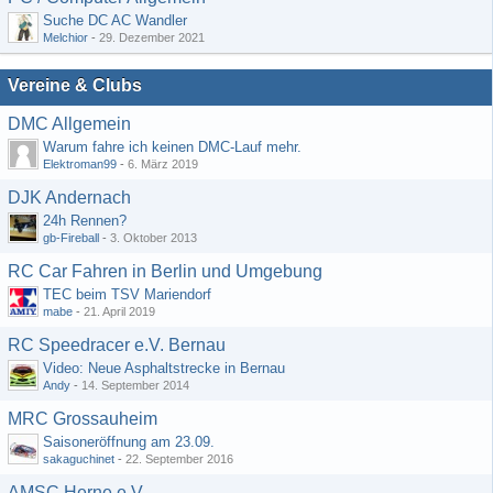
Suche DC AC Wandler
Melchior
-
29. Dezember 2021
Vereine & Clubs
DMC Allgemein
Warum fahre ich keinen DMC-Lauf mehr.
Elektroman99
-
6. März 2019
DJK Andernach
24h Rennen?
gb-Fireball
-
3. Oktober 2013
RC Car Fahren in Berlin und Umgebung
TEC beim TSV Mariendorf
mabe
-
21. April 2019
RC Speedracer e.V. Bernau
Video: Neue Asphaltstrecke in Bernau
Andy
-
14. September 2014
MRC Grossauheim
Saisoneröffnung am 23.09.
sakaguchinet
-
22. September 2016
AMSC Herne e.V.