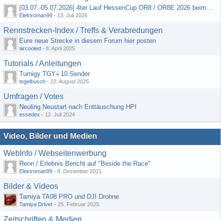
[03.07.-05.07.2026] 4ter Lauf HessenCup OR8 / OR8E 2026 beim MSV Linsengericht e.V.
Elektroman99
-
13. Juli 2026
Rennstrecken-Index / Treffs & Verabredungen
Eure neue Strecke in diesem Forum hier posten
aircooled
-
8. April 2025
Tutorials / Anleitungen
Turnigy TGY-i 10 Sender
tegelbusch
-
22. August 2025
Umfragen / Votes
Neuling Neustart nach Enttäuschung HPI
essedex
-
12. Juli 2024
Video, Bilder und Medien
WebInfo / Webseitenwerbung
Renn / Erlebnis Bericht auf "Beside the Race"
Elektroman99
-
8. Dezember 2021
Bilder & Videos
Tamiya TA08 PRO und DJI Drohne
Tamiya Driver
-
25. Februar 2025
Zeitschriften & Medien