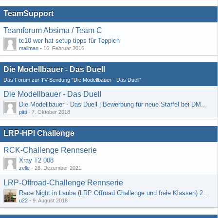
TeamSupport
Teamforum Absima / Team C
tc10 wer hat setup tipps für Teppich
mailman
-
16. Februar 2016
Die Modellbauer - Das Duell
Das Forum zur TV-Sendung "Die Modellbauer - Das Duell"
Die Modellbauer - Das Duell
Die Modellbauer - Das Duell | Bewerbung für neue Staffel bei DMAX *Werbung*
pitti
-
7. Oktober 2018
LRP-HPI Challenge
RCK-Challenge Rennserie
Xray T2 008
zelle
-
28. Dezember 2021
LRP-Offroad-Challenge Rennserie
Race Night in Lauba (LRP Offroad Challenge und freie Klassen) 25/26.08
u22
-
9. August 2018