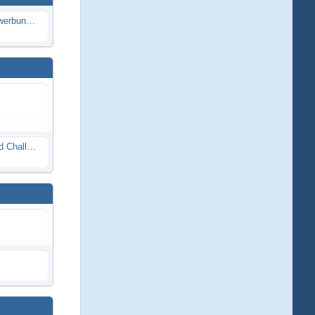
Die Modellbauer - Das Duell | Bewerbung für neue Staffel bei DMAX *Werbung*
Race Night in Lauba (LRP Offroad Challenge und freie Klassen) 25/26.08