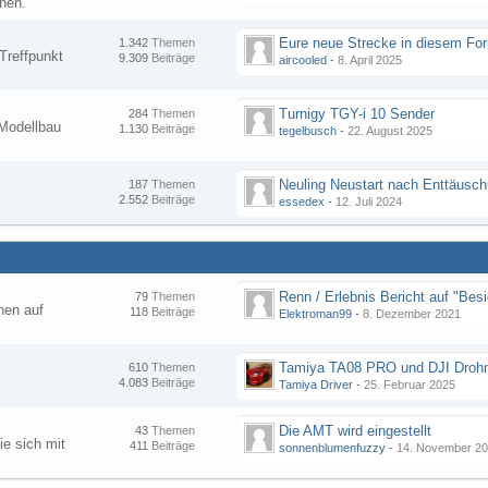
nen.
1.342
Themen
Treffpunkt
9.309
Beiträge
aircooled
-
8. April 2025
Turnigy TGY-i 10 Sender
284
Themen
Modellbau
1.130
Beiträge
tegelbusch
-
22. August 2025
Neuling Neustart nach Enttäusc
187
Themen
2.552
Beiträge
essedex
-
12. Juli 2024
79
Themen
hen auf
118
Beiträge
Elektroman99
-
8. Dezember 2021
Tamiya TA08 PRO und DJI Droh
610
Themen
4.083
Beiträge
Tamiya Driver
-
25. Februar 2025
Die AMT wird eingestellt
43
Themen
ie sich mit
411
Beiträge
sonnenblumenfuzzy
-
14. November 2