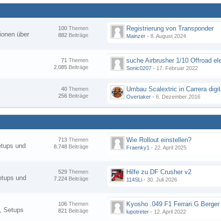
Registrierung von Transponder
100
Themen
ionen über
882
Beiträge
Mainzer
-
8. August 2024
suche Airbrusher 1/10 Offroad el
71
Themen
2.085
Beiträge
Sonic0207
-
17. Februar 2022
Umbau Scalextric in Carrera digit
40
Themen
256
Beiträge
Overtaker
-
6. Dezember 2016
Wie Rollout einstellen?
713
Themen
etups und
8.748
Beiträge
Fraenky1
-
22. April 2025
Hilfe zu DF Crusher v2
529
Themen
etups und
7.224
Beiträge
114SLi
-
30. Juli 2026
Kyosho .049 F1 Ferrari G Berger
106
Themen
, Setups
821
Beiträge
lupotreter
-
12. April 2022