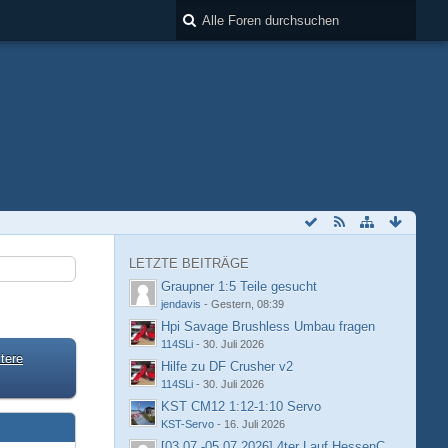
LETZTE BEITRÄGE
Graupner 1:5 Teile gesucht
jendavis
-
Gestern, 08:39
Hpi Savage Brushless Umbau fragen
114SLi
-
30. Juli 2026
tere
Hilfe zu DF Crusher v2
114SLi
-
30. Juli 2026
KST CM12 1:12-1:10 Servo
KST-Servo
-
16. Juli 2026
[03.07.-05.07.2026] 4ter Lauf HessenCup OR8 /