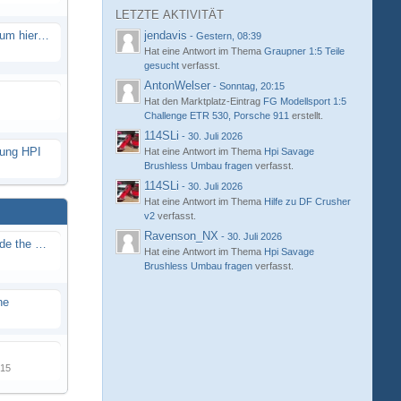
LETZTE AKTIVITÄT
Eure neue Strecke in diesem Forum hier posten
jendavis
-
Gestern, 08:39
Hat eine Antwort im Thema
Graupner 1:5 Teile
gesucht
verfasst.
AntonWelser
-
Sonntag, 20:15
Hat den Marktplatz-Eintrag
FG Modellsport 1:5
Challenge ETR 530, Porsche 911
erstellt.
114SLi
-
30. Juli 2026
hung HPI
Hat eine Antwort im Thema
Hpi Savage
Brushless Umbau fragen
verfasst.
114SLi
-
30. Juli 2026
Hat eine Antwort im Thema
Hilfe zu DF Crusher
v2
verfasst.
Ravenson_NX
-
30. Juli 2026
Renn / Erlebnis Bericht auf "Beside the Race"
Hat eine Antwort im Thema
Hpi Savage
Brushless Umbau fragen
verfasst.
ne
015