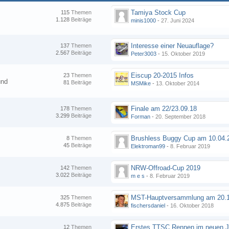
Tamiya Stock Cup
115
Themen
1.128
Beiträge
minis1000
-
27. Juni 2024
Interesse einer Neuauflage?
137
Themen
2.567
Beiträge
Peter3003
-
15. Oktober 2019
Eiscup 20-2015 Infos
23
Themen
und
81
Beiträge
MSMike
-
13. Oktober 2014
Finale am 22/23.09.18
178
Themen
3.299
Beiträge
Forman
-
20. September 2018
8
Themen
45
Beiträge
Elektroman99
-
8. Februar 2019
NRW-Offroad-Cup 2019
142
Themen
3.022
Beiträge
m e s
-
8. Februar 2019
MST-Hauptversammlung am 20.1
325
Themen
4.875
Beiträge
fischersdaniel
-
16. Oktober 2018
12
Themen