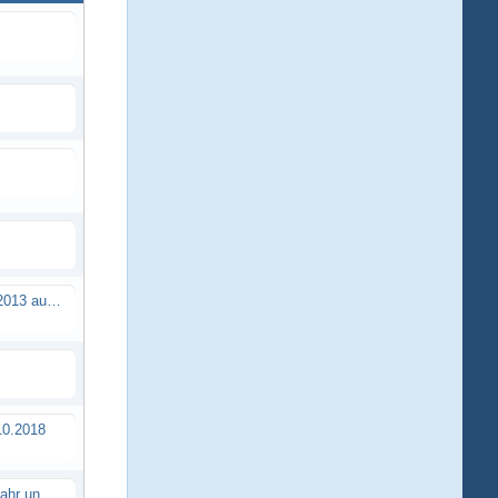
Brushless Buggy Cup am 10.04.2013 auf der Intermodellbau in Dortmund
0.2018
Erstes TTSC Rennen im neuen Jahr und es bahnt sich wieder mal eine Rekordteilnehmerzahl an