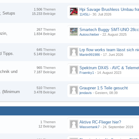
Hpi Savage Brushless Umbau fr
1.506
Themen
, Setups
15.233
Beiträge
114SLi
-
30. Juli 2026
267
Themen
zin,
1.834
Beiträge
Autoschieber
-
22. August 2025
645
Themen
d Tipps.
5.149
Beiträge
Martin991986
-
17. Juni 2026
Spektrum DX4S - AVC & Telemet
965
Themen
chnik und
7.187
Beiträge
Fraenky1
-
14. August 2023
Graupner 1:5 Teile gesucht
510
Themen
en. (Minimum
3.478
Beiträge
jendavis
-
Gestern, 08:39
Aktive RC-Flieger hier?
1
Themen
12
Beiträge
Wassertank7
-
24. September 2019