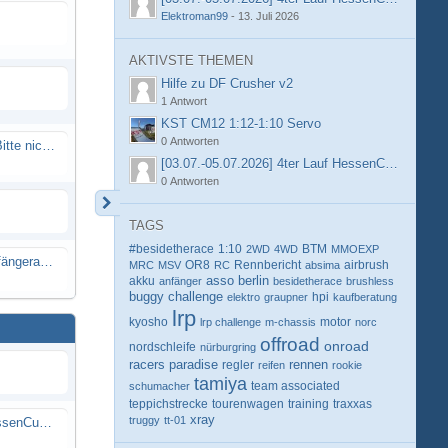
Elektroman99
-
13. Juli 2026
AKTIVSTE THEMEN
Hilfe zu DF Crusher v2
1 Antwort
KST CM12 1:12-1:10 Servo
0 Antworten
Spammail von Info@rcweb.de - Bitte nicht auf den Link klicken
[03.07.-05.07.2026] 4ter Lauf HessenCup OR8 /
0 Antworten
TAGS
#besidetherace
1:10
BTM
2WD
4WD
MMOEXP
X-Ray RX8 mir Motor Reso Empfängerakku
OR8
Rennbericht
MRC
MSV
RC
absima
airbrush
berlin
akku
asso
anfänger
besidetherace
brushless
buggy
challenge
hpi
elektro
graupner
kaufberatung
lrp
kyosho
motor
lrp challenge
m-chassis
norc
offroad
onroad
nordschleife
nürburgring
racers paradise
rennen
regler
reifen
rookie
tamiya
schumacher
team associated
teppichstrecke
tourenwagen
training
traxxas
xray
truggy
tt-01
[03.07.-05.07.2026] 4ter Lauf HessenCup OR8 / OR8E 2026 beim MSV Linsengericht e.V.