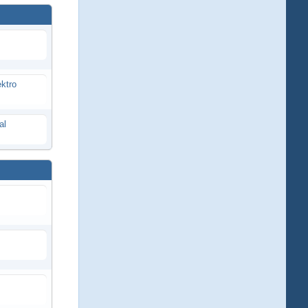
ektro
al