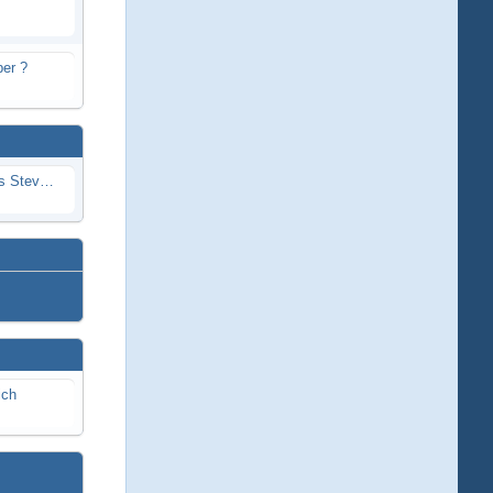
er ?
Problem mit Wassereintritt durchs Stevenrohr beim Rennboot
ich