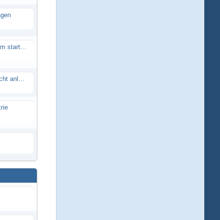
agen
Smartech Buggy SMT-UNO 28ccm startet nicht
Lrp flow works team lässt sich nicht anlernen
rie