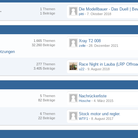
1
Themen
"
1
Beiträge
pitti
-
7. Oktober 2018
Xray T2 008
1.665
Themen
32.260
Beiträge
zelle
-
28. Dezember 2021
etzungen
277
Themen
3.405
Beiträge
u22
-
9. August 2018
Nachrückerliste
5
Themen
82
Beiträge
Hosche
-
4. März 2015
Stock motor und regler.
6
Themen
22
Beiträge
WTF1
-
8. August 2017