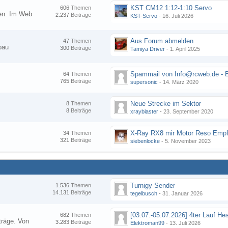
KST CM12 1:12-1:10 Servo
606
Themen
nen. Im Web
2.237
Beiträge
KST-Servo
-
16. Juli 2026
Aus Forum abmelden
47
Themen
bau
300
Beiträge
Tamiya Driver
-
1. April 2025
64
Themen
765
Beiträge
supersonic
-
14. März 2020
Neue Strecke im Sektor
8
Themen
8
Beiträge
xrayblaster
-
23. September 2020
34
Themen
321
Beiträge
siebenlocke
-
5. November 2023
Turnigy Sender
1.536
Themen
14.131
Beiträge
tegelbusch
-
31. Januar 2026
682
Themen
träge. Von
3.283
Beiträge
Elektroman99
-
13. Juli 2026