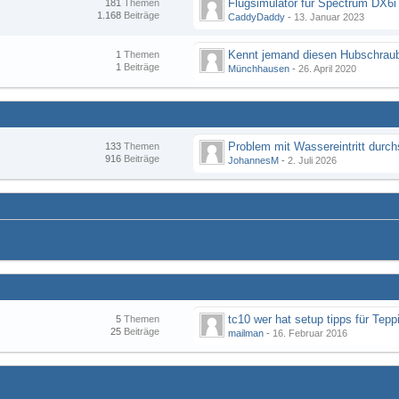
Flugsimulator für Spectrum DX6i
181
Themen
1.168
Beiträge
CaddyDaddy
-
13. Januar 2023
Kennt jemand diesen Hubschraub
1
Themen
1
Beiträge
Münchhausen
-
26. April 2020
133
Themen
916
Beiträge
JohannesM
-
2. Juli 2026
tc10 wer hat setup tipps für Tepp
5
Themen
25
Beiträge
mailman
-
16. Februar 2016