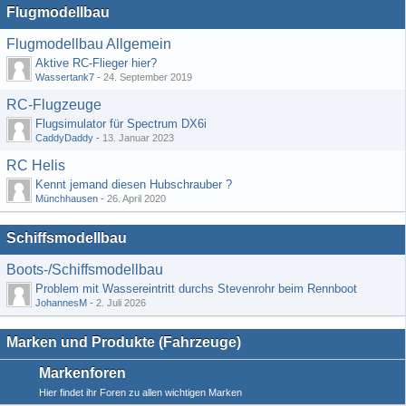
Flugmodellbau
Flugmodellbau Allgemein
Aktive RC-Flieger hier?
Wassertank7
-
24. September 2019
RC-Flugzeuge
Flugsimulator für Spectrum DX6i
CaddyDaddy
-
13. Januar 2023
RC Helis
Kennt jemand diesen Hubschrauber ?
Münchhausen
-
26. April 2020
Schiffsmodellbau
Boots-/Schiffsmodellbau
Problem mit Wassereintritt durchs Stevenrohr beim Rennboot
JohannesM
-
2. Juli 2026
Marken und Produkte (Fahrzeuge)
Markenforen
Hier findet ihr Foren zu allen wichtigen Marken