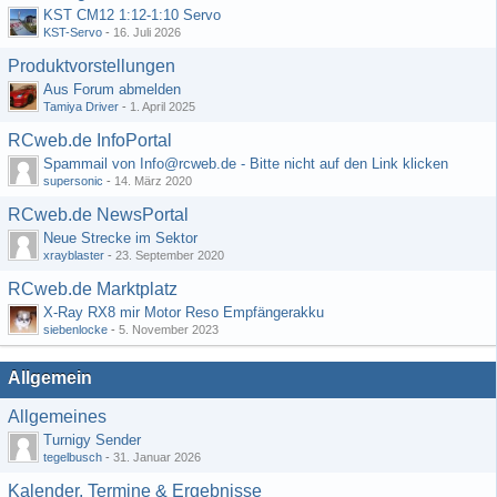
KST CM12 1:12-1:10 Servo
KST-Servo
-
16. Juli 2026
Produktvorstellungen
Aus Forum abmelden
Tamiya Driver
-
1. April 2025
RCweb.de InfoPortal
Spammail von Info@rcweb.de - Bitte nicht auf den Link klicken
supersonic
-
14. März 2020
RCweb.de NewsPortal
Neue Strecke im Sektor
xrayblaster
-
23. September 2020
RCweb.de Marktplatz
X-Ray RX8 mir Motor Reso Empfängerakku
siebenlocke
-
5. November 2023
Allgemein
Allgemeines
Turnigy Sender
tegelbusch
-
31. Januar 2026
Kalender, Termine & Ergebnisse