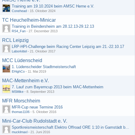
Training am 19.10.2024 beim AMSC Herne e.V.
Conehead
-
15. Oktober 2024
TC Heuchelheim-Minicar
Training in Beindersheim am 28.12.13-29.12.13
RS4_Fan
-
27. Dezember 2013
RCL Leipzig
LRP-HPI-Challenge beim Racing Center Leipzig am 21.-22.10.17
Laborkittel
-
21. Oktober 2017
MCC Lüdenscheid
1. Lüdenscheider Stadtmeisterschaft
EHighCo
-
11. Mai 2019
MAC-Mettenheim e.V.
7. Lauf zum Bayerncup 2013 beim MAC-Mettenheim
MSMike
-
8. September 2013
MFR Morschheim
MFR-Cup neue Termine 2016
thomas1106
-
5. Oktober 2016
Mini-Car-Club Rudolstadt e. V.
Sportkreismeisterschaft Elektro Offroad ORE 1:10 in Gamstädt bei Erfurt, Outdoor mit Indoor Ausweichmöglichkeit!!!
mucklmaxl
-
21. Juni 2016