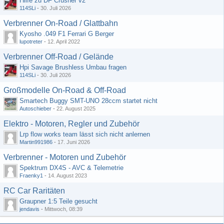
Hilfe zu DF Crusher v2
114SLi
-
30. Juli 2026
Verbrenner On-Road / Glattbahn
Kyosho .049 F1 Ferrari G Berger
lupotreter
-
12. April 2022
Verbrenner Off-Road / Gelände
Hpi Savage Brushless Umbau fragen
114SLi
-
30. Juli 2026
Großmodelle On-Road & Off-Road
Smartech Buggy SMT-UNO 28ccm startet nicht
Autoschieber
-
22. August 2025
Elektro - Motoren, Regler und Zubehör
Lrp flow works team lässt sich nicht anlernen
Martin991986
-
17. Juni 2026
Verbrenner - Motoren und Zubehör
Spektrum DX4S - AVC & Telemetrie
Fraenky1
-
14. August 2023
RC Car Raritäten
Graupner 1:5 Teile gesucht
jendavis
-
Mittwoch, 08:39