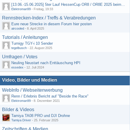
[13.06.-15.06.2025] 5ter Lauf HessenCup OR8 / OR8E 2025 beim MSC Ober-Mörlen e.V.
Elektroman99
-
Freitag, 19:33
Rennstrecken-Index / Treffs & Verabredungen
Eure neue Strecke in diesem Forum hier posten
aircooled
-
8. April 2025
Tutorials / Anleitungen
Turnigy TGY-i 10 Sender
tegelbusch
-
22. August 2025
Umfragen / Votes
Neuling Neustart nach Enttäuschung HPI
essedex
-
12. Juli 2024
Video, Bilder und Medien
WebInfo / Webseitenwerbung
Renn / Erlebnis Bericht auf "Beside the Race"
Elektroman99
-
8. Dezember 2021
Bilder & Videos
Tamiya TA08 PRO und DJI Drohne
Tamiya Driver
-
25. Februar 2025
Zeitschriften & Medien