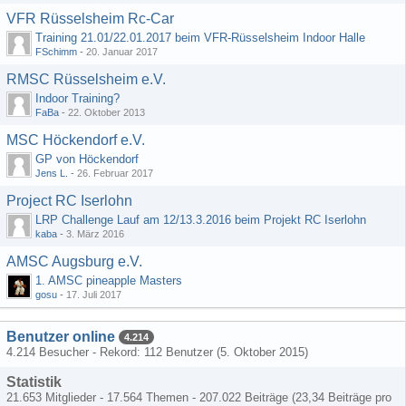
VFR Rüsselsheim Rc-Car
Training 21.01/22.01.2017 beim VFR-Rüsselsheim Indoor Halle
FSchimm
-
20. Januar 2017
RMSC Rüsselsheim e.V.
Indoor Training?
FaBa
-
22. Oktober 2013
MSC Höckendorf e.V.
GP von Höckendorf
Jens L.
-
26. Februar 2017
Project RC Iserlohn
LRP Challenge Lauf am 12/13.3.2016 beim Projekt RC Iserlohn
kaba
-
3. März 2016
AMSC Augsburg e.V.
1. AMSC pineapple Masters
gosu
-
17. Juli 2017
Benutzer online
4.214
4.214 Besucher - Rekord: 112 Benutzer (
5. Oktober 2015
)
Statistik
21.653 Mitglieder - 17.564 Themen - 207.022 Beiträge (23,34 Beiträge pro