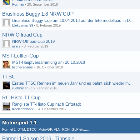
Forman
-
20. September 2018
Brushless Buggy 1:8 NRW CUP
Brushless Buggy Cup am 10.04.2013 auf der Intermodellbau in Dortmund
Elektroman99
-
8. Februar 2019
NRW Offroad Cup
NRW-Offroad-Cup 2019
m e s
-
8. Februar 2019
MST-Löffler-Cup
MST-Hauptversammlung am 20.10.2018
fischersdaniel
-
16. Oktober 2018
TTSC
Erstes TTSC Rennen im neuen Jahr und es bahnt sich wieder mal eine Rekordteilnehmerzahl an
ruebiracer
-
15. Februar 2016
RC Histo TT Cup
Rangliste TT-Histo Cup nach Erftstadt
Koelschbloot79
-
4. Dezember 2017
Motorsport 1:1
Formel 1, DTM, DTCC, Moto-GP, VLN, RCN, GLP etc......
Formel 1 Saison 2016 - Tippspiel