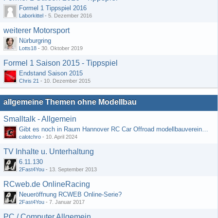
Formel 1 Tippspiel 2016
Laborkittel
-
5. Dezember 2016
weiterer Motorsport
Nürburgring
Lotts18
-
30. Oktober 2019
Formel 1 Saison 2015 - Tippspiel
Endstand Saison 2015
Chris 21
-
10. Dezember 2015
allgemeine Themen ohne Modellbau
Smalltalk - Allgemein
Gibt es noch in Raum Hannover RC Car Offroad modellbauvereine, habe selbst schon gegoogelt aber erfolglos
calotchro
-
10. April 2024
TV Inhalte u. Unterhaltung
6.11.130
2Fast4You
-
13. September 2013
RCweb.de OnlineRacing
Neueröffnung RCWEB Online-Serie?
2Fast4You
-
7. Januar 2017
PC / Computer Allgemein