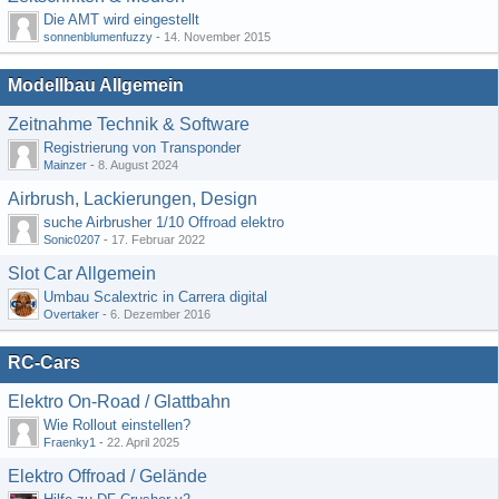
Die AMT wird eingestellt
sonnenblumenfuzzy
-
14. November 2015
Modellbau Allgemein
Zeitnahme Technik & Software
Registrierung von Transponder
Mainzer
-
8. August 2024
Airbrush, Lackierungen, Design
suche Airbrusher 1/10 Offroad elektro
Sonic0207
-
17. Februar 2022
Slot Car Allgemein
Umbau Scalextric in Carrera digital
Overtaker
-
6. Dezember 2016
RC-Cars
Elektro On-Road / Glattbahn
Wie Rollout einstellen?
Fraenky1
-
22. April 2025
Elektro Offroad / Gelände