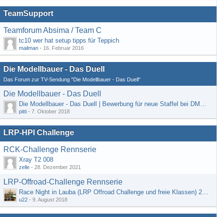
TeamSupport
Teamforum Absima / Team C
tc10 wer hat setup tipps für Teppich
mailman
-
16. Februar 2016
Die Modellbauer - Das Duell
Das Forum zur TV-Sendung "Die Modellbauer - Das Duell"
Die Modellbauer - Das Duell
Die Modellbauer - Das Duell | Bewerbung für neue Staffel bei DMAX *Werbung*
pitti
-
7. Oktober 2018
LRP-HPI Challenge
RCK-Challenge Rennserie
Xray T2 008
zelle
-
28. Dezember 2021
LRP-Offroad-Challenge Rennserie
Race Night in Lauba (LRP Offroad Challenge und freie Klassen) 25/26.08
u22
-
9. August 2018