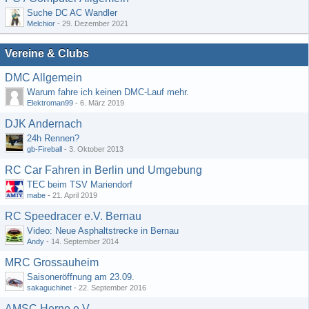
Suche DC AC Wandler
Melchior
-
29. Dezember 2021
Vereine & Clubs
DMC Allgemein
Warum fahre ich keinen DMC-Lauf mehr.
Elektroman99
-
6. März 2019
DJK Andernach
24h Rennen?
gb-Fireball
-
3. Oktober 2013
RC Car Fahren in Berlin und Umgebung
TEC beim TSV Mariendorf
mabe
-
21. April 2019
RC Speedracer e.V. Bernau
Video: Neue Asphaltstrecke in Bernau
Andy
-
14. September 2014
MRC Grossauheim
Saisoneröffnung am 23.09.
sakaguchinet
-
22. September 2016
AMSC Herne e.V.