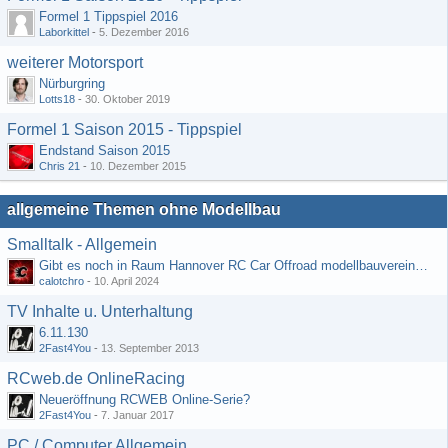
Formel 1 Tippspiel 2016
Laborkittel
-
5. Dezember 2016
weiterer Motorsport
Nürburgring
Lotts18
-
30. Oktober 2019
Formel 1 Saison 2015 - Tippspiel
Endstand Saison 2015
Chris 21
-
10. Dezember 2015
allgemeine Themen ohne Modellbau
Smalltalk - Allgemein
Gibt es noch in Raum Hannover RC Car Offroad modellbauvereine, habe selbst schon gegoogelt aber erfolglos
calotchro
-
10. April 2024
TV Inhalte u. Unterhaltung
6.11.130
2Fast4You
-
13. September 2013
RCweb.de OnlineRacing
Neueröffnung RCWEB Online-Serie?
2Fast4You
-
7. Januar 2017
PC / Computer Allgemein