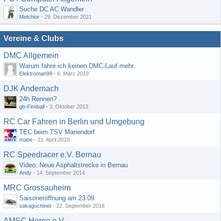
Suche DC AC Wandler
Melchior
-
29. Dezember 2021
Vereine & Clubs
DMC Allgemein
Warum fahre ich keinen DMC-Lauf mehr.
Elektroman99
-
6. März 2019
DJK Andernach
24h Rennen?
gb-Fireball
-
3. Oktober 2013
RC Car Fahren in Berlin und Umgebung
TEC beim TSV Mariendorf
mabe
-
21. April 2019
RC Speedracer e.V. Bernau
Video: Neue Asphaltstrecke in Bernau
Andy
-
14. September 2014
MRC Grossauheim
Saisoneröffnung am 23.09.
sakaguchinet
-
22. September 2016
AMSC Herne e.V.