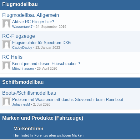
Flugmodellbau
Flugmodellbau Allgemein
Aktive RC-Flieger hier?
Wassertank7
-
24. September 2019
RC-Flugzeuge
Flugsimulator für Spectrum DX6i
CaddyDaddy
-
13. Januar 2023
RC Helis
Kennt jemand diesen Hubschrauber ?
Münchhausen
-
26. April 2020
Schiffsmodellbau
Boots-/Schiffsmodellbau
Problem mit Wassereintritt durchs Stevenrohr beim Rennboot
JohannesM
-
2. Juli 2026
Marken und Produkte (Fahrzeuge)
Markenforen
Hier findet ihr Foren zu allen wichtigen Marken