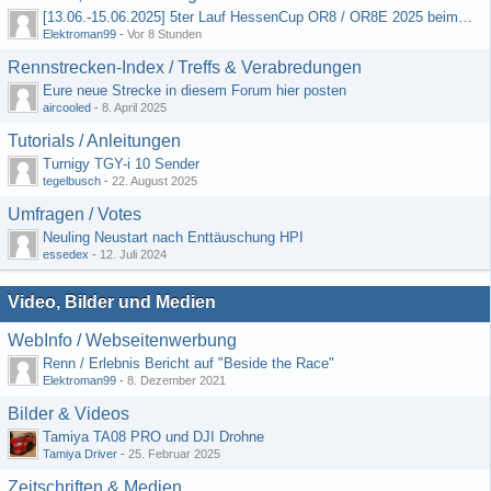
[13.06.-15.06.2025] 5ter Lauf HessenCup OR8 / OR8E 2025 beim MSC Ober-Mörlen e.V.
Elektroman99
-
Vor 8 Stunden
Rennstrecken-Index / Treffs & Verabredungen
Eure neue Strecke in diesem Forum hier posten
aircooled
-
8. April 2025
Tutorials / Anleitungen
Turnigy TGY-i 10 Sender
tegelbusch
-
22. August 2025
Umfragen / Votes
Neuling Neustart nach Enttäuschung HPI
essedex
-
12. Juli 2024
Video, Bilder und Medien
WebInfo / Webseitenwerbung
Renn / Erlebnis Bericht auf "Beside the Race"
Elektroman99
-
8. Dezember 2021
Bilder & Videos
Tamiya TA08 PRO und DJI Drohne
Tamiya Driver
-
25. Februar 2025
Zeitschriften & Medien