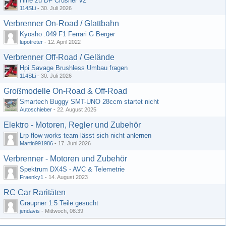
Hilfe zu DF Crusher v2
114SLi
-
30. Juli 2026
Verbrenner On-Road / Glattbahn
Kyosho .049 F1 Ferrari G Berger
lupotreter
-
12. April 2022
Verbrenner Off-Road / Gelände
Hpi Savage Brushless Umbau fragen
114SLi
-
30. Juli 2026
Großmodelle On-Road & Off-Road
Smartech Buggy SMT-UNO 28ccm startet nicht
Autoschieber
-
22. August 2025
Elektro - Motoren, Regler und Zubehör
Lrp flow works team lässt sich nicht anlernen
Martin991986
-
17. Juni 2026
Verbrenner - Motoren und Zubehör
Spektrum DX4S - AVC & Telemetrie
Fraenky1
-
14. August 2023
RC Car Raritäten
Graupner 1:5 Teile gesucht
jendavis
-
Mittwoch, 08:39