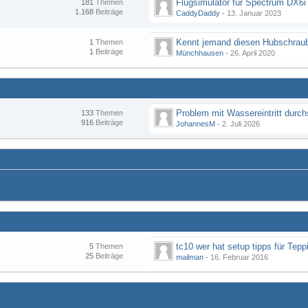
Flugsimulator für Spectrum DX6i
181
Themen
1.168
Beiträge
CaddyDaddy
-
13. Januar 2023
Kennt jemand diesen Hubschraub
1
Themen
1
Beiträge
Münchhausen
-
26. April 2020
133
Themen
916
Beiträge
JohannesM
-
2. Juli 2026
tc10 wer hat setup tipps für Tepp
5
Themen
25
Beiträge
mailman
-
16. Februar 2016