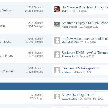
Hpi Savage Brushless Umbau fr
1.506
Themen
, Setups
15.233
Beiträge
114SLi
-
30. Juli 2026
267
Themen
zin,
1.834
Beiträge
Autoschieber
-
22. August 2025
645
Themen
d Tipps.
5.149
Beiträge
Martin991986
-
17. Juni 2026
Spektrum DX4S - AVC & Telemet
965
Themen
chnik und
7.187
Beiträge
Fraenky1
-
14. August 2023
Graupner 1:5 Teile gesucht
510
Themen
en. (Minimum
3.478
Beiträge
jendavis
-
Mittwoch, 08:39
Aktive RC-Flieger hier?
1
Themen
12
Beiträge
Wassertank7
-
24. September 2019