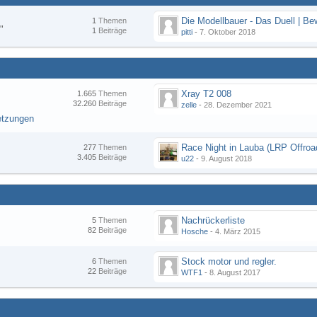
1
Themen
"
1
Beiträge
pitti
-
7. Oktober 2018
Xray T2 008
1.665
Themen
32.260
Beiträge
zelle
-
28. Dezember 2021
etzungen
277
Themen
3.405
Beiträge
u22
-
9. August 2018
Nachrückerliste
5
Themen
82
Beiträge
Hosche
-
4. März 2015
Stock motor und regler.
6
Themen
22
Beiträge
WTF1
-
8. August 2017