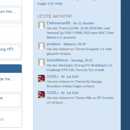
xray
truggy
tt-01
Eure neue Strecke in diesem Forum hier posten
LETZTE AKTIVITÄT
Elektroman99
-
Vor 12 Stunden
Hat das Thema
[13.06.-15.06.2025] 5ter Lauf
HessenCup OR8 / OR8E 2025 beim MSC Ober-
Mörlen e.V.
gestartet.
jendavis
-
Mittwoch, 08:39
hung HPI
Hat eine Antwort im Thema
Graupner 1:5 Teile
gesucht
verfasst.
AntonWelser
-
Sonntag, 20:15
Hat den Marktplatz-Eintrag
FG Modellsport 1:5
Challenge ETR 530, Porsche 911
erstellt.
114SLi
-
30. Juli 2026
Renn / Erlebnis Bericht auf "Beside the Race"
Hat eine Antwort im Thema
Hpi Savage
Brushless Umbau fragen
verfasst.
114SLi
-
30. Juli 2026
ne
Hat eine Antwort im Thema
Hilfe zu DF Crusher
v2
verfasst.
015