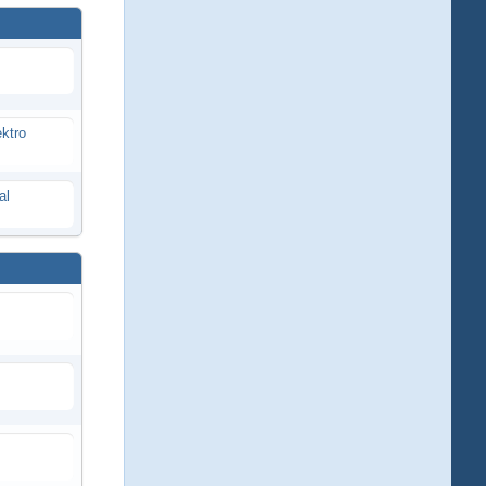
ektro
al