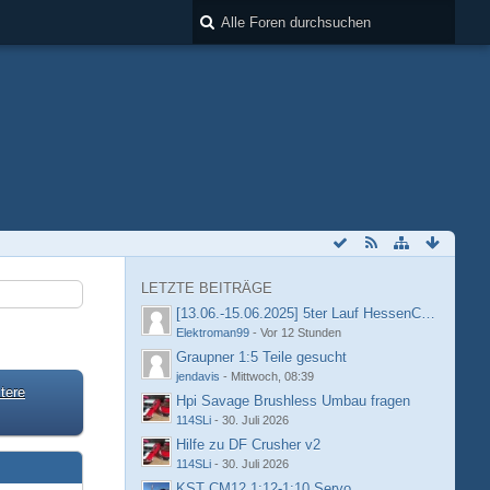
LETZTE BEITRÄGE
[13.06.-15.06.2025] 5ter Lauf HessenCup OR8 /
Elektroman99
-
Vor 12 Stunden
Graupner 1:5 Teile gesucht
jendavis
-
Mittwoch, 08:39
tere
Hpi Savage Brushless Umbau fragen
114SLi
-
30. Juli 2026
Hilfe zu DF Crusher v2
114SLi
-
30. Juli 2026
KST CM12 1:12-1:10 Servo