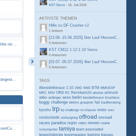
KST-Servo
-
16. Juli 2026
AKTIVSTE THEMEN
Hilfe zu DF Crusher v2
1 Antwort
[13.06.-15.06.2025] 5ter Lauf HessenCup OR8 /
0 Antworten
Spammail von Info@rcweb.de - Bitte nicht auf den Link klicken
KST CM12 1:12-1:10 Servo
0 Antworten
[03.07.-05.07.2026] 4ter Lauf HessenCup OR8 /
0 Antworten
X-Ray RX8 mir Motor Reso Empfängerakku
TAGS
#besidetherace
1:10
BTM
2WD
4WD
MMOEXP
OR8
Rennbericht
MRC
MSV
RC
absima
airbrush
berlin
akku
asso
anfänger
besidetherace
brushless
buggy
challenge
hpi
elektro
graupner
kaufberatung
lrp
kyosho
motor
lrp challenge
m-chassis
norc
offroad
onroad
nordschleife
nürburgring
racers paradise
rennen
regler
reifen
rookie
tamiya
[13.06.-15.06.2025] 5ter Lauf HessenCup OR8 / OR8E 2025 beim MSC Ober-Mörlen e.V.
schumacher
team associated
teppichstrecke
tourenwagen
training
traxxas