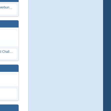
Die Modellbauer - Das Duell | Bewerbung für neue Staffel bei DMAX *Werbung*
Race Night in Lauba (LRP Offroad Challenge und freie Klassen) 25/26.08