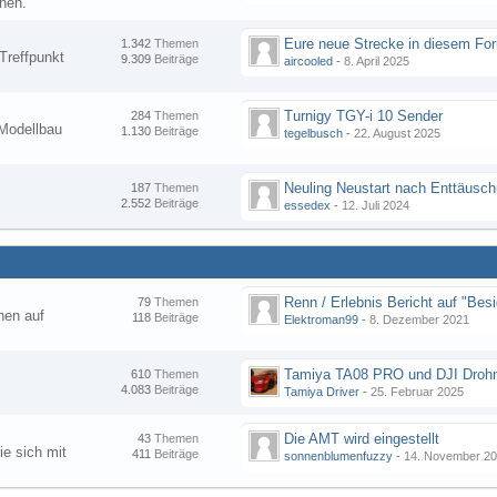
nen.
1.342
Themen
Treffpunkt
9.309
Beiträge
aircooled
-
8. April 2025
Turnigy TGY-i 10 Sender
284
Themen
Modellbau
1.130
Beiträge
tegelbusch
-
22. August 2025
Neuling Neustart nach Enttäusc
187
Themen
2.552
Beiträge
essedex
-
12. Juli 2024
79
Themen
hen auf
118
Beiträge
Elektroman99
-
8. Dezember 2021
Tamiya TA08 PRO und DJI Droh
610
Themen
4.083
Beiträge
Tamiya Driver
-
25. Februar 2025
Die AMT wird eingestellt
43
Themen
ie sich mit
411
Beiträge
sonnenblumenfuzzy
-
14. November 2