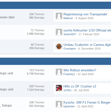
Registrierung von Transponder
100
Themen
ionen über
882
Beiträge
Mainzer
-
8. August 2024
suche Airbrusher 1/10 Offroad el
71
Themen
2.085
Beiträge
Sonic0207
-
17. Februar 2022
Umbau Scalextric in Carrera digit
40
Themen
256
Beiträge
Overtaker
-
6. Dezember 2016
Wie Rollout einstellen?
713
Themen
etups und
8.748
Beiträge
Fraenky1
-
22. April 2025
Hilfe zu DF Crusher v2
529
Themen
etups und
7.224
Beiträge
114SLi
-
30. Juli 2026
Kyosho .049 F1 Ferrari G Berger
106
Themen
, Setups
821
Beiträge
lupotreter
-
12. April 2022