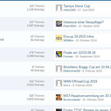
Tamiya Stock Cup
115
Themen
1.128
Beiträge
minis1000
-
27. Juni 2024
Interesse einer Neuauflage?
137
Themen
2.567
Beiträge
Peter3003
-
15. Oktober 2019
Eiscup 20-2015 Infos
23
Themen
und
81
Beiträge
MSMike
-
13. Oktober 2014
Finale am 22/23.09.18
178
Themen
3.299
Beiträge
Forman
-
20. September 2018
8
Themen
45
Beiträge
Elektroman99
-
8. Februar 2019
NRW-Offroad-Cup 2019
142
Themen
3.022
Beiträge
m e s
-
8. Februar 2019
MST-Hauptversammlung am 20.1
325
Themen
4.875
Beiträge
fischersdaniel
-
16. Oktober 2018
12
Themen