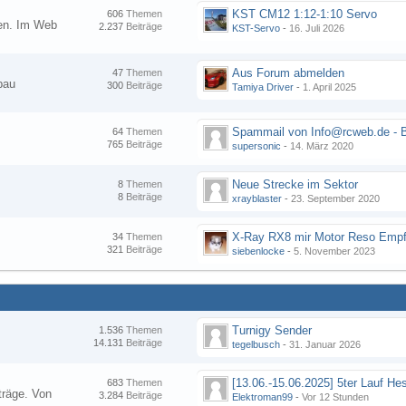
KST CM12 1:12-1:10 Servo
606
Themen
nen. Im Web
2.237
Beiträge
KST-Servo
-
16. Juli 2026
Aus Forum abmelden
47
Themen
bau
300
Beiträge
Tamiya Driver
-
1. April 2025
64
Themen
765
Beiträge
supersonic
-
14. März 2020
Neue Strecke im Sektor
8
Themen
8
Beiträge
xrayblaster
-
23. September 2020
34
Themen
321
Beiträge
siebenlocke
-
5. November 2023
Turnigy Sender
1.536
Themen
14.131
Beiträge
tegelbusch
-
31. Januar 2026
683
Themen
träge. Von
3.284
Beiträge
Elektroman99
-
Vor 12 Stunden