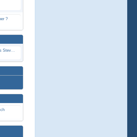
er ?
Problem mit Wassereintritt durchs Stevenrohr beim Rennboot
ich