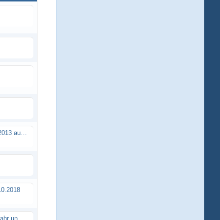
Brushless Buggy Cup am 10.04.2013 auf der Intermodellbau in Dortmund
0.2018
Erstes TTSC Rennen im neuen Jahr und es bahnt sich wieder mal eine Rekordteilnehmerzahl an